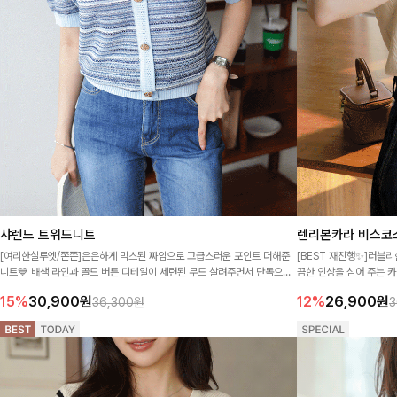
샤렌느 트위드니트
렌리본카라 비스코
[여리한실루엣/쫀쫀]은은하게 믹스된 짜임으로 고급스러운 포인트 더해준
[BEST 재진행✨]러블
니트💙 배색 라인과 골드 버튼 디테일이 세련된 무드 살려주면서 단독으로
끔한 인상을 심어 주는 
도 충분히 분위기 있는 아이템-
15%
30,900
원
12%
26,900
원
36,300원
3