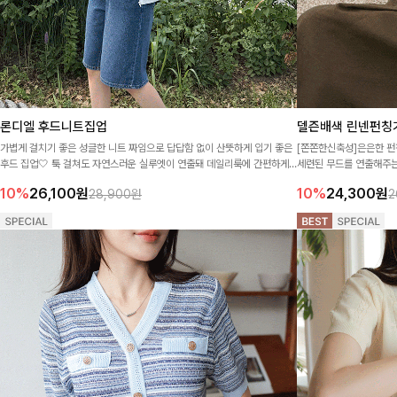
론디엘 후드니트집업
델즌배색 린넨펀칭
가볍게 걸치기 좋은 성글한 니트 짜임으로 답답함 없이 산뜻하게 입기 좋은
[쫀쫀한신축성]은은한 펀
후드 집업🤍 툭 걸쳐도 자연스러운 실루엣이 연출돼 데일리룩에 간편하게
세련된 무드를 연출해주는
코디하기 좋답니다 :)
시원하게 즐기기 좋으며,
10%
26,100
원
10%
24,300
원
28,900원
2
템이랍니다:)