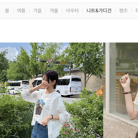
봄
여름
가을
겨울
아우터
니트&가디건
팬츠