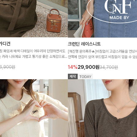
가디건
크런딘 레이스니트
칭 짜임과 배색 디테일이 어우러져 단정하면서도
[재진행 문의폭주🔥]비침없이 고급스러움을 연상시커줄 반팔 레이
 카라 니트예요 가볍고 통기성 좋은 소재감으로
안쪽에 안감이 있어 부드럽고 비침없이 입을 수 있
 단독으로도 포인트 있게 스타일링하기 좋은 아이
14%
29,900
원
6,900원
34,700원