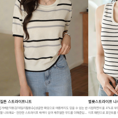
질튼 스트라이프니트
벨륫스트라이프 나
[가벼운착용감/데일리활용👍]성글한 짜임으로 여름까지도 입을 수 있는 반
시원하면서 울 4%로 부
팔 니트예요- 잔잔한 스트라이프 배색이 있어 캐주얼한 무드를 더해준답니
이프 패턴으로 포인트를 주
다!