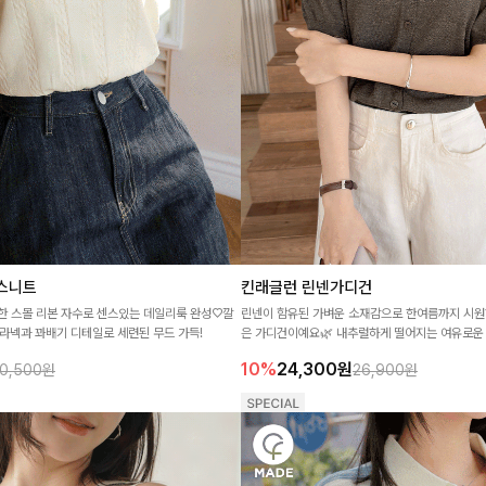
스니트
킨래글런 린넨가디건
리한 스몰 리본 자수로 센스있는 데일리룩 완성♡깔
린넨이 함유된 가벼운 소재감으로 한여름까지 시원
카라넥과 꽈배기 디테일로 세련된 무드 가득!
은 가디건이예요🌿 내추럴하게 떨어지는 여유로운 
볍게 걸쳐 입기에도 좋아 데일리룩부터 휴가룩까지
10%
24,300
원
0,500원
26,900원
요