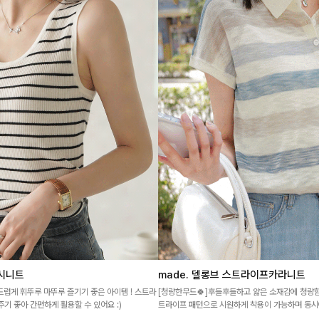
시니트
made. 델롱브 스트라이프카라니트
드럽게 휘뚜루 마뚜루 즐기기 좋은 아이템 ! 스트라
[청량한무드🍀]후들후들하고 얇은 소재감에 청량
기 좋아 간편하게 활용할 수 있어요 :)
트라이프 패턴으로 시원하게 착용이 가능하며 동시
카라니트에요!