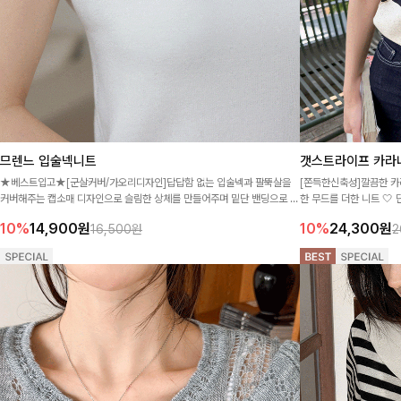
므렌느 입술넥니트
갯스트라이프 카라
★베스트입고★[군살커버/가오리디자인]답답함 없는 입술넥과 팔뚝살을
[쫀득한신축성]깔끔한 카
커버해주는 캡소매 디자인으로 슬림한 상체를 만들어주며 밑단 밴딩으로 핏
한 무드를 더한 니트 
까지 잡아주는 시원한 KNIT!
좋은 아이템이에요 ✨
10%
14,900
원
10%
24,300
원
16,500원
2