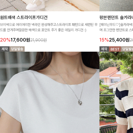
랑븐펜던트 숄카라
원트배색 스트라이프가디건
[페미닌무드🤍]숄카라넥
브이넥으로 여리여리한 넥라인 완성해주고스트라이프 패턴으로 세련된 무
며 조그만한 펜던트로 스
드를 안겨주며깔끔한 배색으로 포인트 주기 좋은 데일리 가디건 :)
예요♡
15%
25,400
원
20%
17,600
원
2
21,900원