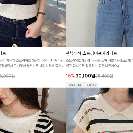
니트
센뷰배색 스트라이프카라니트
라 디자인과 스트라이프 패턴이 어우러져 캐주얼
스트라이프 패턴에 카라와 소매 셔츠 배색으로 캐
 단정하면서도 산뜻한 분위기로 데일리하게 즐기기
안꾸 감성으로 활용하기 좋은 니트에요:)
15%
30,100
원
6,900원
35,400원