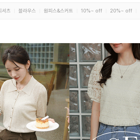
티셔츠
블라우스
원피스&스커트
10%~ off
20%~ off