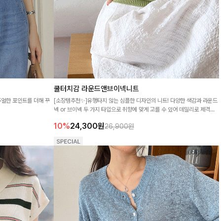
쿨터치감 라운드앤브이넥니트
주얼한 포인트를 더해 꾸
[소장템추천✨]유행타지 않는 심플한 디자인의 니트! 다양한 색감과 라운드
넥 or 브이넥 두 가지 타입으로 취향에 맞게 고를 수 있어 데일리로 제격인
ITEM!
10%
24,300
원
26,900원