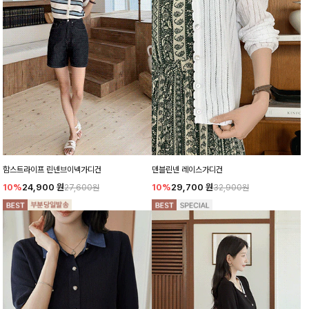
함스트라이프 린넨브이넥가디건
덴블린넨 레이스가디건
10%
24,900
원
10%
29,700
원
27,600원
32,900원