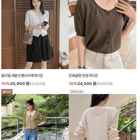
윌리덤 라운드앤브이넥가디건
킨래글런 린넨가디건
10%
20,900
원
10%
24,300
원
23,200원
26,900원