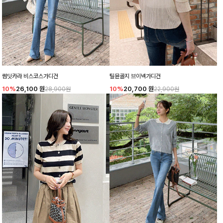
썸딧카라 비스코스가디건
틸뮨골지 브이넥가디건
10%
26,100
원
10%
20,700
원
28,900원
22,900원