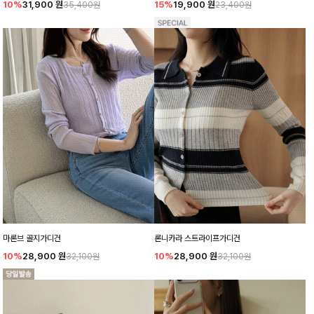
10%
31,900
원
15%
19,900
원
35,400원
23,400원
마론브 골지가디건
론니카라 스트라이프가디건
10%
28,900
원
10%
28,900
원
32,100원
32,100원