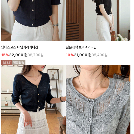
낫비스코스 데님카라가디건
칠븐배색 브이넥가디건
15%
32,900
원
10%
31,900
원
38,700원
35,400원