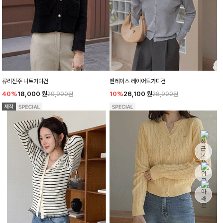
류리진주 니트가디건
벤레이스 레이어드가디건
40%
18,000
원
10%
26,100
원
29,900원
28,900원