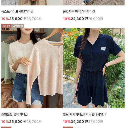
녹스트라이프 린넨가디건
론킷자수 배색카라가디건
10%
25,900
원
10%
24,300
원
28,700원
26,900원
초밋롤링 썸머가디건
렘트 패치가디건+치마반바지SET
10%
25,900
원
10%
34,200
원
28,700원
37,900원