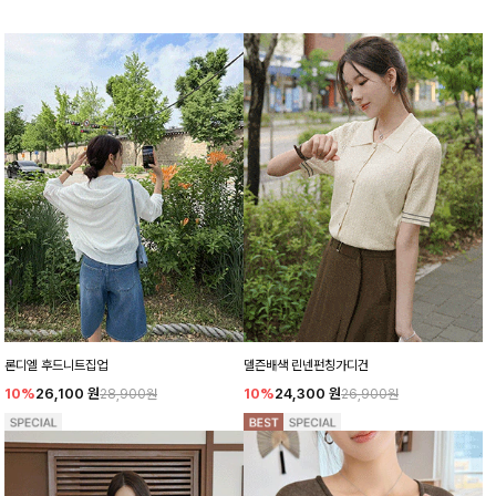
론디엘 후드니트집업
델즌배색 린넨펀칭가디건
10%
26,100
원
10%
24,300
원
28,900원
26,900원