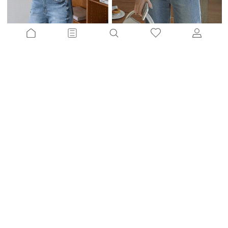
단스트라이프 브이넥프릴가디건
뷰펜던트 꽈배기가디건
10%
29,700
원
10%
25,800
원
32,900원
28,600원
원트배색 스트라이프가디건
벨벤 울가디건