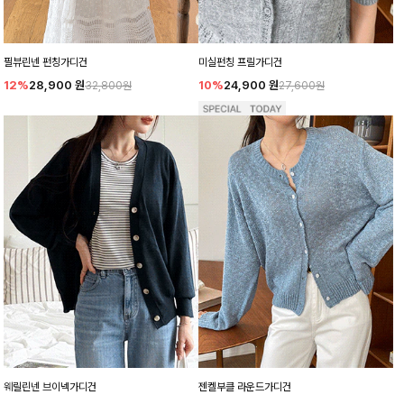
필뷰린넨 펀칭가디건
미실펀칭 프릴가디건
12%
28,900
원
10%
24,900
원
32,800원
27,600원
웨릴린넨 브이넥가디건
젠켈부클 라운드가디건