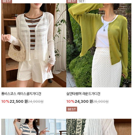
폼비스코스 레이스골지가디건
살안타썸머 라운드가디건
10%
22,500
원
10%
24,300
원
24,900원
26,900원