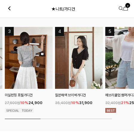
0
★니트/가디건
에브리쿨업 썸머가디
미실펀칭 프릴가디건
칠븐배색 브이넥가디건
21%
25
10%
24,900
10%
31,900
32,400원
27,600원
35,400원