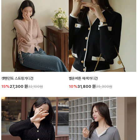
샛팬던트 스트링가디건
벨온버튼 배색가디건
15%
27,300
원
10%
31,800
원
32,100원
35,300원