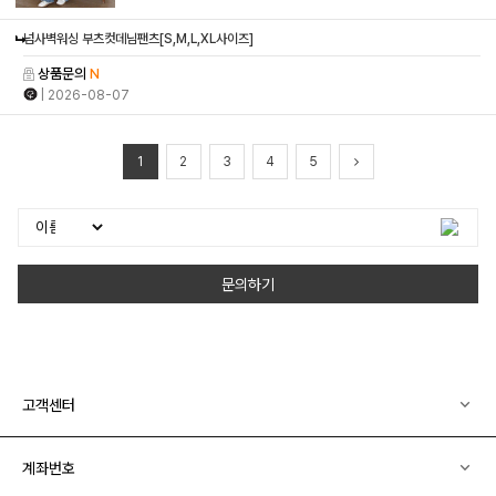
넘사벽워싱 부츠컷데님팬츠[S,M,L,XL사이즈]
상품문의
N
| 2026-08-07
1
2
3
4
5
문의하기
고객센터
계좌번호