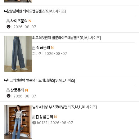
찰랑넘버원 와이드밴딩팬츠[S,M,L사이즈]
사이즈문의
N
| 2026-08-07
최고의멋핀턱 벌룬와이드데님팬츠[S,M,L사이즈]
상품문의
N
퍼니샘
| 2026-08-07
최고의멋핀턱 벌룬와이드데님팬츠[S,M,L사이즈]
상품문의
N
| 2026-08-07
넘사벽워싱 부츠컷데님팬츠[S,M,L,XL사이즈]
상품문의
N
h0122
| 2026-08-07