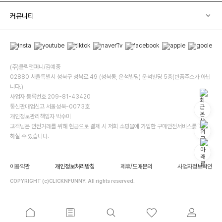
커뮤니티
(주)클릭앤퍼니/김예중
02880 서울특별시 성북구 성북로 49 (성북동, 운석빌딩) 운석빌딩 5층(반품주소가 아닙
니다.)
사업자 등록번호 209-81-43420
통신판매업신고 서울성북-0073호
개인정보관리책임자 박수미
고객님은 안전거래를 위해 현금으로 결제 시 저희 소핑몰에 가입한 구매안전서비스를 이용
하실 수 있습니다.
이용약관
개인정보처리방침
제휴/도매문의
사업자정보확인
COPYRIGHT (c)CLICKNFUNNY. All rights reserved.