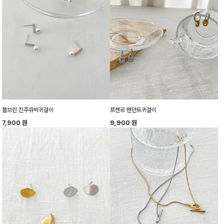
젤브린 진주큐빅귀걸이
프젠르 펜던트귀걸이
7,900
원
9,900
원