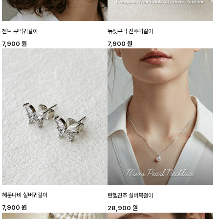
첸브 큐빅귀걸이
뉴젯큐빅 진주귀걸이
7,900
원
7,900
원
헤룬나비 실버귀걸이
란헬진주 실버목걸이
7,900
원
28,900
원