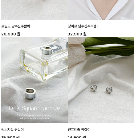
프일드 담수진주팔찌
당미르 담수진주목걸이
26,900
원
32,900
원
링써지컬 귀걸이
앤프레즐 귀걸이
19,900
원
14,900
원