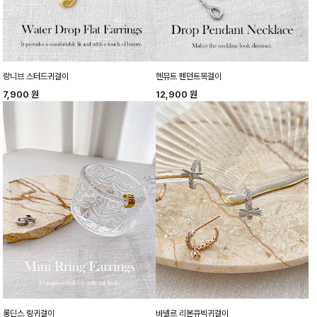
랑니브 스터드귀걸이
헨뮤트 펜던트목걸이
7,900
원
12,900
원
롱딘스 링귀걸이
바넬르 리본큐빅귀걸이