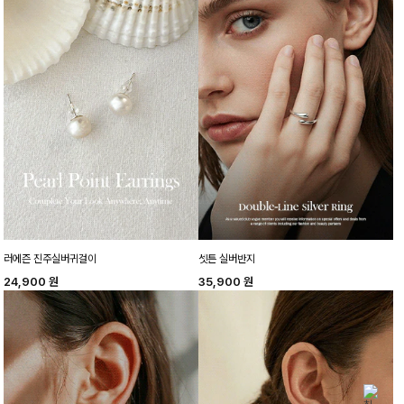
러에즌 진주실버귀걸이
셋튼 실버반지
24,900
원
35,900
원