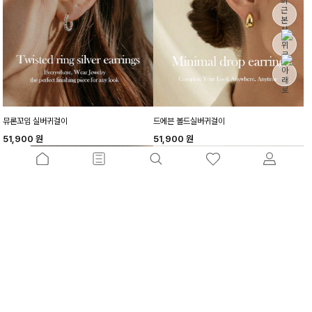
뮤론꼬임 실버귀걸이
드에븐 볼드실버귀걸이
51,900
원
51,900
원