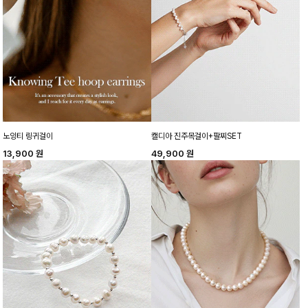
노잉티 링귀걸이
캘디아 진주목걸이+팔찌SET
13,900
원
49,900
원