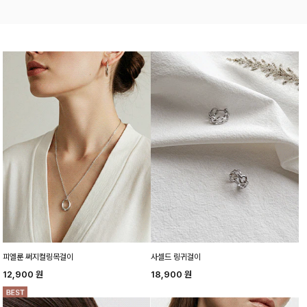
피엘룬 써지컬링목걸이
사셀드 링귀걸이
12,900
원
18,900
원