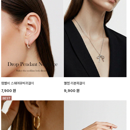
럼벨비 스퀘어큐빅귀걸이
멜헨 리본목걸이
7,900
원
9,900
원