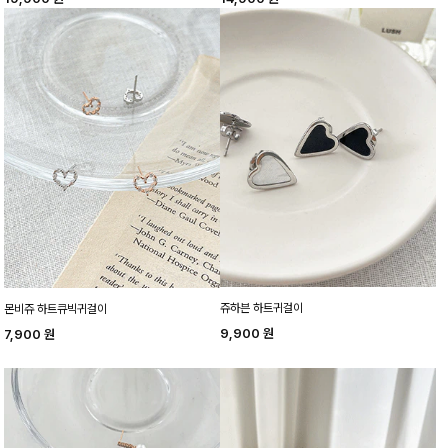
쥬하븐 하트귀걸이
몬비쥬 하트큐빅귀걸이
9,900
원
7,900
원