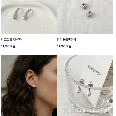
벤뮤트 드롭귀걸이
컬린 볼드귀걸이
11,900
원
11,900
원