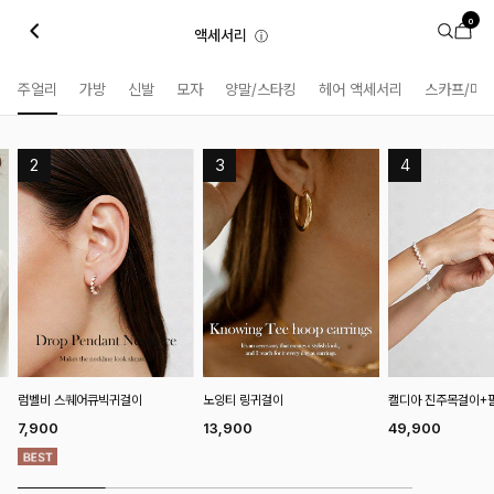
0
액세서리
ⓘ
주얼리
가방
신발
모자
양말/스타킹
헤어 액세서리
스카프/머
노잉티 링귀걸이
캘디아 진주목걸이+팔찌SET
프일드 담수진주팔찌
13,900
49,900
26,900