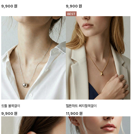
9,900
원
9,900
원
킷틀 볼목걸이
헬튼하트 써지컬목걸이
9,900
원
11,900
원