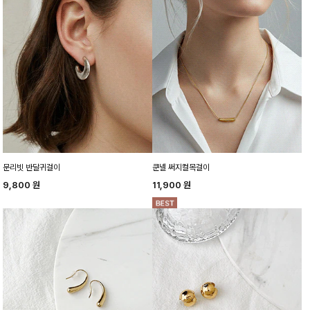
문리빗 반달귀걸이
쿤넬 써지컬목걸이
9,800
원
11,900
원