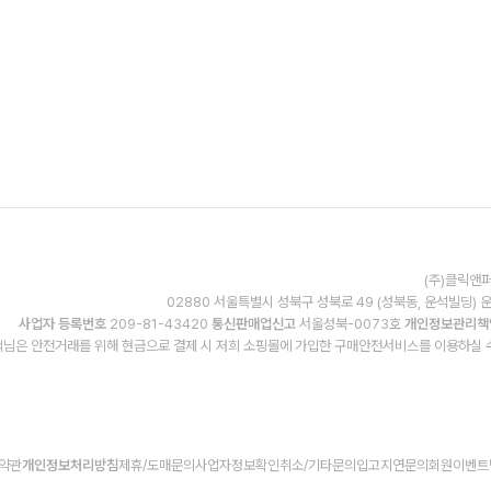
(주)클릭앤퍼
02880 서울특별시 성북구 성북로 49 (성북동, 운석빌딩) 
사업자 등록번호
209-81-43420
통신판매업신고
서울성북-0073호
개인정보관리책
님은 안전거래를 위해 현금으로 결제 시 저희 소핑몰에 가입한 구매안전서비스를 이용하실 
약관
개인정보처리방침
제휴/도매문의
사업자정보확인
취소/기타문의
입고지연문의
회원이벤트