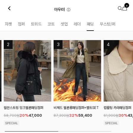
0
아우터
ⓘ
자켓
점퍼
트위드
코트
셋업
레더
패딩
무스탕/퍼
비체드 웰론롱패딩점퍼+벨트SET
럽퀼팅 카라패딩점퍼
멜덕다운 경량패딩점
32%
59,400
30%
43,400
20%
87,300원
61,900원
105,600원