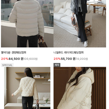
니얼후드 레이어드패딩점퍼
멜덕다운 경량패딩점퍼
25%
55,700
원
20%
84,500
원
74,200원
105,600원