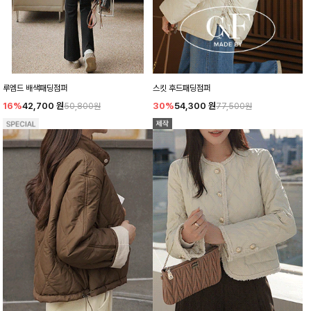
루엠드 배색패딩점퍼
스킷 후드패딩점퍼
16%
42,700
원
30%
54,300
원
50,800원
77,500원