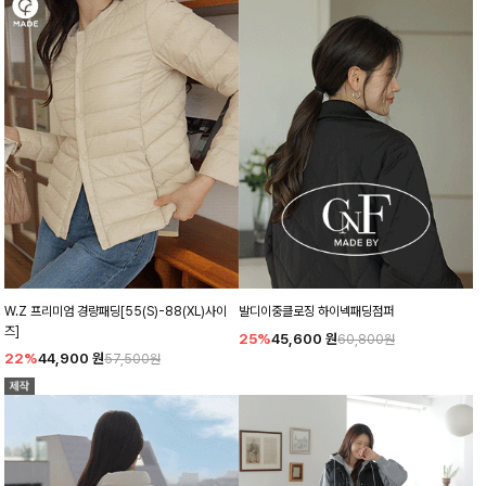
W.Z 프리미엄 경량패딩[55(S)-88(XL)사이
발디이중클로징 하이넥패딩점퍼
즈]
25%
45,600
원
60,800원
22%
44,900
원
57,500원