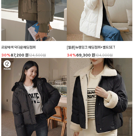
르왐배색 덕다운패딩점퍼
[웰론]뉴렘밍크 패딩점퍼+벨트SET
30%
87,200
원
34%
69,300
원
124,500원
104,900원