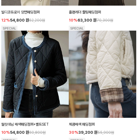
빌디코듀로이 양면패딩점퍼
홀랜레더 퀄팅패딩점퍼
12%
54,800
원
10%
63,300
원
62,200원
70,300원
체콤배색 패딩점퍼
월릿데님 배색패딩점퍼+벨트SET
30%
39,200
원
10%
54,800
원
55,900원
60,800원