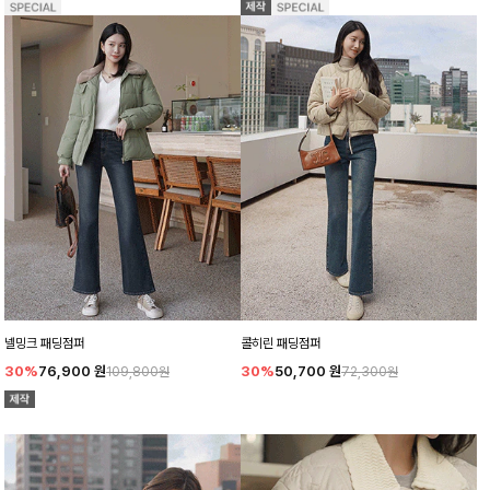
넬밍크 패딩점퍼
콜히린 패딩점퍼
30%
76,900
원
30%
50,700
원
109,800원
72,300원