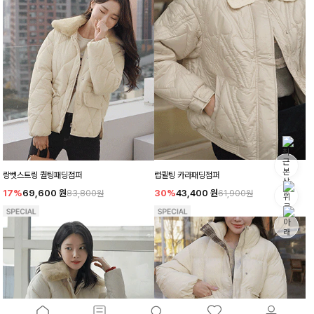
랑벳스트링 퀄팅패딩점퍼
럽퀼팅 카라패딩점퍼
17%
69,600
원
30%
43,400
원
83,800원
61,900원