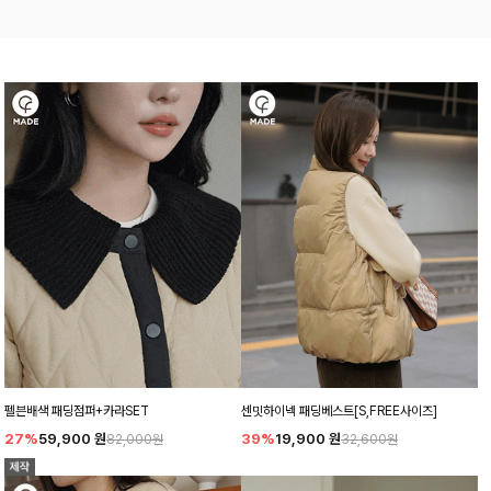
센밋하이넥 패딩베스트[S,FREE사이즈]
펠븐배색 패딩점퍼+카라SET
39%
19,900
원
27%
59,900
원
32,600원
82,000원