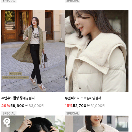
루탠후드퀄팅 롱패딩점퍼
루빌퍼카라 스트링패딩점퍼
29%
59,600
원
15%
52,700
원
83,900원
61,900원