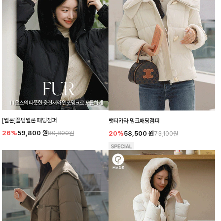
[웰론]플뎀웰론 패딩점퍼
뱃티카라 밍크패딩점퍼
26%
59,800
원
20%
58,500
원
80,800원
73,100원