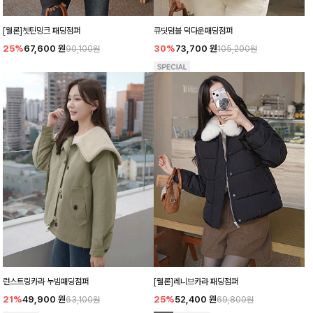
[웰론]쳇틴밍크 패딩점퍼
큐딧덤블 덕다운패딩점퍼
25%
67,600
원
30%
73,700
원
90,100원
105,200원
런스트링카라 누빔패딩점퍼
[웰론]레니브카라 패딩점퍼
21%
49,900
원
25%
52,400
원
63,100원
69,800원