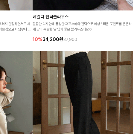
베일디 핀턱블라우스
어우러져 단정하면서도 세
깔끔한 디자인에 풍성한 퍼프소매와 핀턱으로 여성스러운 포인트를 은은하
 착용감으로 데님부터 슬
게 담아 특별한 날 입기 좋은 블라우스에요🤍
근룩까지 활용도 높게 즐
10%
34,200
원
37,900