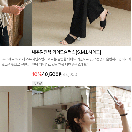
내추럴핀턱 와이드슬랙스[S,M,L사이즈]
라우스예요 ✨ 허리 스트
자연스럽게 흐르는 깔끔한 와이드 라인으로 핏 걱정없이 슬림하게 입혀지며
 여유로운 핏으로 편안하
핀턱 디테일로 멋을 한껏 더한 슬랙스에요:)
10%
40,500
원
44,900