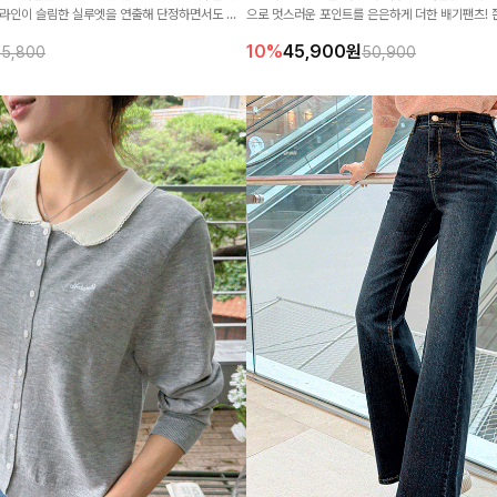
 라인이 슬림한 실루엣을 연출해 단정하면서도 여
으로 멋스러운 포인트를 은은하게 더한 배기팬츠!
.
한 착용감을 느끼실 수 있답니다🤍
10%
45,900
원
75,800
50,900