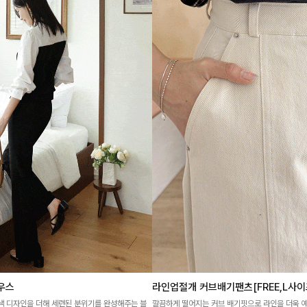
우스
라인업절개 커브배기팬츠[FREE,L사이
색 디자인을 더해 세련된 분위기를 완성해주는 블
깔끔하게 떨어지는 커브 배기핏으로 라인을 더욱 