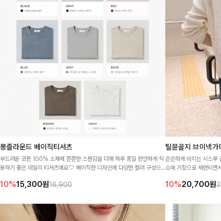
몽즐라운드 베이직티셔츠
틸뮨골지 브이넥가
부드러운 코튼 100% 소재에 쫀쫀한 스판감을 더해 하루 종일 편안하게 착
은은하게 비치는 시스루 
용하기 좋은 데일리 티셔츠예요🤍 베이직한 디자인에 다양한 컬러 구성으
소매 기장으로 세련되면
로 여러 장 소장해도 활용도 높고, 단독은 물론 이너로도 깔끔하게 매치하기
🤍
10%
15,300
원
10%
20,700
원
16,900
2
좋은 필수 아이템이랍니다🌈