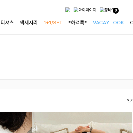
0
티셔츠
액세서리
1+1/SET
*하객룩*
VACAY LOOK