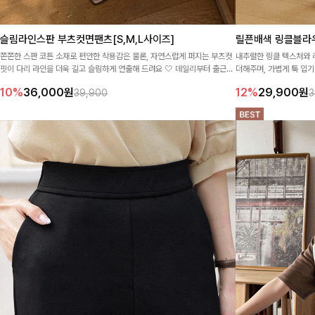
슬림라인스판 부츠컷면팬츠[S,M,L사이즈]
릴픈배색 링클블라
쫀쫀한 스판 코튼 소재로 편안한 착용감은 물론, 자연스럽게 퍼지는 부츠컷
내추럴한 링클 텍스처와 
핏이 다리 라인을 더욱 길고 슬림하게 연출해 드려요 🤍 데일리부터 출근룩
더해주며, 가볍게 툭 입
까지 깔끔하게 활용하기 좋은 팬츠로 오래도록 손이 갈 아이템이에요 ✨
운 핏으로 군살은 자연스
10%
36,000
원
12%
29,900
원
39,900
3
주 가는 데일리 아이템이