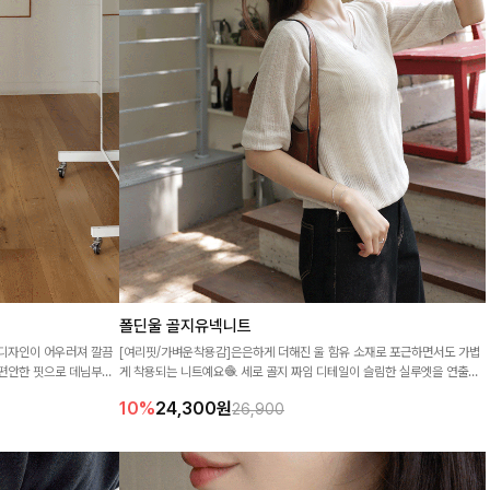
폴딘울 골지유넥니트
 디자인이 어우러져 깔끔
[여리핏/가벼운착용감]은은하게 더해진 울 함유 소재로 포근하면서도 가볍
 편안한 핏으로 데님부터
게 착용되는 니트예요🧶 세로 골지 짜임 디테일이 슬림한 실루엣을 연출해
 출근룩까지 활용도 높게
주며, 부드러운 신축성까지 더해져 데일리로 즐기기 좋답니다🤍
10%
24,300
원
26,900