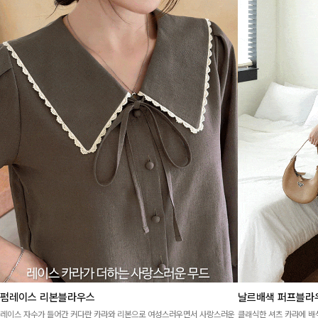
펌레이스 리본블라우스
날르배색 퍼프블라
레이스 자수가 들어간 커다란 카라와 리본으로 여성스러우면서 사랑스러운
클래식한 셔츠 카라에 배