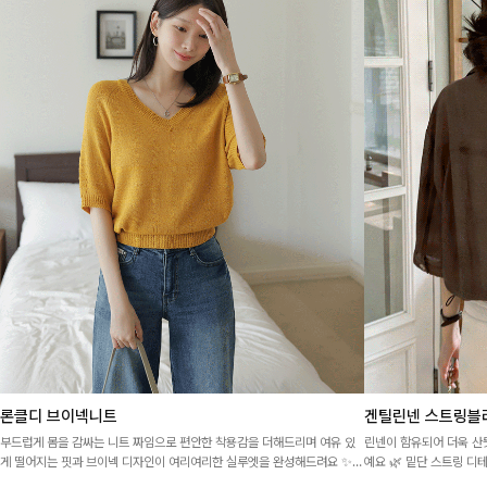
론클디 브이넥니트
겐틸린넨 스트링블
부드럽게 몸을 감싸는 니트 짜임으로 편안한 착용감을 더해드리며 여유 있
린넨이 함유되어 더욱 산
게 떨어지는 핏과 브이넥 디자인이 여리여리한 실루엣을 완성해드려요 ✨
예요 🌿 밑단 스트링 디
단독은 물론 다양한 아우터와도 자연스럽게 매치되는 데일리 니트랍니다
럽고, 가볍게 툭 걸쳐도 