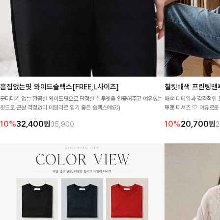
흠집없는핏 와이드슬랙스[FREE,L사이즈]
칠킷배색 프린팅맨
군더더기 없는 깔끔한 와이드핏으로 단정한 실루엣을 연출해주고 여유있는
배색 디테일과 감각적인 
핏으로 군살 걱정없이 데일리로 입기 좋은 슬랙스에요:)
투맨 티셔츠 🤍 여유로
츠까지 다양한 하의와 멋
10%
32,400
원
10%
20,700
원
35,900
2