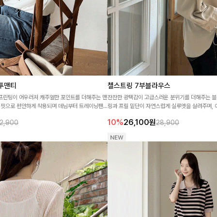
투맨티
첼스트링 7부블라우스
프린팅이 어우러져 캐주얼한 포인트를 더해주는 맨
잔잔한 광택감이 고급스러운 분위기를 더해주는 블
운 핏으로 편안하게 착용되며 데님부터 트레이닝팬
링과 프릴 밑단이 자연스럽게 실루엣을 살려주며,
스럽게 매치하기 좋은 아이템이에요 ✨
면서도 여성스러운 무드를 완성해준답니다 🤍
10%
26,100
원
2,900
28,900