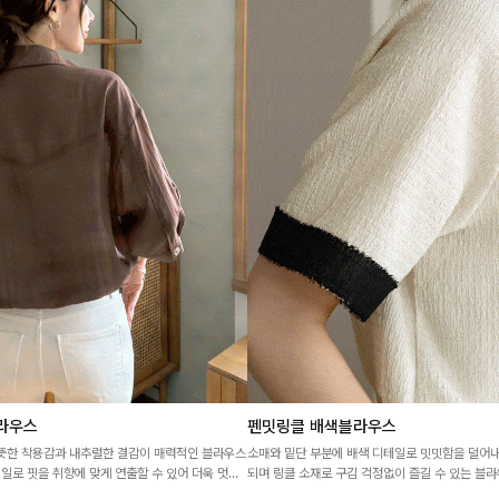
라우스
펜밋링클 배색블라우스
뜻한 착용감과 내추럴한 결감이 매력적인 블라우스
소매와 밑단 부분에 배색 디테일로 밋밋함을 덜어
테일로 핏을 취향에 맞게 연출할 수 있어 더욱 멋스
되며 링클 소재로 구김 걱정없이 즐길 수 있는 블라
분위기 있는 데일리룩을 완성해 드려요 🤎