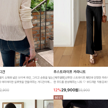
디건
추스트라이프 카라니트
골지 소재와 넓은 브이넥 라인, 그리고 손등을 덮는
[캐주얼템]산뜻한 스트라이프 패턴과 단정한 카라
서 여리여리한 실루엣을 만들어주는 가디건이에요
한 무드를 완성해주는 니트 🤍 부드러운 착용감과
슬랙스까지 다양하게 매치하기 좋아 데일리룩부터
12%
29,900
원
2,900
33,900
즐기기 좋은 아이템이에요 ✨