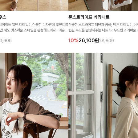
우스
푼스트라이프 카라니트
레이어드 밑단 디테일이 심플한 디자인에 포인트를
산뜻한 스트라이프 패턴과 카라, 버튼 디테일이 
기만 해도 멋스러운 스타일을 완성해드려요- 여유로
련된 무드를 완성해주는 니트 🤍 부드럽고 가벼운
럽게 커버해주고, 편안한 착용감까지 더해 손이 자
랙스까지 다양하게 매치하기 좋아 데일리룩부터 출
10%
26,100
원
3,900
28,900
랍니다🤍
기기 좋은 아이템이에요 ✨