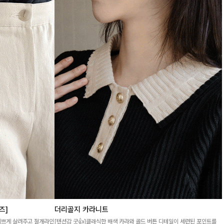
즈]
더리골지 카라니트
예쁘게 살려주고 절개라인
[텐션감 굿👍]클래식한 배색 카라와 골드 버튼 디테일이 세련된 포인트를