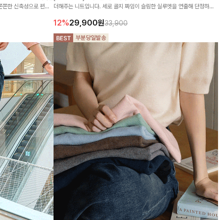
 쫀쫀한 신축성으로 편안
더해주는 니트입니다. 세로 골지 짜임이 슬림한 실루엣을 연출해 단정하면
서도 여성스러운 무드를 완성해드려요.
12%
29,900
원
33,900