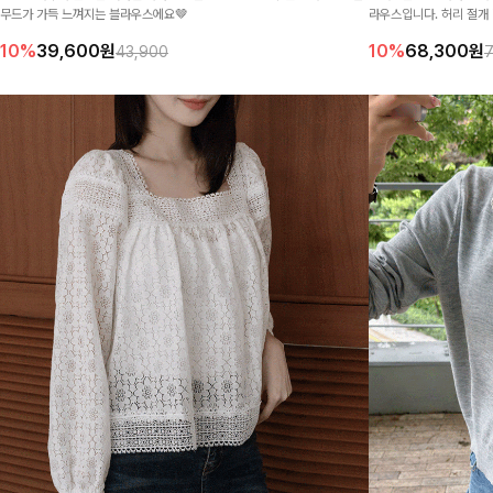
무드가 가득 느껴지는 블라우스에요🤎
라우스입니다. 허리 절개
성스러운 무드가 돋보여요
10%
39,600
원
10%
68,300
원
43,900