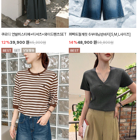
쿠르디 언발뷔스티에+티셔츠+와이드팬츠SET
퍼펙트절개핏 6부데님반바지[S,M,L사이즈]
12%
39,900
원
14%
48,900
원
45,300원
56,800원