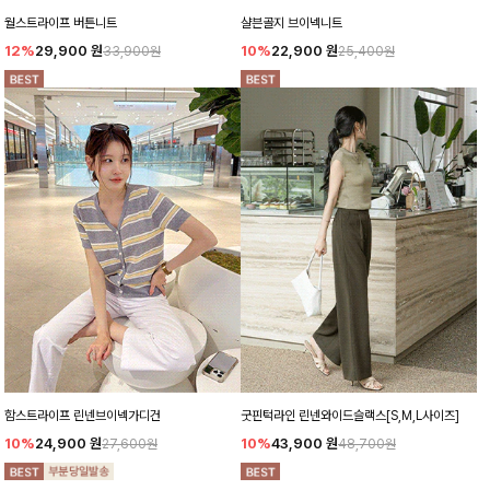
월스트라이프 버튼니트
샬븐골지 브이넥니트
12%
29,900
원
10%
22,900
원
33,900원
25,400원
함스트라이프 린넨브이넥가디건
굿핀턱라인 린넨와이드슬랙스[S,M,L사이즈]
10%
24,900
원
10%
43,900
원
27,600원
48,700원