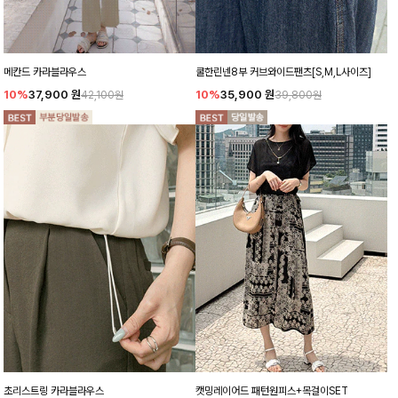
메칸드 카라블라우스
쿨한린넨8부 커브와이드팬츠[S,M,L사이즈]
10%
37,900
원
10%
35,900
원
42,100원
39,800원
초리스트링 카라블라우스
캣밍레이어드 패턴원피스+목걸이SET