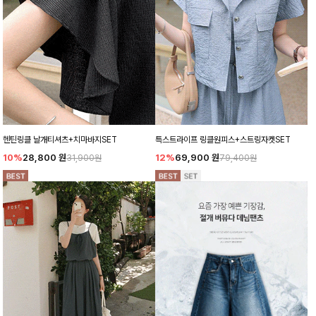
헨틴링클 날개티셔츠+치마바지SET
특스트라이프 링클원피스+스트링자켓SET
10%
28,800
원
12%
69,900
원
31,900원
79,400원