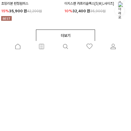
초밍리본 펀칭원피스
이지스판 카프리슬랙스[S,M,L사이즈]
15%
35,900
원
10%
32,400
원
42,200원
35,900원
더보기
고객센터
계좌번호
커뮤니티