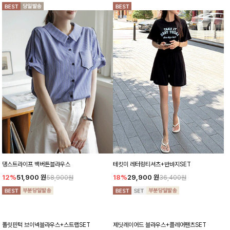
댕스트라이프 백버튼블라우스
테킷미 레터링티셔츠+반바지SET
12%
51,900
원
18%
29,900
원
58,900원
36,400원
폴릿핀턱 브이넥블라우스+스트랩SET
제딧레이어드 블라우스+플레어팬츠SET