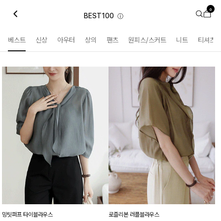
0
BEST100
ⓘ
베스트
신상
아우터
상의
팬츠
원피스/스커트
니트
티셔츠
밍팃퍼프 타이블라우스
로즐리본 러플블라우스