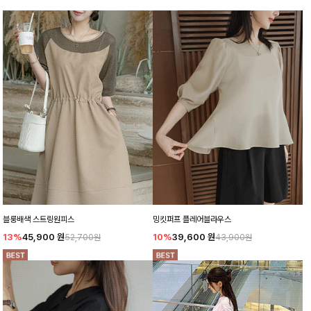
블룽배색 스트링원피스
밍킷퍼프 플레어블라우스
13%
45,900
원
10%
39,600
원
52,700원
43,900원