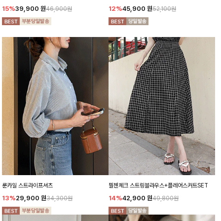
15%
39,900
원
12%
45,900
원
46,900원
52,100원
룬카일 스트라이프셔츠
필첸체크 스트링블라우스+플레어스커트SET
13%
29,900
원
14%
42,900
원
34,300원
49,800원