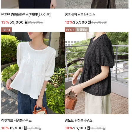
엔즈빈 카라블라우스[FREE,L사이즈]
롱츠배색 스트링원피스
13%
59,900
원
12%
35,900
원
68,800원
40,700원
레킷퍼프 셔링블라우스
랑도브 펀칭블라우스
10%
15,900
원
10%
26,100
원
17,600원
28,900원