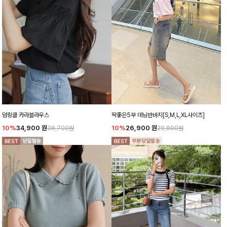
덤링클 카라블라우스
딱좋은5부 데님반바지[S,M,L,XL사이즈]
10%
34,900
원
10%
26,900
원
38,700원
29,800원