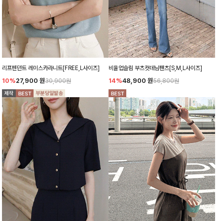
리프펜던트 레이스카라니트[FREE,L사이즈]
비율업슬림 부츠컷데님팬츠[S,M,L사이즈]
10%
27,900
원
14%
48,900
원
30,900원
56,800원