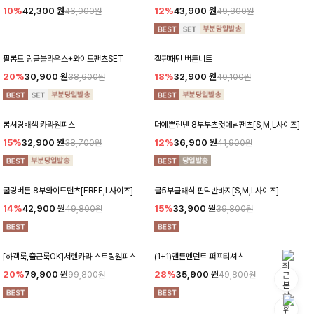
10%
42,300
원
12%
43,900
원
46,900원
49,800원
팔롬드 링클블라우스+와이드팬츠SET
캘핀패턴 버튼니트
20%
30,900
원
18%
32,900
원
38,600원
40,100원
롬셔링배색 카라원피스
더예쁜린넨 8부부츠컷데님팬츠[S,M,L사이즈]
15%
32,900
원
12%
36,900
원
38,700원
41,900원
쿨링버튼 8부와이드팬츠[FREE,L사이즈]
쿨5부클래식 핀턱반바지[S,M,L사이즈]
14%
42,900
원
15%
33,900
원
49,800원
39,800원
[하객룩,출근룩OK]서렌카라 스트링원피스
(1+1)앤튼펜던트 퍼프티셔츠
20%
79,900
원
28%
35,900
원
99,800원
49,800원