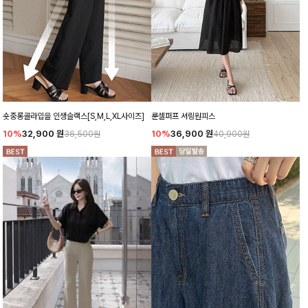
숏중롱골라입을 인생슬랙스[S,M,L,XL사이즈]
룬셀퍼프 셔링원피스
10%
32,900
원
10%
36,900
원
36,500원
40,900원