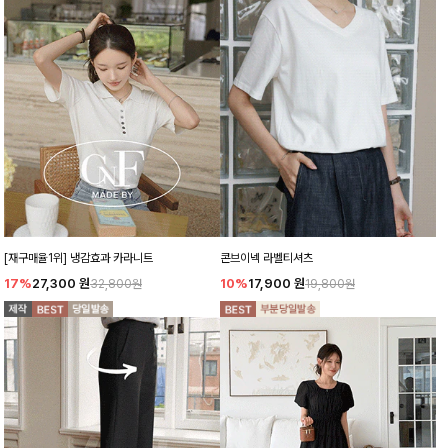
[재구매율1위] 냉감효과 카라니트
콘브이넥 라벨티셔츠
17%
27,300
원
10%
17,900
원
32,800원
19,800원