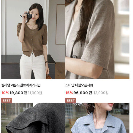
윌리덤 라운드앤브이넥가디건
스티안 더블오픈자켓
10%
19,800
원
15%
96,900
원
21,900원
113,900원