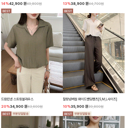
14%
42,900
원
13%
38,900
원
49,800원
44,700원
드람린넨 스트링블라우스
찰랑넘버원 와이드밴딩팬츠[S,M,L사이즈]
20%
34,900
원
10%
35,900
원
43,600원
39,800원