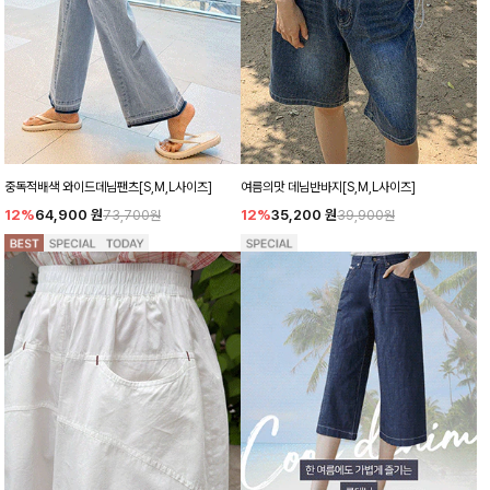
중독적배색 와이드데님팬츠[S,M,L사이즈]
여름의맛 데님반바지[S,M,L사이즈]
12%
64,900
원
12%
35,200
원
73,700원
39,900원