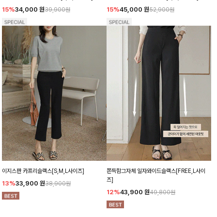
15%
34,000
원
15%
45,000
원
39,900원
52,900원
이지스판 카프리슬랙스[S,M,L사이즈]
쫀득함그자체 일자와이드슬랙스[FREE,L사이
즈]
13%
33,900
원
38,900원
12%
43,900
원
49,800원