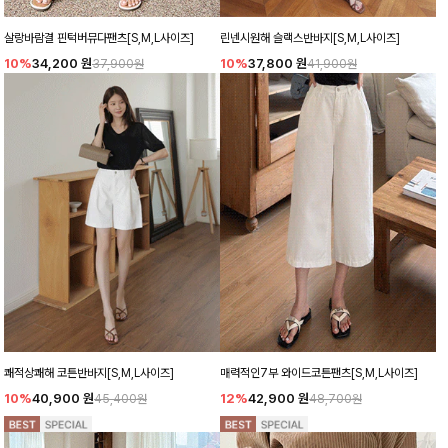
살랑바람결 핀턱버뮤다팬츠[S,M,L사이즈]
린넨시원해 슬랙스반바지[S,M,L사이즈]
10%
34,200
원
10%
37,800
원
37,900원
41,900원
쾌적상쾌해 코튼반바지[S,M,L사이즈]
매력적인7부 와이드코튼팬츠[S,M,L사이즈]
10%
40,900
원
12%
42,900
원
45,400원
48,700원