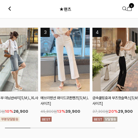
0
★팬츠
L사
에브리텐션 와이드코튼팬츠[S,M,L
급속쿨링효과 부츠컷슬랙스[S,M,L
쿨라인슬릿 8부카프리
사이즈]
사이즈]
사이즈]
13%
39,900
20%
29,900
13%
35
45,800원
37,300원
41,200원