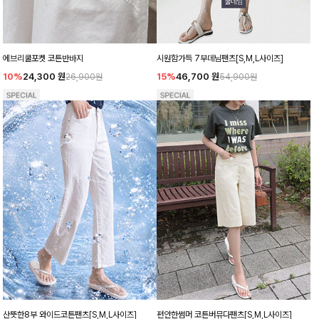
에브리쿨포켓 코튼반바지
시원함가득 7부데님팬츠[S,M,L사이즈]
10%
24,300
원
15%
46,700
원
26,900원
54,900원
산뜻한8부 와이드코튼팬츠[S,M,L사이즈]
편안한썸머 코튼버뮤다팬츠[S,M,L사이즈]