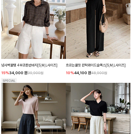
넘사벽꿀템 4부코튼반바지[S,M,L사이즈]
흐르는쿨핏 핀턱와이드슬랙스[S,M,L사이즈]
15%
34,000
원
10%
44,100
원
39,900원
48,900원