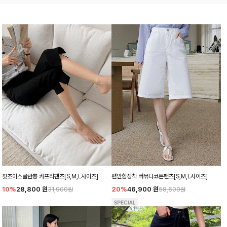
핏초이스골반뽕 카프리팬츠[S,M,L사이즈]
편안함장착 버뮤다코튼팬츠[S,M,L사이즈]
10%
28,800
원
20%
46,900
원
31,900원
58,600원