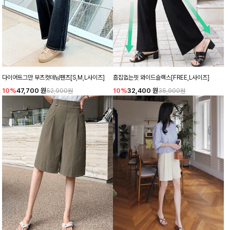
다이어트그만 부츠컷데님팬츠[S,M,L사이즈]
흠집없는핏 와이드슬랙스[FREE,L사이즈]
10%
47,700
원
10%
32,400
원
52,900원
35,900원