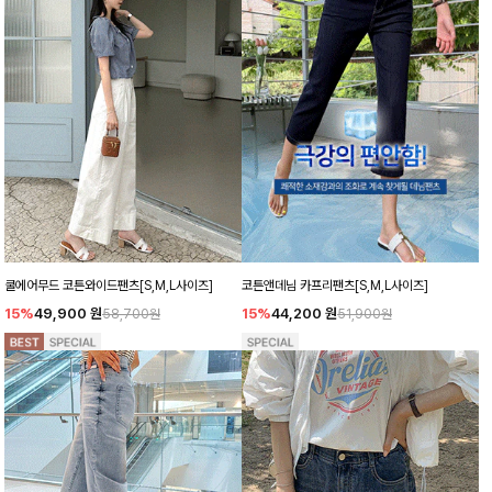
쿨에어무드 코튼와이드팬츠[S,M,L사이즈]
코튼앤데님 카프리팬츠[S,M,L사이즈]
15%
49,900
원
15%
44,200
원
58,700원
51,900원