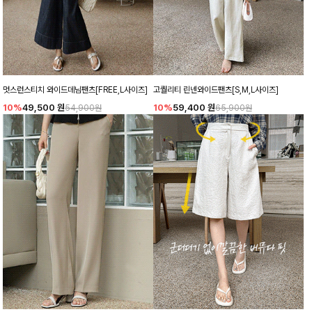
멋스런스티치 와이드데님팬츠[FREE,L사이즈]
고퀄리티 린넨와이드팬츠[S,M,L사이즈]
10%
49,500
원
10%
59,400
원
54,900원
65,900원