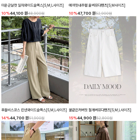
미운군살컷 일자와이드슬랙스[S,M,L사이즈]
에어핏내추럴 울버뮤다팬츠[S,M사이즈]
10%
44,100
원
10%
47,700
원
48,900원
52,900원
후들비스코스 린넨와이드슬랙스[S,M,L사이즈]
꿀같은커버핏 절개버뮤다팬츠[S,M,L사이즈]
14%
44,700
원
15%
44,900
원
51,900원
52,800원