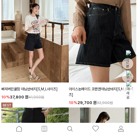
빠져버린쿨함 데님반바지[S,M,L사이즈]
아이스논페이드 코튼앤데님반바지[S,M,L사이
즈]
10%
37,800
원
41,900원
10%
29,700
원
32,900원