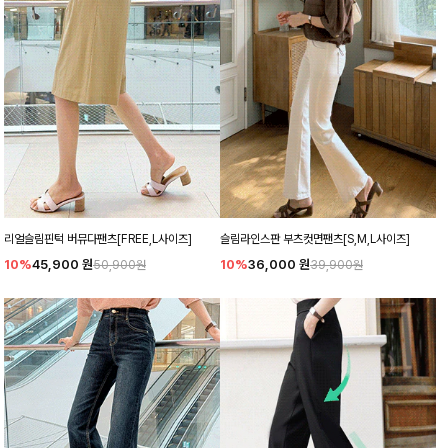
리얼슬림핀턱 버뮤다팬츠[FREE,L사이즈]
슬림라인스판 부츠컷면팬츠[S,M,L사이즈]
10%
45,900
원
10%
36,000
원
50,900원
39,900원