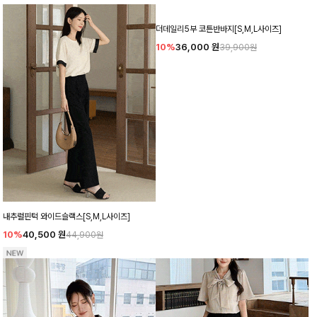
내추럴핀턱 와이드슬랙스[S,M,L사이즈]
더데일리5부 코튼반바지[S,M,L사이즈]
10%
40,500
원
10%
36,000
원
44,900원
39,900원