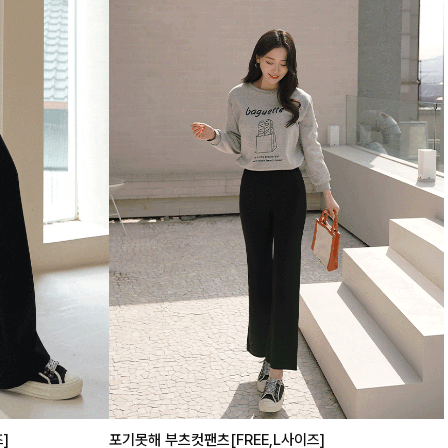
]
포기못해 부츠컷팬츠[FREE,L사이즈]