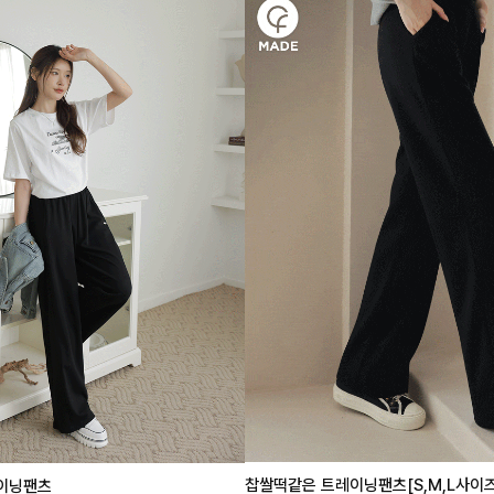
찹쌀떡같은 트레이닝팬츠[S,M,L사이즈
이닝팬츠