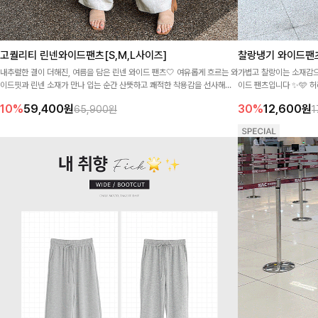
고퀄리티 린넨와이드팬츠[S,M,L사이즈]
찰랑냉기 와이드팬
내추럴한 결이 더해진, 여름을 담은 린넨 와이드 팬츠🤍 여유롭게 흐르는 와
가볍고 찰랑이는 소재감으
이드핏과 린넨 소재가 만나 입는 순간 산뜻하고 쾌적한 착용감을 선사해요-
이드 팬츠입니다 ✨🩵 
허리 밴딩으로 편안함까지 더해 매일 손이 가는 데일리 팬츠랍니다🌿
며, 구김 부담이 적어 매
10%
59,400
원
30%
12,600
원
65,900원
1