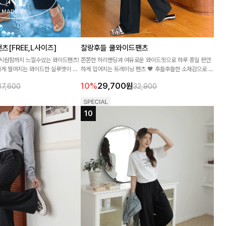
[FREE,L사이즈]
찰랑후들 쿨와이드팬츠
 시원함까지 느낄수있는 와이드팬츠!
쫀쫀한 허리밴딩과 여유로운 와이드핏으로 하루 종일 편안
게 떨어지는 와이드한 실루엣이 멋
하게 입어지는 트레이닝 팬츠 🖤 후들후들한 소재감으로 데
일리부터 홈웨어까지 부담 없이 즐기기 좋아요
10%
29,700
원
17,600
32,900