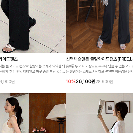
와이드팬츠
선택해숏앤롱 쿨링와이드팬츠[FREE,L
지는 쿨 와이드 팬츠💙 찰랑이는 소재와 넉넉한 와
숏&롱 두 가지 기장으로 누구나 입을 수 있는 와이
용되며, 허리 밴딩 디테일로 하루 종일 부담 없이
는 찰랑이는 소재로 시원하고 편안한 착용감을 선사
10%
26,100
원
6,900원
28,900원