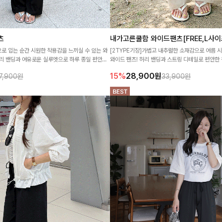
츠
내가고른쿨함 와이드팬츠[FREE,L사이
로 입는 순간 시원한 착용감을 느끼실 수 있는 와
[2TYPE기장]가볍고 내추럴한 소재감으로 여름 
허리 밴딩과 여유로운 실루엣으로 하루 종일 편안하
와이드 팬츠! 허리 밴딩과 스트링 디테일로 편안한
일매일 함께 하고 싶은 아이템!
롭게 떨어지는 와이드핏이 군살을 자연스럽게 커버
15%
28,900
원
7,900원
33,900원