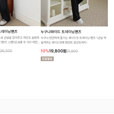
트레이닝팬츠
누구나와이드 트레이닝팬츠
로 군살을 잡아주고 라인도 슬림하
누구나 편안하게 즐기는 와이드핏 트레이닝 팬츠-!군살 싹
 팬츠! 스탠다드&롱 두 가지 버전으
숨겨주는 와이드핏에 펜던트 포인트까지-
리로 즐겨입기 좋답니다:)
10%
19,800
원
36,500
21,900