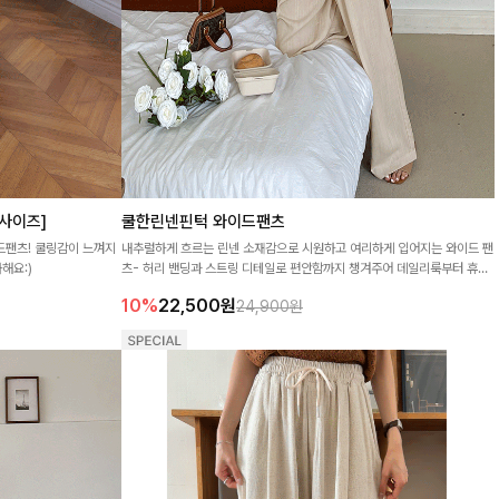
사이즈]
쿨한린넨핀턱 와이드팬츠
드팬츠! 쿨링감이 느껴지
내추럴하게 흐르는 린넨 소재감으로 시원하고 여리하게 입어지는 와이드 팬
해요:)
츠- 허리 밴딩과 스트링 디테일로 편안함까지 챙겨주어 데일리룩부터 휴가
룩까지 활용도 높게 즐겨요!
10%
22,500
원
24,900원