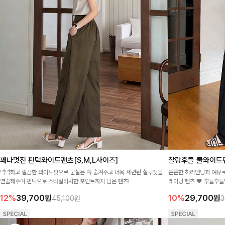
꽤나멋진 핀턱와이드팬츠[S,M,L사이즈]
찰랑후들 쿨와이드
넉넉하고 깔끔한 와이드핏으로 군살은 쏙 숨겨주고 더욱 세련된 실루엣을
쫀쫀한 허리밴딩과 여유로
연출해주며 핀턱으로 스타일리시한 포인트까지 담은 팬츠!
레이닝 팬츠 🖤 후들후
즐기기 좋아요
12%
39,700
원
10%
29,700
원
45,100원
3