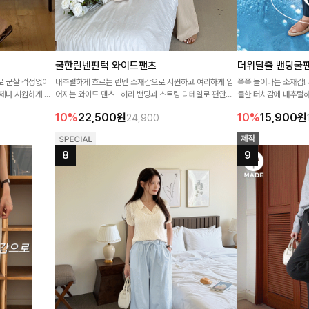
쿨한린넨핀턱 와이드팬츠
더위탈출 밴딩쿨팬츠
로 군살 걱정없이
내추럴하게 흐르는 린넨 소재감으로 시원하고 여리하게 입
쭉쭉 늘어나는 소재감!
제나 시원하게 착
어지는 와이드 팬츠- 허리 밴딩과 스트링 디테일로 편안함
쿨한 터치감에 내추럴하
까지 챙겨주어 데일리룩부터 휴가룩까지 활용도 높게 즐겨
스러워요
10%
22,500
원
10%
15,900
원
24,900
요!