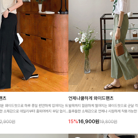
팬츠
언제나쿨하게 와이드팬츠
운 와이드핏으로 하루 종일 편안하게 입어지는 트
발목까지 깔끔하게 떨어지는 와이드핏으로 군살 걱
들한 소재감으로 데일리부터 홈웨어까지 부담 없이
들후들한 소재감으로 언제나 시원하게 착용가능한 
15%
16,900
원
2,900원
19,800원