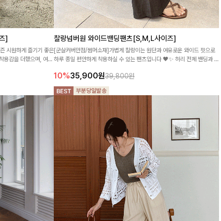
즈]
찰랑넘버원 와이드밴딩팬츠[S,M,L사이즈]
시즌 시원하게 즐기기 좋은
[군살커버만점/썸머소재]가볍게 찰랑이는 원단과 여유로운 와이드 핏으로
 착용감을 더했으며, 여유
하루 종일 편안하게 착용하실 수 있는 팬츠입니다 🖤✨ 허리 전체 밴딩과 스
해준답니다:)
트링 디테일로 안정감 있는 착용감을 더해드려요!
10%
35,900
원
39,800원