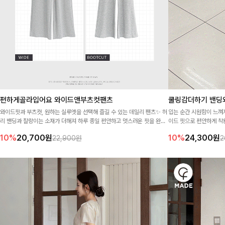
편하게골라입어요 와이드앤부츠컷팬츠
쿨링감더하기 밴딩
와이드핏과 부츠컷, 원하는 실루엣을 선택해 즐길 수 있는 데일리 팬츠✨ 허
입는 순간 시원함이 느껴
리 밴딩과 찰랑이는 소재가 더해져 하루 종일 편안하고 멋스러운 핏을 완성
이드 핏으로 편안하게 착
해드려요-
즐기기 좋아요
10%
20,700
원
10%
24,300
원
22,900원
2