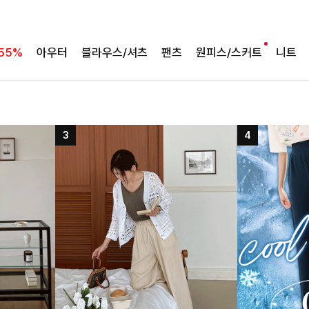
55%
아우터
블라우스/셔츠
팬츠
원피스/스커트
니트