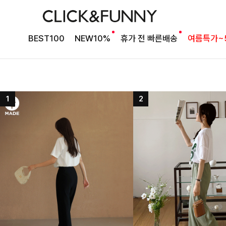
BEST100
NEW10%
휴가 전 빠른배송
여름특가~