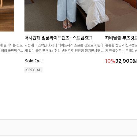
더시원해 벌룬와이드팬츠+스트랩SET
하비탈출 부츠컷
게 떨어지는 핏으
가볍게 바스락한 소재에 와이드하게 흐르는 핏으로 시원하
쫀쫀한 밴딩과 신축성으
! 허리 올밴딩으로
게 입기 좋은 팬츠 🌬️ 허리 밴딩으로 편안함 챙기면서도 자
게 만들어주는 트레이닝
실루엣까지 살려주
연스럽게 떨어져 체형 커버까지 깔끔하게 잡아드려요-
로 기장 걱정없이 데일
10%
32,900
원
Sold Out