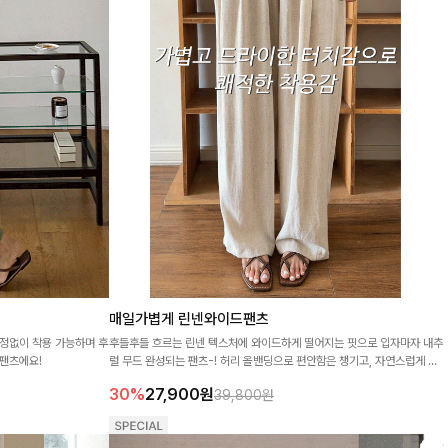
매일가볍게 린넨와이드팬츠
정없이 착용 가능하며 후
후들후들 흐르는 린넨 텍스처에 와이드하게 떨어지는 핏으로 입자마자 내추
팬츠에요!
럴 무드 완성되는 팬츠-! 허리 올밴딩으로 편안함은 챙기고, 자연스럽게 멋
스러운 실루엣까지 살려주는 데일리 필수템🤎
30%
27,900
원
39,800원