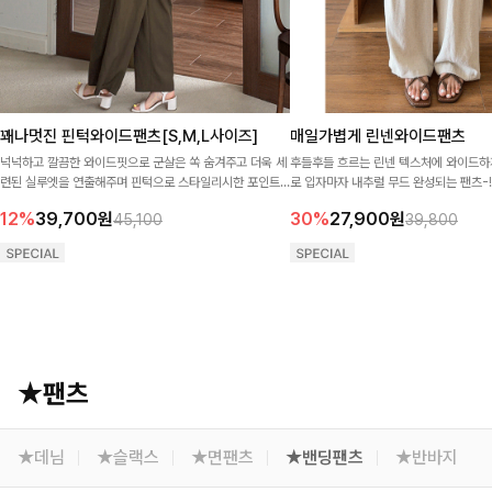
꽤나멋진 핀턱와이드팬츠[S,M,L사이즈]
매일가볍게 린넨와이드팬츠
넉넉하고 깔끔한 와이드핏으로 군살은 쏙 숨겨주고 더욱 세
후들후들 흐르는 린넨 텍스처에 와이드하
련된 실루엣을 연출해주며 핀턱으로 스타일리시한 포인트
로 입자마자 내추럴 무드 완성되는 팬츠-
까지 담은 팬츠!
편안함은 챙기고, 자연스럽게 멋스러운 
12%
39,700
원
30%
27,900
원
45,100
39,800
는 데일리 필수템🤎
★팬츠
★데님
★슬랙스
★면팬츠
★밴딩팬츠
★반바지