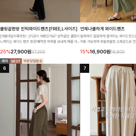
쿨링끝판왕 핀턱와이드팬츠[FREE,L사이즈]
언제나쿨하게 와이드팬츠
[여름데일리룩추천✨]지금이 여름인가요? 반칙같은 쿨함이
발목까지 깔끔하게 떨어지는 와이드핏으
느껴지는 와이드 팬츠 등장!쾌적한 하루를 보내게 해줄 아이
착용 가능하며 후들후들한 소재감으로 언
템이니 얼른 입어보세요♥
용가능한 팬츠에요!
25%
27,900
원
15%
16,900
원
37,200
19,800