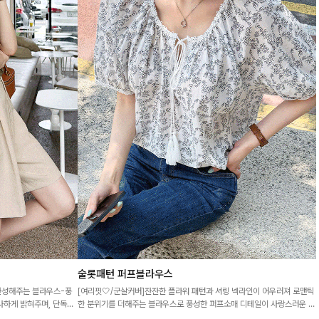
술롯패턴 퍼프블라우스
완성해주는 블라우스-풍
[여리핏🤍/군살커버]잔잔한 플라워 패턴과 셔링 넥라인이 어우러져 로맨틱
사하게 밝혀주며, 단독만
한 분위기를 더해주는 블라우스로 풍성한 퍼프소매 디테일이 사랑스러운 무
드를 완성해주어 데일리룩에 딱!