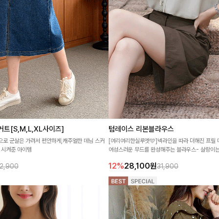
[S,M,L,XL사이즈]
텀레이스 리본블라우스
으로 군살은 가려서 편안하게,캐주얼한 데님 스커
[여리여리한실루엣🩵]넥라인을 따라 더해진 프릴
 시켜준 아이템
여성스러운 무드를 완성해주는 블라우스- 살랑이는
운 핏으로 즐기기 좋은 아이템-
12%
28,100
원
2,900
31,900