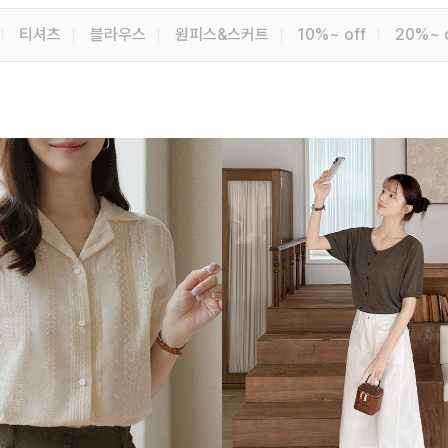
티셔츠
블라우스
원피스&스커트
10%~ off
20%~ 