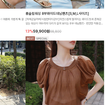
롱슬림워싱 8부와이드데님팬츠[S,M,L사이즈]
-! 여름에 가볍게 툭 걸
[하체군살커버/시원한터치감🩵]자연스럽게 떨어지는 와이드핏과 존재감
있는 워싱이 어우러져 다리가 길어 보이는 8부 데님팬츠- 편안한 착용감으
로 매일 손이 간답니다 :)
13%
59,900
원
68,800