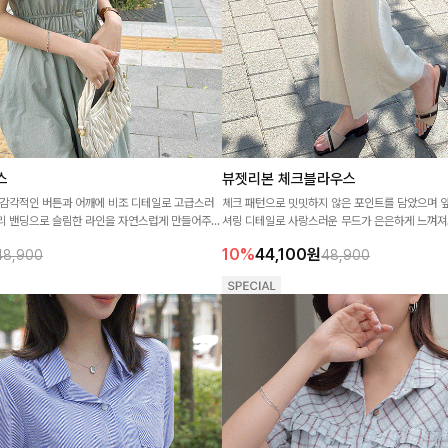
스
뷰젯리본 체크블라우스
]감각적인 버튼과 어깨에 비조 디테일로 고급스러
체크 패턴으로 밋밋하지 않은 포인트를 담았으며 
리 밴딩으로 슬림한 라인을 자연스럽게 만들어주는
셔링 디테일로 사랑스러운 무드가 은은하게 느껴져
10%
44,100
원
48,900
48,900