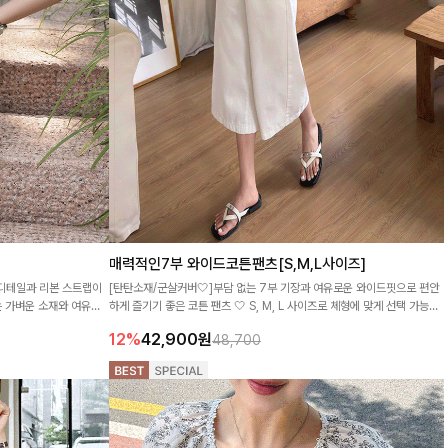
매력적인7부 와이드코튼팬츠[S,M,L사이즈]
 디테일과 리본 스트랩이
[탄탄소재/군살커버🤍]부담 없는 7부 기장과 여유로운 와이드핏으로 편안
 가벼운 소재와 여유로
하게 즐기기 좋은 코튼 팬츠 🤍 S, M, L 사이즈로 체형에 맞게 선택 가능하
며, 깔끔한 실루엣으로 데일리룩부터 캐주얼룩까지 다양하게 활용하기 좋아
12%
42,900
원
48,700
요 ✨