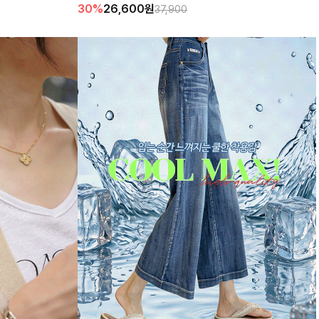
30%
26,600
원
37,900