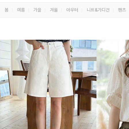
봄
여름
가을
겨울
아우터
니트&가디건
팬츠