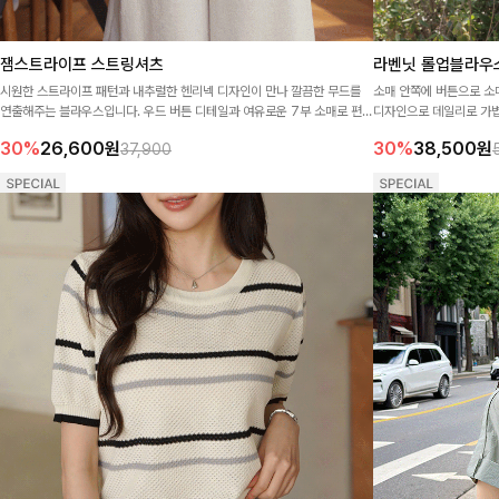
잼스트라이프 스트링셔츠
라벤닛 롤업블라우
시원한 스트라이프 패턴과 내추럴한 헨리넥 디자인이 만나 깔끔한 무드를
소매 안쪽에 버튼으로 소
연출해주는 블라우스입니다. 우드 버튼 디테일과 여유로운 7부 소매로 편안
디자인으로 데일리로 가볍
하면서도 산뜻하게 즐기기 좋아요-✨
30%
26,600
원
30%
38,500
원
37,900