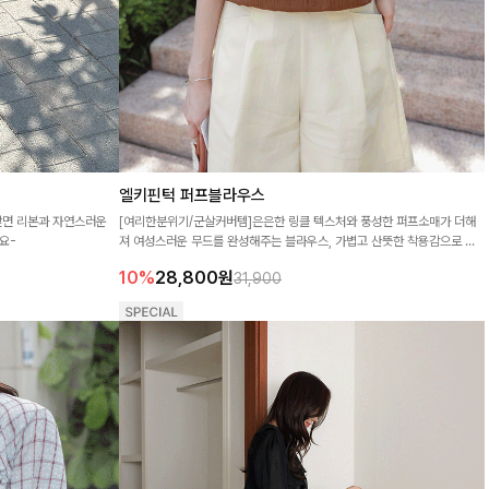
엘키핀턱 퍼프블라우스
앞면 리본과 자연스러운
[여리한분위기/군살커버템]은은한 링클 텍스처와 풍성한 퍼프소매가 더해
요-
져 여성스러운 무드를 완성해주는 블라우스, 가볍고 산뜻한 착용감으로 데
일리는 물론 데이트룩까지 다양하게 즐기기 좋은 아이템이에요🤎
10%
28,800
원
31,900