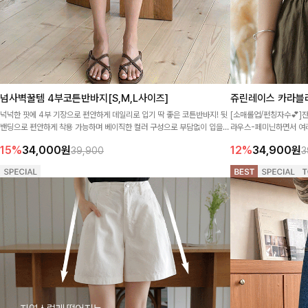
넘사벽꿀템 4부코튼반바지[S,M,L사이즈]
쥬린레이스 카라블
넉넉한 핏에 4부 기장으로 편안하게 데일리로 입기 딱 좋은 코튼반바지! 뒷
[소매롤업/펀칭자수💕]
밴딩으로 편안하게 착용 가능하며 베이직한 컬러 구성으로 부담없이 입을
라우스-페미닌하면서 여리
수 있어요~
15%
34,000
원
12%
34,900
원
39,900
3