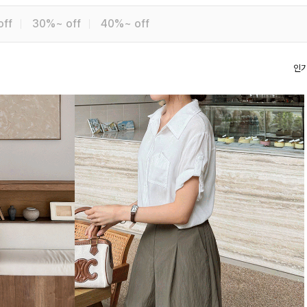
off
30%~ off
40%~ off