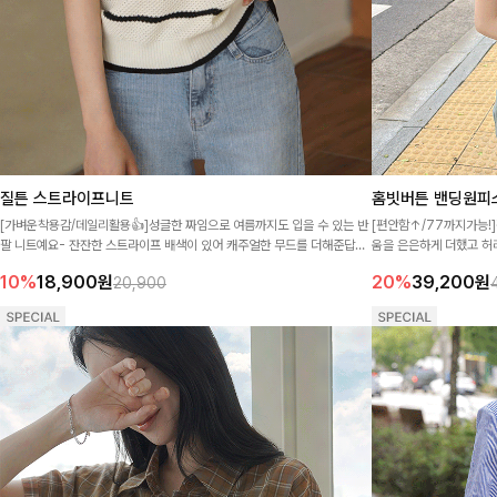
질튼 스트라이프니트
홈빗버튼 밴딩원피
[가벼운착용감/데일리활용👍]성글한 짜임으로 여름까지도 입을 수 있는 반
[편안함↑/77까지가능!
팔 니트예요- 잔잔한 스트라이프 배색이 있어 캐주얼한 무드를 더해준답니
움을 은은하게 더했고 허
다!
원피스에요🖤
10%
18,900
원
20%
39,200
원
20,900