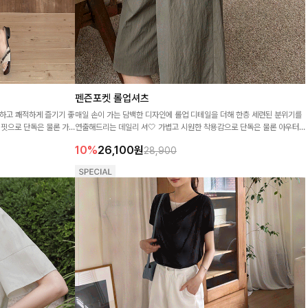
펜즌포켓 롤업셔츠
하고 쾌적하게 즐기기 좋
매일 손이 가는 담백한 디자인에 롤업 디테일을 더해 한층 세련된 분위기를
핏으로 단독은 물론 가
연출해드리는 데일리 셔🤍 가볍고 시원한 착용감으로 단독은 물론 아우터
 다양하게 활용하기 좋아
처럼 걸쳐 입기에도 좋은 아이템입니다
10%
26,100
원
28,900