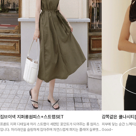
집브이넥 지퍼롱원피스+스트랩SET
감쪽같은 쿨나시티[F
프론트 지퍼 디테일과 허리 스트랩이 세련된 포인트가 되어주는 롱 원피스
피부에 닿는 순간 느껴지
입니다. 허리라인을 슬림하게 잡아주며 자연스럽게 퍼지는 플레어 실루엣으
Good~
로 여성스러운 무드를 완성해드려요🤎