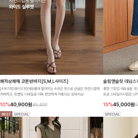
쾌적상쾌해 코튼반바지[S,M,L사이즈]
슬림앤슬릿 데님스커트
[4부기장/와이드핏]여유롭게 떨어지는 A라인 핏으로 군살은 자연스럽게
롱한 기장감 여유로운 핏
커버하고, 뒷밴딩 디테일로 더욱 편안하게 착용되는 반바지🌿
트로 스타일리시함은 UP
10%
40,900
원
15%
45,000
원
45,400
5