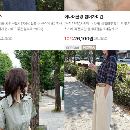
스
어나더쿨링 썸머가디건
매를 자연스럽게 걷어서 입을 수 있으며 베이직한
[누적2천장]시원함 그 자체, 데일리로 입기 딱 좋은
게 입기에도 좋은 블라우스에요:)
치기에 꼭 필요한 쿨가디건을 소개할게요!
10%
26,100
원
54,900
28,900