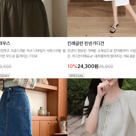
라우스
킨래글런 린넨가디건
잔잔하고 고급스러운 자수 디테일이 사랑스러운 블
린넨이 함유된 가벼운 소재감으로 한여름까지 시원
한 무드로 즐겨지는 ITEM
은 가디건이예요🌿 내추럴하게 떨어지는 여유로운 
볍게 걸쳐 입기에도 좋아 데일리룩부터 휴가룩까지
10%
24,300
원
9,600
26,900
요