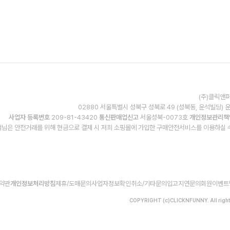
(주)클릭앤퍼
02880 서울특별시 성북구 성북로 49 (성북동, 운석빌딩) 
사업자 등록번호
209-81-43420
통신판매업신고
서울성북-0073호
개인정보관리책
님은 안전거래를 위해 현금으로 결제 시 저희 소핑몰에 가입한 구매안전서비스를 이용하실 
약관
개인정보처리방침
제휴/도매문의
사업자정보확인
취소/기타문의
입고지연문의
회원이벤트
COPYRIGHT (c)CLICKNFUNNY. All right