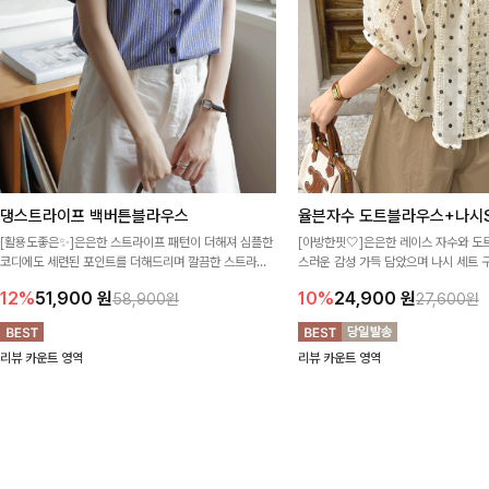
댕스트라이프 백버튼블라우스
율븐자수 도트블라우스+나시S
[활용도좋은✨]은은한 스트라이프 패턴이 더해져 심플한
[아방한핏🤍]은은한 레이스 자수와 도
코디에도 세련된 포인트를 더해드리며 깔끔한 스트라이
스러운 감성 가득 담았으며 나시 세트 
프 디테일로 유행 없이 오래 함께하기 좋은 블라우스예요
정없이 손쉽게 코디 가능한 블라우스에요
12%
51,900
원
10%
24,900
원
58,900원
27,600원
리뷰 카운트 영역
리뷰 카운트 영역