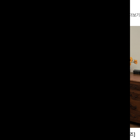
더보기
부츠컷슬랙스[S,M,L사이즈]
쿨링버튼 8부와이드팬츠[FREE,L사이즈]