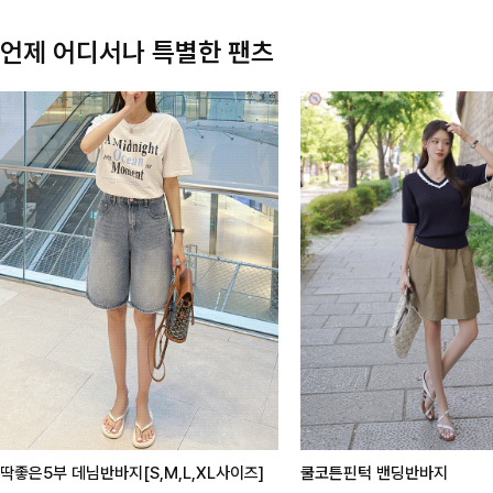
언제 어디서나 특별한 팬츠
딱좋은5부 데님반바지[S,M,L,XL사이즈]
쿨코튼핀턱 밴딩반바지