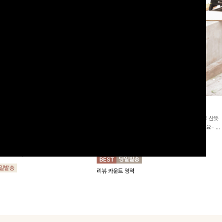
2차리오더]뮨스트링 플라워원피
딘젤퍼프 스트라이프원피스
[청순무드/체형커버]꾸안꾸 무드의 정석🤍 가볍고 산뜻
워 패턴과 랩 디자인으로 여성스러우면
한 착용감으로 여름 내내 손이 자주 가는 원피스예요- 은
를 더해주며 스트링이 내장되어있어 슬
은한 스트라이프 패턴과 여유로운 핏이 만나 편안함은 물
10%
64,900
원
72,100원
할 수 있어요🤍
론, 고급스러운 분위기까지 더해드립니다
00
원
36,800원
리뷰 카운트 영역