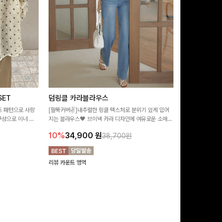
ET
덤링클 카라블라우스
비반드 링클
트 패턴으로 사랑
[팔뚝커버✌]내추럴한 링클 텍스처로 분위기 있게 입어
[구김걱정없는✨/
구성으로 이너 걱
지는 블라우스🖤 브이넥 카라 디자인에 여유로운 소매핏
처가 돋보이는 블
:)
더해져 여리하면서도 시원한 무드로 즐기기 좋아요-
소매 디테일이 
10%
34,900
원
17%
28,9
38,700원
연출해드려요!
리뷰 카운트 영역
리뷰 카운트 영역