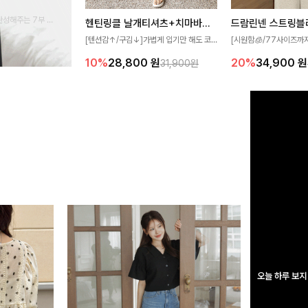
완성해주는 7부 블
헨틴링클 날개티셔츠+치마바지SET
드람린넨 스트링블
 스타일링을 연출하
[텐션감↑/구김↓]가볍게 입기만 해도 코
[시원함🧊/77사이즈까
디가 완성되는 세트 아이템으로, 자연스럽
한 텍스처가 돋보이는 블
10%
28,800
원
20%
34,900
원
31,900원
게 퍼지는 프릴 날개 소매가 우아한 포인트
없는 슬릿 카라 디자인이
를 더해드립니다💕 잔잔한 링클 텍스처 소
원하게 연출해드립니다 
재와 편안한 허리밴딩으로 하루 종일 산뜻
하고 쾌적하게 즐겨보세요!
오늘 하루 보지