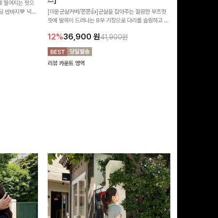
즈]
 떨어지는 핏으
[MADE/후기인
 반바지🤎 넉넉
[미운군살커버/쫀쫀👍]군살을 잡아주는 깔끔한 부츠컷
직하지만 부츠컷으
여행룩까지 활용도
핏에 발목이 드러나는 8부 기장으로 다리를 슬림하고 길
로 하루종일 편안
20%
29,9
어보이게 만들어주며 생지 소재로 멋을 더한 데님팬츠에
12%
36,900
원
41,900원
요~!
리뷰 카운트 영역
리뷰 카운트 영역