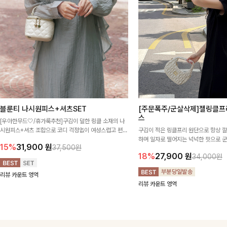
블룬티 나시원피스+셔츠SET
[주문폭주/군살삭제]젤링클프
스
[우아한무드🤍/휴가룩추천]구김이 덜한 링클 소재의 나
시원피스+셔츠 조합으로 코디 걱정없이 여성스럽고 편안
구김이 적은 링클프리 원단으로 항상 
하게 즐길 수 있는 아이템이에요:)
하며 일자로 떨어지는 넉넉한 핏으로 
15%
31,900
원
37,500원
해주는 원피스에요🖤
18%
27,900
원
34,000원
리뷰 카운트 영역
리뷰 카운트 영역