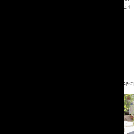
증👍]누구나 갖고 싶어할 슬랙스:)베이
[바스락소재💙/8부기장]사이드 버튼 디테일이 은은한
로 이쁜 핏 연출은 물론,쫀쫀한 스판끼
포인트가 되어주는 와이드 팬츠입니다. 여유롭게 떨어지
하게!
는 실루엣과 가볍게 바스락거리는 소재감으로 시원하고
00
원
14%
42,900
원
37,300원
49,800원
편안하게 즐기기 좋은 아이템-
리뷰 카운트 영역
더보기