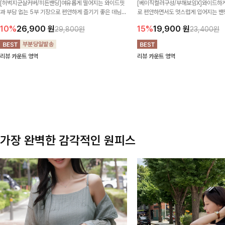
[허벅지군살커버/히든밴딩]여유롭게 떨어지는 와이드핏
[베이직컬러구성/부해보임X]와이드하게
과 부담 없는 5부 기장으로 편안하게 즐기기 좋은 데님
로 편안하면서도 멋스럽게 입어지는 밴딩
팬츠 ✨ 빈티지한 워싱감이 더해져 캐주얼하면서도 트렌
한 포켓 디테일 더해져 데일리룩부터 
10%
26,900
원
15%
19,900
원
29,800원
23,400원
디한 무드로 연출
높게 즐겨지는 아이템!
리뷰 카운트 영역
리뷰 카운트 영역
가장 완벽한 감각적인 원피스