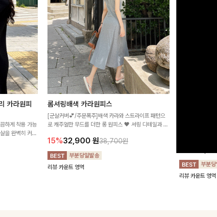
리 카라원피
롬셔링배색 카라원피스
[비율만점/
스
[군살커버💕/주문폭주]배색 카라와 스트라이프 패턴으
깔끔하게 착용 가능
로 캐주얼한 무드를 더한 롱 원피스 🖤 셔링 디테일과 쫀
고급스러운 플라
군살을 완벽히 커버
쫀한 스판 소재로 편안하면서도 여성스럽게 연출돼요
서 세련된 분위기
15%
32,900
원
38,700원
림하게 핏을 조절
12%
32,4
리뷰 카운트 영역
리뷰 카운트 영역