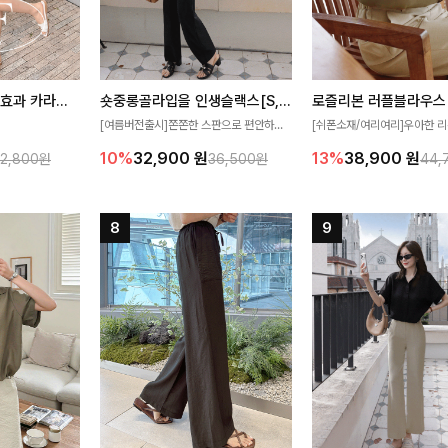
[재구매율1위] 냉감효과 카라니트
숏중롱골라입을 인생슬랙스[S,M,L,XL사이즈]
로즐리본 러플블라우스
[여름버전출시]쫀쫀한 스판으로 편안하게
[쉬폰소재/여리여리]우아한 리
필요가 없어요!얇
착용되어 누구나 입기 좋은 데일리 슬랙스!
연스럽게 흐르는 러플 디테일
10%
32,900
원
13%
38,900
원
32,800원
36,500원
44,
여름에도 시원하게
숏·기본·롱 기장과 와이드·부츠컷 핏까지 취
분위기를 더해주는 블라우스 
다
향에 맞게 선택할 수 있어 더욱 만족스러워
한 소재감과 여유롭게 떨어지
요
얼굴까지 화사해 보이며 세련
좋아요