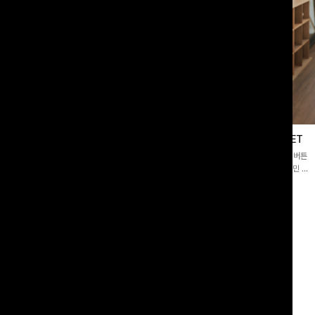
블라우스
제딧레이어드 블라우스+플레어팬츠SET
스퀘어넥]입체감 있는 링클 엠보 텍스
[완성도높은💗]레이어드한 듯 자연스러운 나시와 버튼
라우스- 여유로운 실루엣과 물결 짜임
원피스가 함께 구성된 세트 아이템입니다. 코디 고민 없
더해져 편안하면서도 여성스러운 무드를
이 한 벌만으로도 내추럴하면서 여성스러운 썸머룩 완성!
00
원
12%
43,900
원
34,800원
49,800원
리뷰 카운트 영역