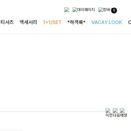
베스트
0
[2차리오더] 
 날을 빛내는
티셔츠
액세서리
1+1/SET
*하객룩*
VACAY LOOK
의 정석
블라우스