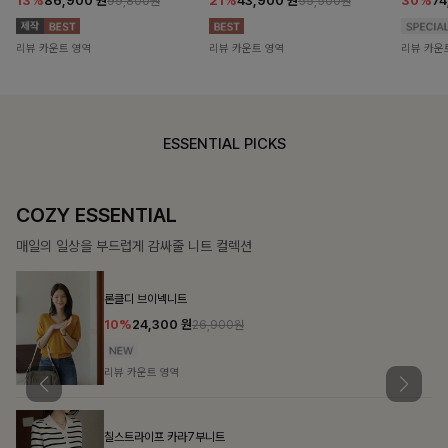
13%
86,900
원
21%
43,900
원
30%
7
99,800원
55,500원
리뷰 카운트 영역
리뷰 카운트 영역
리뷰 카운
ESSENTIAL PICKS
COZY ESSENTIAL
매일의 일상을 부드럽게 감싸줄 니트 컬렉션
론클디 브이넥니트
10%
24,300
원
26,900원
리뷰 카운트 영역
칠스트라이프 카라7부니트