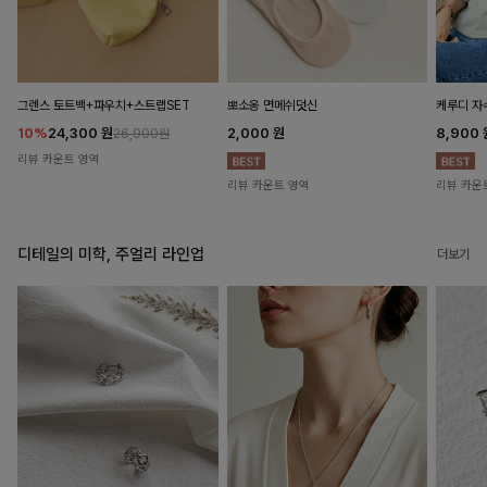
뽀소옹 면메쉬덧신
그렌스 토트백+파우치+스트랩SET
케루디 자
2,000
원
10%
24,300
원
8,900
26,900원
리뷰 카운트 영역
리뷰 카운트 영역
리뷰 카운
디테일의 미학, 주얼리 라인업
더보기