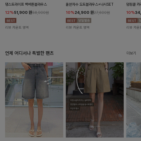
댕스트라이프 백버튼블라우스
율븐자수 도트블라우스+나시SET
덤링클 카
12%
51,900
원
10%
24,900
원
10%
34
58,900원
27,600원
리뷰 카운트 영역
리뷰 카운트 영역
리뷰 카운
언제 어디서나 특별한 팬츠
더보기