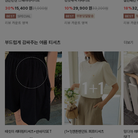
앤즌린넨 스퀘어나시니트
킹밋배색 카라니트
캘핀패턴 
30%
15,400
원
10%
29,900
원
18%
32
21,900원
33,200원
리뷰 카운트 영역
리뷰 카운트 영역
리뷰 카운
부드럽게 감싸주는 여름 티셔츠
더보기
테킷미 레터링티셔츠+반바지SET
(1+1)앤튼펜던트 퍼프티셔츠
밍디아 
SET