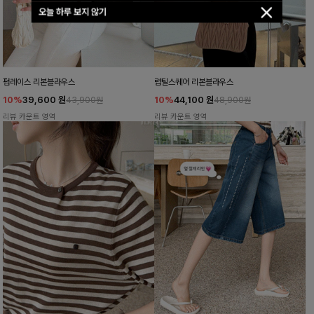
오늘 하루 보지 않기
펌레이스 리본블라우스
럽틸스퀘어 리본블라우스
10%
39,600
원
10%
44,100
원
43,900원
48,900원
리뷰 카운트 영역
리뷰 카운트 영역