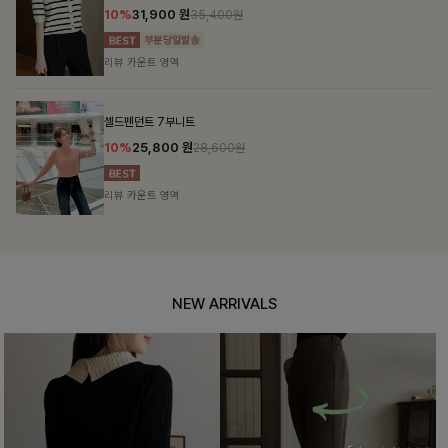
10%
31,900
원
35,400원
리뷰 카운트 영역
셀드펜던트 7부니트
10%
25,800
원
28,600원
리뷰 카운트 영역
NEW ARRIVALS