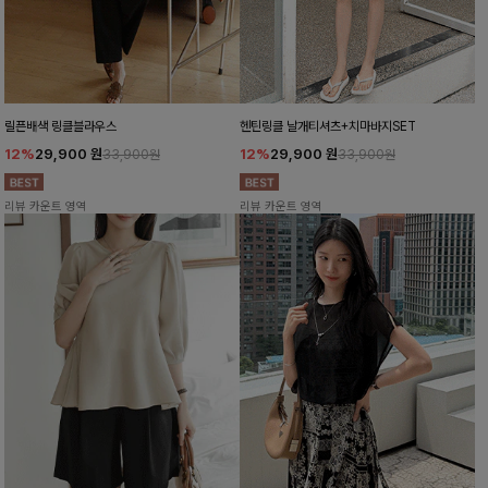
릴픈배색 링클블라우스
헨틴링클 날개티셔츠+치마바지SET
12%
29,900
원
12%
29,900
원
33,900원
33,900원
리뷰 카운트 영역
리뷰 카운트 영역