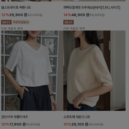
월스트라이프 버튼니트
퍼펙트절개핏 6부데님반바지[S,M,L사이즈]
12%
29,900
원
14%
48,900
원
33,900원
56,800원
리뷰 카운트 영역
리뷰 카운트 영역
콘브이넥 라벨티셔츠
소프트해 라운드니트
10%
17,900
원
10%
26,100
원
19,800원
28,900원