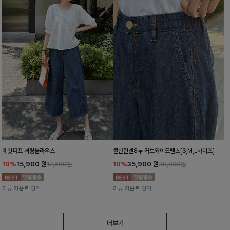
레킷퍼프 셔링블라우스
쿨한린넨8부 커브와이드팬츠[S,M,L사이즈]
10%
15,900
원
10%
35,900
원
17,600원
39,800원
리뷰 카운트 영역
리뷰 카운트 영역
더보기