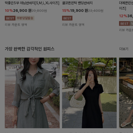
딱좋은5부 데님반바지[S,M,L,XL사이즈]
쿨코튼핀턱 밴딩반바지
더예쁜린넨
이즈]
10%
26,900
원
15%
19,900
원
29,800원
23,400원
12%
36
리뷰 카운트 영역
리뷰 카운트 영역
리뷰 카운
가장 완벽한 감각적인 원피스
더보기