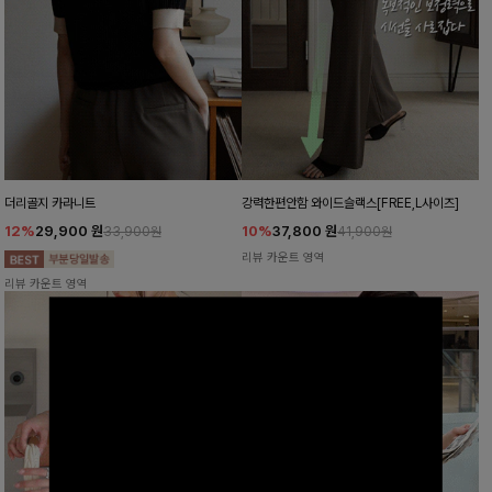
더리골지 카라니트
강력한편안함 와이드슬랙스[FREE,L사이즈]
12%
29,900
원
10%
37,800
원
33,900원
41,900원
리뷰 카운트 영역
리뷰 카운트 영역