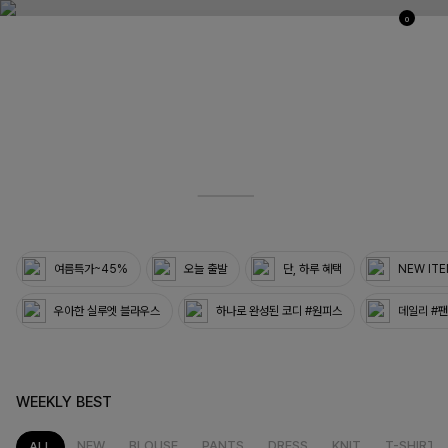
0
03
33
여름특가~45%
오늘 출발
단, 하루 혜택
NEW IT
우아한 실루엣 블라우스
하나로 완성된 코디 #원피스
데일리 #
WEEKLY BEST
NEW
BLOUSE
PANTS
DRESS
KNIT
T-SHIRT
ALL