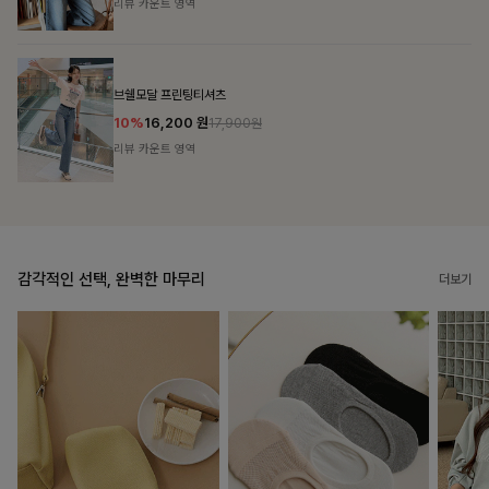
리뷰 카운트 영역
캣시어서커 버튼카라원피스+벨트SET
16%
79,900
원
95,100원
리뷰 카운트 영역
감각적인 선택, 완벽한 마무리
더보기