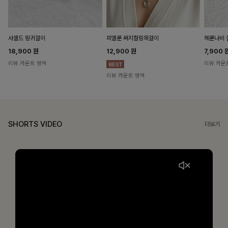
헤룬나비 
사셀드 링귀걸이
피엘룬 써지컬링목걸이
7,900
18,900
원
12,900
원
리뷰 카운
리뷰 카운트 영역
리뷰 카운트 영역
SHORTS VIDEO
더보기