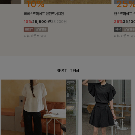
25%
10%
밴스트라이프 스트링원피스
[5천장돌파/C
25%
35,100
원
10%
34,90
46,800원
리뷰 카운트 영역
리뷰 카운트 영
BEST ITEM