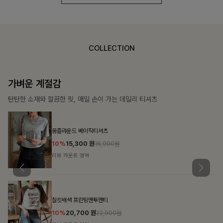
COLLECTION
가장 쉬운 코디
특별한 날부터 일상까지 함께하는 룩
쥬빌스트링 포켓원피스
17%
48,900
원
58,900원
리뷰 카운트 영역
블룬티 나시원피스+셔츠SET
15%
31,900
원
37,500원