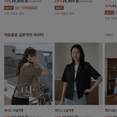
18%
29,900
원
28%
35,900
원
36,400원
49,800원
10%
34
리뷰 카운트 영역
리뷰 카운트 영역
리뷰 카운
여유로운 실루엣의 아우터
더보기
래나드 더블자켓
자빈닛 싱글자켓
캣민더블 