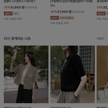
블룬티 나시원피스+셔츠SET
[주문폭주/군살삭제]젤링클프리 카라원
롬셔링배
피스
15%
31,900
원
15%
32
37,500원
18%
27,900
원
34,000원
리뷰 카운트 영역
리뷰 카운
리뷰 카운트 영역
다시 찾게되는 니트
더보기