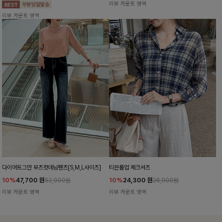
리뷰 카운트 영역
리뷰 카운트 영역
다이어트그만 부츠컷데님팬츠[S,M,L사이즈]
티븐롤업 체크셔츠
10%
47,700
원
10%
24,300
원
52,900원
26,900원
리뷰 카운트 영역
리뷰 카운트 영역