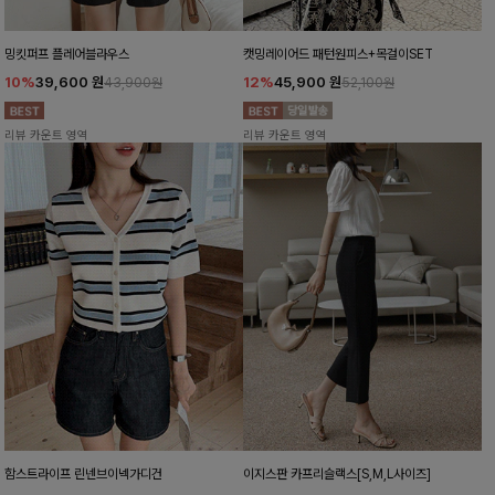
밍킷퍼프 플레어블라우스
캣밍레이어드 패턴원피스+목걸이SET
10%
39,600
원
12%
45,900
원
43,900원
52,100원
리뷰 카운트 영역
리뷰 카운트 영역
함스트라이프 린넨브이넥가디건
이지스판 카프리슬랙스[S,M,L사이즈]