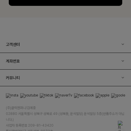
고객센터
계좌번호
커뮤니티
(주)클릭앤퍼니/김예중
02880 서울특별시 성북구 성북로 49 (성북동, 운석빌딩) 운석빌딩 5층(반품주소가 아닙
니다.)
사업자 등록번호 209-81-43420