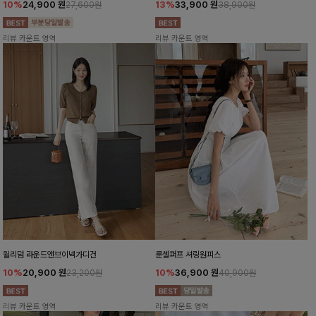
10%
24,900
원
13%
33,900
원
27,600원
38,900원
리뷰 카운트 영역
리뷰 카운트 영역
윌리덤 라운드앤브이넥가디건
룬셀퍼프 셔링원피스
10%
20,900
원
10%
36,900
원
23,200원
40,900원
리뷰 카운트 영역
리뷰 카운트 영역