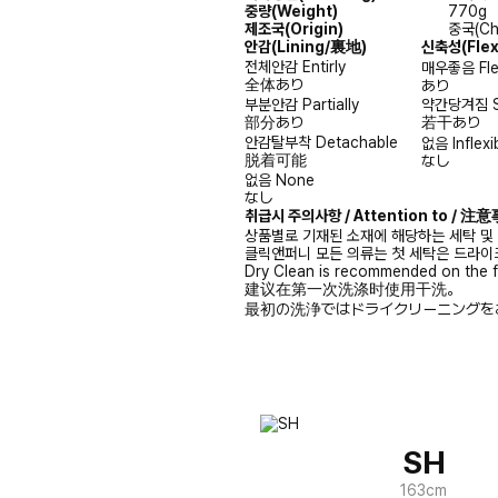
중량(Weight)
770g
제조국(Origin)
중국(Ch
안감
(Lining/裏地)
신축성
(Fle
전체안감
Entirly
매우좋음
Fl
全体あり
あり
부분안감
Partially
약간당겨짐
部分あり
若干あり
안감탈부착
Detachable
없음
Inflexi
脱着可能
なし
없음
None
なし
취급시 주의사항 / Attention to / 
상품별로 기재된 소재에 해당하는 세탁 및
클릭앤퍼니 모든 의류는 첫 세탁은 드라이
Dry Clean is recommended on the f
建议在第一次洗涤时使用干洗。
最初の洗浄ではドライクリーニングを
SH
163cm