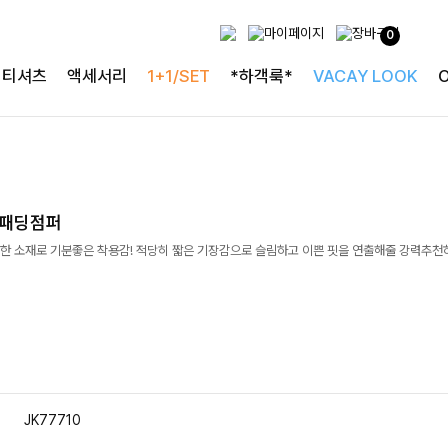
0
티셔츠
액세서리
1+1/SET
*하객룩*
VACAY LOOK
 패딩점퍼
한 소재로 기분좋은 착용감! 적당히 짧은 기장감으로 슬림하고 이쁜 핏을 연출해줄 강력추천
JK77710