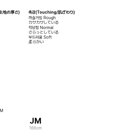
s/生地の厚さ)
촉감
(Touching/肌ざわり)
까슬거림
Rough
カサカサしている
적당함
Normal
さらっとしている
부드러움
Soft
柔らかい
JM
166cm