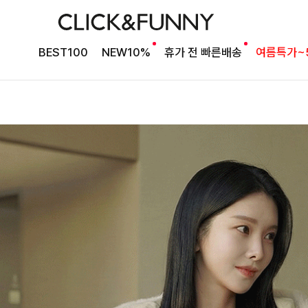
BEST100
NEW10%
휴가 전 빠른배송
여름특가~