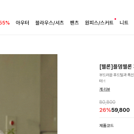
55%
아우터
블라우스/셔츠
팬츠
원피스/스커트
니트
[웰론]플뎀웰론
부드러운 후드털과 폭신
터-!
개 리뷰
80,800
26%
59,800
제품코드