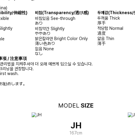
ina)
xibility/伸縮性)
비침
(Transparency/透け感)
두께감
(Thicknes
두꺼움
Thick
exible
비침있음
See-through
厚手
あり
Slightly
적당함
Normal
비침약간
Slightly
適度
ややあり
밝은칼라만
Bright Color Only
얇음
Thin
ble
薄い色あり
薄手
없음
None
なし
注意事项 / 注意事項
 관리법을 지켜주셔야 더 오래 예쁘게 입으실 수 있습니다.
크리닝을 권장합니다.
irst wash.
お勧めします。
MODEL
SIZE
JH
167cm