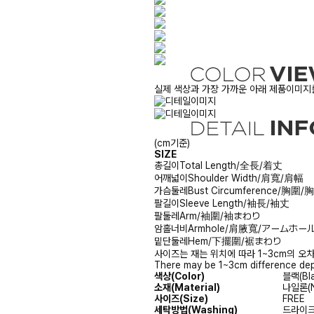
실제 색상과 가장 가까운 아래 제품이미지를
(cm기준)
SIZE
총길이
Total Length/全長/着丈
어깨넓이
Shoulder Width/肩寬/肩幅
가슴둘레
Bust Circumference/胸圍
팔길이
Sleeve Length/袖長/袖丈
팔둘레
Arm/袖圍/袖まわり
암홀너비
Armhole/肩腋寬/アームホー
밑단둘레
Hem/下擺圍/裾まわり
사이즈는 재는 위치에 따라 1~3cm의 오차
There may be 1~3cm difference dep
색상(Color)
블랙(Bla
소재(Material)
나일론(N
사이즈(Size)
FREE
세탁방법(Washing)
드라이크리