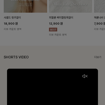
헤룬나비 
사셀드 링귀걸이
피엘룬 써지컬링목걸이
7,900
18,900
원
12,900
원
리뷰 카운
리뷰 카운트 영역
리뷰 카운트 영역
SHORTS VIDEO
더보기