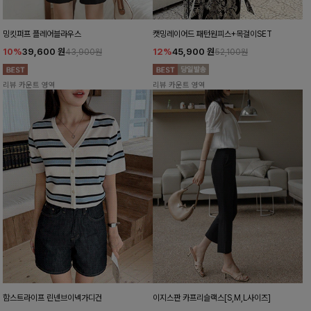
밍킷퍼프 플레어블라우스
캣밍레이어드 패턴원피스+목걸이SET
10%
39,600
원
12%
45,900
원
43,900원
52,100원
리뷰 카운트 영역
리뷰 카운트 영역
함스트라이프 린넨브이넥가디건
이지스판 카프리슬랙스[S,M,L사이즈]