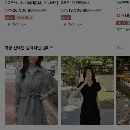
딱좋은5부 데님반바지[S,M,L,XL사이즈]
쿨코튼핀턱 밴딩반바지
더예쁜린넨
이즈]
10%
26,900
원
15%
19,900
원
29,800원
23,400원
12%
36
리뷰 카운트 영역
리뷰 카운트 영역
리뷰 카운
가장 완벽한 감각적인 원피스
더보기