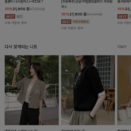
블룬티 나시원피스+셔츠SET
[주문폭주/군살삭제]젤링클프리 카라원
롬셔링배
피스
15%
31,900
원
15%
32
37,500원
18%
27,900
원
34,000원
리뷰 카운트 영역
리뷰 카운
리뷰 카운트 영역
다시 찾게되는 니트
더보기