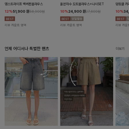
댕스트라이프 백버튼블라우스
율븐자수 도트블라우스+나시SET
덤링클 카
12%
51,900
원
10%
24,900
원
10%
34
58,900원
27,600원
리뷰 카운트 영역
리뷰 카운트 영역
리뷰 카운
언제 어디서나 특별한 팬츠
더보기