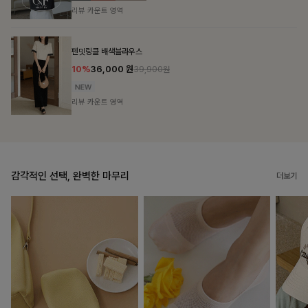
리뷰 카운트 영역
브쉘모달 프린팅티셔츠
10%
16,200
원
17,900원
리뷰 카운트 영역
감각적인 선택, 완벽한 마무리
더보기