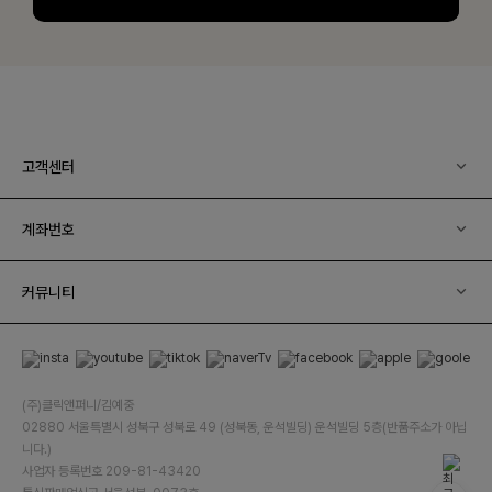
고객센터
계좌번호
커뮤니티
(주)클릭앤퍼니/김예중
02880 서울특별시 성북구 성북로 49 (성북동, 운석빌딩) 운석빌딩 5층(반품주소가 아닙
니다.)
사업자 등록번호 209-81-43420