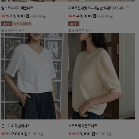
월스트라이프 버튼니트
퍼펙트절개핏 6부데님반바지[S,M,L사이즈]
12%
29,900
원
14%
48,900
원
33,900원
56,800원
리뷰 카운트 영역
리뷰 카운트 영역
콘브이넥 라벨티셔츠
소프트해 라운드니트
10%
17,900
원
10%
26,100
원
19,800원
28,900원