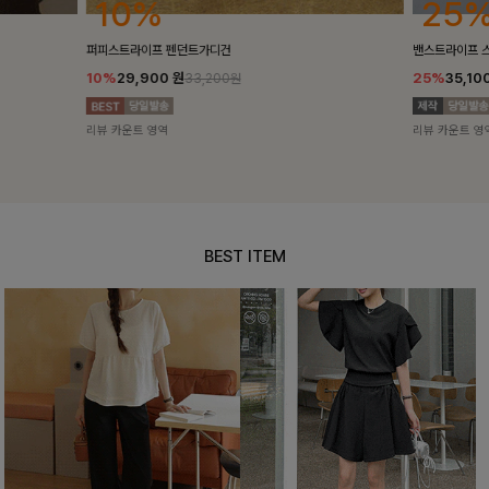
25%
10%
밴스트라이프 스트링원피스
[5천장돌파/C
25%
35,100
원
10%
34,90
46,800원
리뷰 카운트 영역
리뷰 카운트 영
BEST ITEM