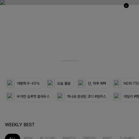
0
03
33
여름특가~45%
오늘 출발
단, 하루 혜택
NEW IT
우아한 실루엣 블라우스
하나로 완성된 코디 #원피스
데일리 #
WEEKLY BEST
NEW
BLOUSE
PANTS
DRESS
KNIT
T-SHIRT
ALL