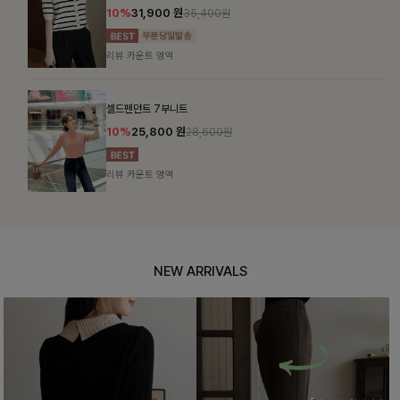
10%
31,900
원
35,400원
리뷰 카운트 영역
셀드펜던트 7부니트
10%
25,800
원
28,600원
리뷰 카운트 영역
NEW ARRIVALS