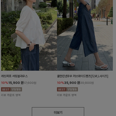
레킷퍼프 셔링블라우스
쿨한린넨8부 커브와이드팬츠[S,M,L사이즈]
10%
15,900
원
10%
35,900
원
17,600원
39,800원
리뷰 카운트 영역
리뷰 카운트 영역
더보기