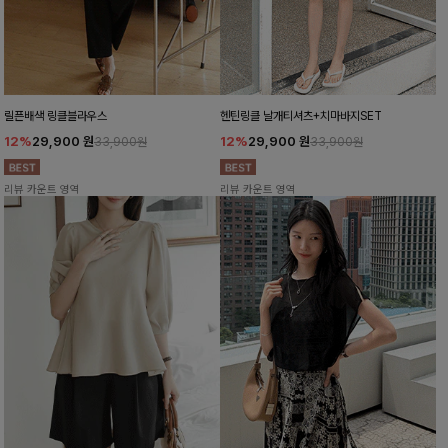
릴픈배색 링클블라우스
헨틴링클 날개티셔츠+치마바지SET
12%
29,900
원
12%
29,900
원
33,900원
33,900원
리뷰 카운트 영역
리뷰 카운트 영역