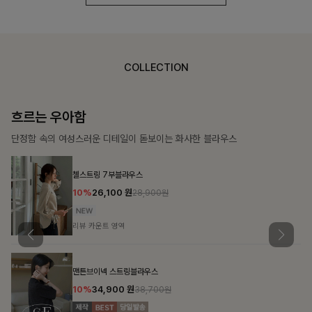
COLLECTION
가벼운 계절감
탄탄한 소재와 깔끔한 핏, 매일 손이 가는 데일리 티셔츠
몽즐라운드 베이직티셔츠
10%
15,300
원
16,900원
리뷰 카운트 영역
칠킷배색 프린팅맨투맨티
10%
20,700
원
22,900원