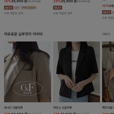
18%
29,900
원
28%
35,900
원
36,400원
49,800원
10%
34
리뷰 카운트 영역
리뷰 카운트 영역
리뷰 카운
여유로운 실루엣의 아우터
더보기
래나드 더블자켓
자빈닛 싱글자켓
캣민더블 