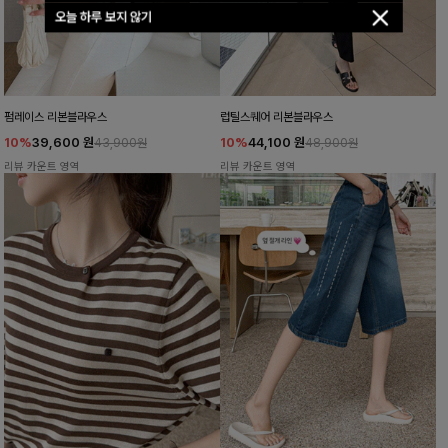
오늘 하루 보지 않기
펌레이스 리본블라우스
럽틸스퀘어 리본블라우스
10%
39,600
원
10%
44,100
원
43,900원
48,900원
리뷰 카운트 영역
리뷰 카운트 영역