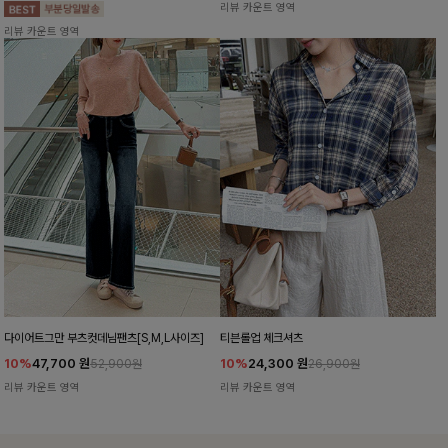
리뷰 카운트 영역
리뷰 카운트 영역
다이어트그만 부츠컷데님팬츠[S,M,L사이즈]
티븐롤업 체크셔츠
10%
47,700
원
10%
24,300
원
52,900원
26,900원
리뷰 카운트 영역
리뷰 카운트 영역