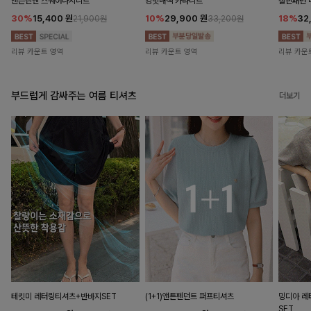
앤즌린넨 스퀘어나시니트
킹밋배색 카라니트
캘핀패턴 
30%
15,400
원
10%
29,900
원
18%
32
21,900원
33,200원
리뷰 카운트 영역
리뷰 카운트 영역
리뷰 카운
부드럽게 감싸주는 여름 티셔츠
더보기
테킷미 레터링티셔츠+반바지SET
(1+1)앤튼펜던트 퍼프티셔츠
밍디아 
SET