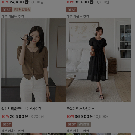
10%
24,900
원
13%
33,900
원
27,600원
38,900원
리뷰 카운트 영역
리뷰 카운트 영역
윌리덤 라운드앤브이넥가디건
룬셀퍼프 셔링원피스
10%
20,900
원
10%
36,900
원
23,200원
40,900원
리뷰 카운트 영역
리뷰 카운트 영역