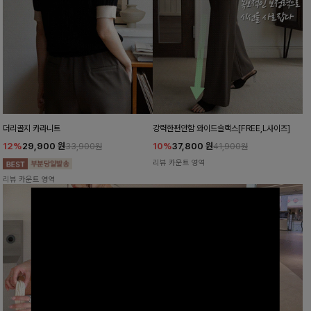
더리골지 카라니트
강력한편안함 와이드슬랙스[FREE,L사이즈]
12%
29,900
원
10%
37,800
원
33,900원
41,900원
리뷰 카운트 영역
리뷰 카운트 영역