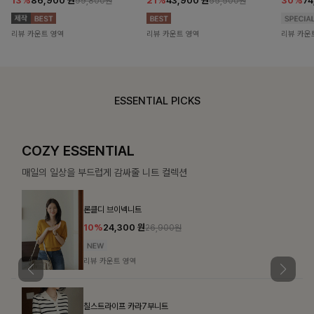
13%
86,900
원
21%
43,900
원
30%
7
99,800원
55,500원
리뷰 카운트 영역
리뷰 카운트 영역
리뷰 카운
ESSENTIAL PICKS
COZY ESSENTIAL
매일의 일상을 부드럽게 감싸줄 니트 컬렉션
론클디 브이넥니트
10%
24,300
원
26,900원
리뷰 카운트 영역
칠스트라이프 카라7부니트