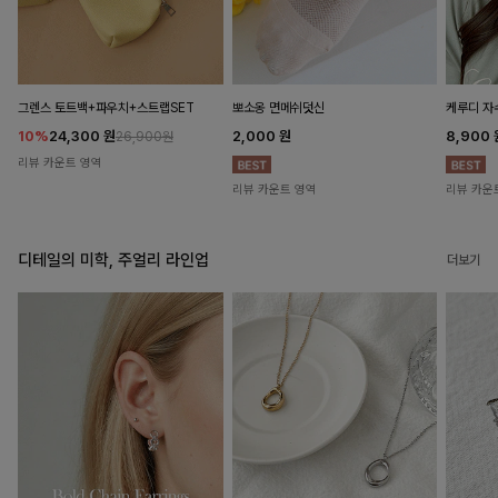
뽀소옹 면메쉬덧신
그렌스 토트백+파우치+스트랩SET
케루디 자
2,000
원
10%
24,300
원
8,900
26,900원
리뷰 카운트 영역
리뷰 카운트 영역
리뷰 카운
디테일의 미학, 주얼리 라인업
더보기