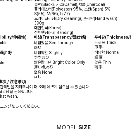
블랙(Black), 카멜(Camel),챠콜(Charcoal)
폴리에스터(Polyester) 95%, 스판(Span) 5%
S(55), M(66), L(77)
드라이크리닝(Dry cleaning), 손세탁(Hand wash)
390g
대한민국(Korea)
전체밴딩(Full Banding)
xibility/伸縮性)
비침
(Transparency/透け感)
두께감
(Thicknes
두꺼움
Thick
xible
비침있음
See-through
厚手
あり
Slightly
적당함
Normal
비침약간
Slightly
適度
ややあり
밝은칼라만
Bright Color Only
얇음
Thin
ble
薄い色あり
薄手
없음
None
なし
注意事项 / 注意事項
 관리법을 지켜주셔야 더 오래 예쁘게 입으실 수 있습니다.
크리닝을 권장합니다.
irst wash.
ニングをしてください。
MODEL
SIZE