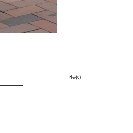
리뷰(
)
0