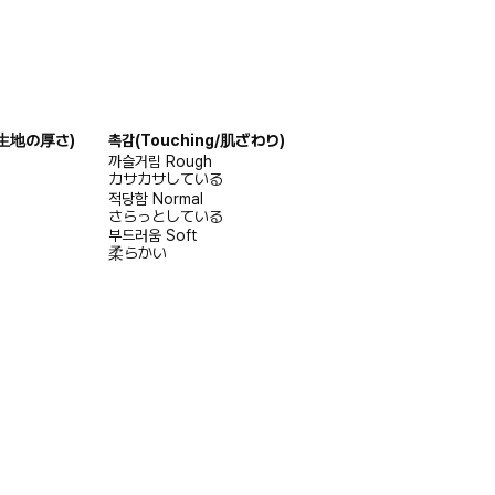
s/生地の厚さ)
촉감
(Touching/肌ざわり)
까슬거림
Rough
カサカサしている
적당함
Normal
さらっとしている
부드러움
Soft
柔らかい