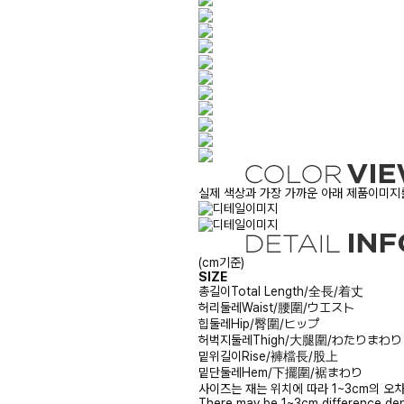
실제 색상과 가장 가까운 아래 제품이미지를
(cm기준)
SIZE
총길이
Total Length/全長/着丈
허리둘레
Waist/腰圍/ウエスト
힙둘레
Hip/臀圍/ヒップ
허벅지둘레
Thigh/大腿圍/わたりまわり
밑위길이
Rise/褲檔長/股上
밑단둘레
Hem/下擺圍/裾まわり
사이즈는 재는 위치에 따라 1~3cm의 오차
There may be 1~3cm difference dep