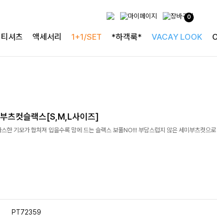
0
티셔츠
액세서리
1+1/SET
*하객룩*
VACAY LOOK
부츠컷슬랙스[S,M,L사이즈]
따스한 기모가 합쳐져 입을수록 맘에 드는 슬랙스 보풀NO!!! 부담스럽지 않은 세미부츠컷으
PT72359