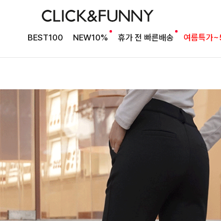
BEST100
NEW10%
휴가 전 빠른배송
여름특가~