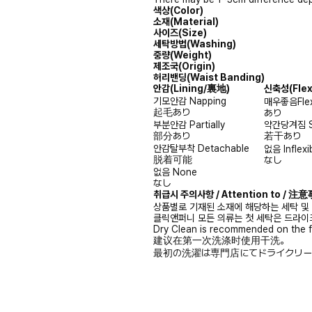
색상(Color)
소재(Material)
사이즈(Size)
세탁방법(Washing)
중량(Weight)
제조국(Origin)
허리밴딩(Waist Banding)
안감
(Lining/裏地)
신축성
(Fle
기모안감
Napping
매우좋음
Fle
起毛あり
あり
부분안감
Partially
약간당겨짐
部分あり
若干あり
안감탈부착
Detachable
없음
Inflexi
脱着可能
なし
없음
None
なし
취급시 주의사항 / Attention to / 
상품별로 기재된 소재에 해당하는 세탁 및
클릭앤퍼니 모든 의류는 첫 세탁은 드라이
Dry Clean is recommended on the f
建议在第一次洗涤时使用干洗。
最初の洗濯は専門店にてドライクリー