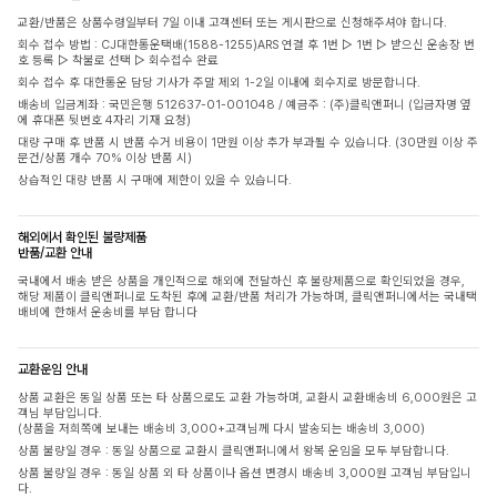
교환/반품은 상품수령일부터 7일 이내 고객센터 또는 게시판으로 신청해주셔야 합니다.
회수 접수 방법 : CJ대한통운택배(1588-1255)ARS 연결 후 1번 ▷ 1번 ▷ 받으신 운송장 번
호 등록 ▷ 착불로 선택 ▷ 회수접수 완료
회수 접수 후 대한통운 담당 기사가 주말 제외 1-2일 이내에 회수지로 방문합니다.
배송비 입금계좌 : 국민은행 512637-01-001048 / 예금주 : (주)클릭앤퍼니 (입금자명 옆
에 휴대폰 뒷번호 4자리 기재 요청)
대량 구매 후 반품 시 반품 수거 비용이 1만원 이상 추가 부과될 수 있습니다. (30만원 이상 주
문건/상품 개수 70% 이상 반품 시)
상습적인 대량 반품 시 구매에 제한이 있을 수 있습니다.
해외에서 확인된 불량제품
반품/교환 안내
국내에서 배송 받은 상품을 개인적으로 해외에 전달하신 후 불량제품으로 확인되었을 경우,
해당 제품이 클릭앤퍼니로 도착된 후에 교환/반품 처리가 가능하며, 클릭앤퍼니에서는 국내택
배비에 한해서 운송비를 부담 합니다
교환운임 안내
상품 교환은 동일 상품 또는 타 상품으로도 교환 가능하며, 교환시 교환배송비 6,000원은 고
객님 부담입니다.
(상품을 저희쪽에 보내는 배송비 3,000+고객님께 다시 발송되는 배송비 3,000)
상품 불량일 경우 : 동일 상품으로 교환시 클릭앤퍼니에서 왕복 운임을 모두 부담합니다.
상품 불량일 경우 : 동일 상품 외 타 상품이나 옵션 변경시 배송비 3,000원 고객님 부담입니
다.