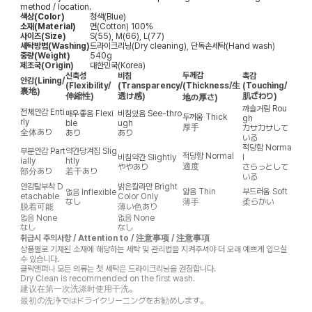
method / location.
색상(Color)
청색(Blue)
소재(Material)
면(Cotton) 100%
사이즈(Size)
S(55), M(66), L(77)
세탁방법(Washing)
드라이크리닝(Dry cleaning), 단독손세탁(Hand wash)
중량(Weight)
540g
제조국(Origin)
대한민국(Korea)
두께감
신축성
비침
촉감
안감
(Lining/
(Flexibility/
(Transparency/
(Thickness/生
(Touching/
裏地)
伸縮性)
透け感)
肌ざわり)
地の厚さ)
까슬거림
Rou
전체안감
Enti
매우좋음
Flexi
비침있음
See-thro
두꺼움
Thick
gh
rly
ble
ugh
厚手
カサカサして
全体あり
あり
あり
いる
적당함
Norma
부분안감
Part
약간당겨짐
Slig
적당함
Normal
비침약간
Slightly
l
ially
htly
適度
ややあり
さらっとして
部分あり
若干あり
いる
안감탈부착
D
밝은칼라만
Bright
얇음
Thin
부드러움
Soft
없음
Inflexible
etachable
Color Only
なし
薄手
柔らかい
脱着可能
薄い色あり
없음
None
없음
None
なし
なし
취급시 주의사항 / Attention to / 注意事项 / 注意事項
상품별로 기재된 소재에 해당하는 세탁 및 관리법을 지켜주셔야 더 오래 예쁘게 입으실
수 있습니다.
클릭앤퍼니 모든 의류는 첫 세탁은 드라이크리닝을 권장합니다.
Dry Clean is recommended on the first wash.
建议在第一次洗涤时使用干洗。
最初の洗浄ではドライクリーニングをお勧めします。