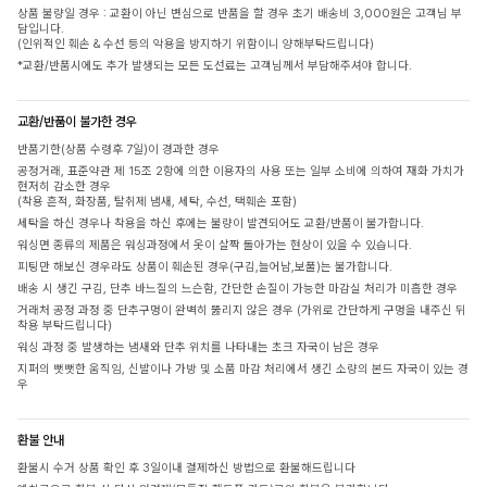
상품 불량일 경우 : 교환이 아닌 변심으로 반품을 할 경우 초기 배송비 3,000원은 고객님 부
담입니다.
(인위적인 훼손 & 수선 등의 악용을 방지하기 위함이니 양해부탁드립니다)
*교환/반품시에도 추가 발생되는 모든 도선료는 고객님께서 부담해주셔야 합니다.
교환/반품이 불가한 경우
반품기한(상품 수령후 7일)이 경과한 경우
공정거래, 표준약관 제 15조 2항에 의한 이용자의 사용 또는 일부 소비에 의하여 재화 가치가
현저히 감소한 경우
(착용 흔적, 화장품, 탈취제 냄새, 세탁, 수선, 택훼손 포함)
세탁을 하신 경우나 착용을 하신 후에는 불량이 발견되어도 교환/반품이 불가합니다.
워싱면 종류의 제품은 워싱과정에서 옷이 살짝 돌아가는 현상이 있을 수 있습니다.
피팅만 해보신 경우라도 상품이 훼손된 경우(구김,늘어남,보풀)는 불가합니다.
배송 시 생긴 구김, 단추 바느질의 느슨함, 간단한 손질이 가능한 마감실 처리가 미흡한 경우
거래처 공정 과정 중 단추구멍이 완벽히 뚫리지 않은 경우 (가위로 간단하게 구멍을 내주신 뒤
착용 부탁드립니다)
워싱 과정 중 발생하는 냄새와 단추 위치를 나타내는 초크 자국이 남은 경우
지퍼의 뻣뻣한 움직임, 신발이나 가방 및 소품 마감 처리에서 생긴 소량의 본드 자국이 있는 경
우
환불 안내
환불시 수거 상품 확인 후 3일이내 결제하신 방법으로 환불해드립니다