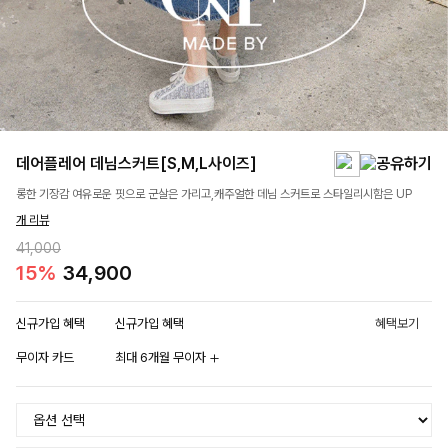
데어플레어 데님스커트[S,M,L사이즈]
롱한 기장감 여유로운 핏으로 군살은 가리고,캐주얼한 데님 스커트로 스타일리시함은 UP
개 리뷰
41,000
15%
34,900
신규가입 혜택
신규가입 혜택
혜택보기
무이자 카드
최대 6개월 무이자