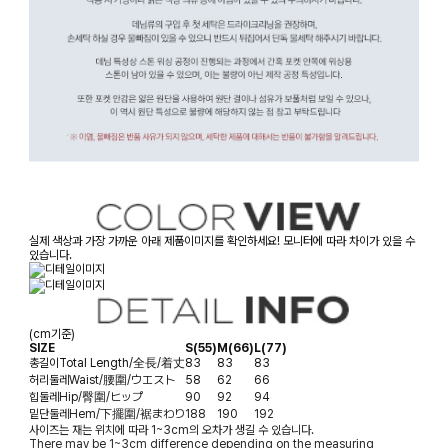
실제 색상과 가장 가까운 아래 제품이미지를 확인하세요! 모니터에 따라 차이가 있을 수
있습니다.
(cm기준)
SIZE
S(55)
M(66)
L(77)
총길이
Total Length/全長/着丈
83
83
83
허리둘레
Waist/腰圍/ウエスト
58
62
66
힙둘레
Hip/臀圍/ヒップ
90
92
94
밑단둘레
Hem/下擺圍/裾まわり
188
190
192
사이즈는 재는 위치에 따라 1~3cm의 오차가 생길 수 있습니다.
There may be 1~3cm difference depending on the measuring