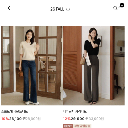
0
26 FALL
ⓘ
소프트해 라운드니트
더리골지 카라니트
10%
26,100
원
12%
29,900
원
28,900원
33,900원