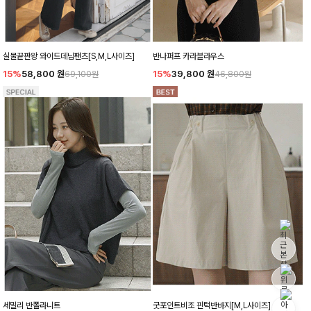
실물끝판왕 와이드데님팬츠[S,M,L사이즈]
반나퍼프 카라블라우스
15%
58,800
원
15%
39,800
원
69,100원
46,800원
세밀리 반폴라니트
굿포인트비조 핀턱반바지[M,L사이즈]