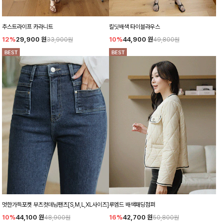
추스트라이프 카라니트
킬딧배색 타이블라우스
12%
29,900
원
10%
44,900
원
33,900원
49,800원
멋한가득포켓 부츠컷데님팬츠[S,M,L,XL사이즈]
루엠드 배색패딩점퍼
10%
44,100
원
16%
42,700
원
48,900원
50,800원