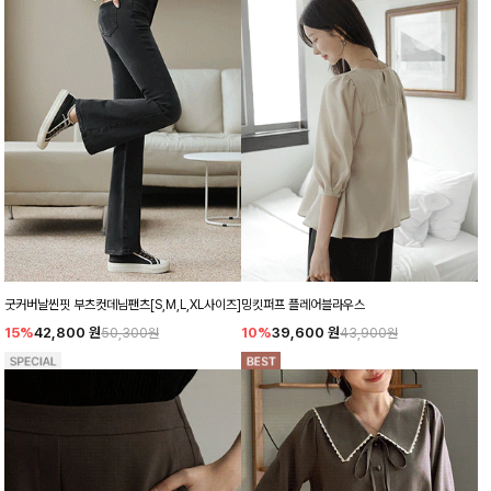
굿커버날씬핏 부츠컷데님팬츠[S,M,L,XL사이즈]
밍킷퍼프 플레어블라우스
15%
42,800
원
10%
39,600
원
50,300원
43,900원