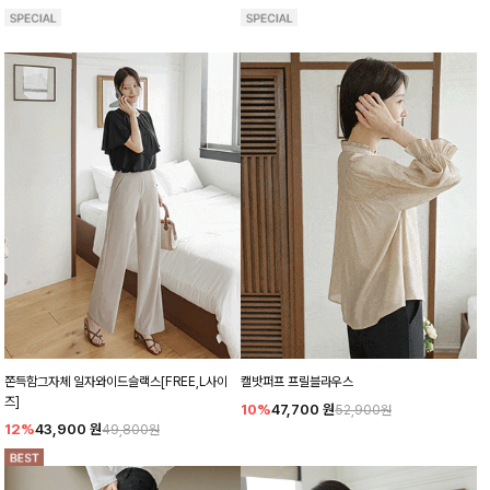
쫀득함그자체 일자와이드슬랙스[FREE,L사이
캘밧퍼프 프릴블라우스
즈]
10%
47,700
원
52,900원
12%
43,900
원
49,800원