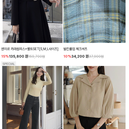
센미르 카라원피스+벨트SET[S,M,L사이즈]
발킨롤업 체크셔츠
15%
135,800
원
10%
34,200
원
159,700원
37,900원