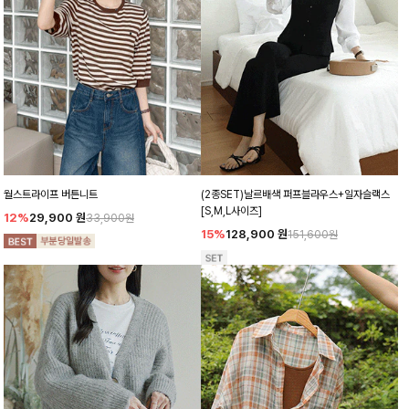
월스트라이프 버튼니트
(2종SET)날르배색 퍼프블라우스+일자슬랙스
[S,M,L사이즈]
12%
29,900
원
33,900원
15%
128,900
원
151,600원