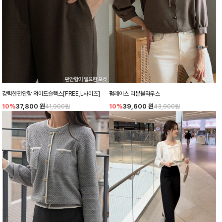
강력한편안함 와이드슬랙스[FREE,L사이즈]
펌레이스 리본블라우스
10%
37,800
원
10%
39,600
원
41,900원
43,900원