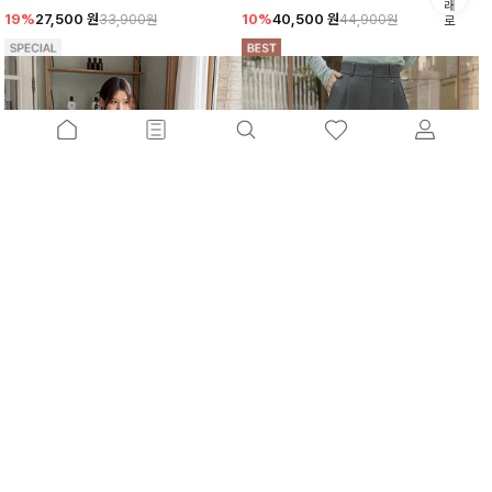
19%
27,500
원
10%
40,500
원
33,900원
44,900원
멋진비조핀턱 와이드슬랙스[S,M,L사이즈]
푼스트라이프 카라니트
15%
46,700
원
10%
26,100
원
54,900원
28,900원