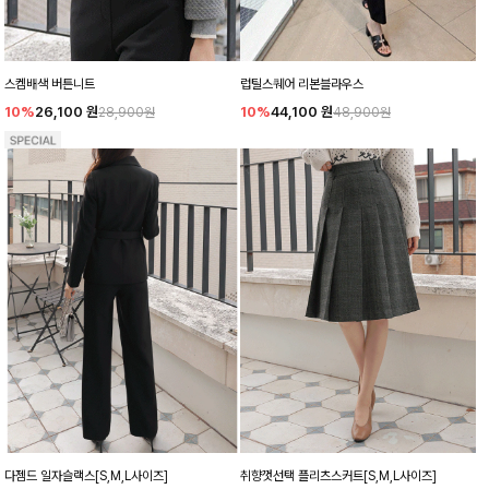
스켐배색 버튼니트
럽틸스퀘어 리본블라우스
10%
26,100
원
10%
44,100
원
28,900원
48,900원
다젬드 일자슬랙스[S,M,L사이즈]
취향껏선택 플리츠스커트[S,M,L사이즈]