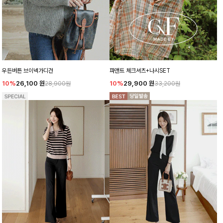
우든버튼 브이넥가디건
파앤트 체크셔츠+나시SET
10%
26,100
원
10%
29,900
원
28,900원
33,200원