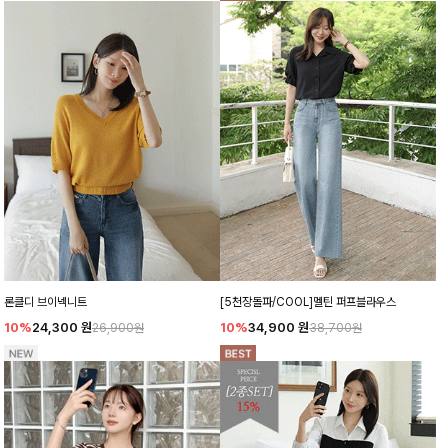
론클디 브이넥니트
[5천장돌파/COOL]멜틴 퍼프블라우스
10%
24,300
원
10%
34,900
원
26,900원
38,700원