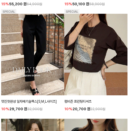
15%
55,200
원
15%
50,100
원
64,900원
58,900원
멋진핏완성 일자배기슬랙스[S,M,L사이즈]
럼비즌 프린팅티셔츠
10%
29,700
원
10%
20,700
원
32,900원
22,900원