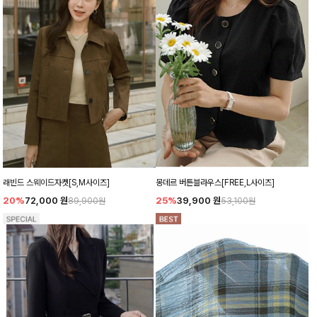
래빈드 스웨이드자켓[S,M사이즈]
몽데르 버튼블라우스[FREE,L사이즈]
20%
72,000
원
25%
39,900
원
89,900원
53,100원