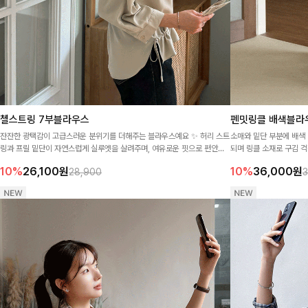
첼스트링 7부블라우스
펜밋링클 배색블라
잔잔한 광택감이 고급스러운 분위기를 더해주는 블라우스예요 ✨ 허리 스트
소매와 밑단 부분에 배색
링과 프릴 밑단이 자연스럽게 실루엣을 살려주며, 여유로운 핏으로 편안하
되며 링클 소재로 구김 걱
면서도 여성스러운 무드를 완성해준답니다 🤍
10%
26,100
원
10%
36,000
원
28,900
3