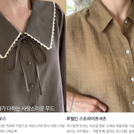
우스
루텔딘 스트라이프셔츠
커다란 카라와 리본으로 여성스러우면서 사랑스러운
부드럽게 흐르는 리오셀 함유 소재로 후들후들 기분
라우스에요🤎
보이는 셔츠예요✨ 가볍게 툭 걸쳐도 멋스러운 실