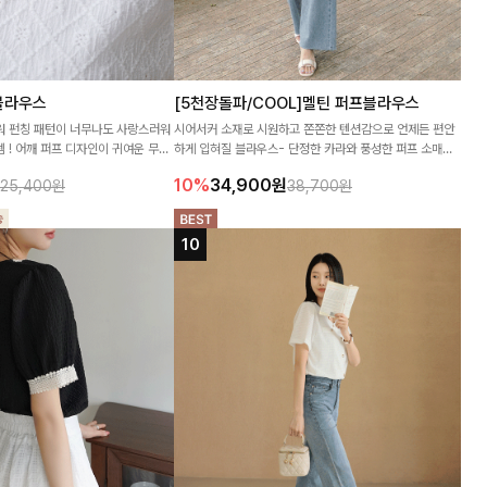
블라우스
[5천장돌파/COOL]멜틴 퍼프블라우스
라워 펀칭 패턴이 너무나도 사랑스러워
시어서커 소재로 시원하고 쫀쫀한 텐션감으로 언제든 편안
 ! 어깨 퍼프 디자인이 귀여운 무드
하게 입혀질 블라우스- 단정한 카라와 풍성한 퍼프 소매로
 ~
여성스러움을 더했어요 :)
10%
34,900
원
25,400원
38,700원