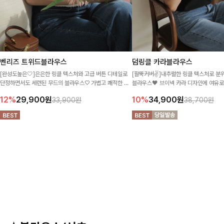
벤리즈 트위드블라우스
덤링클 카라블라우스
[완성도높은🤍]은은한 링클 텍스처와 고급 버튼 디테일로
[팔뚝커버✌]내추럴한 링클 텍스처로 분
단정하면서도 세련된 무드의 블라우스♡ 가볍고 쾌적한 착
블라우스🖤 브이넥 카라 디자인에 여유
용감에 포켓 포인트까지 더해 데일리로 활용도 높은 아이템
여리하면서도 시원한 무드로 즐기기 좋아
12%
29,900
원
10%
34,900
원
33,900원
38,700원
이랍니다-!