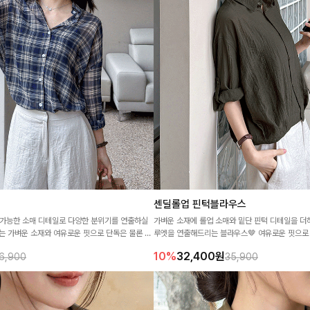
센딜롤업 핀턱블라우스
 가능한 소매 디테일로 다양한 분위기를 연출하실
가벼운 소재에 롤업 소매와 밑단 핀턱 디테일을 더
르는 가벼운 소재와 여유로운 핏으로 단독은 물론 아
루엣을 연출해드리는 블라우스🤎 여유로운 핏으로 
러운 데일리 셔츠입니다
일리부터 출근룩까지 깔끔하게 즐기기 좋은 아이
10%
32,400
원
6,900
35,900