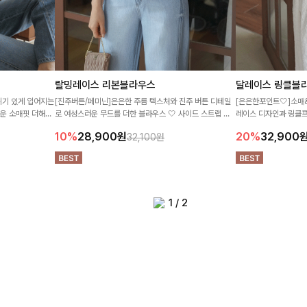
랄밍레이스 리본블라우스
달레이스 링클블
위기 있게 입어지는
[진주버튼/페미닌]은은한 주름 텍스처와 진주 버튼 디테일
[은은한포인트🤍]소매
로운 소매핏 더해져
로 여성스러운 무드를 더한 블라우스 🤍 사이드 스트랩 포
레이스 디자인과 링클프
요-
인트로 슬림한 실루엣까지 예쁘게 연출해주는 아이템
운 블라우스♡ 스퀘어
10%
28,900
원
20%
32,900
32,100원
다:)
1
/
2