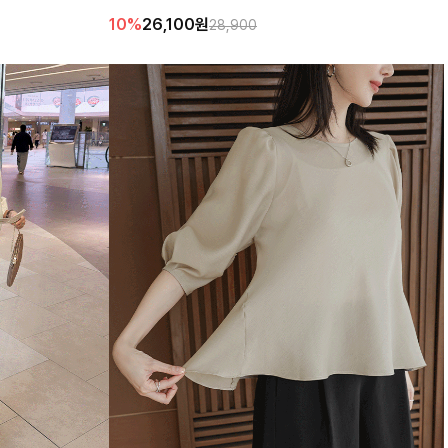
요🤎 베이직한 무드로
아요:)
10%
26,100
원
28,900