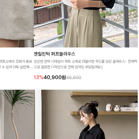
젠릴핀턱 퍼프블라우스
 퍼프소매의 조화가 돋보
은은한 핀턱 디테일이 퍼프 소매로 러블리한 무드를 담은 블라우스- 전체적
 수 있어 더욱 날씬해 보
으로 깔끔한 디자인으로 언제 입어도 부담없어요:)
있는 스타일이 완성됩니다
13%
40,900
원
46,900