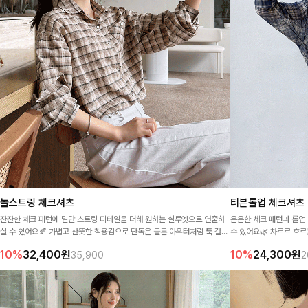
놀스트링 체크셔츠
티븐롤업 체크셔츠
잔잔한 체크 패턴에 밑단 스트링 디테일을 더해 원하는 실루엣으로 연출하
은은한 체크 패턴과 롤업
실 수 있어요🍂 가볍고 산뜻한 착용감으로 단독은 물론 아우터처럼 툭 걸쳐
수 있어요🌿 차르르 흐
도 멋스러운 데일리 셔츠입니다
우터처럼 툭 걸쳐도 멋스
10%
32,400
원
10%
24,300
원
35,900
2