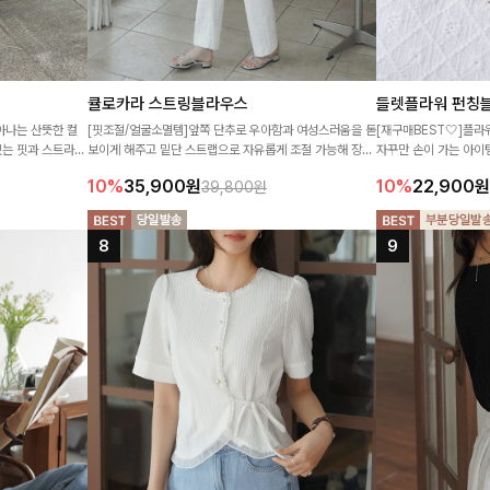
큘로카라 스트링블라우스
들렛플라워 펀칭
아나는 산뜻한 컬
[핏조절/얼굴소멸템]앞쪽 단추로 우아함과 여성스러움을 돋
[재구매BEST🤍]플
 있는 핏과 스트라이
보이게 해주고 밑단 스트랩으로 자유롭게 조절 가능해 장점
자꾸만 손이 가는 아이템
코디에 부담 없이
만 가득 담았습니다~
를 주는 블라우스입니다
10%
35,900
원
10%
22,900
원
39,800원