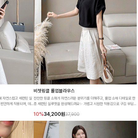
비쳇링클 롤업블라우스
해 자연스럽고 세련된 실
잔잔한 링클 소재가 자연스러운 분위기를 더해주고, 롤업 소매 디테일로 한
편안하게 착용되며, 데
층 세련된 실루엣을 완성해드려요✨ 가볍고 시원한 착용감으로 구김 부담은
템이에요
덜고, 한여름에도 부담없이 즐기기 좋답니다!
10%
34,200
원
37,900