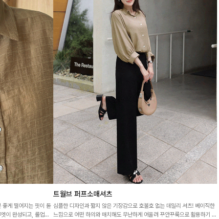
트월브 퍼프소매셔츠
 좋게 떨어지는 핏이 돋
심플한 디자인과 짧지 않은 기장감으로 호불호 없는 데일리 셔츠! 베이직한
루엣이 완성되고, 롤업해
느낌으로 어떤 하의와 매치해도 무난하게 어울려 꾸안꾸룩으로 활용하기 좋