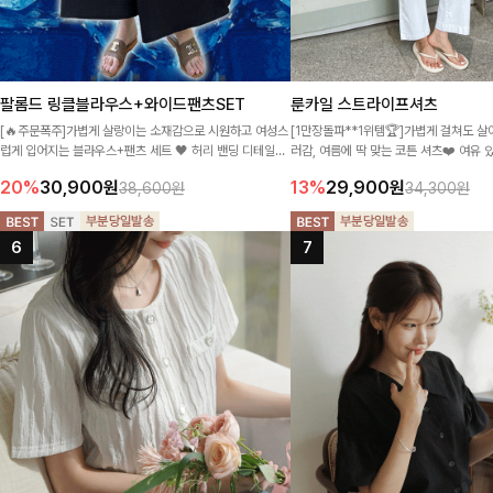
팔롬드 링클블라우스+와이드팬츠SET
룬카일 스트라이프셔츠
[🔥주문폭주]가볍게 살랑이는 소재감으로 시원하고 여성스
[1만장돌파**1위템🏆]가볍게 걸쳐도 살
럽게 입어지는 블라우스+팬츠 세트 🖤 허리 밴딩 디테일로
러감, 여름에 딱 맞는 코튼 셔츠❤️ 여유
편안하면서도 자연스럽게 라인 잡아주어 꾸안꾸 무드로 멋
프 패턴, 자연스러운 실루엣으로 데일리 
20%
30,900
원
13%
29,900
원
38,600원
34,300원
스럽게 완성!
매치된답니다:)