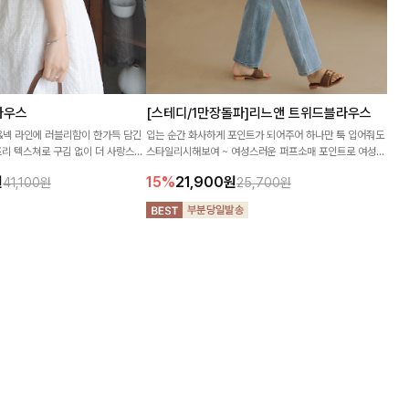
라우스
[스테디/1만장돌파]리느앤 트위드블라우스
&넥 라인에 러블리함이 한가득 담긴
입는 순간 화사하게 포인트가 되어주어 하나만 툭 입어줘도
리 텍스쳐로 구김 없이 더 사랑스러
스타일리시해보여 ~ 여성스러운 퍼프소매 포인트로 여성스
넥이 여리여리한 느낌을 더해준답니
러움을 증가시켜준 #트위드_블라우스
원
15%
21,900
원
41,100원
25,700원