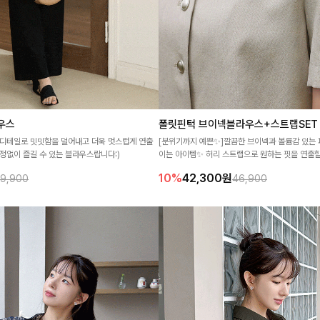
우스
폴릿핀턱 브이넥블라우스+스트랩SET
 디테일로 밋밋함을 덜어내고 더욱 멋스럽게 연출
[분위기까지 예쁜✨]깔끔한 브이넥과 볼륨감 있는
정없이 즐길 수 있는 블라우스랍니다:)
이는 아이템✨ 허리 스트랩으로 원하는 핏을 연출할
이며, 데님부터 슬랙스까지 매치만으로도 분위기 
10%
42,300
원
9,900
46,900
🌸