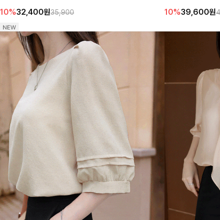
럽고, 가볍게 툭 걸쳐도 분위기 있는 데일리룩을 완성해 드려요 🤎
10%
32,400
원
10%
39,600
원
35,900
4