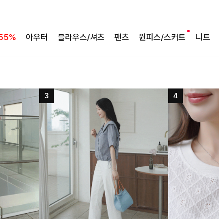
55%
아우터
블라우스/셔츠
팬츠
원피스/스커트
니트