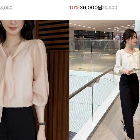
서 입으면 한층 더 스타일리시한 분위기를 연출해줘
10%
36,000
원
3,900
39,900
데일리로 자주 손이 갈 아이템이랍니다!