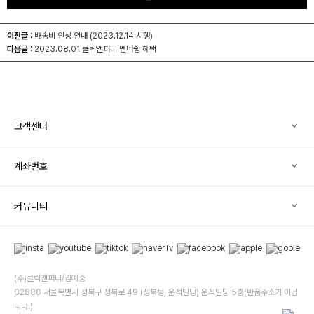
이전글 :
배송비 인상 안내 (2023.12.14 시행)
다음글 :
2023.08.01 클릭앤퍼니 멤버쉽 혜택
고객센터
계좌번호
커뮤니티
(주)클릭앤퍼니/김예중
02880 서울특별시 성북구 성북로 49 (성북동, 운석빌딩) 운석빌딩 5층(반품주소가 아닙
니다.)