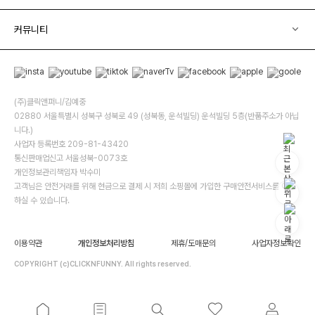
커뮤니티
(주)클릭앤퍼니/김예중
02880 서울특별시 성북구 성북로 49 (성북동, 운석빌딩) 운석빌딩 5층(반품주소가 아닙
니다.)
사업자 등록번호 209-81-43420
통신판매업신고 서울성북-0073호
개인정보관리책임자 박수미
고객님은 안전거래를 위해 현금으로 결제 시 저희 소핑몰에 가입한 구매안전서비스를 이용
하실 수 있습니다.
이용약관
개인정보처리방침
제휴/도매문의
사업자정보확인
COPYRIGHT (c)CLICKNFUNNY. All rights reserved.