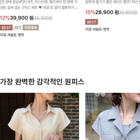
[한 번에 완성💕]티셔츠, 뷔스티에, 팬츠까지 한 번에 구
원하게 즐기기 좋은 와이드 팬츠! 허리
성된 실속 있는 3피스 세트 🖤 따로 또 같이 활용하기 좋
테일로 편안한 착용감을 더했으며, 여
15%
28,900
원
33,900원
아 코디 걱정 없이 데일리하게 즐기기 좋아요 ✨
이드핏이 군살을 자연스럽게 커버해준답
12%
39,900
원
45,300원
리뷰 카운트 영역
리뷰 카운트 영역
가장 완벽한 감각적인 원피스