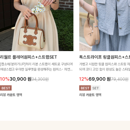
리월르 플레어원피스+스트랩SET
특스트라이프 링클원피스+스
[캡소매/분위기UP]허리 리본 스트랩이 세트로 구성되어
가볍고 시원한 링클 원피스와 스트링 
여성스럽고 우아한 실루엣을 완성해주는 원피스- 자연스
되어 코디 고민 없이 완성도 높은 스
럽게 퍼지는 플레어 라인과 깔끔한 핏이 어우러져 단정하
아이템 🤍 따로 또 같이 활용하기 좋아
10%
30,900
원
12%
69,900
원
34,300원
79,400원
면서도 여리한 무드로 입어져✨
링 디테일로 다양한 핏을 연출할 수 있
행룩까지 멋스럽게 즐기기 좋아요 ✨
리뷰 카운트 영역
리뷰 카운트 영역