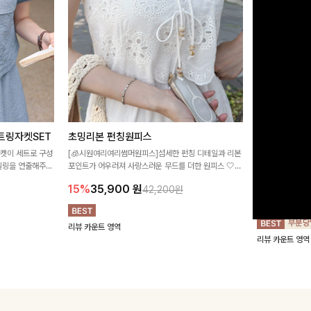
트링자켓SET
초밍리본 펀칭원피스
[주문폭주/
스
자켓이 세트로 구성
[🧊시원여리여리썸머원피스]섬세한 펀칭 디테일과 리본
타일링을 연출해주는
포인트가 어우러져 사랑스러운 무드를 더한 원피스 🤍
구김이 적은 링클
 실용적이며, 스트
여리하게 퍼지는 실루엣으로 로맨틱하고 여성스럽게 연
하며 일자로 떨어
15%
35,900
원
42,200원
어 데일리부터 여
출돼요 ✨
해주는 원피스에
18%
27,9
리뷰 카운트 영역
리뷰 카운트 영역