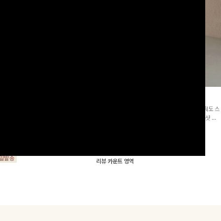
군살삭제]젤링클프리 카라원피
조단스트링 체크원피스
[고객요청재입고/2천장돌파💚]하나만 툭 착용해줘도 스
프리 원단으로 항상 깔끔하게 착용 가능
타일리시해 보이는 휘뚜루 마뚜루 아이템 ~ ! 인생샷 건
지는 넉넉한 핏으로 군살을 완벽히 커버
질 수 있는 세련된 무드의 체크 패턴이 들어간 원피스 : )
15%
29,900
원
35,100원
요🖤
00
원
34,000원
리뷰 카운트 영역