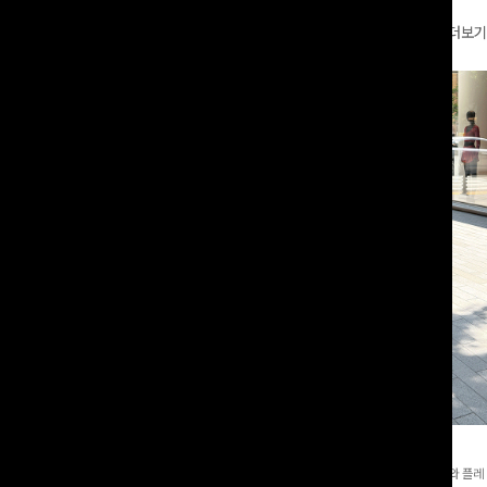
더보기
와이드팬츠[FREE,L사이즈]
테킷미 레터링티셔츠+반바지SET
8부기장]사이드 버튼 디테일이 은은한
[데일리부터 여행룩까지]감각적인 레터링 티셔츠와 플레