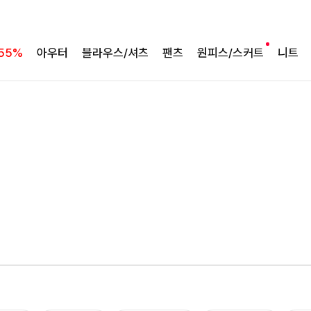
군살 가려주는 롱 실루엣
필첸체크 스트링블라우스+플레어스커트SET
55%
아우터
블라우스/셔츠
팬츠
원피스/스커트
니트