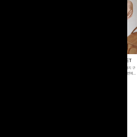
이스블라우스
필딩버튼 카라블라우스+와이드팬츠SET
]깔끔한 소매 퍼프와 레이스 자수로 사
[SET PICK]버튼 카라 블라우스와 팬츠, 스트랩까지 구
 담았으며 은은한 체크 패턴이 더해져
성된 활용도 높은 3종 세트 🤍 코디 걱정 없이 한 번에
스러움 가득 느껴지는 블라우스에요🤍
완성도 있는 스타일링을 연출할 수 있어 데일리하게 즐기
00
원
10%
49,900
원
33,200원
55,400원
기 좋아요 ✨
리뷰 카운트 영역