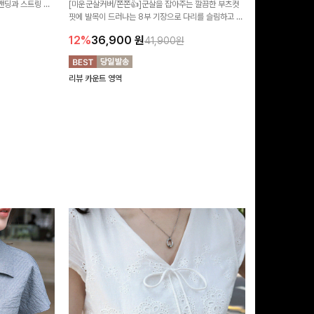
 밴딩과 스트링 디
[미운군살커버/쫀쫀👍]군살을 잡아주는 깔끔한 부츠컷
포인트가 되어주는
유롭게 떨어지는 와
핏에 발목이 드러나는 8부 기장으로 다리를 슬림하고 길
는 실루엣과 가
14%
42,9
니다:)
어보이게 만들어주며 생지 소재로 멋을 더한 데님팬츠에
편안하게 즐기기 
12%
36,900
원
41,900원
요~!
리뷰 카운트 영역
리뷰 카운트 영역