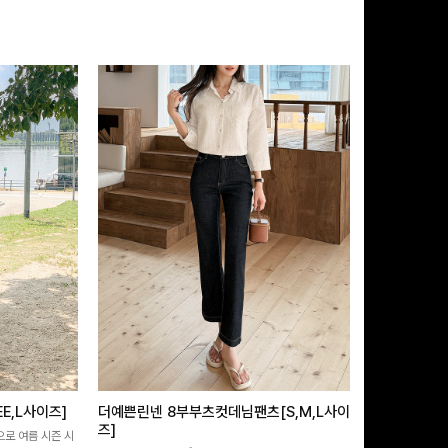
E,L사이즈]
더예쁜린넨 8부부츠컷데님팬츠[S,M,L사이
쿨링버튼 8부
즈]
으로 여름 시즌 시
[바스락소재💙/