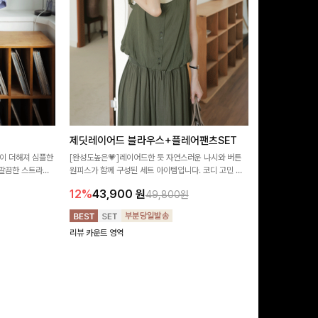
제딧레이어드 블라우스+플레어팬츠SET
뮬론퍼프 레
이 더해져 심플한
[완성도높은💗]레이어드한 듯 자연스러운 나시와 버튼
[데이트룩추천🩷
깔끔한 스트라이
원피스가 함께 구성된 세트 아이템입니다. 코디 고민 없
랑스러운 분위기를
 좋은 블라우스예요
이 한 벌만으로도 내추럴하면서 여성스러운 썸머룩 완성!
밋밋함 없이 여성
12%
43,900
원
10%
29,9
49,800원
리뷰 카운트 영역
리뷰 카운트 영역