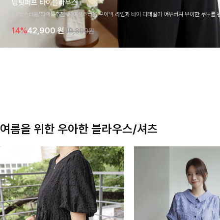
밍팃퍼프 타이블라우스
[고급스러움/하객룩추천💎]여성스러운 브이넥 라인과 타이 디테일이 어우러져 우아한 무드를 
라우스 🤍 여유로운 7부 소매로 편안하게 착용되며 데일리룩부터 출근룩, 하객룩까지 세련된
14%
42,900
원
49,800원
기 좋은 아이템이에요
여름을 위한 우아한 블라우스/셔츠