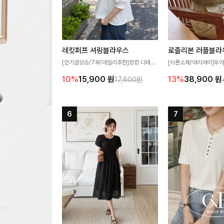
레킷퍼프 셔링블라우스
로즐리본 러플블라
[인기급상승/7부/데일리추천]캉캉 디테일
[쉬폰소재/여리여리]우아
이 더해져 사랑스럽고 풍성한 실루엣을 완
연스럽게 흐르는 러플 
10%
15,900
원
13%
38,900
원
17,600원
성해주는 블라우스 🤍 가볍게 퍼지는 핏으
분위기를 더해주는 블라우
로 체형을 자연스럽게 커버해주며 여성스럽
한 소재감과 여유롭게 
게 즐기기 좋아요 ✨
얼굴까지 화사해 보이며
좋아요