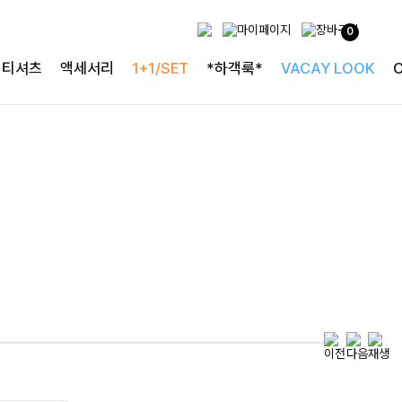
하객룩의 정석
0
로즐리본 러플블라우스
티셔츠
액세서리
1+1/SET
*하객룩*
VACAY LOOK