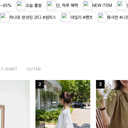
~45%
오늘 출발
단, 하루 혜택
NEW ITEM
하나로 완성된 코디 #원피스
데일리 #팬츠
화사한 #니
T-SHIRT
OUTER