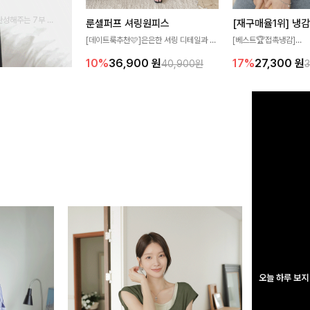
완성해주는 7부 블
룬셀퍼프 셔링원피스
 스타일링을 연출하
[데이트룩추천🩷]은은한 셔링 디테일과 퍼
[베스트🏆접촉냉감]
프 소매가 어우러져 사랑스러운 무드를 완
여름에도 무더위 걱정할 
10%
36,900
원
17%
27,300
원
40,900원
성해주는 원피스🤍 허리 스모크 밴딩이 슬
고 가벼운 소재감으로 
림한 실루엣을 연출해주며, 자연스럽게 퍼
즐기실 수 있는 니트랍니
지는 플레어 라인으로 여성스럽고 편안하게
즐기기 좋아요
오늘 하루 보지