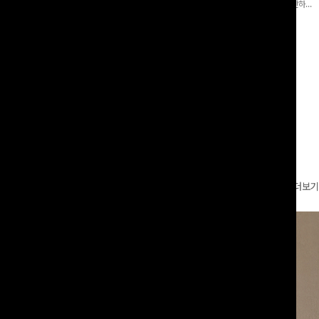
 와이드 팬츠입니다. 여유롭게 떨어지
어 핏 반바지가 함께 구성된 세트 아이템으로, 편안하면
볍게 바스락거리는 소재감으로 시원하고
서도 캐주얼한 꾸안꾸룩을 완성해드립니다 ✨🩵
00
원
18%
29,900
원
49,800원
36,400원
좋은 아이템-
리뷰 카운트 영역
더보기