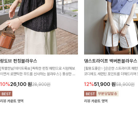
랑도브 펀칭블라우스
댕스트라이프 백버튼블라우스
[특별한날/데이트룩🎀]독특한 펀칭 패턴으로 시원해보
[활용도좋은✨]은은한 스트라이프 패턴
이면서 로맨틱한 무드를 선사하는 블라우스:) 풍성한 퍼
코디에도 세련된 포인트를 더해드리며 
프 소매와 밑단 셔링으로 스타일을 더했어요
프 디테일로 유행 없이 오래 함께하기
10%
26,100
원
12%
51,900
원
28,900원
58,900원
리뷰 카운트 영역
리뷰 카운트 영역