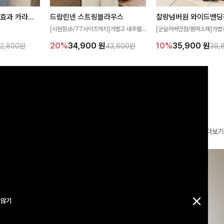
[재구매율1위] 냉감효과 카라니트
드람린넨 스트링블라우스
[군살커버만점/썸머소재]가볍
[시원함🧊/77사이즈까지]가볍고 내추럴
필요가 없어요!얇
원단과 여유로운 와이드 핏으로
한 텍스처가 돋보이는 블라우스로, 답답함
10%
35,900
원
20%
34,900
원
32,800원
39,
43,600원
여름에도 시원하게
편안하게 착용하실 수 있는 팬
없는 슬릿 카라 디자인이 얼굴선을 더욱 시
다
✨ 허리 전체 밴딩과 스트링 
원하게 연출해드립니다 🤍🌿
감 있는 착용감을 더해드려요!
더보기
 않기