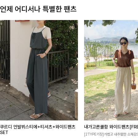
언제 어디서나 특별한 팬츠
쿠르디 언발뷔스티에+티셔츠+와이드팬츠
내가고른쿨함 와이드팬츠[FRE
SET
[2TYPE기장]가볍고 내추럴한 소재감