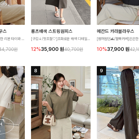
우스
롱츠배색 스트링원피스
메칸드 카라블라우스
한 리본 타이와 자
[구김↓/핏조절🤍]조화로운 배색 디테일로
[썸머원단🌊/팔뚝커버]은은한
디테일이 여성스러운
스타일을 더한 원피스! 스트링이 내장되어
와 여유로운 실루엣이 만나 
12%
35,900
원
10%
37,900
원
44,700원
40,700원
42,
스 🤎 하늘하늘
있어 여리여리한 라인을 만들어주고 넉넉한
세련된 무드를 연출해주는 블
떨어지는 실루엣으로
포켓으로 실용성까지 갖췄어요:)
리룩부터 출근룩까지 다양하게
 세련되게 즐기기
은 베이직한 디자인!