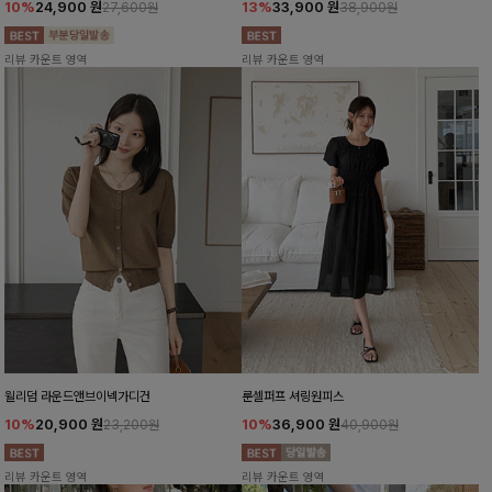
10%
24,900
원
13%
33,900
원
27,600원
38,900원
리뷰 카운트 영역
리뷰 카운트 영역
윌리덤 라운드앤브이넥가디건
룬셀퍼프 셔링원피스
10%
20,900
원
10%
36,900
원
23,200원
40,900원
리뷰 카운트 영역
리뷰 카운트 영역