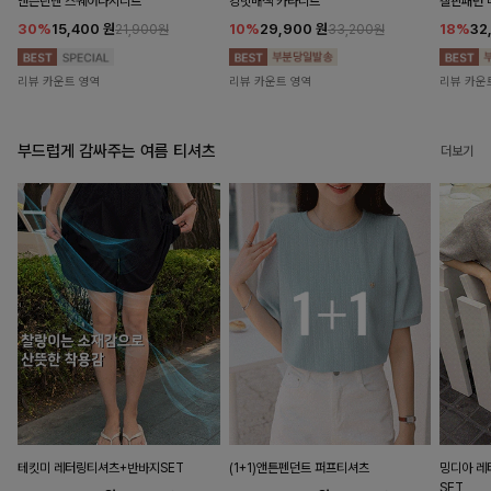
앤즌린넨 스퀘어나시니트
킹밋배색 카라니트
캘핀패턴 
30%
15,400
원
10%
29,900
원
18%
32
21,900원
33,200원
리뷰 카운트 영역
리뷰 카운트 영역
리뷰 카운
부드럽게 감싸주는 여름 티셔츠
더보기
테킷미 레터링티셔츠+반바지SET
(1+1)앤튼펜던트 퍼프티셔츠
밍디아 
SET