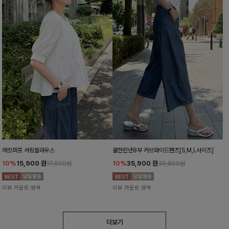
레킷퍼프 셔링블라우스
쿨한린넨8부 커브와이드팬츠[S,M,L사이즈]
10%
15,900
원
10%
35,900
원
17,600원
39,800원
리뷰 카운트 영역
리뷰 카운트 영역
더보기