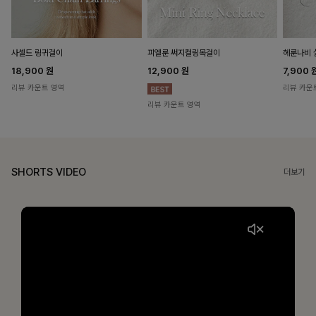
헤룬나비 
사셀드 링귀걸이
피엘룬 써지컬링목걸이
7,900
18,900
원
12,900
원
리뷰 카운
리뷰 카운트 영역
리뷰 카운트 영역
SHORTS VIDEO
더보기