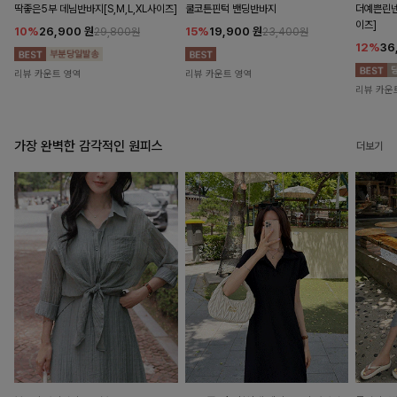
딱좋은5부 데님반바지[S,M,L,XL사이즈]
쿨코튼핀턱 밴딩반바지
더예쁜린넨
이즈]
10%
26,900
원
15%
19,900
원
29,800원
23,400원
12%
36
리뷰 카운트 영역
리뷰 카운트 영역
리뷰 카운
가장 완벽한 감각적인 원피스
더보기