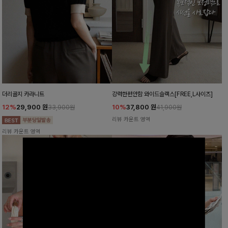
더리골지 카라니트
강력한편안함 와이드슬랙스[FREE,L사이즈]
12%
29,900
원
10%
37,800
원
33,900원
41,900원
리뷰 카운트 영역
리뷰 카운트 영역