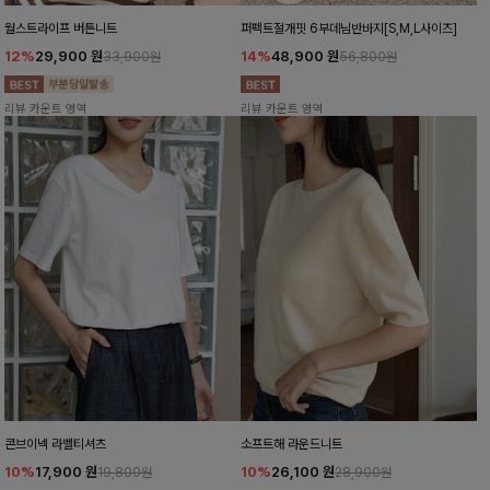
월스트라이프 버튼니트
퍼펙트절개핏 6부데님반바지[S,M,L사이즈]
12%
29,900
원
14%
48,900
원
33,900원
56,800원
리뷰 카운트 영역
리뷰 카운트 영역
콘브이넥 라벨티셔츠
소프트해 라운드니트
10%
17,900
원
10%
26,100
원
19,800원
28,900원