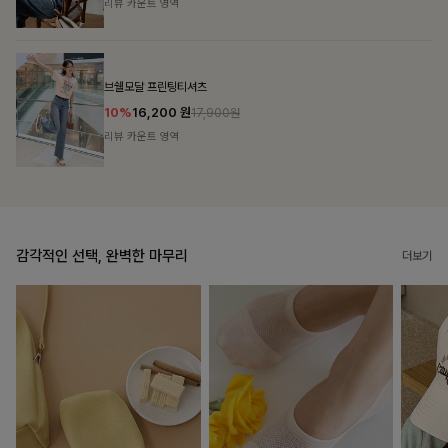
리뷰 카운트 영역
캣시어서커 버튼카라원피스+벨트SET
16%
79,900
원
95,100원
리뷰 카운트 영역
감각적인 선택, 완벽한 마무리
더보기