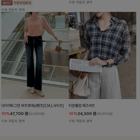
리뷰 카운트 영역
리뷰 카운트 영역
다이어트그만 부츠컷데님팬츠[S,M,L사이즈]
티븐롤업 체크셔츠
10%
47,700
원
10%
24,300
원
52,900원
26,900원
리뷰 카운트 영역
리뷰 카운트 영역