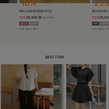
25%
10%
밴스트라이프 스트링원피스
[5천장돌파/C
25%
35,100
원
10%
34,90
46,800원
리뷰 카운트 영역
리뷰 카운트 영
BEST ITEM