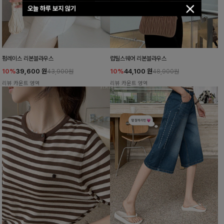
오늘 하루 보지 않기
펌레이스 리본블라우스
럽틸스퀘어 리본블라우스
10%
39,600
원
10%
44,100
원
43,900원
48,900원
리뷰 카운트 영역
리뷰 카운트 영역