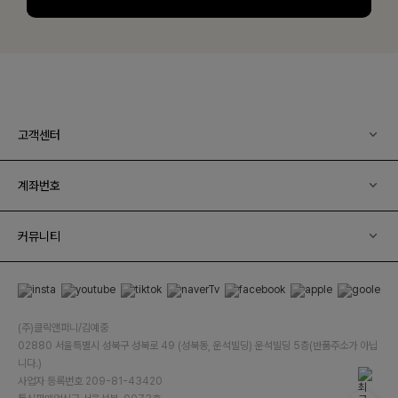
고객센터
계좌번호
커뮤니티
(주)클릭앤퍼니/김예중
02880 서울특별시 성북구 성북로 49 (성북동, 운석빌딩) 운석빌딩 5층(반품주소가 아닙
니다.)
사업자 등록번호 209-81-43420