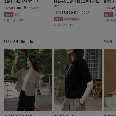
블룬티 나시원피스+셔츠SET
[주문폭주/군살삭제]젤링클프리 카라원
롬셔링배
피스
15%
31,900
원
15%
32
37,500원
18%
27,900
원
34,000원
리뷰 카운트 영역
리뷰 카운
리뷰 카운트 영역
다시 찾게되는 니트
더보기