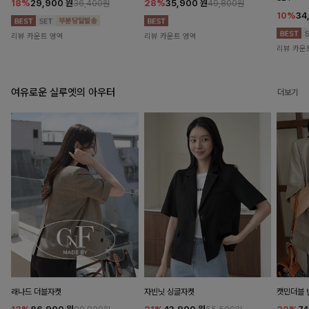
18%
29,900
원
28%
35,900
원
36,400원
49,800원
10%
34
리뷰 카운트 영역
리뷰 카운트 영역
리뷰 카운
여유로운 실루엣의 아우터
더보기
래나드 더블자켓
자빈닛 싱글자켓
캣민더블 