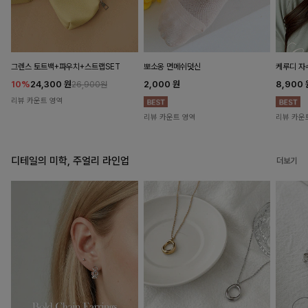
뽀소옹 면메쉬덧신
그렌스 토트백+파우치+스트랩SET
케루디 자
2,000
원
10%
24,300
원
8,900
26,900원
리뷰 카운트 영역
리뷰 카운트 영역
리뷰 카운
디테일의 미학, 주얼리 라인업
더보기