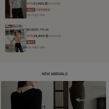
10%
31,900
원
35,400원
리뷰 카운트 영역
셀드펜던트 7부니트
10%
25,800
원
28,600원
리뷰 카운트 영역
NEW ARRIVALS