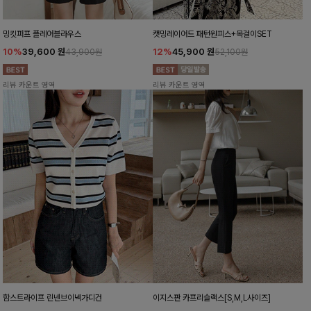
밍킷퍼프 플레어블라우스
캣밍레이어드 패턴원피스+목걸이SET
10%
39,600
원
12%
45,900
원
43,900원
52,100원
리뷰 카운트 영역
리뷰 카운트 영역
함스트라이프 린넨브이넥가디건
이지스판 카프리슬랙스[S,M,L사이즈]