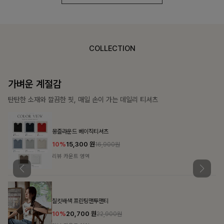
COLLECTION
가장 쉬운 코디
특별한 날부터 일상까지 함께하는 룩
쥬빌스트링 포켓원피스
17%
48,900
원
58,900원
리뷰 카운트 영역
블룬티 나시원피스+셔츠SET
15%
31,900
원
37,500원