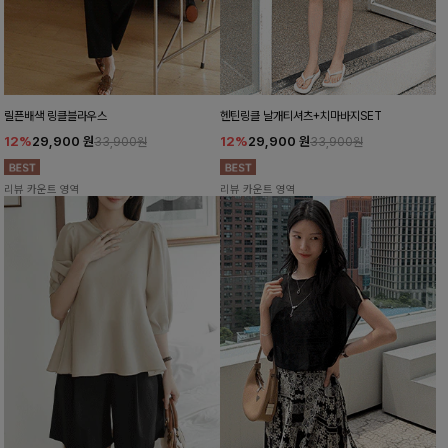
릴픈배색 링클블라우스
헨틴링클 날개티셔츠+치마바지SET
12%
29,900
원
12%
29,900
원
33,900원
33,900원
리뷰 카운트 영역
리뷰 카운트 영역