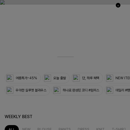
0
03
33
여름특가~45%
오늘 출발
단, 하루 혜택
NEW IT
우아한 실루엣 블라우스
하나로 완성된 코디 #원피스
데일리 #
WEEKLY BEST
NEW
BLOUSE
PANTS
DRESS
KNIT
T-SHIRT
ALL