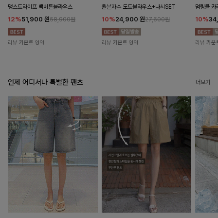
댕스트라이프 백버튼블라우스
율븐자수 도트블라우스+나시SET
덤링클 카
12%
51,900
원
10%
24,900
원
10%
34
58,900원
27,600원
리뷰 카운트 영역
리뷰 카운트 영역
리뷰 카운
언제 어디서나 특별한 팬츠
더보기