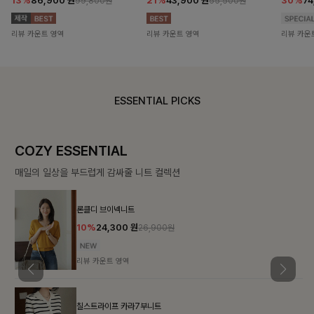
13%
86,900
원
21%
43,900
원
30%
7
99,800원
55,500원
리뷰 카운트 영역
리뷰 카운트 영역
리뷰 카운
ESSENTIAL PICKS
COZY ESSENTIAL
매일의 일상을 부드럽게 감싸줄 니트 컬렉션
론클디 브이넥니트
10%
24,300
원
26,900원
리뷰 카운트 영역
칠스트라이프 카라7부니트