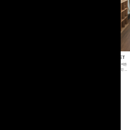
블라우스
제딧레이어드 블라우스+플레어팬츠SET
스퀘어넥]입체감 있는 링클 엠보 텍스
[완성도높은💗]레이어드한 듯 자연스러운 나시와 버튼
라우스- 여유로운 실루엣과 물결 짜임
원피스가 함께 구성된 세트 아이템입니다. 코디 고민 없
더해져 편안하면서도 여성스러운 무드를
이 한 벌만으로도 내추럴하면서 여성스러운 썸머룩 완성!
00
원
12%
43,900
원
34,800원
49,800원
리뷰 카운트 영역