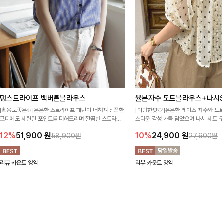
댕스트라이프 백버튼블라우스
율븐자수 도트블라우스+나시S
[활용도좋은✨]은은한 스트라이프 패턴이 더해져 심플한
[아방한핏🤍]은은한 레이스 자수와 도
코디에도 세련된 포인트를 더해드리며 깔끔한 스트라이
스러운 감성 가득 담았으며 나시 세트 
프 디테일로 유행 없이 오래 함께하기 좋은 블라우스예요
정없이 손쉽게 코디 가능한 블라우스에요
12%
51,900
원
10%
24,900
원
58,900원
27,600원
리뷰 카운트 영역
리뷰 카운트 영역