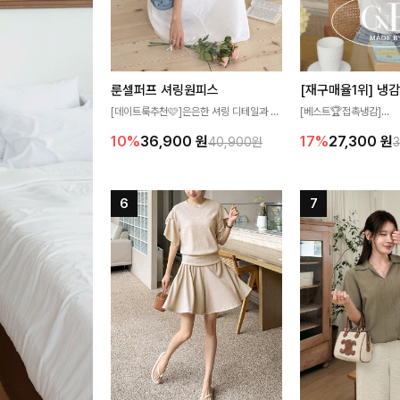
룬셀퍼프 셔링원피스
[데이트룩추천🩷]은은한 셔링 디테일과 퍼
[베스트🏆접촉냉감]
프 소매가 어우러져 사랑스러운 무드를 완
여름에도 무더위 걱정할 
10%
36,900
원
17%
27,300
원
40,900원
성해주는 원피스🤍 허리 스모크 밴딩이 슬
고 가벼운 소재감으로 
림한 실루엣을 연출해주며, 자연스럽게 퍼
즐기실 수 있는 니트랍니
지는 플레어 라인으로 여성스럽고 편안하게
즐기기 좋아요