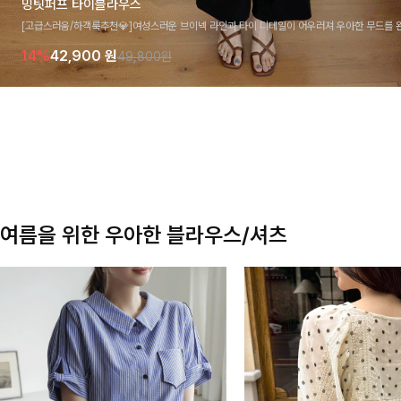
밍팃퍼프 타이블라우스
[고급스러움/하객룩추천💎]여성스러운 브이넥 라인과 타이 디테일이 어우러져 우아한 무드를 
라우스 🤍 여유로운 7부 소매로 편안하게 착용되며 데일리룩부터 출근룩, 하객룩까지 세련된
14%
42,900
원
49,800원
기 좋은 아이템이에요
여름을 위한 우아한 블라우스/셔츠