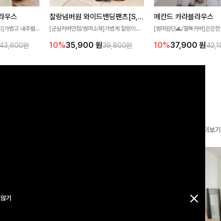
찰랑넘버원 와이드밴딩팬츠[S,M,L사이즈]
메칸드 카라블라우스
라우스
[군살커버만점/썸머소재]가볍게 찰랑이는
[썸머원단🌊/팔뚝커버]은은한
지]가볍고 내추럴
원단과 여유로운 와이드 핏으로 하루 종일
와 여유로운 실루엣이 만나 
라우스로, 답답함
10%
35,900
원
10%
37,900
원
39,800원
42,
43,600원
편안하게 착용하실 수 있는 팬츠입니다 🖤
세련된 무드를 연출해주는 블
 얼굴선을 더욱 시
✨ 허리 전체 밴딩과 스트링 디테일로 안정
리룩부터 출근룩까지 다양하게
🌿
감 있는 착용감을 더해드려요!
은 베이직한 디자인!
더보기
 않기