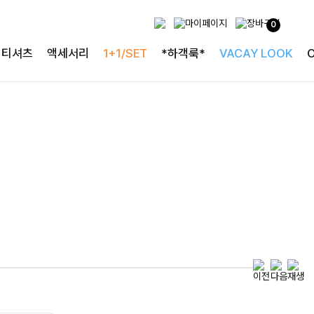
0
특별한 날을 빛내는
티셔츠
액세서리
1+1/SET
*하객룩*
VACAY LOOK
하객룩의 정석
로즐리본 러플블라우스