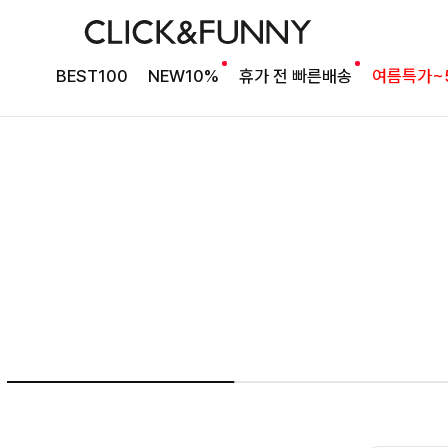
여름의 끝을 완성할
BEST100
NEW10%
휴가 전 빠른배송
여름특가~
감각적인 원피스
셀퍼프 셔링원피스