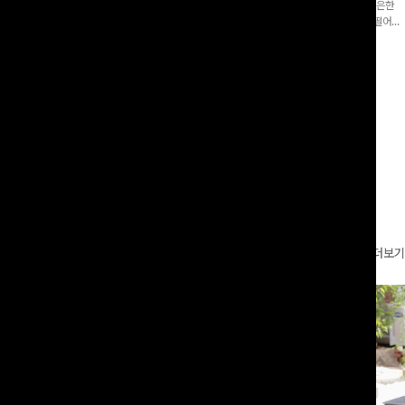
증👍]누구나 갖고 싶어할 슬랙스:)베이
[바스락소재💙/8부기장]사이드 버튼 디테일이 은은한
로 이쁜 핏 연출은 물론,쫀쫀한 스판끼
포인트가 되어주는 와이드 팬츠입니다. 여유롭게 떨어지
하게!
는 실루엣과 가볍게 바스락거리는 소재감으로 시원하고
00
원
14%
42,900
원
37,300원
49,800원
편안하게 즐기기 좋은 아이템-
리뷰 카운트 영역
더보기