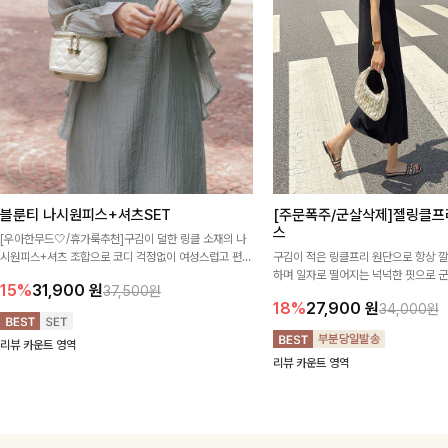
블룬티 나시원피스+셔츠SET
[주문폭주/군살삭제]젤링클프
스
[우아한무드🤍/휴가룩추천]구김이 덜한 링클 소재의 나
시원피스+셔츠 조합으로 코디 걱정없이 여성스럽고 편안
구김이 적은 링클프리 원단으로 항상 
하게 즐길 수 있는 아이템이에요:)
하며 일자로 떨어지는 넉넉한 핏으로 
15%
31,900
원
37,500원
해주는 원피스에요🖤
18%
27,900
원
34,000원
리뷰 카운트 영역
리뷰 카운트 영역