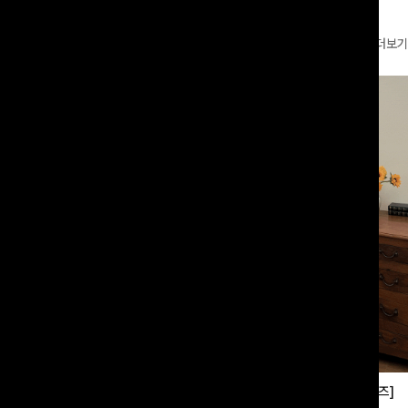
더보기
부츠컷슬랙스[S,M,L사이즈]
쿨링버튼 8부와이드팬츠[FREE,L사이즈]