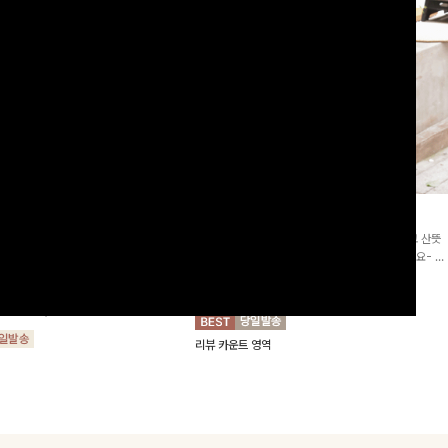
2차리오더]뮨스트링 플라워원피
딘젤퍼프 스트라이프원피스
[청순무드/체형커버]꾸안꾸 무드의 정석🤍 가볍고 산뜻
워 패턴과 랩 디자인으로 여성스러우면
한 착용감으로 여름 내내 손이 자주 가는 원피스예요- 은
를 더해주며 스트링이 내장되어있어 슬
은한 스트라이프 패턴과 여유로운 핏이 만나 편안함은 물
10%
64,900
원
72,100원
할 수 있어요🤍
론, 고급스러운 분위기까지 더해드립니다
00
원
36,800원
리뷰 카운트 영역