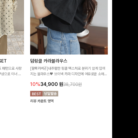
ET
덤링클 카라블라우스
비반드 링클
트 패턴으로 사랑
[팔뚝커버✌]내추럴한 링클 텍스처로 분위기 있게 입어
[구김걱정없는✨/
구성으로 이너 걱
지는 블라우스🖤 브이넥 카라 디자인에 여유로운 소매핏
처가 돋보이는 블
:)
더해져 여리하면서도 시원한 무드로 즐기기 좋아요-
소매 디테일이 
10%
34,900
원
17%
28,9
38,700원
연출해드려요!
리뷰 카운트 영역
리뷰 카운트 영역