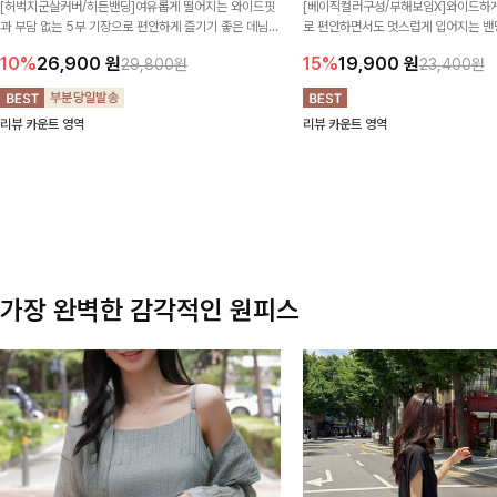
[허벅지군살커버/히든밴딩]여유롭게 떨어지는 와이드핏
[베이직컬러구성/부해보임X]와이드하게
과 부담 없는 5부 기장으로 편안하게 즐기기 좋은 데님
로 편안하면서도 멋스럽게 입어지는 밴딩
팬츠 ✨ 빈티지한 워싱감이 더해져 캐주얼하면서도 트렌
한 포켓 디테일 더해져 데일리룩부터 
10%
26,900
원
15%
19,900
원
29,800원
23,400원
디한 무드로 연출
높게 즐겨지는 아이템!
리뷰 카운트 영역
리뷰 카운트 영역
가장 완벽한 감각적인 원피스