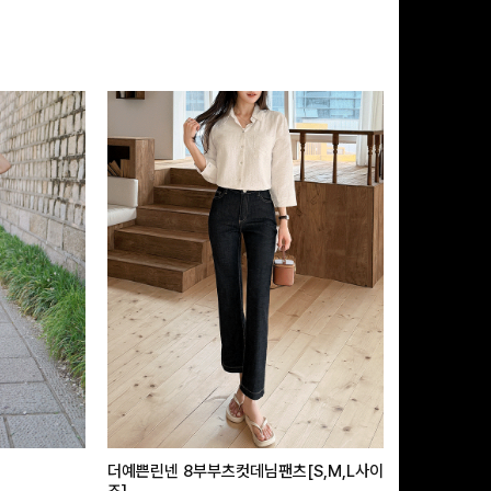
더예쁜린넨 8부부츠컷데님팬츠[S,M,L사이
급속쿨링효과 