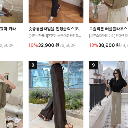
[재구매율1위] 냉감효과 카라니트
숏중롱골라입을 인생슬랙스[S,M,L,XL사이즈]
로즐리본 러플블라우스
[여름버전출시]쫀쫀한 스판으로 편안하게
[쉬폰소재/여리여리]우아한 리
필요가 없어요!얇
착용되어 누구나 입기 좋은 데일리 슬랙스!
연스럽게 흐르는 러플 디테일
10%
32,900
원
13%
38,900
원
32,800원
36,500원
44,
여름에도 시원하게
숏·기본·롱 기장과 와이드·부츠컷 핏까지 취
분위기를 더해주는 블라우스 
다
향에 맞게 선택할 수 있어 더욱 만족스러워
한 소재감과 여유롭게 떨어지
요
얼굴까지 화사해 보이며 세련
좋아요