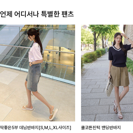
언제 어디서나 특별한 팬츠
딱좋은5부 데님반바지[S,M,L,XL사이즈]
쿨코튼핀턱 밴딩반바지