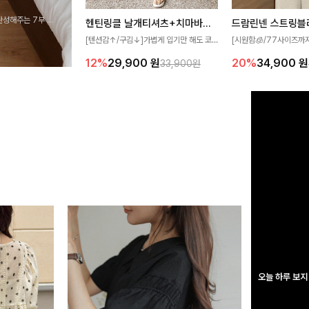
완성해주는 7부 블
헨틴링클 날개티셔츠+치마바지SET
드람린넨 스트링블
 스타일링을 연출하
[텐션감↑/구김↓]가볍게 입기만 해도 코
[시원함🧊/77사이즈까
디가 완성되는 세트 아이템으로, 자연스럽
한 텍스처가 돋보이는 블
12%
29,900
원
20%
34,900
원
33,900원
게 퍼지는 프릴 날개 소매가 우아한 포인트
없는 슬릿 카라 디자인이
를 더해드립니다💕 잔잔한 링클 텍스처 소
원하게 연출해드립니다 
재와 편안한 허리밴딩으로 하루 종일 산뜻
하고 쾌적하게 즐겨보세요!
오늘 하루 보지