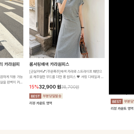
리 카라원피
롬셔링배색 카라원피스
[비율만점/
스
[군살커버💕/주문폭주]배색 카라와 스트라이프 패턴으
깔끔하게 착용 가능
로 캐주얼한 무드를 더한 롱 원피스 🖤 셔링 디테일과 쫀
고급스러운 플라
군살을 완벽히 커버
쫀한 스판 소재로 편안하면서도 여성스럽게 연출돼요
서 세련된 분위기
15%
32,900
원
38,700원
림하게 핏을 조절
12%
32,4
리뷰 카운트 영역
리뷰 카운트 영역