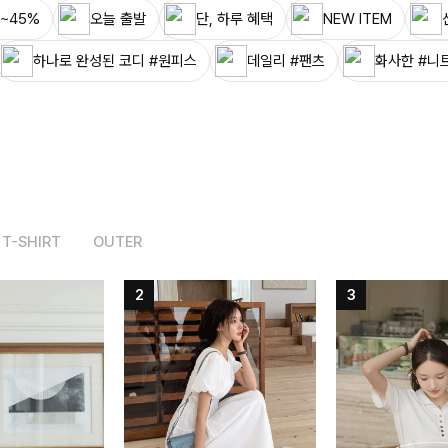
~45%
오늘 출발
단, 하루 혜택
NEW ITEM
하나로 완성된 코디 #원피스
데일리 #팬츠
화사한 #니
T-SHIRT
OUTER