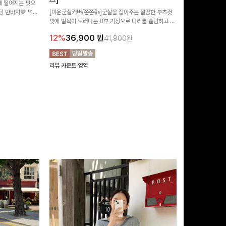
즈]
 떨어지는 핏으
[MADE/후기인
 반바지🤎 넉넉
[미운군살커버/쫀쫀👍]군살을 잡아주는 깔끔한 부츠컷
직하지만 부츠컷으
여행룩까지 활용도
핏에 발목이 드러나는 8부 기장으로 다리를 슬림하고 길
로 하루종일 편안
20%
29,9
어보이게 만들어주며 생지 소재로 멋을 더한 데님팬츠에
12%
36,900
원
41,900원
요~!
리뷰 카운트 영역
리뷰 카운트 영역