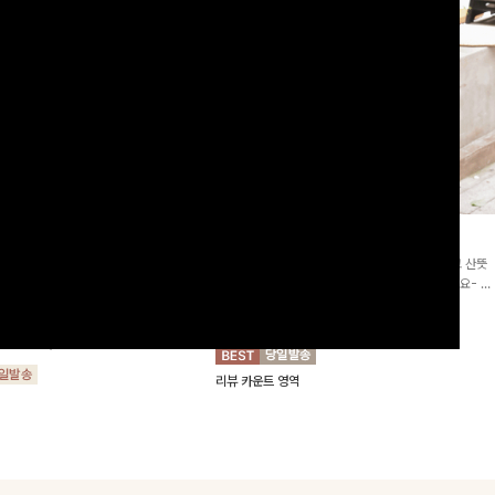
2차리오더]뮨스트링 플라워원피
딘젤퍼프 스트라이프원피스
[청순무드/체형커버]꾸안꾸 무드의 정석🤍 가볍고 산뜻
워 패턴과 랩 디자인으로 여성스러우면
한 착용감으로 여름 내내 손이 자주 가는 원피스예요- 은
를 더해주며 스트링이 내장되어있어 슬
은한 스트라이프 패턴과 여유로운 핏이 만나 편안함은 물
10%
64,900
원
72,100원
할 수 있어요🤍
론, 고급스러운 분위기까지 더해드립니다
00
원
36,800원
리뷰 카운트 영역