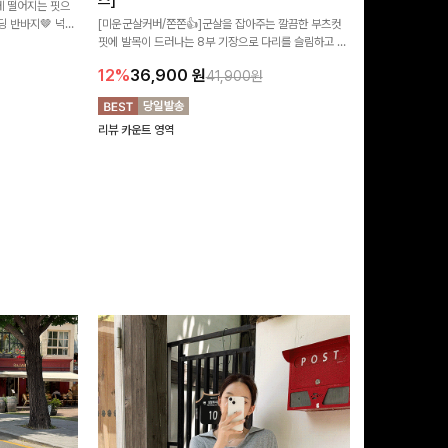
즈]
 떨어지는 핏으
[MADE/후기인
 반바지🤎 넉넉
[미운군살커버/쫀쫀👍]군살을 잡아주는 깔끔한 부츠컷
직하지만 부츠컷으
여행룩까지 활용도
핏에 발목이 드러나는 8부 기장으로 다리를 슬림하고 길
로 하루종일 편안
20%
29,9
어보이게 만들어주며 생지 소재로 멋을 더한 데님팬츠에
12%
36,900
원
41,900원
요~!
리뷰 카운트 영역
리뷰 카운트 영역