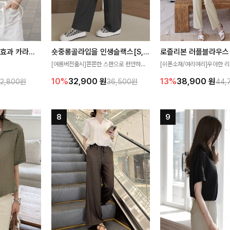
[재구매율1위] 냉감효과 카라니트
숏중롱골라입을 인생슬랙스[S,M,L,XL사이즈]
로즐리본 러플블라우스
[여름버전출시]쫀쫀한 스판으로 편안하게
[쉬폰소재/여리여리]우아한 리
필요가 없어요!얇
착용되어 누구나 입기 좋은 데일리 슬랙스!
연스럽게 흐르는 러플 디테일
10%
32,900
원
13%
38,900
원
32,800원
36,500원
44,
여름에도 시원하게
숏·기본·롱 기장과 와이드·부츠컷 핏까지 취
분위기를 더해주는 블라우스 
다
향에 맞게 선택할 수 있어 더욱 만족스러워
한 소재감과 여유롭게 떨어지
요
얼굴까지 화사해 보이며 세련
좋아요