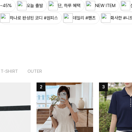
~45%
오늘 출발
단, 하루 혜택
NEW ITEM
하나로 완성된 코디 #원피스
데일리 #팬츠
화사한 #니
T-SHIRT
OUTER