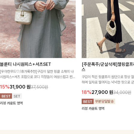
블룬티 나시원피스+셔츠SET
[주문폭주/군살삭제]젤링클프
스
[우아한무드🤍/휴가룩추천]구김이 덜한 링클 소재의 나
시원피스+셔츠 조합으로 코디 걱정없이 여성스럽고 편안
구김이 적은 링클프리 원단으로 항상 
하게 즐길 수 있는 아이템이에요:)
하며 일자로 떨어지는 넉넉한 핏으로 
15%
31,900
원
37,500원
해주는 원피스에요🖤
18%
27,900
원
34,000원
리뷰 카운트 영역
리뷰 카운트 영역