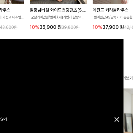
찰랑넘버원 와이드밴딩팬츠[S,M,L사이즈]
메칸드 카라블라우스
라우스
[군살커버만점/썸머소재]가볍게 찰랑이는
[썸머원단🌊/팔뚝커버]은은한
지]가볍고 내추럴
원단과 여유로운 와이드 핏으로 하루 종일
와 여유로운 실루엣이 만나 
라우스로, 답답함
10%
35,900
원
10%
37,900
원
39,800원
42,
43,600원
편안하게 착용하실 수 있는 팬츠입니다 🖤
세련된 무드를 연출해주는 블
 얼굴선을 더욱 시
✨ 허리 전체 밴딩과 스트링 디테일로 안정
리룩부터 출근룩까지 다양하게
🌿
감 있는 착용감을 더해드려요!
은 베이직한 디자인!
더보기
 않기