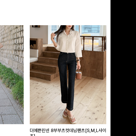
더예쁜린넨 8부부츠컷데님팬츠[S,M,L사이
급속쿨링효과 