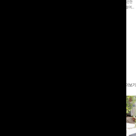
증👍]누구나 갖고 싶어할 슬랙스:)베이
[바스락소재💙/8부기장]사이드 버튼 디테일이 은은한
로 이쁜 핏 연출은 물론,쫀쫀한 스판끼
포인트가 되어주는 와이드 팬츠입니다. 여유롭게 떨어지
하게!
는 실루엣과 가볍게 바스락거리는 소재감으로 시원하고
00
원
14%
42,900
원
37,300원
49,800원
편안하게 즐기기 좋은 아이템-
리뷰 카운트 영역
더보기