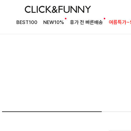
베스트셀러 블라우스
[2차리오더] 드람린넨 스트링블라우스
BEST100
NEW10%
휴가 전 빠른배송
여름특가~