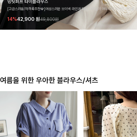
밍팃퍼프 타이블라우스
[고급스러움/하객룩추천💎]여성스러운 브이넥 라인과 타이 디테일이 어우러져 우아한 무드를 
라우스 🤍 여유로운 7부 소매로 편안하게 착용되며 데일리룩부터 출근룩, 하객룩까지 세련된
14%
42,900
원
49,800원
기 좋은 아이템이에요
여름을 위한 우아한 블라우스/셔츠