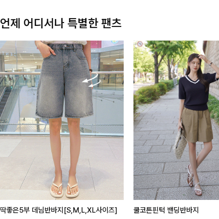
언제 어디서나 특별한 팬츠
딱좋은5부 데님반바지[S,M,L,XL사이즈]
쿨코튼핀턱 밴딩반바지