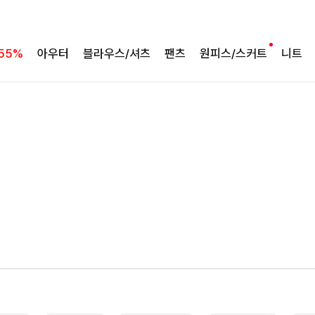
바람처럼 가벼운 셋업
팔롬드 링클블라우스+와이드팬츠SET
55%
아우터
블라우스/셔츠
팬츠
원피스/스커트
니트