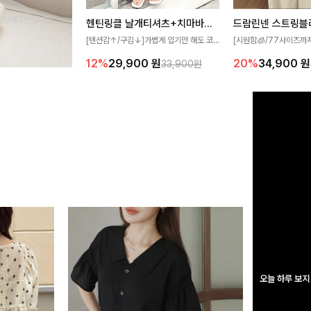
완성해주는 7부 블
헨틴링클 날개티셔츠+치마바지SET
드람린넨 스트링블
 스타일링을 연출하
[텐션감↑/구김↓]가볍게 입기만 해도 코
[시원함🧊/77사이즈까
디가 완성되는 세트 아이템으로, 자연스럽
한 텍스처가 돋보이는 블
12%
29,900
원
20%
34,900
원
33,900원
게 퍼지는 프릴 날개 소매가 우아한 포인트
없는 슬릿 카라 디자인이
를 더해드립니다💕 잔잔한 링클 텍스처 소
원하게 연출해드립니다 
재와 편안한 허리밴딩으로 하루 종일 산뜻
하고 쾌적하게 즐겨보세요!
오늘 하루 보지