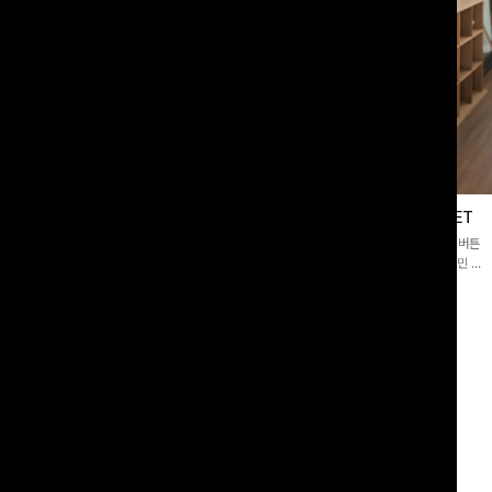
블라우스
제딧레이어드 블라우스+플레어팬츠SET
스퀘어넥]입체감 있는 링클 엠보 텍스
[완성도높은💗]레이어드한 듯 자연스러운 나시와 버튼
라우스- 여유로운 실루엣과 물결 짜임
원피스가 함께 구성된 세트 아이템입니다. 코디 고민 없
더해져 편안하면서도 여성스러운 무드를
이 한 벌만으로도 내추럴하면서 여성스러운 썸머룩 완성!
00
원
12%
43,900
원
34,800원
49,800원
리뷰 카운트 영역