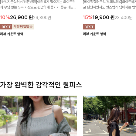
[허벅지군살커버/히든밴딩]여유롭게 떨어지는 와이드핏
[베이직컬러구성/부해보임X]와이드하게
과 부담 없는 5부 기장으로 편안하게 즐기기 좋은 데님
로 편안하면서도 멋스럽게 입어지는 밴딩
팬츠 ✨ 빈티지한 워싱감이 더해져 캐주얼하면서도 트렌
한 포켓 디테일 더해져 데일리룩부터 
10%
26,900
원
15%
19,900
원
29,800원
23,400원
디한 무드로 연출
높게 즐겨지는 아이템!
리뷰 카운트 영역
리뷰 카운트 영역
가장 완벽한 감각적인 원피스