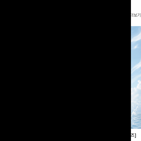
더보기
부츠컷슬랙스[S,M,L사이즈]
쿨링버튼 8부와이드팬츠[FREE,L사이즈]