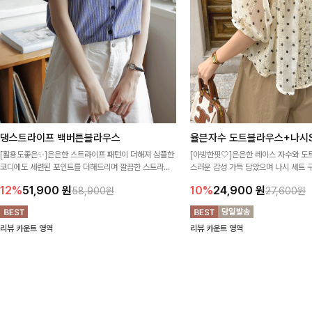
댕스트라이프 백버튼블라우스
율븐자수 도트블라우스+나시S
[활용도좋은✨]은은한 스트라이프 패턴이 더해져 심플한
[아방한핏🤍]은은한 레이스 자수와 도
코디에도 세련된 포인트를 더해드리며 깔끔한 스트라이
스러운 감성 가득 담았으며 나시 세트 
프 디테일로 유행 없이 오래 함께하기 좋은 블라우스예요
정없이 손쉽게 코디 가능한 블라우스에요
12%
51,900
원
10%
24,900
원
58,900원
27,600원
리뷰 카운트 영역
리뷰 카운트 영역