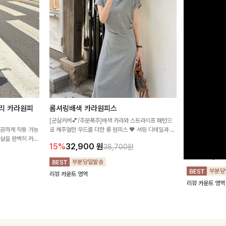
리 카라원피
롬셔링배색 카라원피스
[비율만점/
스
[군살커버💕/주문폭주]배색 카라와 스트라이프 패턴으
깔끔하게 착용 가능
로 캐주얼한 무드를 더한 롱 원피스 🖤 셔링 디테일과 쫀
고급스러운 플라
군살을 완벽히 커버
쫀한 스판 소재로 편안하면서도 여성스럽게 연출돼요
서 세련된 분위기
15%
32,900
원
38,700원
림하게 핏을 조절
12%
32,4
리뷰 카운트 영역
리뷰 카운트 영역