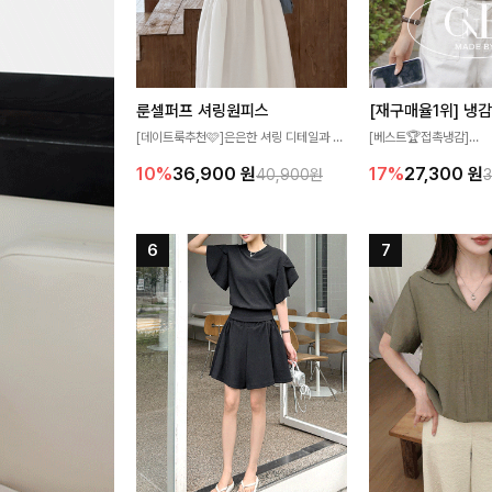
룬셀퍼프 셔링원피스
[데이트룩추천🩷]은은한 셔링 디테일과 퍼
[베스트🏆접촉냉감]
프 소매가 어우러져 사랑스러운 무드를 완
여름에도 무더위 걱정할 
10%
36,900
원
17%
27,300
원
40,900원
성해주는 원피스🤍 허리 스모크 밴딩이 슬
고 가벼운 소재감으로 
림한 실루엣을 연출해주며, 자연스럽게 퍼
즐기실 수 있는 니트랍니
지는 플레어 라인으로 여성스럽고 편안하게
즐기기 좋아요