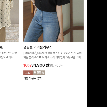
ET
덤링클 카라블라우스
비반드 링클
트 패턴으로 사랑
[팔뚝커버✌]내추럴한 링클 텍스처로 분위기 있게 입어
[구김걱정없는✨/
구성으로 이너 걱
지는 블라우스🖤 브이넥 카라 디자인에 여유로운 소매핏
처가 돋보이는 블
:)
더해져 여리하면서도 시원한 무드로 즐기기 좋아요-
소매 디테일이 
10%
34,900
원
17%
28,9
38,700원
연출해드려요!
리뷰 카운트 영역
리뷰 카운트 영역