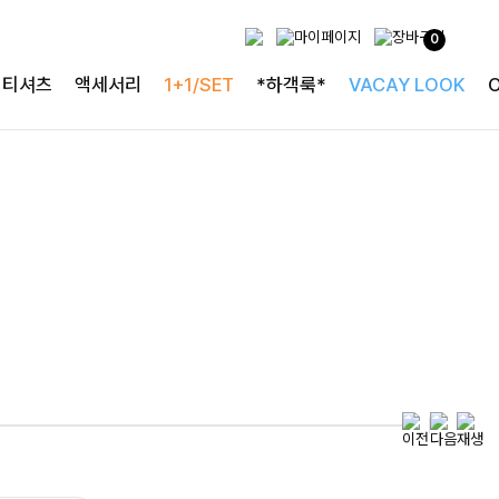
두가지 컬러 데일리아이템
0
룬카일 스트라이프셔츠
티셔츠
액세서리
1+1/SET
*하객룩*
VACAY LOOK