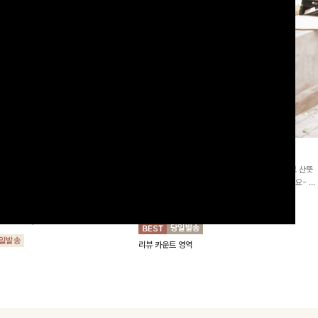
2차리오더]뮨스트링 플라워원피
딘젤퍼프 스트라이프원피스
[청순무드/체형커버]꾸안꾸 무드의 정석🤍 가볍고 산뜻
워 패턴과 랩 디자인으로 여성스러우면
한 착용감으로 여름 내내 손이 자주 가는 원피스예요- 은
를 더해주며 스트링이 내장되어있어 슬
은한 스트라이프 패턴과 여유로운 핏이 만나 편안함은 물
10%
64,900
원
72,100원
할 수 있어요🤍
론, 고급스러운 분위기까지 더해드립니다
00
원
36,800원
리뷰 카운트 영역