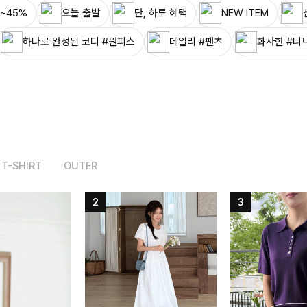
~45%
오늘 출발
단, 하루 혜택
NEW ITEM
하나로 완성된 코디 #원피스
데일리 #팬츠
화사한 #니
T-SHIRT
OUTER