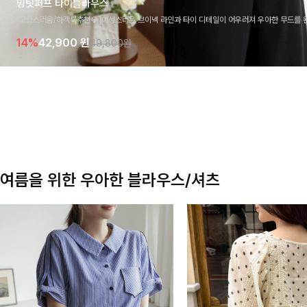
밍팃퍼프 타이블라우스
[고급스러움/하객룩추천💎]여성스러운 브이넥 라인과 타이 디테일이 어우러져 우아한 무드를 
라우스 🤍 여유로운 7부 소매로 편안하게 착용되며 데일리룩부터 출근룩, 하객룩까지 세련된
14%
42,900
원
49,800원
기 좋은 아이템이에요
여름을 위한 우아한 블라우스/셔츠