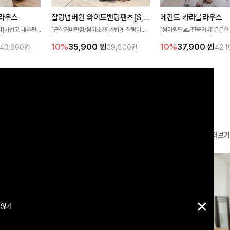
찰랑넘버원 와이드밴딩팬츠[S,M,L사이즈]
메칸드 카라블라우스
라우스
[군살커버만점/썸머소재]가볍게 찰랑이는
[썸머원단🌊/팔뚝커버]은은한
지]가볍고 내추럴
원단과 여유로운 와이드 핏으로 하루 종일
와 여유로운 실루엣이 만나 
라우스로, 답답함
10%
35,900
원
10%
37,900
원
39,800원
42,
43,600원
편안하게 착용하실 수 있는 팬츠입니다 🖤
세련된 무드를 연출해주는 블
 얼굴선을 더욱 시
✨ 허리 전체 밴딩과 스트링 디테일로 안정
리룩부터 출근룩까지 다양하게
🌿
감 있는 착용감을 더해드려요!
은 베이직한 디자인!
더보기
 않기