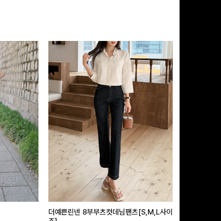
더예쁜린넨 8부부츠컷데님팬츠[S,M,L사이
급속쿨링효과 