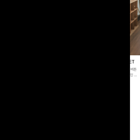
블라우스
제딧레이어드 블라우스+플레어팬츠SET
스퀘어넥]입체감 있는 링클 엠보 텍스
[완성도높은💗]레이어드한 듯 자연스러운 나시와 버튼
라우스- 여유로운 실루엣과 물결 짜임
원피스가 함께 구성된 세트 아이템입니다. 코디 고민 없
더해져 편안하면서도 여성스러운 무드를
이 한 벌만으로도 내추럴하면서 여성스러운 썸머룩 완성!
00
원
12%
43,900
원
34,800원
49,800원
리뷰 카운트 영역