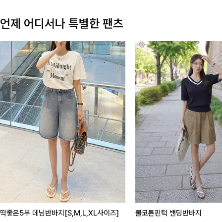
언제 어디서나 특별한 팬츠
딱좋은5부 데님반바지[S,M,L,XL사이즈]
쿨코튼핀턱 밴딩반바지