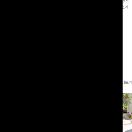
증👍]누구나 갖고 싶어할 슬랙스:)베이
[바스락소재💙/8부기장]사이드 버튼 디테일이 은은한
로 이쁜 핏 연출은 물론,쫀쫀한 스판끼
포인트가 되어주는 와이드 팬츠입니다. 여유롭게 떨어지
하게!
는 실루엣과 가볍게 바스락거리는 소재감으로 시원하고
00
원
14%
42,900
원
37,300원
49,800원
편안하게 즐기기 좋은 아이템-
리뷰 카운트 영역
더보기