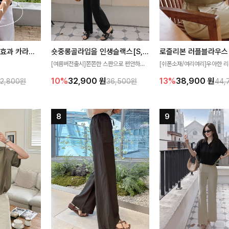
[재구매율1위] 냉감효과 카라니트
숏중롱골라입을 인생슬랙스[S,M,L,XL사이즈]
로즐리본 러플블라우스
[여름버전출시]쫀쫀한 스판으로 편안하게
[쉬폰소재/여리여리]우아한 리
필요가 없어요!얇
착용되어 누구나 입기 좋은 데일리 슬랙스!
연스럽게 흐르는 러플 디테일
10%
32,900
원
13%
38,900
원
32,800원
36,500원
44,
여름에도 시원하게
숏·기본·롱 기장과 와이드·부츠컷 핏까지 취
분위기를 더해주는 블라우스 
다
향에 맞게 선택할 수 있어 더욱 만족스러워
한 소재감과 여유롭게 떨어지
요
얼굴까지 화사해 보이며 세련
좋아요