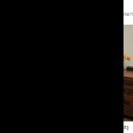
더보기
부츠컷슬랙스[S,M,L사이즈]
쿨링버튼 8부와이드팬츠[FREE,L사이즈]