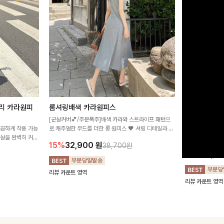
리 카라원피
롬셔링배색 카라원피스
[비율만점/
스
[군살커버💕/주문폭주]배색 카라와 스트라이프 패턴으
깔끔하게 착용 가능
로 캐주얼한 무드를 더한 롱 원피스 🖤 셔링 디테일과 쫀
고급스러운 플라
군살을 완벽히 커버
쫀한 스판 소재로 편안하면서도 여성스럽게 연출돼요
서 세련된 분위기
15%
32,900
원
38,700원
림하게 핏을 조절
12%
32,4
리뷰 카운트 영역
리뷰 카운트 영역