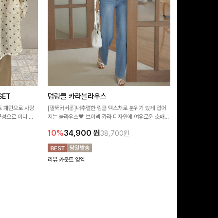
ET
덤링클 카라블라우스
비반드 링클
트 패턴으로 사랑
[팔뚝커버✌]내추럴한 링클 텍스처로 분위기 있게 입어
[구김걱정없는✨/
구성으로 이너 걱
지는 블라우스🖤 브이넥 카라 디자인에 여유로운 소매핏
처가 돋보이는 블
:)
더해져 여리하면서도 시원한 무드로 즐기기 좋아요-
소매 디테일이 
10%
34,900
원
17%
28,9
38,700원
연출해드려요!
리뷰 카운트 영역
리뷰 카운트 영역