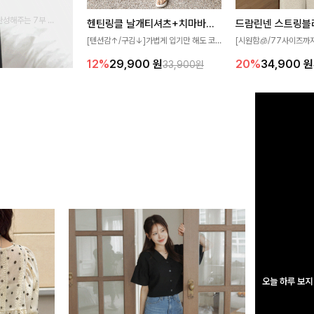
완성해주는 7부 블
헨틴링클 날개티셔츠+치마바지SET
드람린넨 스트링블
 스타일링을 연출하
[텐션감↑/구김↓]가볍게 입기만 해도 코
[시원함🧊/77사이즈까
디가 완성되는 세트 아이템으로, 자연스럽
한 텍스처가 돋보이는 블
12%
29,900
원
20%
34,900
원
33,900원
게 퍼지는 프릴 날개 소매가 우아한 포인트
없는 슬릿 카라 디자인이
를 더해드립니다💕 잔잔한 링클 텍스처 소
원하게 연출해드립니다 
재와 편안한 허리밴딩으로 하루 종일 산뜻
하고 쾌적하게 즐겨보세요!
오늘 하루 보지