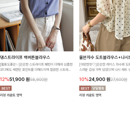
댕스트라이프 백버튼블라우스
율븐자수 도트블라우스+나시S
[활용도좋은✨]은은한 스트라이프 패턴이 더해져 심플한
[아방한핏🤍]은은한 레이스 자수와 도
코디에도 세련된 포인트를 더해드리며 깔끔한 스트라이
스러운 감성 가득 담았으며 나시 세트 
프 디테일로 유행 없이 오래 함께하기 좋은 블라우스예요
정없이 손쉽게 코디 가능한 블라우스에요
12%
51,900
원
10%
24,900
원
58,900원
27,600원
리뷰 카운트 영역
리뷰 카운트 영역