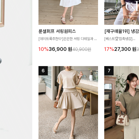
룬셀퍼프 셔링원피스
[데이트룩추천🩷]은은한 셔링 디테일과 퍼
[베스트🏆접촉냉감]
프 소매가 어우러져 사랑스러운 무드를 완
여름에도 무더위 걱정할 
10%
36,900
원
17%
27,300
원
40,900원
성해주는 원피스🤍 허리 스모크 밴딩이 슬
고 가벼운 소재감으로 
림한 실루엣을 연출해주며, 자연스럽게 퍼
즐기실 수 있는 니트랍니
지는 플레어 라인으로 여성스럽고 편안하게
즐기기 좋아요