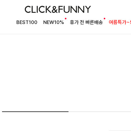
여름의 끝을 완성할
BEST100
NEW10%
휴가 전 빠른배송
여름특가~
감각적인 원피스
셀퍼프 셔링원피스