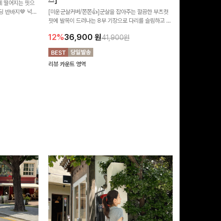
즈]
 떨어지는 핏으
[MADE/후기인
 반바지🤎 넉넉
[미운군살커버/쫀쫀👍]군살을 잡아주는 깔끔한 부츠컷
직하지만 부츠컷으
여행룩까지 활용도
핏에 발목이 드러나는 8부 기장으로 다리를 슬림하고 길
로 하루종일 편안
20%
29,9
어보이게 만들어주며 생지 소재로 멋을 더한 데님팬츠에
12%
36,900
원
41,900원
요~!
리뷰 카운트 영역
리뷰 카운트 영역