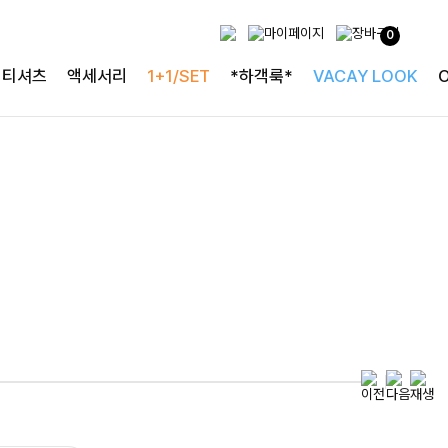
0
특별한 날을 빛내는
티셔츠
액세서리
1+1/SET
*하객룩*
VACAY LOOK
하객룩의 정석
로즐리본 러플블라우스