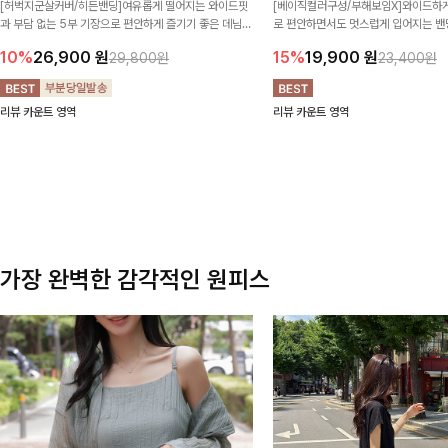
[허벅지군살커버/히든밴딩]여유롭게 떨어지는 와이드핏
[베이직컬러구성/부해보임X]와이드하게
과 부담 없는 5부 기장으로 편안하게 즐기기 좋은 데님
로 편안하면서도 멋스럽게 입어지는 밴딩
팬츠 ✨ 빈티지한 워싱감이 더해져 캐주얼하면서도 트렌
한 포켓 디테일 더해져 데일리룩부터 
10%
26,900
원
15%
19,900
원
29,800원
23,400원
디한 무드로 연출
높게 즐겨지는 아이템!
리뷰 카운트 영역
리뷰 카운트 영역
가장 완벽한 감각적인 원피스