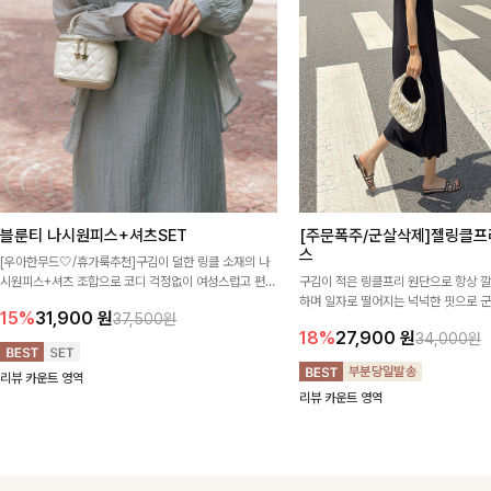
블룬티 나시원피스+셔츠SET
[주문폭주/군살삭제]젤링클프
스
[우아한무드🤍/휴가룩추천]구김이 덜한 링클 소재의 나
시원피스+셔츠 조합으로 코디 걱정없이 여성스럽고 편안
구김이 적은 링클프리 원단으로 항상 
하게 즐길 수 있는 아이템이에요:)
하며 일자로 떨어지는 넉넉한 핏으로 
15%
31,900
원
37,500원
해주는 원피스에요🖤
18%
27,900
원
34,000원
리뷰 카운트 영역
리뷰 카운트 영역