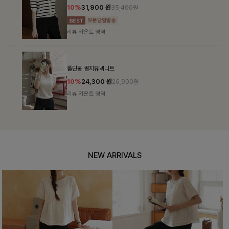
10%
31,900
원
35,400원
리뷰 카운트 영역
폴딘울 골지유넥니트
10%
24,300
원
26,900원
리뷰 카운트 영역
NEW ARRIVALS