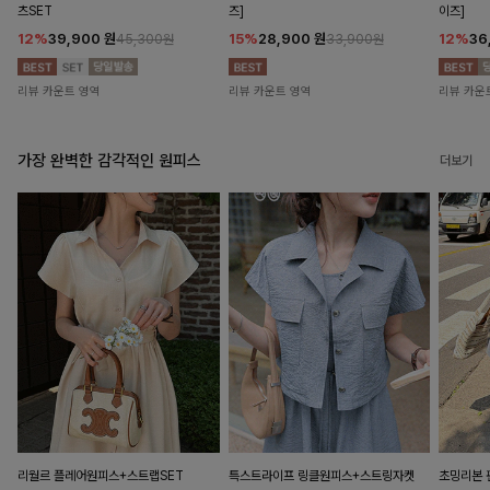
츠SET
즈]
이즈]
12%
39,900
원
15%
28,900
원
12%
36
45,300원
33,900원
리뷰 카운트 영역
리뷰 카운트 영역
리뷰 카운
가장 완벽한 감각적인 원피스
더보기
리월르 플레어원피스+스트랩SET
특스트라이프 링클원피스+스트링자켓
초밍리본 