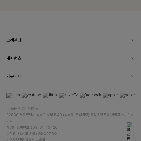
고객센터
계좌번호
커뮤니티
(주)클릭앤퍼니/김예중
02880 서울특별시 성북구 성북로 49 (성북동, 운석빌딩) 운석빌딩 5층(반품주소가 아닙
니다.)
사업자 등록번호 209-81-43420
통신판매업신고 서울성북-0073호
개인정보관리책임자 박수미