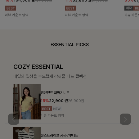
18%
104,900
원
11%
33,800
원
35%
67
127,900원
37,900원
리뷰 카운트 영역
리뷰 카운트 영역
리뷰 카운
ESSENTIAL PICKS
COZY ESSENTIAL
매일의 일상을 부드럽게 감싸줄 니트 컬렉션
켐펜던트 꽈배기니트
15%
22,900
원
26,900원
리뷰 카운트 영역
칠스트라이프 카라7부니트