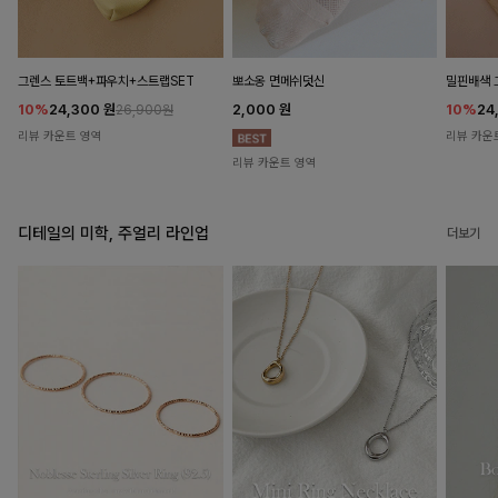
뽀소옹 면메쉬덧신
그렌스 토트백+파우치+스트랩SET
밀핀배색 
2,000
원
10%
24,300
원
10%
24
26,900원
리뷰 카운트 영역
리뷰 카운
리뷰 카운트 영역
디테일의 미학, 주얼리 라인업
더보기