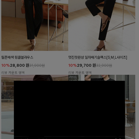
릴픈배색 링클블라우스
멋진핏완성 일자배기슬랙스[S,M,L사이즈]
10%
28,800
원
10%
29,700
원
31,900원
32,900원
리뷰 카운트 영역
리뷰 카운트 영역