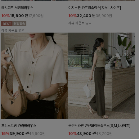
레킷퍼프 셔링블라우스
이지스판 카프리슬랙스[S,M,L사이즈]
10%
15,900
원
10%
32,400
원
17,600원
35,900원
리뷰 카운트 영역
리뷰 카운트 영역
초리스트링 카라블라우스
굿핀턱라인 린넨와이드슬랙스[S,M,L사이즈]
15%
39,900
원
10%
43,900
원
46,900원
48,700원