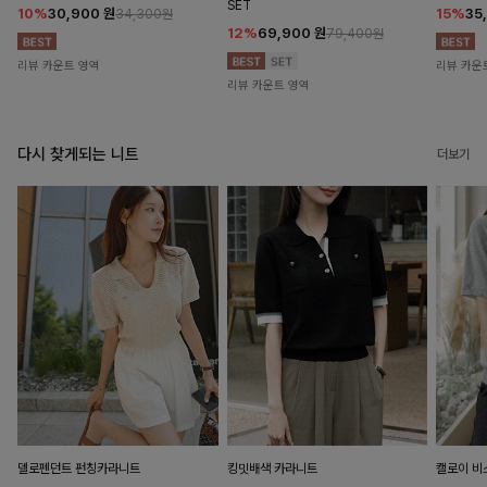
SET
10%
30,900
원
15%
35
34,300원
12%
69,900
원
79,400원
리뷰 카운트 영역
리뷰 카운
리뷰 카운트 영역
다시 찾게되는 니트
더보기
델로펜던트 펀칭카라니트
킹밋배색 카라니트
캘로이 비