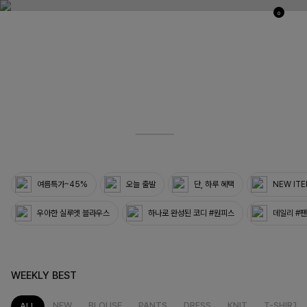
0
03
33
여름특가~45%
오늘 출발
단, 하루 혜택
NEW IT
우아한 실루엣 블라우스
하나로 완성된 코디 #원피스
데일리 #
WEEKLY BEST
NEW
BLOUSE
PANTS
DRESS
KNIT
T-SHIRT
ALL