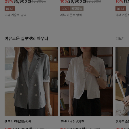
28%
35,900
원
10%
29,900
원
10%
11
49,800원
33,200원
리뷰 카운트 영역
리뷰 카운트 영역
리뷰 카운
여유로운 실루엣의 아우터
더보기
엔크릿 턴업더블자켓
로엔브 숏린넨자켓
렌체드 슬