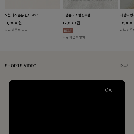
노블레스 순은 반지(92.5)
피엘룬 써지컬링목걸이
사셀드 링
11,900
원
12,900
원
18,90
리뷰 카운트 영역
리뷰 카운
리뷰 카운트 영역
SHORTS VIDEO
더보기