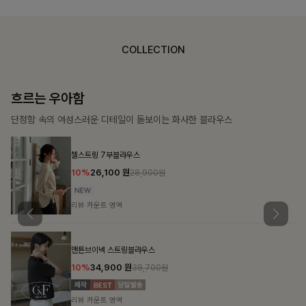
COLLECTION
가벼운 계절감
탄탄한 소재와 깔끔한 핏, 매일 손이 가는 데일리 티셔츠
몽즐라운드 베이직티셔츠
10%
15,300
원
16,900원
리뷰 카운트 영역
칠킷배색 프린팅맨투맨티
10%
20,700
원
22,900원
리뷰 카운트 영역