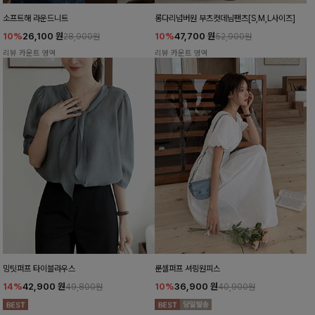
소프트해 라운드니트
롱다리넘버원 부츠컷데님팬츠[S,M,L사이즈]
10%
26,100
원
10%
47,700
원
28,900원
52,900원
리뷰 카운트 영역
리뷰 카운트 영역
밍팃퍼프 타이블라우스
룬셀퍼프 셔링원피스
14%
42,900
원
10%
36,900
원
49,800원
40,900원