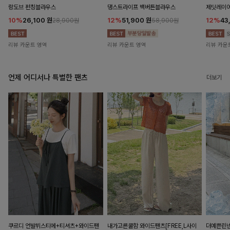
랑도브 펀칭블라우스
댕스트라이프 백버튼블라우스
제딧레이어
10%
26,100
원
12%
51,900
원
12%
43
28,900원
58,900원
리뷰 카운트 영역
리뷰 카운트 영역
리뷰 카운
언제 어디서나 특별한 팬츠
더보기
쿠르디 언발뷔스티에+티셔츠+와이드팬
내가고른쿨함 와이드팬츠[FREE,L사이
더예쁜린넨