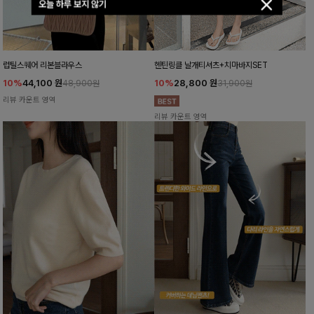
오늘 하루 보지 않기
럽틸스퀘어 리본블라우스
헨틴링클 날개티셔츠+치마바지SET
10%
44,100
원
10%
28,800
원
48,900원
31,900원
리뷰 카운트 영역
리뷰 카운트 영역