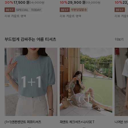
30%
17,500
원
10%
29,900
원
10%
22
24,900원
33,200원
리뷰 카운트 영역
리뷰 카운트 영역
리뷰 카운
부드럽게 감싸주는 여름 티셔츠
더보기
(1+1)앤튼펜던트 퍼프티셔츠
파앤트 체크셔츠+나시SET
니어븐 브