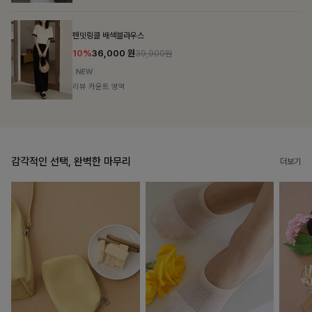
브쉘모달 프린팅티셔츠
10%
16,200
원
17,900원
리뷰 카운트 영역
감각적인 선택, 완벽한 마무리
더보기