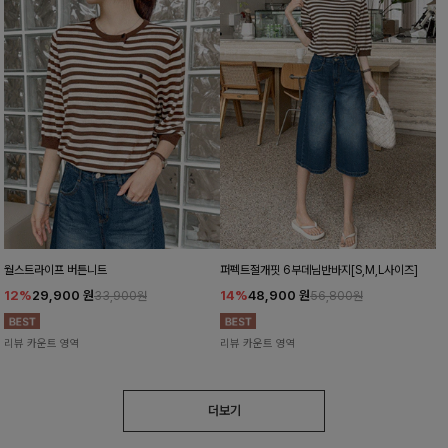
월스트라이프 버튼니트
퍼펙트절개핏 6부데님반바지[S,M,L사이즈]
12%
29,900
원
14%
48,900
원
33,900원
56,800원
리뷰 카운트 영역
리뷰 카운트 영역
더보기