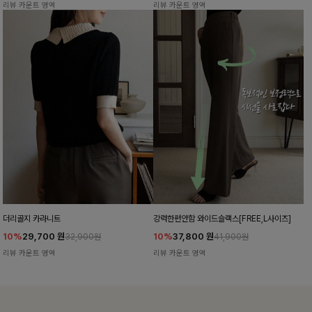
리뷰 카운트 영역
리뷰 카운트 영역
더리골지 카라니트
강력한편안함 와이드슬랙스[FREE,L사이즈]
10%
29,700
원
10%
37,800
원
32,900원
41,900원
리뷰 카운트 영역
리뷰 카운트 영역