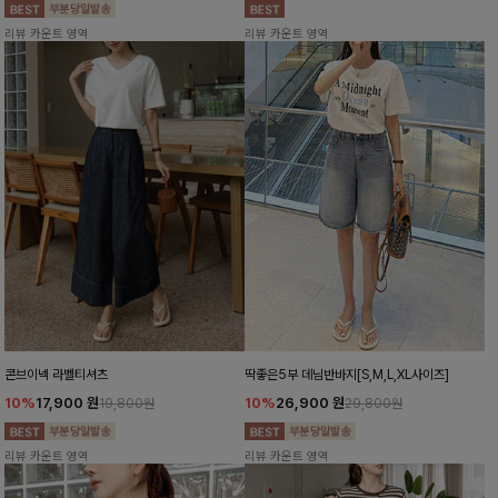
리뷰 카운트 영역
리뷰 카운트 영역
콘브이넥 라벨티셔츠
딱좋은5부 데님반바지[S,M,L,XL사이즈]
10%
17,900
원
10%
26,900
원
19,800원
29,800원
리뷰 카운트 영역
리뷰 카운트 영역