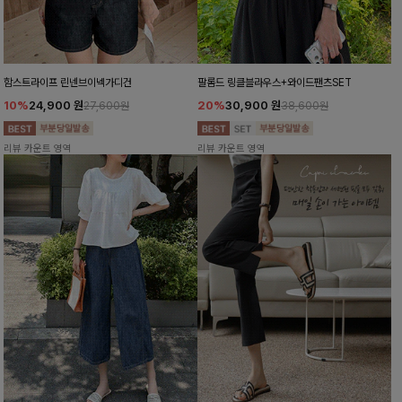
함스트라이프 린넨브이넥가디건
팔롬드 링클블라우스+와이드팬츠SET
10%
24,900
원
20%
30,900
원
27,600원
38,600원
리뷰 카운트 영역
리뷰 카운트 영역