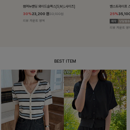
밴스트라이프 스트링원피스
쥬린레이스 카
25%
35,100
원
12%
34,90
46,800원
리뷰 카운트 영역
리뷰 카운트 영
BEST ITEM