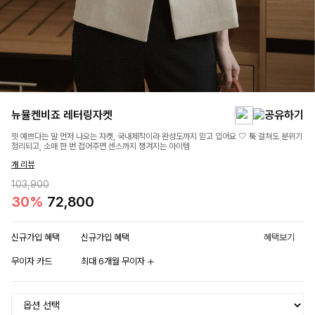
뉴뮬켄비죠 레터링자켓
핏 예쁘다는 말 먼저 나오는 자켓, 국내제작이라 완성도까지 믿고 입어요 🤍 툭 걸쳐도 분위기
정리되고, 소매 한 번 접어주면 센스까지 챙겨지는 아이템
개 리뷰
103,900
30%
72,800
신규가입 혜택
신규가입 혜택
혜택보기
무이자 카드
최대 6개월 무이자