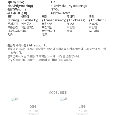
사이즈(Size)
FREE
세탁방법(Washing)
드라이크리닝(Dry cleaning)
중량(Weight)
370g
제조국(Origin)
대한민국(Korea)
안감
신축성
비침
두께감
촉감
(Lining)
(Flexibility)
(Transparency)
(Thickness)
(Touching)
전체안감
매우좋음
비침있음
두꺼움
까슬거림
부분안감
약간당겨짐
비침약간
적당함
적당함
안감탈부착
없음
밝은칼라만
얇음
부드러움
없음
없음
취급시 주의사항 / Attention to
상품별로 기재된 소재에 해당하는 세탁 및 관리법을 지켜주셔야 더 오래 예쁘게 입으실
수 있습니다.
클릭앤퍼니 모든 의류는 첫 세탁은 드라이크리닝을 권장합니다.
Dry Clean is recommended on the first wash.
MODEL
SIZE
SH
JH
163cm
167cm
TOP(55)
TOP(55)