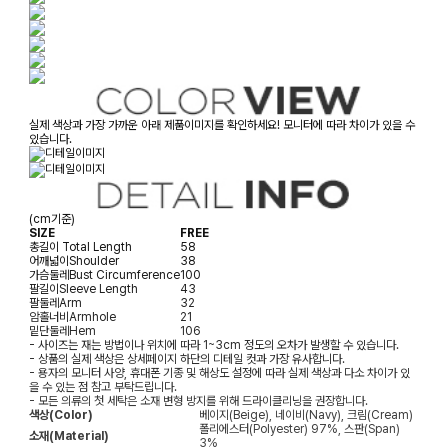
실제 색상과 가장 가까운 아래 제품이미지를 확인하세요! 모니터에 따라 차이가 있을 수
있습니다.
(cm기준)
SIZE
FREE
총길이
Total Length
58
어깨넓이
Shoulder
38
가슴둘레
Bust Circumference
100
팔길이
Sleeve Length
43
팔둘레
Arm
32
암홀너비
Armhole
21
밑단둘레
Hem
106
- 사이즈는 재는 방법이나 위치에 따라 1~3cm 정도의 오차가 발생할 수 있습니다.
- 상품의 실제 색상은 상세페이지 하단의 디테일 컷과 가장 유사합니다.
- 용자의 모니터 사양, 휴대폰 기종 및 해상도 설정에 따라 실제 색상과 다소 차이가 있
을 수 있는 점 참고 부탁드립니다.
- 모든 의류의 첫 세탁은 소재 변형 방지를 위해 드라이클리닝을 권장합니다.
색상(Color)
베이지(Beige), 네이비(Navy), 크림(Cream)
폴리에스터(Polyester) 97%, 스판(Span)
소재(Material)
3%