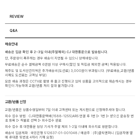
REVIEW
Q&A
배송안내
배송은 입금 확인 후 2~3일 이내(주말제외) CJ 대한통운으로 발송됩니다.
단, 주문량이 폭주하는 경우 배송이 지연될 수 있으니 양해바랍니다.
무료배송은 순수 결제금액 6만원 이상 구매시(할인 및 적립금 제외한 금액) 적용됩니다.
제주도 및 도서산간지역은 추가배송비(도선료) 3,000원이 부과됩니다. (무료배송,교환/반품
시에도 도선료는 고객님 부담)
모든 배송 과정은 CCTV로 촬영 후 출고 진행되고 있어 상품을 고의적으로 훼손하시는 경우
확인이 가능하며 교환/반품 처리 절대 불가합니다.
교환/반품 신청
교환/반품은 상품수령일부터 7일 이내 고객센터 또는 게시판으로 신청해주셔야 합니다.
회수 접수 방법 : CJ대한통운택배(1588-1255)ARS 연결 후 1번 ▷ 1번 ▷ 받으신 운송장 번
호 등록 ▷ 착불로 선택 ▷ 회수접수 완료
회수 접수 후 대한통운 담당 기사가 주말 제외 1-2일 이내에 회수지로 방문합니다.
배송비 입금계좌 : 국민은행 512637-01-001048 / 예금주 : (주)클릭앤퍼니 (입금자명 옆
에 휴대폰 뒷번호 4자리 기재 요청)