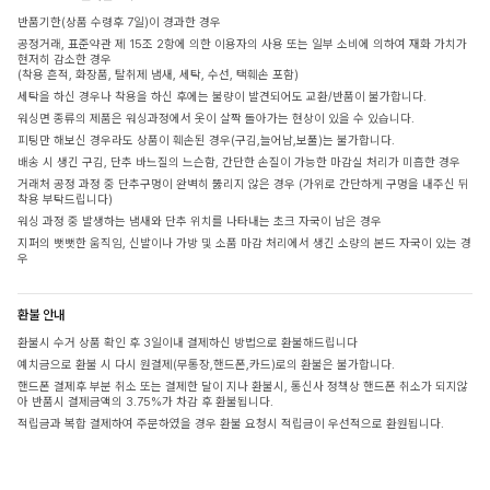
반품기한(상품 수령후 7일)이 경과한 경우
공정거래, 표준약관 제 15조 2항에 의한 이용자의 사용 또는 일부 소비에 의하여 재화 가치가
현저히 감소한 경우
(착용 흔적, 화장품, 탈취제 냄새, 세탁, 수선, 택훼손 포함)
세탁을 하신 경우나 착용을 하신 후에는 불량이 발견되어도 교환/반품이 불가합니다.
워싱면 종류의 제품은 워싱과정에서 옷이 살짝 돌아가는 현상이 있을 수 있습니다.
피팅만 해보신 경우라도 상품이 훼손된 경우(구김,늘어남,보풀)는 불가합니다.
배송 시 생긴 구김, 단추 바느질의 느슨함, 간단한 손질이 가능한 마감실 처리가 미흡한 경우
거래처 공정 과정 중 단추구멍이 완벽히 뚫리지 않은 경우 (가위로 간단하게 구멍을 내주신 뒤
착용 부탁드립니다)
워싱 과정 중 발생하는 냄새와 단추 위치를 나타내는 초크 자국이 남은 경우
지퍼의 뻣뻣한 움직임, 신발이나 가방 및 소품 마감 처리에서 생긴 소량의 본드 자국이 있는 경
우
환불 안내
환불시 수거 상품 확인 후 3일이내 결제하신 방법으로 환불해드립니다
예치금으로 환불 시 다시 원결제(무통장,핸드폰,카드)로의 환불은 불가합니다.
핸드폰 결제후 부분 취소 또는 결제한 달이 지나 환불시, 통신사 정책상 핸드폰 취소가 되지않
아 반품시 결제금액의 3.75%가 차감 후 환불됩니다.
적립금과 복합 결제하여 주문하였을 경우 환불 요청시 적립금이 우선적으로 환원됩니다.