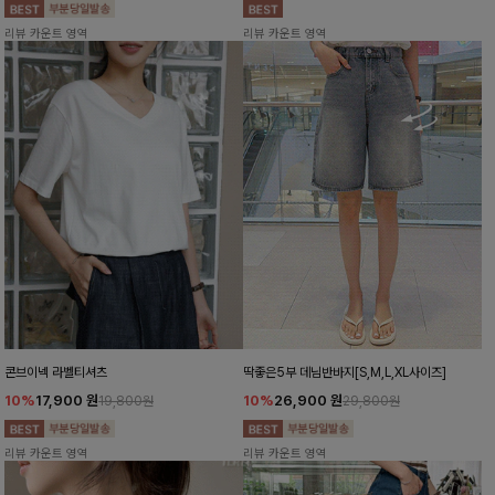
리뷰 카운트 영역
리뷰 카운트 영역
콘브이넥 라벨티셔츠
딱좋은5부 데님반바지[S,M,L,XL사이즈]
10%
17,900
원
10%
26,900
원
19,800원
29,800원
리뷰 카운트 영역
리뷰 카운트 영역