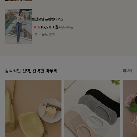
룬셀퍼프 셔링원피스
10%
36,900
원
40,900원
리뷰 카운트 영역
감각적인 선택, 완벽한 마무리
더보기