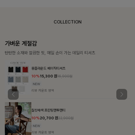
COLLECTION
가장 쉬운 코디
특별한 날부터 일상까지 함께하는 룩
큐플리츠 블라우스+스커트+벨트SET
10%
57,600
원
63,900원
리뷰 카운트 영역
밴스트라이프 스트링원피스
25%
35,100
원
46,800원
리뷰 카운트 영역