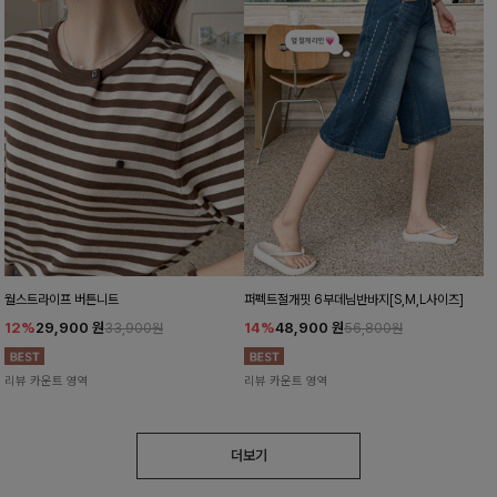
월스트라이프 버튼니트
퍼펙트절개핏 6부데님반바지[S,M,L사이즈]
12%
29,900
원
14%
48,900
원
33,900원
56,800원
리뷰 카운트 영역
리뷰 카운트 영역
더보기