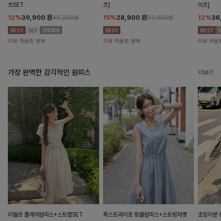
츠SET
즈]
이즈]
12%
39,900
원
15%
28,900
원
12%
36
45,300원
33,900원
리뷰 카운트 영역
리뷰 카운트 영역
리뷰 카운
가장 완벽한 감각적인 원피스
더보기
리월르 플레어원피스+스트랩SET
특스트라이프 링클원피스+스트링자켓
초밍리본 