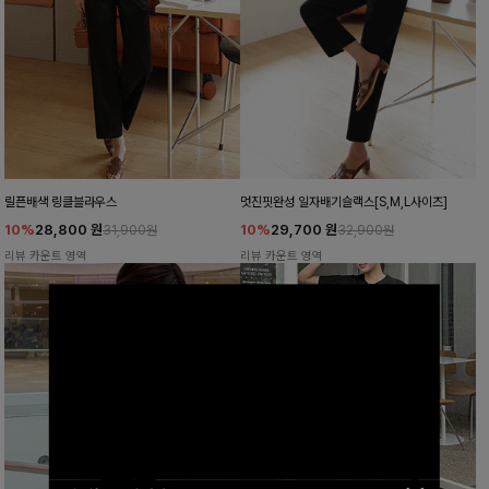
릴픈배색 링클블라우스
멋진핏완성 일자배기슬랙스[S,M,L사이즈]
10%
28,800
원
10%
29,700
원
31,900원
32,900원
리뷰 카운트 영역
리뷰 카운트 영역