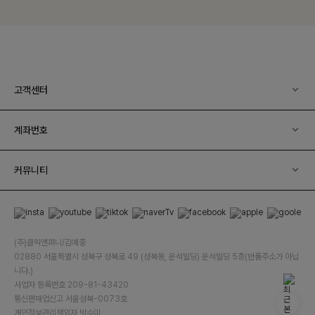
고객센터
계좌번호
커뮤니티
(주)클릭앤퍼니/김예중
02880 서울특별시 성북구 성북로 49 (성북동, 운석빌딩) 운석빌딩 5층(반품주소가 아닙
니다.)
사업자 등록번호 209-81-43420
통신판매업신고 서울성북-0073호
개인정보관리책임자 박수미