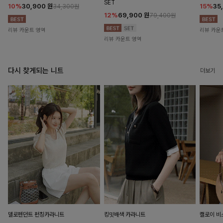
SET
10%
30,900
원
15%
35
34,300원
12%
69,900
원
79,400원
리뷰 카운트 영역
리뷰 카운
리뷰 카운트 영역
다시 찾게되는 니트
더보기
델로펜던트 펀칭카라니트
킹밋배색 카라니트
캘로이 비