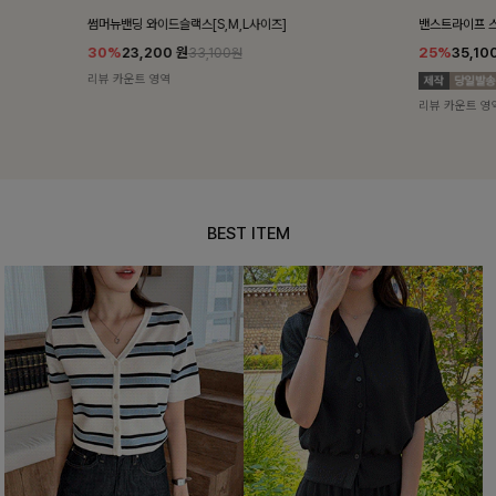
밴스트라이프 스트링원피스
쥬린레이스 카
25%
35,100
원
12%
34,90
46,800원
리뷰 카운트 영역
리뷰 카운트 영
BEST ITEM