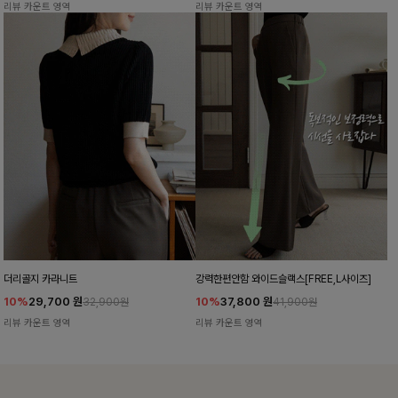
리뷰 카운트 영역
리뷰 카운트 영역
더리골지 카라니트
강력한편안함 와이드슬랙스[FREE,L사이즈]
10%
29,700
원
10%
37,800
원
32,900원
41,900원
리뷰 카운트 영역
리뷰 카운트 영역