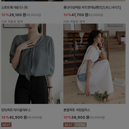
소프트해 라운드니트
롱다리넘버원 부츠컷데님팬츠[S,M,L사이즈]
10%
26,100
원
10%
47,700
원
28,900원
52,900원
리뷰 카운트 영역
리뷰 카운트 영역
밍팃퍼프 타이블라우스
룬셀퍼프 셔링원피스
14%
42,900
원
10%
36,900
원
49,800원
40,900원