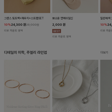
뽀소옹 면메쉬덧신
그렌스 토트백+파우치+스트랩SET
밀핀배색 
2,000
원
10%
24,300
원
10%
24
26,900원
리뷰 카운트 영역
리뷰 카운
리뷰 카운트 영역
디테일의 미학, 주얼리 라인업
더보기