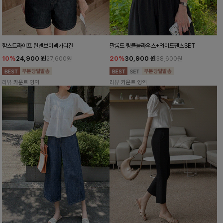
함스트라이프 린넨브이넥가디건
팔롬드 링클블라우스+와이드팬츠SET
10%
24,900
원
20%
30,900
원
27,600원
38,600원
리뷰 카운트 영역
리뷰 카운트 영역