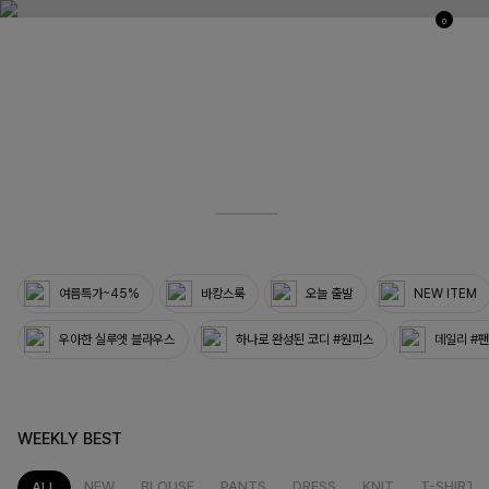
0
03
33
여름특가~45%
바캉스룩
오늘 출발
NEW ITEM
우아한 실루엣 블라우스
하나로 완성된 코디 #원피스
데일리 #
WEEKLY BEST
NEW
BLOUSE
PANTS
DRESS
KNIT
T-SHIRT
ALL