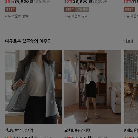
28%
35,900
원
10%
29,900
원
10%
11
49,800원
33,200원
리뷰 카운트 영역
리뷰 카운트 영역
리뷰 카운
여유로운 실루엣의 아우터
더보기
엔크릿 턴업더블자켓
로엔브 숏린넨자켓
렌체드 슬