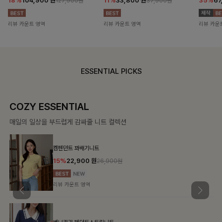
18%
104,900
원
11%
33,800
원
35%
67
127,900원
37,900원
리뷰 카운트 영역
리뷰 카운트 영역
리뷰 카운
ESSENTIAL PICKS
COZY ESSENTIAL
매일의 일상을 부드럽게 감싸줄 니트 컬렉션
켐펜던트 꽈배기니트
15%
22,900
원
26,900원
리뷰 카운트 영역