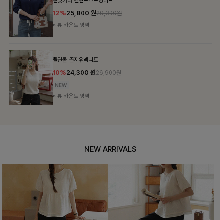
벤닛카라 펜던트스트링니트
12%
25,800
원
29,300원
리뷰 카운트 영역
폴딘울 골지유넥니트
10%
24,300
원
26,900원
리뷰 카운트 영역
NEW ARRIVALS