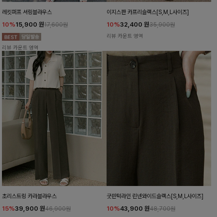
레킷퍼프 셔링블라우스
이지스판 카프리슬랙스[S,M,L사이즈]
10%
15,900
원
10%
32,400
원
17,600원
35,900원
리뷰 카운트 영역
리뷰 카운트 영역
초리스트링 카라블라우스
굿핀턱라인 린넨와이드슬랙스[S,M,L사이즈]
15%
39,900
원
10%
43,900
원
46,900원
48,700원