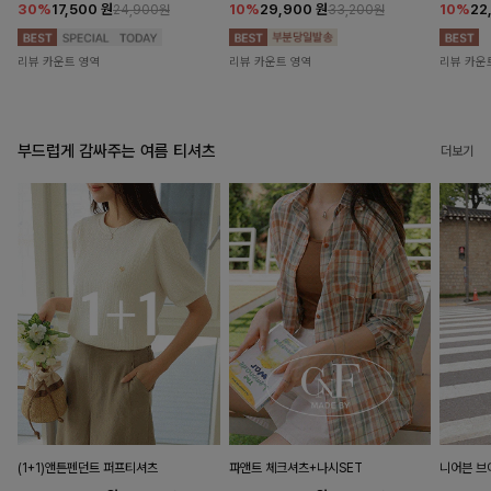
30%
17,500
원
10%
29,900
원
10%
22
24,900원
33,200원
리뷰 카운트 영역
리뷰 카운트 영역
리뷰 카운
부드럽게 감싸주는 여름 티셔츠
더보기
(1+1)앤튼펜던트 퍼프티셔츠
파앤트 체크셔츠+나시SET
니어븐 브