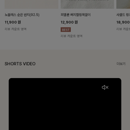
노블레스 순은 반지(92.5)
피엘룬 써지컬링목걸이
사셀드 링
11,900
원
12,900
원
18,90
리뷰 카운트 영역
리뷰 카운
리뷰 카운트 영역
SHORTS VIDEO
더보기