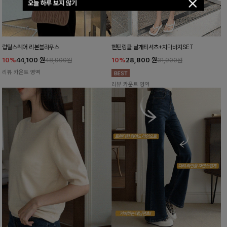
오늘 하루 보지 않기
럽틸스퀘어 리본블라우스
헨틴링클 날개티셔츠+치마바지SET
10%
44,100
원
10%
28,800
원
48,900원
31,900원
리뷰 카운트 영역
리뷰 카운트 영역