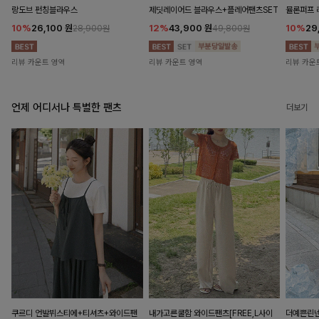
랑도브 펀칭블라우스
제딧레이어드 블라우스+플레어팬츠SET
뮬론퍼프
10%
26,100
원
12%
43,900
원
10%
29
28,900원
49,800원
리뷰 카운트 영역
리뷰 카운트 영역
리뷰 카운
언제 어디서나 특별한 팬츠
더보기
쿠르디 언발뷔스티에+티셔츠+와이드팬
내가고른쿨함 와이드팬츠[FREE,L사이
더예쁜린넨