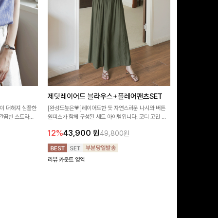
제딧레이어드 블라우스+플레어팬츠SET
뮬론퍼프 레
이 더해져 심플한
[완성도높은💗]레이어드한 듯 자연스러운 나시와 버튼
[데이트룩추천🩷
깔끔한 스트라이
원피스가 함께 구성된 세트 아이템입니다. 코디 고민 없
랑스러운 분위기를
 좋은 블라우스예요
이 한 벌만으로도 내추럴하면서 여성스러운 썸머룩 완성!
밋밋함 없이 여성
12%
43,900
원
10%
29,9
49,800원
리뷰 카운트 영역
리뷰 카운트 영역