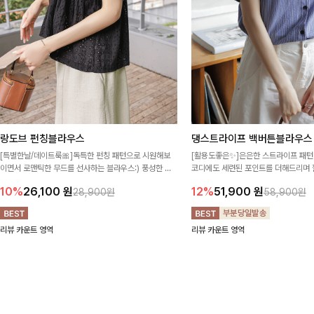
랑도브 펀칭블라우스
댕스트라이프 백버튼블라우스
[특별한날/데이트룩🎀]독특한 펀칭 패턴으로 시원해보
[활용도좋은✨]은은한 스트라이프 패턴
이면서 로맨틱한 무드를 선사하는 블라우스:) 풍성한 퍼
코디에도 세련된 포인트를 더해드리며 
프 소매와 밑단 셔링으로 스타일을 더했어요
프 디테일로 유행 없이 오래 함께하기
10%
26,100
원
12%
51,900
원
28,900원
58,900원
리뷰 카운트 영역
리뷰 카운트 영역