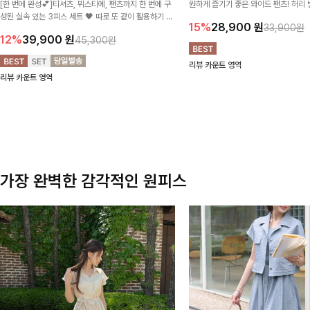
[한 번에 완성💕]티셔츠, 뷔스티에, 팬츠까지 한 번에 구
원하게 즐기기 좋은 와이드 팬츠! 허리
성된 실속 있는 3피스 세트 🖤 따로 또 같이 활용하기 좋
테일로 편안한 착용감을 더했으며, 여
15%
28,900
원
33,900원
아 코디 걱정 없이 데일리하게 즐기기 좋아요 ✨
이드핏이 군살을 자연스럽게 커버해준답
12%
39,900
원
45,300원
리뷰 카운트 영역
리뷰 카운트 영역
가장 완벽한 감각적인 원피스