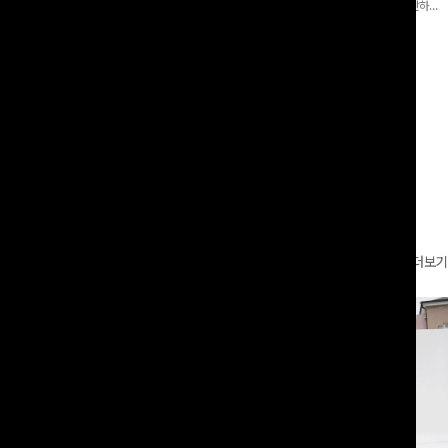
 와이드 팬츠입니다. 여유롭게 떨어지
어 핏 반바지가 함께 구성된 세트 아이템으로, 편안하면
볍게 바스락거리는 소재감으로 시원하고
서도 캐주얼한 꾸안꾸룩을 완성해드립니다 ✨🩵
00
원
18%
29,900
원
49,800원
36,400원
좋은 아이템-
리뷰 카운트 영역
더보기