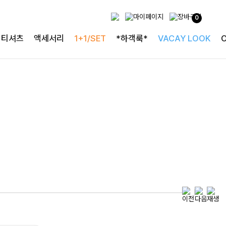
0
투피스로 완성되는
티셔츠
액세서리
1+1/SET
*하객룩*
VACAY LOOK
완성도 높은 원피스SET
특스트라이프 링클원피스+스트링자켓SET