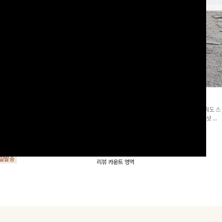
군살삭제]젤링클프리 카라원피
조단스트링 체크원피스
[고객요청재입고/2천장돌파💚]하나만 툭 착용해줘도 스
프리 원단으로 항상 깔끔하게 착용 가능
타일리시해 보이는 휘뚜루 마뚜루 아이템 ~ ! 인생샷 건
지는 넉넉한 핏으로 군살을 완벽히 커버
질 수 있는 세련된 무드의 체크 패턴이 들어간 원피스 : )
15%
29,900
원
35,100원
요🖤
00
원
34,000원
리뷰 카운트 영역