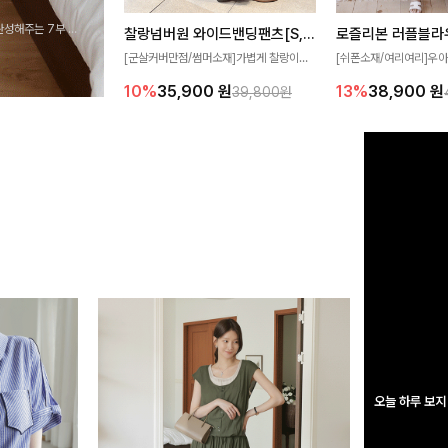
완성해주는 7부 블
찰랑넘버원 와이드밴딩팬츠[S,M,L사이즈]
로즐리본 러플블라
 스타일링을 연출하
[군살커버만점/썸머소재]가볍게 찰랑이는
[쉬폰소재/여리여리]우아
원단과 여유로운 와이드 핏으로 하루 종일
연스럽게 흐르는 러플 
10%
35,900
원
13%
38,900
원
39,800원
편안하게 착용하실 수 있는 팬츠입니다 🖤
분위기를 더해주는 블라우
✨ 허리 전체 밴딩과 스트링 디테일로 안정
한 소재감과 여유롭게 
감 있는 착용감을 더해드려요!
얼굴까지 화사해 보이며
좋아요
오늘 하루 보지