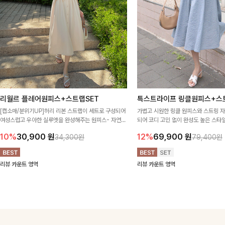
리월르 플레어원피스+스트랩SET
특스트라이프 링클원피스+스
[캡소매/분위기UP]허리 리본 스트랩이 세트로 구성되어
가볍고 시원한 링클 원피스와 스트링 
여성스럽고 우아한 실루엣을 완성해주는 원피스- 자연스
되어 코디 고민 없이 완성도 높은 스
럽게 퍼지는 플레어 라인과 깔끔한 핏이 어우러져 단정하
아이템 🤍 따로 또 같이 활용하기 좋아
10%
30,900
원
12%
69,900
원
34,300원
79,400원
면서도 여리한 무드로 입어져✨
링 디테일로 다양한 핏을 연출할 수 있
행룩까지 멋스럽게 즐기기 좋아요 ✨
리뷰 카운트 영역
리뷰 카운트 영역