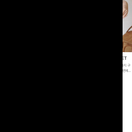
이스블라우스
필딩버튼 카라블라우스+와이드팬츠SET
]깔끔한 소매 퍼프와 레이스 자수로 사
[SET PICK]버튼 카라 블라우스와 팬츠, 스트랩까지 구
 담았으며 은은한 체크 패턴이 더해져
성된 활용도 높은 3종 세트 🤍 코디 걱정 없이 한 번에
스러움 가득 느껴지는 블라우스에요🤍
완성도 있는 스타일링을 연출할 수 있어 데일리하게 즐기
00
원
10%
49,900
원
33,200원
55,400원
기 좋아요 ✨
리뷰 카운트 영역