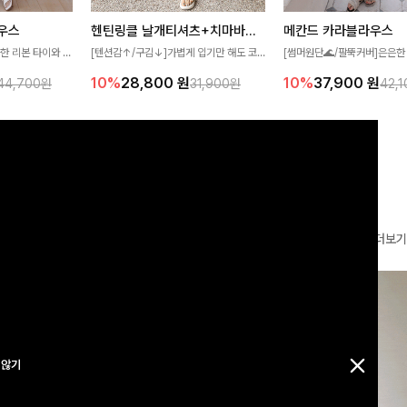
우스
헨틴링클 날개티셔츠+치마바지SET
메칸드 카라블라우스
한 리본 타이와 자
[텐션감↑/구김↓]가볍게 입기만 해도 코
[썸머원단🌊/팔뚝커버]은은한
디테일이 여성스러운
디가 완성되는 세트 아이템으로, 자연스럽
와 여유로운 실루엣이 만나 
10%
28,800
원
10%
37,900
원
44,700원
31,900원
42,
스 🤎 하늘하늘
게 퍼지는 프릴 날개 소매가 우아한 포인트
세련된 무드를 연출해주는 블
떨어지는 실루엣으로
를 더해드립니다💕 잔잔한 링클 텍스처 소
리룩부터 출근룩까지 다양하게
 세련되게 즐기기
재와 편안한 허리밴딩으로 하루 종일 산뜻
은 베이직한 디자인!
하고 쾌적하게 즐겨보세요!
더보기
 않기