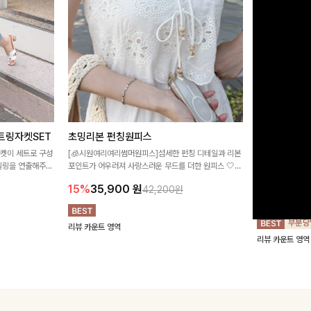
트링자켓SET
초밍리본 펀칭원피스
[주문폭주/
스
자켓이 세트로 구성
[🧊시원여리여리썸머원피스]섬세한 펀칭 디테일과 리본
타일링을 연출해주는
포인트가 어우러져 사랑스러운 무드를 더한 원피스 🤍
구김이 적은 링클
 실용적이며, 스트
여리하게 퍼지는 실루엣으로 로맨틱하고 여성스럽게 연
하며 일자로 떨어
15%
35,900
원
42,200원
어 데일리부터 여
출돼요 ✨
해주는 원피스에
18%
27,9
리뷰 카운트 영역
리뷰 카운트 영역