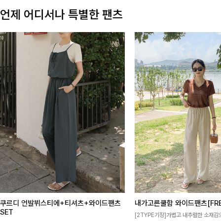
언제 어디서나 특별한 팬츠
쿠르디 언발뷔스티에+티셔츠+와이드팬츠
내가고른쿨함 와이드팬츠[FRE
SET
[2TYPE기장]가볍고 내추럴한 소재감