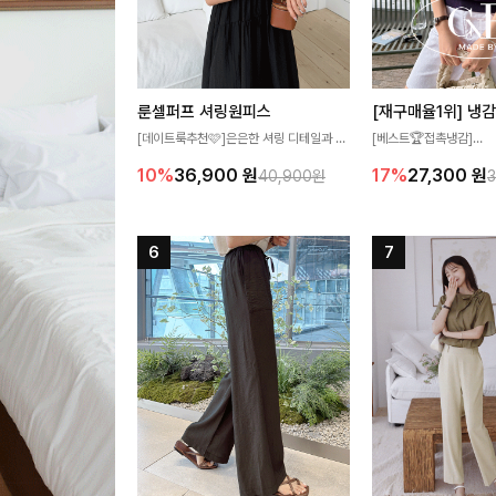
룬셀퍼프 셔링원피스
[데이트룩추천🩷]은은한 셔링 디테일과 퍼
[베스트🏆접촉냉감]
프 소매가 어우러져 사랑스러운 무드를 완
여름에도 무더위 걱정할 
10%
36,900
원
17%
27,300
원
40,900원
성해주는 원피스🤍 허리 스모크 밴딩이 슬
고 가벼운 소재감으로 
림한 실루엣을 연출해주며, 자연스럽게 퍼
즐기실 수 있는 니트랍니
지는 플레어 라인으로 여성스럽고 편안하게
즐기기 좋아요