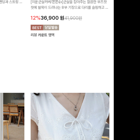
 밴딩과 스트링 디
[미운군살커버/쫀쫀👍]군살을 잡아주는 깔끔한 부츠컷
포인트가 되어주는
유롭게 떨어지는 와
핏에 발목이 드러나는 8부 기장으로 다리를 슬림하고 길
는 실루엣과 가
14%
42,9
니다:)
어보이게 만들어주며 생지 소재로 멋을 더한 데님팬츠에
편안하게 즐기기 
12%
36,900
원
41,900원
요~!
리뷰 카운트 영역
리뷰 카운트 영역