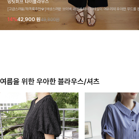
밍팃퍼프 타이블라우스
[고급스러움/하객룩추천💎]여성스러운 브이넥 라인과 타이 디테일이 어우러져 우아한 무드를 
라우스 🤍 여유로운 7부 소매로 편안하게 착용되며 데일리룩부터 출근룩, 하객룩까지 세련된
14%
42,900
원
49,800원
기 좋은 아이템이에요
여름을 위한 우아한 블라우스/셔츠