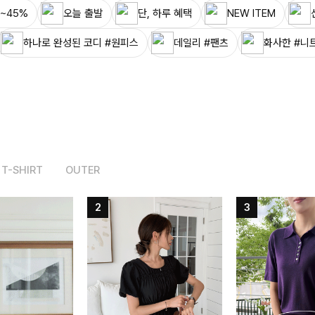
~45%
오늘 출발
단, 하루 혜택
NEW ITEM
하나로 완성된 코디 #원피스
데일리 #팬츠
화사한 #니
T-SHIRT
OUTER