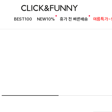
NO1. 썸머베스트
BEST100
NEW10%
휴가 전 빠른배송
여름특가~
두가지 컬러 데일리아이템
룬카일 스트라이프셔츠