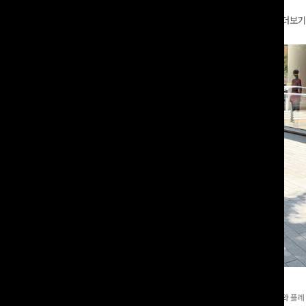
더보기
와이드팬츠[FREE,L사이즈]
테킷미 레터링티셔츠+반바지SET
8부기장]사이드 버튼 디테일이 은은한
[데일리부터 여행룩까지]감각적인 레터링 티셔츠와 플레