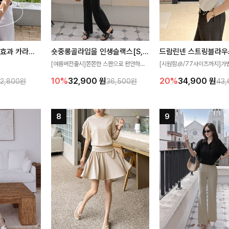
[재구매율1위] 냉감효과 카라니트
숏중롱골라입을 인생슬랙스[S,M,L,XL사이즈]
드람린넨 스트링블라우
[여름버전출시]쫀쫀한 스판으로 편안하게
[시원함🧊/77사이즈까지]가
필요가 없어요!얇
착용되어 누구나 입기 좋은 데일리 슬랙스!
한 텍스처가 돋보이는 블라우스
10%
32,900
원
20%
34,900
원
32,800원
36,500원
43
여름에도 시원하게
숏·기본·롱 기장과 와이드·부츠컷 핏까지 취
없는 슬릿 카라 디자인이 얼굴
다
향에 맞게 선택할 수 있어 더욱 만족스러워
원하게 연출해드립니다 🤍🌿
요