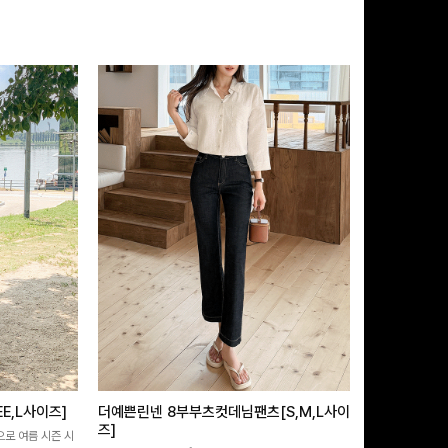
E,L사이즈]
더예쁜린넨 8부부츠컷데님팬츠[S,M,L사이
쿨링버튼 8부
즈]
으로 여름 시즌 시
[바스락소재💙/