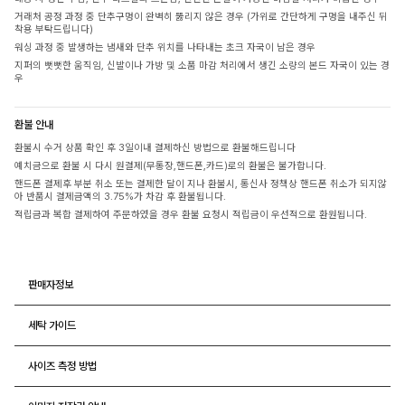
거래처 공정 과정 중 단추구멍이 완벽히 뚫리지 않은 경우 (가위로 간단하게 구멍을 내주신 뒤
착용 부탁드립니다)
워싱 과정 중 발생하는 냄새와 단추 위치를 나타내는 초크 자국이 남은 경우
지퍼의 뻣뻣한 움직임, 신발이나 가방 및 소품 마감 처리에서 생긴 소량의 본드 자국이 있는 경
우
환불 안내
환불시 수거 상품 확인 후 3일이내 결제하신 방법으로 환불해드립니다
예치금으로 환불 시 다시 원결제(무통장,핸드폰,카드)로의 환불은 불가합니다.
핸드폰 결제후 부분 취소 또는 결제한 달이 지나 환불시, 통신사 정책상 핸드폰 취소가 되지않
아 반품시 결제금액의 3.75%가 차감 후 환불됩니다.
적립금과 복합 결제하여 주문하였을 경우 환불 요청시 적립금이 우선적으로 환원됩니다.
판매자정보
세탁 가이드
사이즈 측정 방법