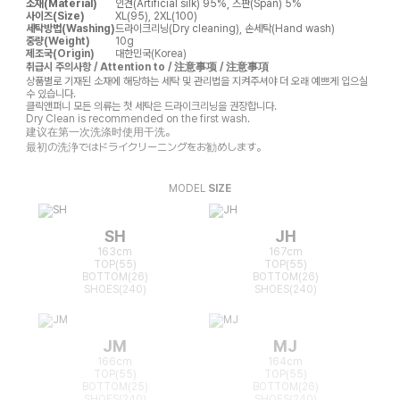
소재(Material)
인견(Artificial silk) 95%, 스판(Span) 5%
사이즈(Size)
XL(95), 2XL(100)
세탁방법(Washing)
드라이크리닝(Dry cleaning), 손세탁(Hand wash)
중량(Weight)
10g
제조국(Origin)
대한민국(Korea)
취급시 주의사항 / Attention to / 注意事项 / 注意事項
상품별로 기재된 소재에 해당하는 세탁 및 관리법을 지켜주셔야 더 오래 예쁘게 입으실
수 있습니다.
클릭앤퍼니 모든 의류는 첫 세탁은 드라이크리닝을 권장합니다.
Dry Clean is recommended on the first wash.
建议在第一次洗涤时使用干洗。
最初の洗浄ではドライクリーニングをお勧めします。
MODEL
SIZE
SH
JH
163cm
167cm
TOP(55)
TOP(55)
BOTTOM(26)
BOTTOM(26)
SHOES(240)
SHOES(240)
JM
MJ
166cm
164cm
TOP(55)
TOP(55)
BOTTOM(25)
BOTTOM(26)
SHOES(240)
SHOES(240)