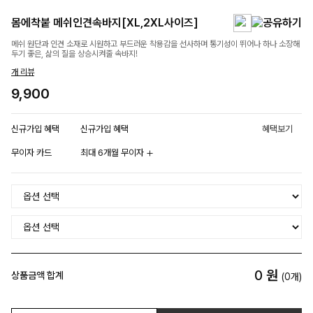
몸에착붙 메쉬인견속바지[XL,2XL사이즈]
메쉬 원단과 인견 소재로 시원하고 부드러운 착용감을 선사하며 통기성이 뛰어나 하나 소장해
두기 좋은, 삶의 질을 상승시켜줄 속바지!
개 리뷰
9,900
신규가입 혜택
신규가입 혜택
혜택보기
무이자 카드
최대 6개월 무이자
0
원
상품금액 합계
(
0
개)