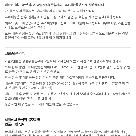
배송은 입금 확인 후 2~3일 이내(주말제외) CJ 대한통운으로 발송됩니다.
단, 주문량이 폭주하는 경우 배송이 지연될 수 있으니 양해바랍니다.
무료배송은 순수 결제금액 6만원 이상 구매시(할인 및 적립금 제외한 금액) 적용됩니다.
제주도 및 도서산간지역은 추가배송비(도선료) 3,000원이 부과됩니다. (무료배송,교환/반품
시에도 도선료는 고객님 부담)
모든 배송 과정은 CCTV로 촬영 후 출고 진행되고 있어 상품을 고의적으로 훼손하시는 경우
확인이 가능하며 교환/반품 처리 절대 불가합니다.
교환/반품 신청
교환/반품은 상품수령일부터 7일 이내 고객센터 또는 게시판으로 신청해주셔야 합니다.
회수 접수 방법 : CJ대한통운택배(1588-1255)ARS 연결 후 1번 ▷ 1번 ▷ 받으신 운송장 번
호 등록 ▷ 착불로 선택 ▷ 회수접수 완료
회수 접수 후 대한통운 담당 기사가 주말 제외 1-2일 이내에 회수지로 방문합니다.
배송비 입금계좌 : 국민은행 512637-01-001048 / 예금주 : (주)클릭앤퍼니 (입금자명 옆
에 휴대폰 뒷번호 4자리 기재 요청)
대량 구매 후 반품 시 반품 수거 비용이 1만원 이상 추가 부과될 수 있습니다. (30만원 이상 주
문건/상품 개수 70% 이상 반품 시)
상습적인 대량 반품 시 구매에 제한이 있을 수 있습니다.
해외에서 확인된 불량제품
반품/교환 안내
국내에서 배송 받은 상품을 개인적으로 해외에 전달하신 후 불량제품으로 확인되었을 경우,