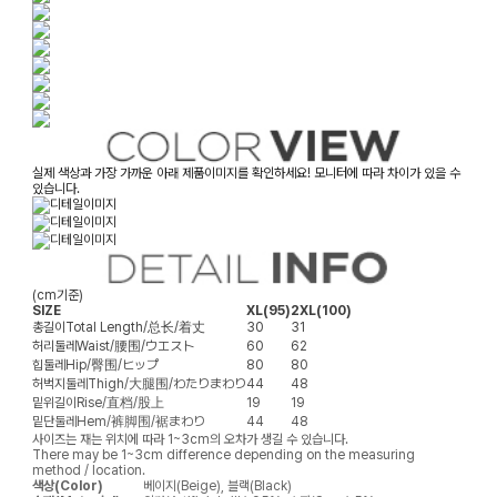
실제 색상과 가장 가까운 아래 제품이미지를 확인하세요! 모니터에 따라 차이가 있을 수
있습니다.
(cm기준)
SIZE
XL(95)
2XL(100)
총길이
Total Length/总长/着丈
30
31
허리둘레
Waist/腰围/ウエスト
60
62
힙둘레
Hip/臀围/ヒップ
80
80
허벅지둘레
Thigh/大腿围/わたりまわり
44
48
밑위길이
Rise/直档/股上
19
19
밑단둘레
Hem/裤脚围/裾まわり
44
48
사이즈는 재는 위치에 따라 1~3cm의 오차가 생길 수 있습니다.
There may be 1~3cm difference depending on the measuring
method / location.
색상(Color)
베이지(Beige), 블랙(Black)