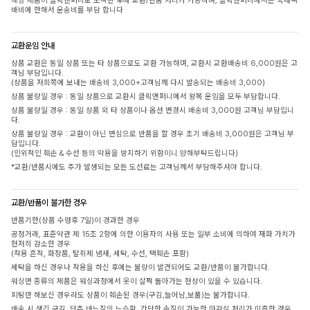
해당 제품이 클릭앤퍼니로 도착된 후에 교환/반품 처리가 가능하며, 클릭앤퍼니에서는 국내택
배비에 한해서 운송비를 부담 합니다
교환운임 안내
상품 교환은 동일 상품 또는 타 상품으로도 교환 가능하며, 교환시 교환배송비 6,000원은 고
객님 부담입니다.
(상품을 저희쪽에 보내는 배송비 3,000+고객님께 다시 발송되는 배송비 3,000)
상품 불량일 경우 : 동일 상품으로 교환시 클릭앤퍼니에서 왕복 운임을 모두 부담합니다.
상품 불량일 경우 : 동일 상품 외 타 상품이나 옵션 변경시 배송비 3,000원 고객님 부담입니
다.
상품 불량일 경우 : 교환이 아닌 변심으로 반품을 할 경우 초기 배송비 3,000원은 고객님 부
담입니다.
(인위적인 훼손 & 수선 등의 악용을 방지하기 위함이니 양해부탁드립니다)
*교환/반품시에도 추가 발생되는 모든 도선료는 고객님께서 부담해주셔야 합니다.
교환/반품이 불가한 경우
반품기한(상품 수령후 7일)이 경과한 경우
공정거래, 표준약관 제 15조 2항에 의한 이용자의 사용 또는 일부 소비에 의하여 재화 가치가
현저히 감소한 경우
(착용 흔적, 화장품, 탈취제 냄새, 세탁, 수선, 택훼손 포함)
세탁을 하신 경우나 착용을 하신 후에는 불량이 발견되어도 교환/반품이 불가합니다.
워싱면 종류의 제품은 워싱과정에서 옷이 살짝 돌아가는 현상이 있을 수 있습니다.
피팅만 해보신 경우라도 상품이 훼손된 경우(구김,늘어남,보풀)는 불가합니다.
배송 시 생긴 구김, 단추 바느질의 느슨함, 간단한 손질이 가능한 마감실 처리가 미흡한 경우