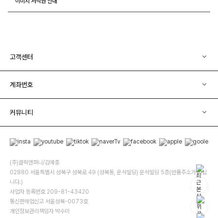
이미지 저작권 안내
고객센터
계좌번호
커뮤니티
(주)클릭앤퍼니/김예중
02880 서울특별시 성북구 성북로 49 (성북동, 운석빌딩) 운석빌딩 5층(반품주소가 아닙
니다.)
사업자 등록번호 209-81-43420
통신판매업신고 서울성북-0073호
개인정보관리책임자 박수미