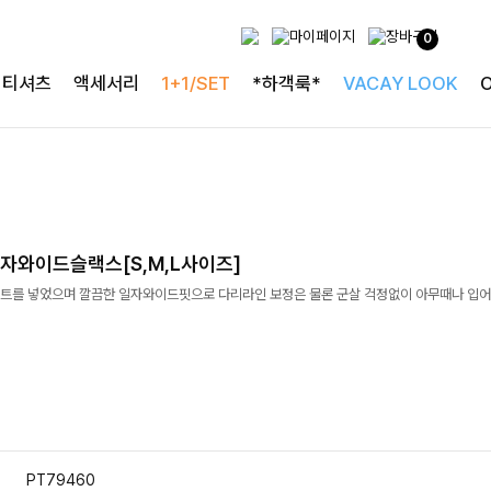
0
티셔츠
액세서리
1+1/SET
*하객룩*
VACAY LOOK
자와이드슬랙스[S,M,L사이즈]
트를 넣었으며 깔끔한 일자와이드핏으로 다리라인 보정은 물론 군살 걱정없이 아무때나 입어
PT79460