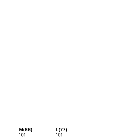
M(66)
L(77)
101
101