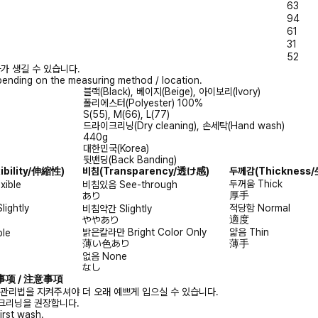
63
94
61
31
52
가 생길 수 있습니다.
ending on the measuring method / location.
블랙(Black), 베이지(Beige), 아이보리(Ivory)
폴리에스터(Polyester) 100%
S(55), M(66), L(77)
드라이크리닝(Dry cleaning), 손세탁(Hand wash)
440g
대한민국(Korea)
뒷밴딩(Back Banding)
xibility/伸縮性)
비침
(Transparency/透け感)
두께감
(Thicknes
두꺼움
Thick
exible
비침있음
See-through
厚手
あり
Slightly
적당함
Normal
비침약간
Slightly
適度
ややあり
밝은칼라만
Bright Color Only
얇음
Thin
ble
薄い色あり
薄手
없음
None
なし
注意事项 / 注意事項
 관리법을 지켜주셔야 더 오래 예쁘게 입으실 수 있습니다.
크리닝을 권장합니다.
irst wash.