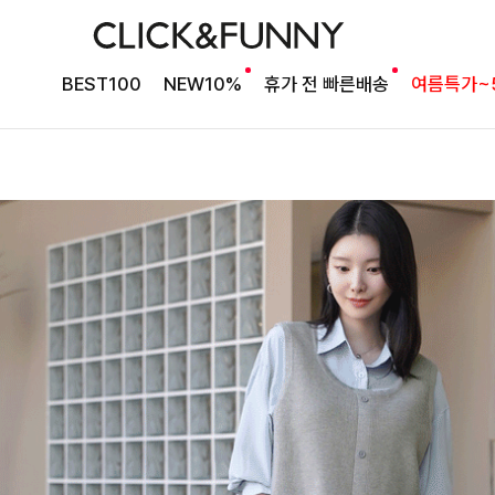
BEST100
NEW10%
휴가 전 빠른배송
여름특가~