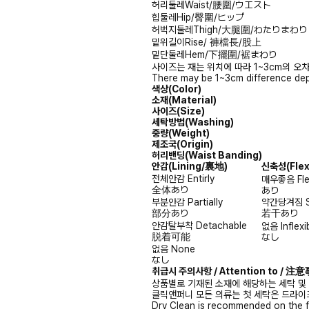
허리둘레
Waist/腰圍/ウエスト
힙둘레
Hip/臀圍/ヒップ
허벅지둘레
Thigh/大腿圍/わたりまわり
밑위길이
Rise/ 褲檔長/股上
밑단둘레
Hem/下擺圍/裾まわり
사이즈는 재는 위치에 따라 1~3cm의 오차
There may be 1~3cm difference dep
색상(Color)
소재(Material)
사이즈(Size)
세탁방법(Washing)
중량(Weight)
제조국(Origin)
허리밴딩(Waist Banding)
안감
(Lining/裏地)
신축성
(Fle
전체안감
Entirly
매우좋음
Fl
全体あり
あり
부분안감
Partially
약간당겨짐
部分あり
若干あり
안감탈부착
Detachable
없음
Inflexi
脱着可能
なし
없음
None
なし
취급시 주의사항 / Attention to / 
상품별로 기재된 소재에 해당하는 세탁 및
클릭앤퍼니 모든 의류는 첫 세탁은 드라이
Dry Clean is recommended on the f