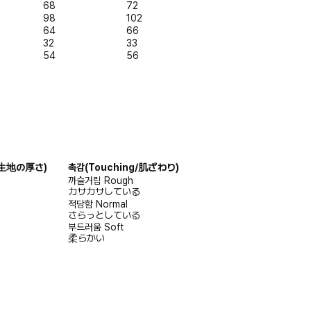
68
72
98
102
64
66
32
33
54
56
s/生地の厚さ)
촉감
(Touching/肌ざわり)
까슬거림
Rough
カサカサしている
적당함
Normal
さらっとしている
부드러움
Soft
柔らかい