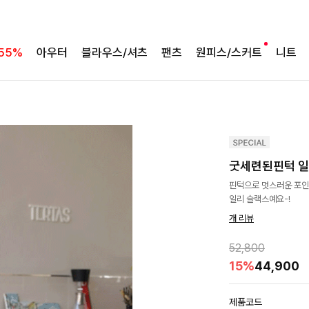
55%
아우터
블라우스/셔츠
팬츠
원피스/스커트
니트
굿세련된핀턱 일
핀턱으로 멋스러운 포인
일리 슬랙스예요-!
개 리뷰
52,800
15%
44,900
제품코드