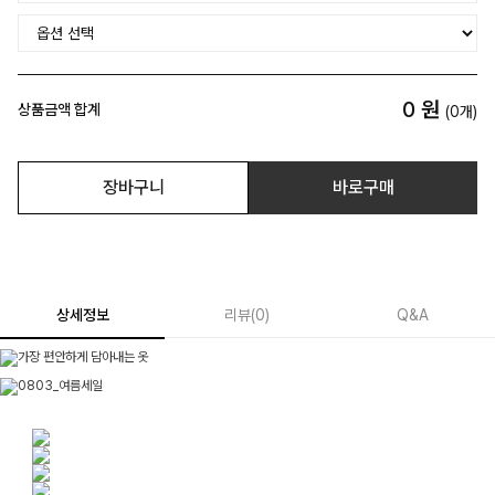
0
원
상품금액 합계
(
0
개)
장바구니
바로구매
상세정보
리뷰
(
0
)
Q&A