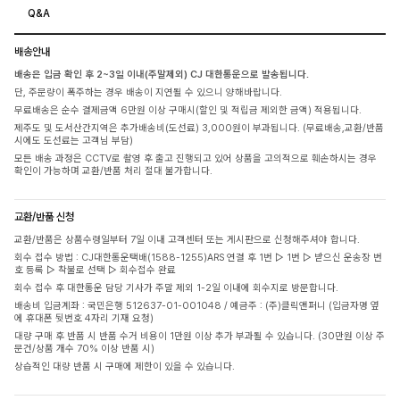
Q&A
배송안내
배송은 입금 확인 후 2~3일 이내(주말제외) CJ 대한통운으로 발송됩니다.
단, 주문량이 폭주하는 경우 배송이 지연될 수 있으니 양해바랍니다.
무료배송은 순수 결제금액 6만원 이상 구매시(할인 및 적립금 제외한 금액) 적용됩니다.
제주도 및 도서산간지역은 추가배송비(도선료) 3,000원이 부과됩니다. (무료배송,교환/반품
시에도 도선료는 고객님 부담)
모든 배송 과정은 CCTV로 촬영 후 출고 진행되고 있어 상품을 고의적으로 훼손하시는 경우
확인이 가능하며 교환/반품 처리 절대 불가합니다.
교환/반품 신청
교환/반품은 상품수령일부터 7일 이내 고객센터 또는 게시판으로 신청해주셔야 합니다.
회수 접수 방법 : CJ대한통운택배(1588-1255)ARS 연결 후 1번 ▷ 1번 ▷ 받으신 운송장 번
호 등록 ▷ 착불로 선택 ▷ 회수접수 완료
회수 접수 후 대한통운 담당 기사가 주말 제외 1-2일 이내에 회수지로 방문합니다.
배송비 입금계좌 : 국민은행 512637-01-001048 / 예금주 : (주)클릭앤퍼니 (입금자명 옆
에 휴대폰 뒷번호 4자리 기재 요청)
대량 구매 후 반품 시 반품 수거 비용이 1만원 이상 추가 부과될 수 있습니다. (30만원 이상 주
문건/상품 개수 70% 이상 반품 시)
상습적인 대량 반품 시 구매에 제한이 있을 수 있습니다.