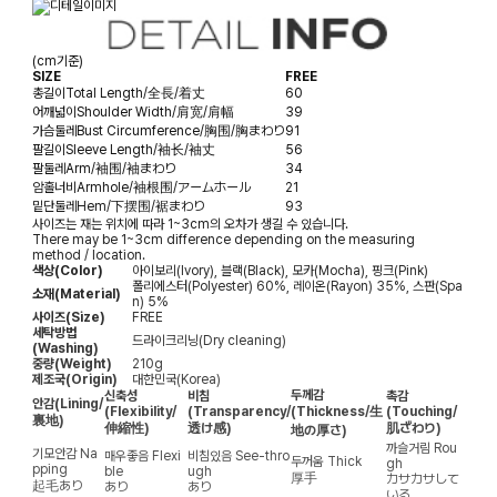
(cm기준)
SIZE
FREE
총길이
Total Length/全長/着丈
60
어깨넓이
Shoulder Width/肩宽/肩幅
39
가슴둘레
Bust Circumference/胸围/胸まわり
91
팔길이
Sleeve Length/袖长/袖丈
56
팔둘레
Arm/袖围/袖まわり
34
암홀너비
Armhole/袖根围/アームホール
21
밑단둘레
Hem/下摆围/裾まわり
93
사이즈는 재는 위치에 따라 1~3cm의 오차가 생길 수 있습니다.
There may be 1~3cm difference depending on the measuring
method / location.
색상(Color)
아이보리(Ivory), 블랙(Black), 모카(Mocha), 핑크(Pink)
폴리에스터(Polyester) 60%, 레이온(Rayon) 35%, 스판(Spa
소재(Material)
n) 5%
사이즈(Size)
FREE
세탁방법
드라이크리닝(Dry cleaning)
(Washing)
중량(Weight)
210g
제조국(Origin)
대한민국(Korea)
두께감
신축성
비침
촉감
안감
(Lining/
(Flexibility/
(Transparency/
(Thickness/生
(Touching/
裏地)
伸縮性)
透け感)
肌ざわり)
地の厚さ)
까슬거림
Rou
기모안감
Na
매우좋음
Flexi
비침있음
See-thro
두꺼움
Thick
gh
pping
ble
ugh
厚手
カサカサして
起毛あり
あり
あり
いる