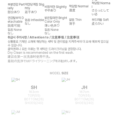
적당함
Norma
부분안감
Part
약간당겨짐
Slig
적당함
Normal
비침약간
Slightly
l
ially
htly
適度
ややあり
さらっとして
部分あり
若干あり
いる
안감탈부착
D
밝은칼라만
Bright
얇음
Thin
부드러움
Soft
없음
Inflexible
etachable
Color Only
なし
薄手
柔らかい
脱着可能
薄い色あり
없음
None
없음
None
なし
なし
취급시 주의사항 / Attention to / 注意事项 / 注意事項
상품별로 기재된 소재에 해당하는 세탁 및 관리법을 지켜주셔야 더 오래 예쁘게 입으실
수 있습니다.
클릭앤퍼니 모든 의류는 첫 세탁은 드라이크리닝을 권장합니다.
Dry Clean is recommended on the first wash.
建议在第一次洗涤时使用干洗。
最初の洗浄ではドライクリーニングをお勧めします。
MODEL
SIZE
SH
JH
163cm
167cm
TOP(55)
TOP(55)
BOTTOM(26)
BOTTOM(26)
SHOES(240)
SHOES(240)