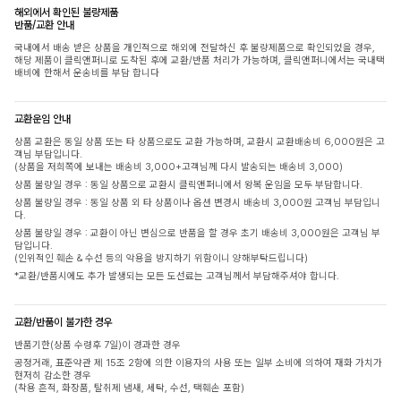
해외에서 확인된 불량제품
반품/교환 안내
국내에서 배송 받은 상품을 개인적으로 해외에 전달하신 후 불량제품으로 확인되었을 경우,
해당 제품이 클릭앤퍼니로 도착된 후에 교환/반품 처리가 가능하며, 클릭앤퍼니에서는 국내택
배비에 한해서 운송비를 부담 합니다
교환운임 안내
상품 교환은 동일 상품 또는 타 상품으로도 교환 가능하며, 교환시 교환배송비 6,000원은 고
객님 부담입니다.
(상품을 저희쪽에 보내는 배송비 3,000+고객님께 다시 발송되는 배송비 3,000)
상품 불량일 경우 : 동일 상품으로 교환시 클릭앤퍼니에서 왕복 운임을 모두 부담합니다.
상품 불량일 경우 : 동일 상품 외 타 상품이나 옵션 변경시 배송비 3,000원 고객님 부담입니
다.
상품 불량일 경우 : 교환이 아닌 변심으로 반품을 할 경우 초기 배송비 3,000원은 고객님 부
담입니다.
(인위적인 훼손 & 수선 등의 악용을 방지하기 위함이니 양해부탁드립니다)
*교환/반품시에도 추가 발생되는 모든 도선료는 고객님께서 부담해주셔야 합니다.
교환/반품이 불가한 경우
반품기한(상품 수령후 7일)이 경과한 경우
공정거래, 표준약관 제 15조 2항에 의한 이용자의 사용 또는 일부 소비에 의하여 재화 가치가
현저히 감소한 경우
(착용 흔적, 화장품, 탈취제 냄새, 세탁, 수선, 택훼손 포함)