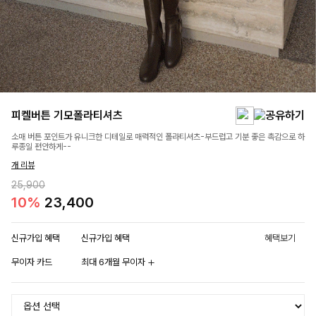
피켈버튼 기모폴라티셔츠
소매 버튼 포인트가 유니크한 디테일로 매력적인 폴라티셔츠-부드럽고 기분 좋은 촉감으로 하
루종일 편안하게--
개 리뷰
25,900
10%
23,400
신규가입 혜택
신규가입 혜택
혜택보기
무이자 카드
최대 6개월 무이자