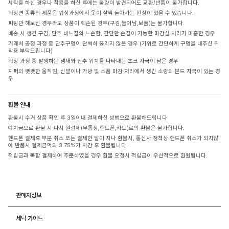
세탁을 하신 경우나 착용을 하신 후에는 불량이 발견되어도 교환/반품이 불가합니다.
워싱면 종류의 제품은 워싱과정에서 옷이 살짝 돌아가는 현상이 있을 수 있습니다.
피팅만 해보신 경우라도 상품이 훼손된 경우(구김,늘어남,보풀)는 불가합니다.
배송 시 생긴 구김, 단추 바느질의 느슨함, 간단한 손질이 가능한 마감실 처리가 미흡한 경우
거래처 공정 과정 중 단추구멍이 완벽히 뚫리지 않은 경우 (가위로 간단하게 구멍을 내주신 뒤
착용 부탁드립니다)
워싱 과정 중 발생하는 냄새와 단추 위치를 나타내는 초크 자국이 남은 경우
지퍼의 뻣뻣한 움직임, 신발이나 가방 및 소품 마감 처리에서 생긴 소량의 본드 자국이 있는 경
우
환불 안내
환불시 수거 상품 확인 후 3일이내 결제하신 방법으로 환불해드립니다
예치금으로 환불 시 다시 원결제(무통장,핸드폰,카드)로의 환불은 불가합니다.
핸드폰 결제후 부분 취소 또는 결제한 달이 지나 환불시, 통신사 정책상 핸드폰 취소가 되지않
아 반품시 결제금액의 3.75%가 차감 후 환불됩니다.
적립금과 복합 결제하여 주문하였을 경우 환불 요청시 적립금이 우선적으로 환원됩니다.
판매자정보
세탁 가이드