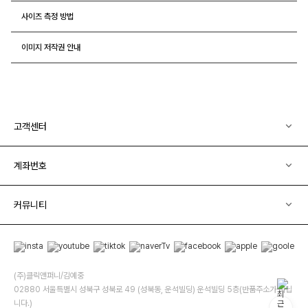
사이즈 측정 방법
이미지 저작권 안내
고객센터
계좌번호
커뮤니티
(주)클릭앤퍼니/김예중
02880 서울특별시 성북구 성북로 49 (성북동, 운석빌딩) 운석빌딩 5층(반품주소가 아닙
니다.)