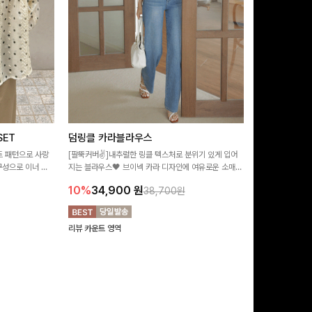
ET
덤링클 카라블라우스
비반드 링클
트 패턴으로 사랑
[팔뚝커버✌]내추럴한 링클 텍스처로 분위기 있게 입어
[구김걱정없는✨/
구성으로 이너 걱
지는 블라우스🖤 브이넥 카라 디자인에 여유로운 소매핏
처가 돋보이는 블
:)
더해져 여리하면서도 시원한 무드로 즐기기 좋아요-
소매 디테일이 
10%
34,900
원
17%
28,9
38,700원
연출해드려요!
리뷰 카운트 영역
리뷰 카운트 영역