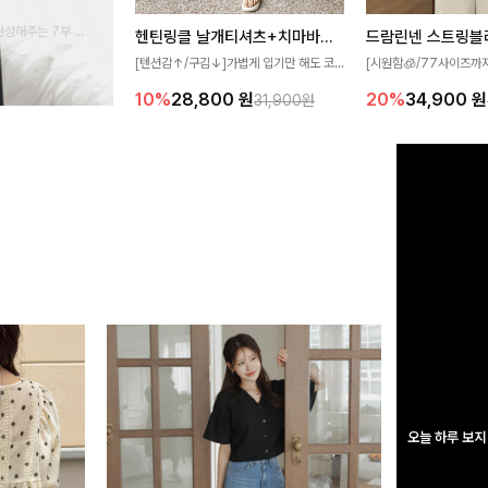
완성해주는 7부 블
헨틴링클 날개티셔츠+치마바지SET
드람린넨 스트링블
 스타일링을 연출하
[텐션감↑/구김↓]가볍게 입기만 해도 코
[시원함🧊/77사이즈까
디가 완성되는 세트 아이템으로, 자연스럽
한 텍스처가 돋보이는 블
10%
28,800
원
20%
34,900
원
31,900원
게 퍼지는 프릴 날개 소매가 우아한 포인트
없는 슬릿 카라 디자인이
를 더해드립니다💕 잔잔한 링클 텍스처 소
원하게 연출해드립니다 
재와 편안한 허리밴딩으로 하루 종일 산뜻
하고 쾌적하게 즐겨보세요!
오늘 하루 보지