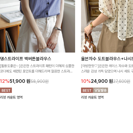
댕스트라이프 백버튼블라우스
율븐자수 도트블라우스+나시S
[활용도좋은✨]은은한 스트라이프 패턴이 더해져 심플한
[아방한핏🤍]은은한 레이스 자수와 도
코디에도 세련된 포인트를 더해드리며 깔끔한 스트라이
스러운 감성 가득 담았으며 나시 세트 
프 디테일로 유행 없이 오래 함께하기 좋은 블라우스예요
정없이 손쉽게 코디 가능한 블라우스에요
12%
51,900
원
10%
24,900
원
58,900원
27,600원
리뷰 카운트 영역
리뷰 카운트 영역