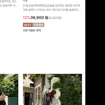
즈]
 떨어지는 핏으
[MADE/후기인
 반바지🤎 넉넉
[미운군살커버/쫀쫀👍]군살을 잡아주는 깔끔한 부츠컷
직하지만 부츠컷으
여행룩까지 활용도
핏에 발목이 드러나는 8부 기장으로 다리를 슬림하고 길
로 하루종일 편안
20%
29,9
어보이게 만들어주며 생지 소재로 멋을 더한 데님팬츠에
12%
36,900
원
41,900원
요~!
리뷰 카운트 영역
리뷰 카운트 영역