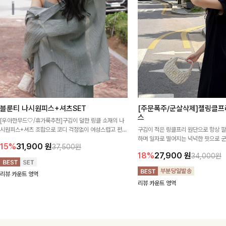
블룬티 나시원피스+셔츠SET
[주문폭주/군살삭제]젤링클프
스
[우아한무드🤍/휴가룩추천]구김이 덜한 링클 소재의 나
시원피스+셔츠 조합으로 코디 걱정없이 여성스럽고 편안
구김이 적은 링클프리 원단으로 항상 
하게 즐길 수 있는 아이템이에요:)
하며 일자로 떨어지는 넉넉한 핏으로 
15%
31,900
원
37,500원
해주는 원피스에요🖤
18%
27,900
원
34,000원
리뷰 카운트 영역
리뷰 카운트 영역