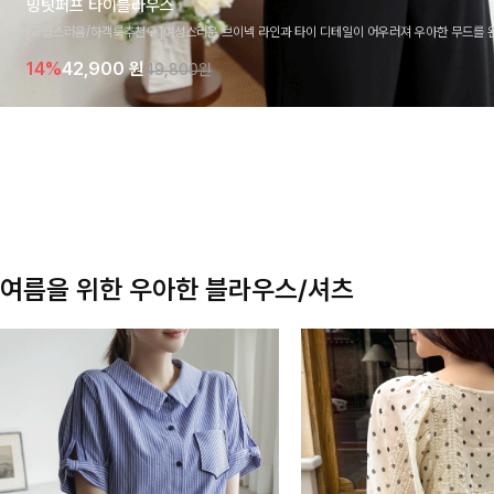
밍팃퍼프 타이블라우스
[고급스러움/하객룩추천💎]여성스러운 브이넥 라인과 타이 디테일이 어우러져 우아한 무드를 
라우스 🤍 여유로운 7부 소매로 편안하게 착용되며 데일리룩부터 출근룩, 하객룩까지 세련된
14%
42,900
원
49,800원
기 좋은 아이템이에요
여름을 위한 우아한 블라우스/셔츠