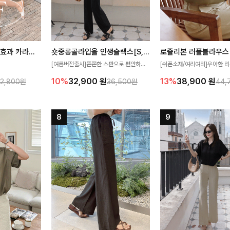
[재구매율1위] 냉감효과 카라니트
숏중롱골라입을 인생슬랙스[S,M,L,XL사이즈]
로즐리본 러플블라우스
[여름버전출시]쫀쫀한 스판으로 편안하게
[쉬폰소재/여리여리]우아한 리
필요가 없어요!얇
착용되어 누구나 입기 좋은 데일리 슬랙스!
연스럽게 흐르는 러플 디테일
10%
32,900
원
13%
38,900
원
32,800원
36,500원
44,
여름에도 시원하게
숏·기본·롱 기장과 와이드·부츠컷 핏까지 취
분위기를 더해주는 블라우스 
다
향에 맞게 선택할 수 있어 더욱 만족스러워
한 소재감과 여유롭게 떨어지
요
얼굴까지 화사해 보이며 세련
좋아요