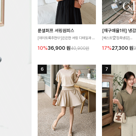
룬셀퍼프 셔링원피스
[데이트룩추천🩷]은은한 셔링 디테일과 퍼
[베스트🏆접촉냉감]
프 소매가 어우러져 사랑스러운 무드를 완
여름에도 무더위 걱정할 
10%
36,900
원
17%
27,300
원
40,900원
성해주는 원피스🤍 허리 스모크 밴딩이 슬
고 가벼운 소재감으로 
림한 실루엣을 연출해주며, 자연스럽게 퍼
즐기실 수 있는 니트랍니
지는 플레어 라인으로 여성스럽고 편안하게
즐기기 좋아요