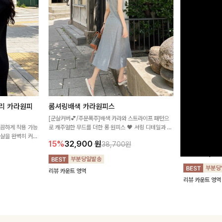
리 카라원피
롬셔링배색 카라원피스
[비율만점/
스
[군살커버💕/주문폭주]배색 카라와 스트라이프 패턴으
깔끔하게 착용 가능
로 캐주얼한 무드를 더한 롱 원피스 🖤 셔링 디테일과 쫀
고급스러운 플라
군살을 완벽히 커버
쫀한 스판 소재로 편안하면서도 여성스럽게 연출돼요
서 세련된 분위기
15%
32,900
원
38,700원
림하게 핏을 조절
12%
32,4
리뷰 카운트 영역
리뷰 카운트 영역