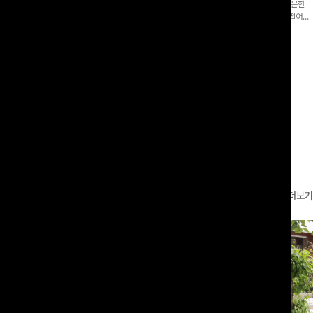
증👍]누구나 갖고 싶어할 슬랙스:)베이
[바스락소재💙/8부기장]사이드 버튼 디테일이 은은한
로 이쁜 핏 연출은 물론,쫀쫀한 스판끼
포인트가 되어주는 와이드 팬츠입니다. 여유롭게 떨어지
하게!
는 실루엣과 가볍게 바스락거리는 소재감으로 시원하고
00
원
14%
42,900
원
37,300원
49,800원
편안하게 즐기기 좋은 아이템-
리뷰 카운트 영역
더보기