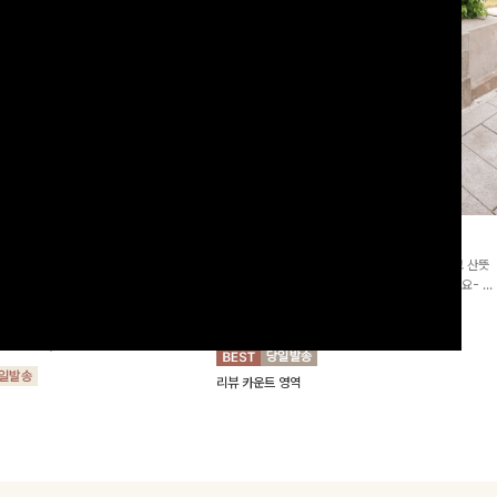
2차리오더]뮨스트링 플라워원피
딘젤퍼프 스트라이프원피스
[청순무드/체형커버]꾸안꾸 무드의 정석🤍 가볍고 산뜻
워 패턴과 랩 디자인으로 여성스러우면
한 착용감으로 여름 내내 손이 자주 가는 원피스예요- 은
를 더해주며 스트링이 내장되어있어 슬
은한 스트라이프 패턴과 여유로운 핏이 만나 편안함은 물
10%
64,900
원
72,100원
할 수 있어요🤍
론, 고급스러운 분위기까지 더해드립니다
00
원
36,800원
리뷰 카운트 영역