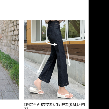
더예쁜린넨 8부부츠컷데님팬츠[S,M,L사이
급속쿨링효과 