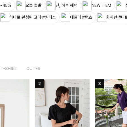
~45%
오늘 출발
단, 하루 혜택
NEW ITEM
하나로 완성된 코디 #원피스
데일리 #팬츠
화사한 #니
T-SHIRT
OUTER