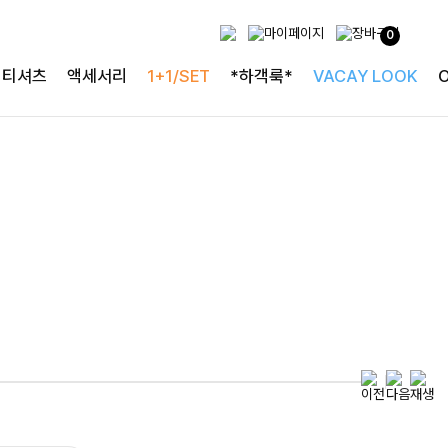
0
특별한 날을 빛내는
티셔츠
액세서리
1+1/SET
*하객룩*
VACAY LOOK
하객룩의 정석
로즐리본 러플블라우스