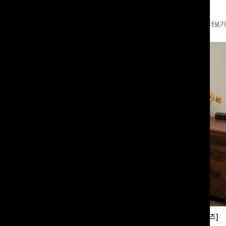
더보기
부츠컷슬랙스[S,M,L사이즈]
쿨링버튼 8부와이드팬츠[FREE,L사이즈]