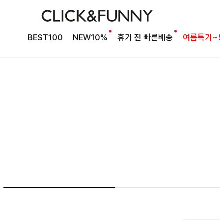
여름의 끝을 완성할
BEST100
NEW10%
휴가 전 빠른배송
여름특가~
감각적인 원피스
셀퍼프 셔링원피스