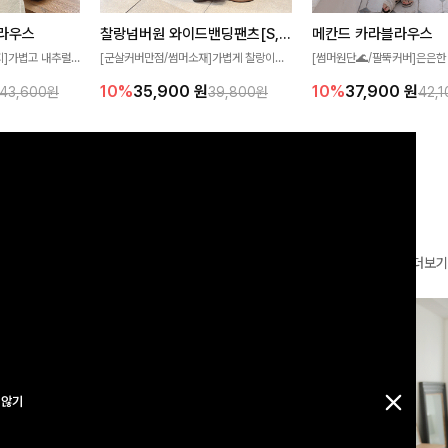
찰랑넘버원 와이드밴딩팬츠[S,M,L사이즈]
메칸드 카라블라우스
라우스
[군살커버만점/썸머소재]가볍게 찰랑이는
[썸머원단🌊/팔뚝커버]은은한
지]가볍고 내추럴
원단과 여유로운 와이드 핏으로 하루 종일
와 여유로운 실루엣이 만나 
라우스로, 답답함
10%
35,900
원
10%
37,900
원
39,800원
42,
43,600원
편안하게 착용하실 수 있는 팬츠입니다 🖤
세련된 무드를 연출해주는 블
 얼굴선을 더욱 시
✨ 허리 전체 밴딩과 스트링 디테일로 안정
리룩부터 출근룩까지 다양하게
🌿
감 있는 착용감을 더해드려요!
은 베이직한 디자인!
더보기
 않기