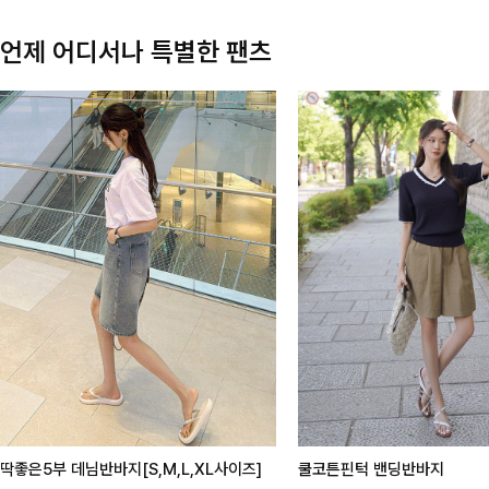
언제 어디서나 특별한 팬츠
딱좋은5부 데님반바지[S,M,L,XL사이즈]
쿨코튼핀턱 밴딩반바지