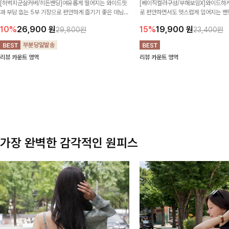
[허벅지군살커버/히든밴딩]여유롭게 떨어지는 와이드핏
[베이직컬러구성/부해보임X]와이드하게
과 부담 없는 5부 기장으로 편안하게 즐기기 좋은 데님
로 편안하면서도 멋스럽게 입어지는 밴딩
팬츠 ✨ 빈티지한 워싱감이 더해져 캐주얼하면서도 트렌
한 포켓 디테일 더해져 데일리룩부터 
10%
26,900
원
15%
19,900
원
29,800원
23,400원
디한 무드로 연출
높게 즐겨지는 아이템!
리뷰 카운트 영역
리뷰 카운트 영역
가장 완벽한 감각적인 원피스