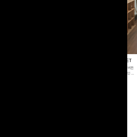
블라우스
제딧레이어드 블라우스+플레어팬츠SET
스퀘어넥]입체감 있는 링클 엠보 텍스
[완성도높은💗]레이어드한 듯 자연스러운 나시와 버튼
라우스- 여유로운 실루엣과 물결 짜임
원피스가 함께 구성된 세트 아이템입니다. 코디 고민 없
더해져 편안하면서도 여성스러운 무드를
이 한 벌만으로도 내추럴하면서 여성스러운 썸머룩 완성!
00
원
12%
43,900
원
34,800원
49,800원
리뷰 카운트 영역