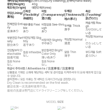
세탁방법(Washing)
드라이크리닝(Dry cleaning),손세탁(Hand wash)
중량(Weight)
40g
제조국(Origin)
대한민국(Korea)
두께감
신축성
비침
촉감
안감
(Lining/
(Flexibility/
(Transparency/
(Thickness/生
(Touching/
裏地)
伸縮性)
透け感)
肌ざわり)
地の厚さ)
까슬거림
Rou
전체안감
Enti
매우좋음
Flexi
비침있음
See-thro
두꺼움
Thick
gh
rly
ble
ugh
厚手
カサカサして
全体あり
あり
あり
いる
적당함
Norma
부분안감
Part
약간당겨짐
Slig
적당함
Normal
비침약간
Slightly
l
ially
htly
適度
ややあり
さらっとして
部分あり
若干あり
いる
안감탈부착
D
밝은칼라만
Bright
얇음
Thin
부드러움
Soft
없음
Inflexible
etachable
Color Only
なし
薄手
柔らかい
脱着可能
薄い色あり
없음
None
없음
None
なし
なし
취급시 주의사항 / Attention to / 注意事项 / 注意事項
상품별로 기재된 소재에 해당하는 세탁 및 관리법을 지켜주셔야 더 오래 예쁘게 입으실
수 있습니다.
클릭앤퍼니 모든 의류는 첫 세탁은 드라이크리닝을 권장합니다.
Dry Clean is recommended on the first wash.
建议在第一次洗涤时使用干洗。
最初の洗濯は専門店にてドライクリーニングをしてください。
MODEL
SIZE