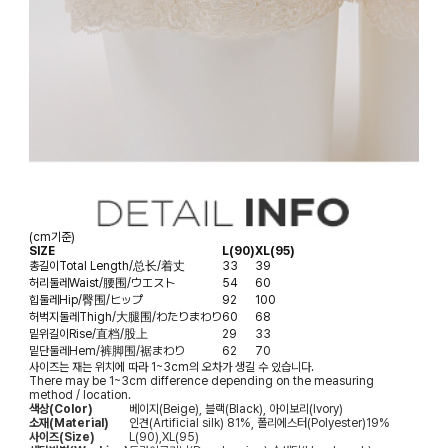
(cm기준)
SIZE
L(90)
XL(95)
총길이
Total Length/总长/着丈
33
39
허리둘레
Waist/腰围/ウエスト
54
60
힙둘레
Hip/臀围/ヒップ
92
100
허벅지둘레
Thigh/大腿围/わたりまわり
60
68
밑위길이
Rise/直档/股上
29
33
밑단둘레
Hem/裤脚围/裾まわり
62
70
사이즈는 재는 위치에 따라 1~3cm의 오차가 생길 수 있습니다.
There may be 1~3cm difference depending on the measuring
method / location.
색상(Color)
베이지(Beige), 블랙(Black), 아이보리(Ivory)
소재(Material)
인견(Artificial silk) 81%, 폴리에스터(Polyester)19%
사이즈(Size)
L(90),XL(95)