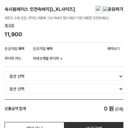
속시원레이스 인견속바지[L,XL사이즈]
냉장고 소재 인견, 아직도 여름에 그냥 속바지 찾으세요? 이번 여름엔 인견하세요:)
개 리뷰
11,900
신규가입 혜택
신규가입 혜택
혜택보기
무이자 카드
최대 6개월 무이자
0
원
상품금액 합계
(
0
개)