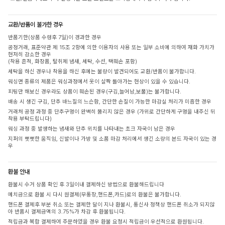
교환/반품이 불가한 경우
반품기한(상품 수령후 7일)이 경과한 경우
공정거래, 표준약관 제 15조 2항에 의한 이용자의 사용 또는 일부 소비에 의하여 재화 가치가
현저히 감소한 경우
(착용 흔적, 화장품, 탈취제 냄새, 세탁, 수선, 택훼손 포함)
세탁을 하신 경우나 착용을 하신 후에는 불량이 발견되어도 교환/반품이 불가합니다.
워싱면 종류의 제품은 워싱과정에서 옷이 살짝 돌아가는 현상이 있을 수 있습니다.
피팅만 해보신 경우라도 상품이 훼손된 경우(구김,늘어남,보풀)는 불가합니다.
배송 시 생긴 구김, 단추 바느질의 느슨함, 간단한 손질이 가능한 마감실 처리가 미흡한 경우
거래처 공정 과정 중 단추구멍이 완벽히 뚫리지 않은 경우 (가위로 간단하게 구멍을 내주신 뒤
착용 부탁드립니다)
워싱 과정 중 발생하는 냄새와 단추 위치를 나타내는 초크 자국이 남은 경우
지퍼의 뻣뻣한 움직임, 신발이나 가방 및 소품 마감 처리에서 생긴 소량의 본드 자국이 있는 경
우
환불 안내
환불시 수거 상품 확인 후 3일이내 결제하신 방법으로 환불해드립니다
예치금으로 환불 시 다시 원결제(무통장,핸드폰,카드)로의 환불은 불가합니다.
핸드폰 결제후 부분 취소 또는 결제한 달이 지나 환불시, 통신사 정책상 핸드폰 취소가 되지않
아 반품시 결제금액의 3.75%가 차감 후 환불됩니다.
적립금과 복합 결제하여 주문하였을 경우 환불 요청시 적립금이 우선적으로 환원됩니다.