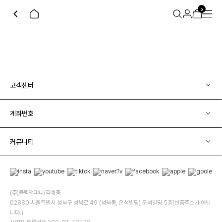
0
고객센터
계좌번호
커뮤니티
(주)클릭앤퍼니/김예중
02880 서울특별시 성북구 성북로 49 (성북동, 운석빌딩) 운석빌딩 5층(반품주소가 아닙
니다.)