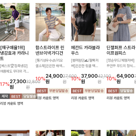
[재구매율1위]
함스트라이프 린
메칸드 카라블라
딘젤퍼프 스트라
냉감효과 카라니
넨브이넥가디건
우스
이프원피스
트
[통기성우수🧊/리오
[썸머원단🌊/팔뚝커
[청순무드/체형커버]
[베스트🏆접촉냉감]
셀소재]은은한 배색
버]은은한 링클 텍스
꾸안꾸 무드의 정석
여름에도 무더위 걱정
스트라이프 패턴으로
처와 여유로운 실루엣
🤍 가볍고 산뜻한 착
24,900
37,900
64,900
27,600
42,100
할 필요가 없어요!얇
캐주얼하면서도 산뜻
이 만나 내추럴하면서
용감으로 여름 내내
10%
10%
10%
27,300
원
원
원
32,800
원
원
고 가벼운 소재감으로
한 무드 살려주는 니
도 세련된 무드를 연
손이 자주 가는 원피
17%
원
원
여름에도 시원하게 즐
트 가디건 💛 브이넥
출해주는 블라우스-
스예요- 은은한 스트
기실 수 있는 니트랍
라인에 슬림하게 떨어
데일리룩부터 출근룩
라이프 패턴과 여유로
리뷰 카운트 영역
리뷰 카운트 영역
리뷰 카운트 영역
니다
지는 핏 더해져 단독
까지 다양하게 활용하
운 핏이 만나 편안함
리뷰 카운트 영역
으로도 여리하고 세련
기 좋은 베이직한 디
은 물론, 고급스러운
되게 입어져요-
자인!
분위기까지 더해드립
니다