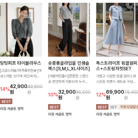
밍팃퍼프 타이블라우스
숏중롱골라입을 인생슬
특스트라이프 링클원피
랙스[S,M,L,XL사이즈]
스+스트링자켓SET
[고급스러움/하객룩추천💎]여
성스러운 브이넥 라인과 타이
[여름버전출시]쫀쫀한 스판으
가볍고 시원한 링클 원피스와
디테일이 어우러져 우아한 무
로 편안하게 착용되어 누구나
스트링 자켓이 세트로 구성되
42,900
49,800
드를 완성해주는 7부 블라우
입기 좋은 데일리 슬랙스!숏·기
어 코디 고민 없이 완성도 높은
14%
원
32,900
69,900
원
36,500
79,40
스 🤍 여유로운 7부 소매로 편
본·롱 기장과 와이드·부츠컷 핏
스타일링을 연출해주는 아이템
10%
12%
원
원
원
원
안하게 착용되며 데일리룩부터
까지 취향에 맞게 선택할 수 있
🤍 따로 또 같이 활용하기 좋
출근룩, 하객룩까지 세련된 스
어 더욱 만족스러워요
아 실용적이며, 스트링 디테일
리뷰 카운트 영역
타일링을 연출하기 좋은 아이
로 다양한 핏을 연출할 수 있어
리뷰 카운트 영역
리뷰 카운트 영역
템이에요
데일리부터 여행룩까지 멋스럽
게 즐기기 좋아요 ✨