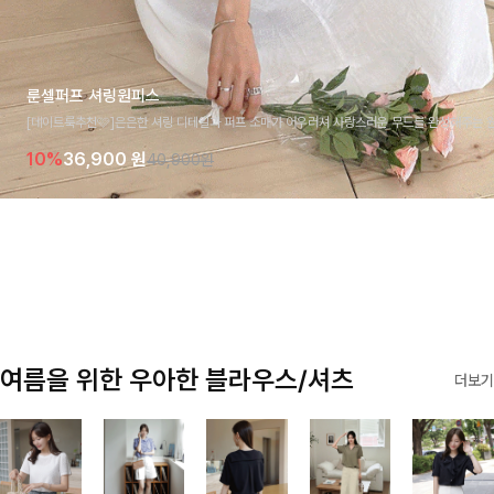
룬셀퍼프 셔링원피스
[데이트룩추천🩷]은은한 셔링 디테일과 퍼프 소매가 어우러져 사랑스러운 무드를 완성해주는 원
모크 밴딩이 슬림한 실루엣을 연출해주며, 자연스럽게 퍼지는 플레어 라인으로 여성스럽고 편안
10%
36,900
원
40,900원
요
여름을 위한 우아한 블라우스/셔츠
더보기