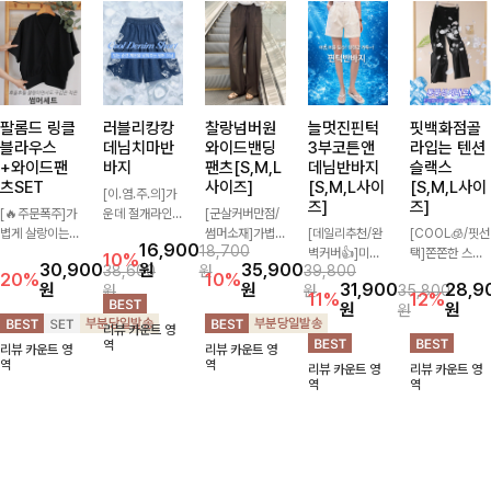
팔롬드 링클
러블리캉캉
찰랑넘버원
늘멋진핀턱
핏백화점골
블라우스
데님치마반
와이드밴딩
3부코튼앤
라입는 텐션
+와이드팬
바지
팬츠[S,M,L
데님반바지
슬랙스
츠SET
사이즈]
[S,M,L사이
[S,M,L사이
[이.염.주.의]가
즈]
즈]
[🔥주문폭주]가
운데 절개라인과
[군살커버만점/
볍게 살랑이는
자연스러운 셔링
썸머소재]가볍
[데일리추천/완
[COOL🧊/핏선
16,900
18,700
소재감으로 시원
으로 캉캉스커트
게 찰랑이는 원
벽커버👍]미운
택]쫀쫀한 스판
10%
30,900
원
35,900
38,600
원
39,800
하고 여성스럽게
를 입은 듯한 느
단과 여유로운
군살은 쏙 가려
15% 소재로 하
20%
10%
원
원
31,900
28,9
원
원
35,800
입어지는 블라우
낌을 주는 치마
와이드 핏으로
주고 다리는 더
루 종일 편안하
11%
12%
원
원
원
스+팬츠 세트
반바지! 데님 소
하루 종일 편안
욱 길어보이게
게 입어지면서
리뷰 카운트 영
🖤 허리 밴딩 디
재로 여성스럽고
하게 착용하실
하는 넉넉한 3
깔끔한 핏까지
역
리뷰 카운트 영
리뷰 카운트 영
테일로 편안하면
캐주얼하게 즐길
수 있는 팬츠입
부 기장감으로
완성해주는 슬랙
역
역
리뷰 카운트 영
리뷰 카운트 영
서도 자연스럽게
수 있어요💙
니다 🖤✨ 허리
편안하면서 핀턱
스🖤 절개와이
역
역
라인 잡아주어
전체 밴딩과 스
디테일로 멋을
드·핀턱와이드·
꾸안꾸 무드로
트링 디테일로
살린 코튼&데님
부츠컷·일자까지
멋스럽게 완성!
안정감 있는 착
반바지에요~!
취향 따라 골라
용감을 더해드려
입기 좋은 4가
요!
지 디자인 구성
으로 데일리부터