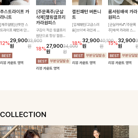
추스트라이프 카
[주문폭주/군살
캘핀패턴 버튼니
롬셔링배색 카라
라니트
삭제]젤링클프리
트
원피스
카라원피스
[캐주얼템]산뜻한 스
[입체패턴/고급스러
[군살커버💕/주문폭
트라이프 패턴과 단정
구김이 적은 링클프리
움]브이넥 라인과 감
주]배색 카라와 스트
한 카라 디자인이 어
원단으로 항상 깔끔하
각적인 패턴이 어우러
라이프 패턴으로 캐주
29,900
32,900
32,900
33,900
40,100
3
우러져 깔끔한 무드를
게 착용 가능하며 일
져 포인트 있게 즐기
얼한 무드를 더한 롱
12%
18%
15%
원
27,900
원
원
원
34,000
원
완성해주는 니트 🤍
자로 떨어지는 넉넉한
기 좋은 가디건 🤍 가
원피스 🖤 셔링 디테
18%
원
원
부드러운 착용감과 편
핏으로 군살을 완벽히
볍게 걸쳐주기만 해도
일과 쫀쫀한 스판 소
안한 핏으로 데님부터
커버해주는 원피스에
스타일리시한 무드를
재로 편안하면서도 여
리뷰 카운트 영역
리뷰 카운트 영역
리뷰 카운트 영역
슬랙스까지 다양하게
요🖤
더해주어 데일리하게
성스럽게 연출돼요
리뷰 카운트 영역
매치하기 좋아 데일리
활용하기 좋아요 ✨
룩부터 출근룩까지 활
용도 높게 즐기기 좋
은 아이템이에요 ✨
COLLECTION