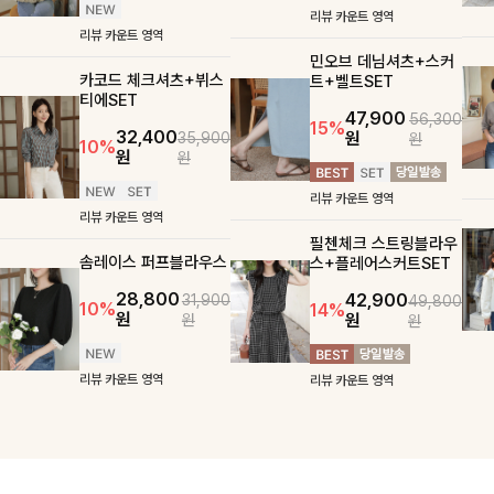
리뷰 카운트 영역
리뷰 카운트 영역
민오브 데님셔츠+스커
카코드 체크셔츠+뷔스
트+벨트SET
티에SET
47,900
56,300
15%
32,400
원
35,900
원
10%
원
원
리뷰 카운트 영역
리뷰 카운트 영역
필첸체크 스트링블라우
솜레이스 퍼프블라우스
스+플레어스커트SET
28,800
42,900
31,900
49,800
10%
14%
원
원
원
원
리뷰 카운트 영역
리뷰 카운트 영역