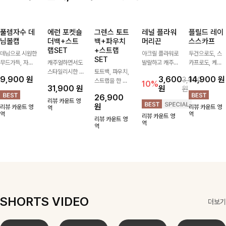
풀렘자수 데
에런 포켓숄
그렌스 토트
레널 플라워
플릴드 레이
님볼캡
더백+스트
백+파우치
머리끈
스스카프
랩SET
+스트랩
데님으로 시원한
아크릴 플라워로
두건으로도, 스
SET
무드가득, 자수
캐주얼하면서도
발랄하고 캐주얼
카프로도, 케이
로 트렌디한 포
스타일리시한 무
토트백, 파우치,
한 무드가 느껴
프로도 착용 가
9,900
원
3,600
14,900
원
3,900
인트까지볼캡 하
드를 더해주는
스트랩을 한 번
지는 헤어아이템
능한 만능
10%
31,900
원
원
원
나만으로 포인트
멀티 포켓 숄더
에 드리는
ITEM-!
26,900
가 되어주는 아
백-가볍게 매기
ITEM활용도 높
러블리하고 소녀
리뷰 카운트 영
원
리뷰 카운트 영
리뷰 카운트 영
이템
좋은 디자인과
역
게 어디에든 다
스러운 감성 가
역
역
리뷰 카운트 영
실용적인 수납으
양하게 즐겨주세
득 챙겨가세요-
리뷰 카운트 영
역
로 데일리로 활
요 ;)
역
용하기 좋아요
SHORTS VIDEO
더보기