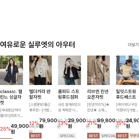
감에 캐주얼한
려요!
감성까지 더해져
데일리하게 손이
자주 가요
여유로운 실루엣의 아우터
더보기
classic. 헬
탤더카라 반
롬피드 스트
리브엔 린넨
필밋스트링
린느 싱글자
팔자켓
링후드점퍼
오픈자켓
후드베스트
켓
[스판혼방/출근
사선 절개라인으
[린넨100%]★
[레이어드/구김
[국내생산/하이
룩추천✨]가볍
로 독특한 디자
린넨★ 소재의
걱정NO]가볍게
퀄리티]하프기
게 툭 걸치기 좋
인을 담았으며
시원함과 오픈
툭 걸치기 좋은
79,900
29,900
99,800
24,9
90,700
34,300
126,300
장의 부담스럽지
은 반팔 자켓으
가볍고 심플해서
디자인으로 더욱
캐주얼 무드의
12%
13%
21%
15%
49,900
원
원
원
원
66,500
원
원
원
않은 기장으로
로, 큼직한 버튼
데일리로 간단하
경쾌한 자켓! 자
스트링 후드 베
25%
원
원
클래식이 주는
과 플랩 포켓 디
게 걸치기 좋은
수 디테일로 세
스트 🖤 밑단 스
멋!스탠다드한
테일이 캐주얼하
스트링점퍼에요!
련된 포인트까지
트링 디테일로