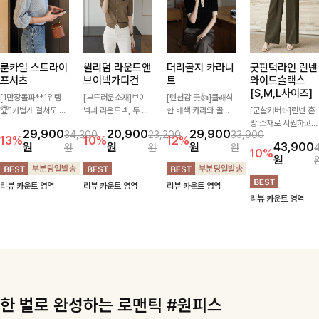
룬카일 스트라이
윌리덤 라운드앤
더리골지 카라니
굿핀턱라인 린넨
프셔츠
브이넥가디건
트
와이드슬랙스
[S,M,L사이즈]
[1만장돌파**1위템
[부드러운소재]브이
[텐션감 굿👍]클래식
🏆]가볍게 걸쳐도 살
넥과 라운드넥, 두 가
한 배색 카라와 골드
[군살커버✨]린넨 혼
아나는 산뜻한 컬러
지 넥 라인 중 취향에
버튼 디테일이 세련된
방 소재로 시원하고
29,900
20,900
29,900
34,300
23,200
33,900
감, 여름에 딱 맞는 코
맞게 선택할 수 있는
포인트를 더해주는 니
쾌적하게 즐기기 좋은
13%
10%
12%
원
원
원
43,900
원
원
원
튼 셔츠❤️ 여유 있는
활용도 높은 가디건
트입니다. 세로 골지
와이드 슬랙스입니다.
10%
원
핏과 스트라이프 패
🤍 부드러운 착용감
짜임이 슬림한 실루엣
핀턱 디테일과 여유로
턴, 자연스러운 실루
과 베이직한 디자인으
을 연출해 단정하면서
운 와이드 핏이 더해
리뷰 카운트 영역
리뷰 카운트 영역
리뷰 카운트 영역
엣으로 데일리 코디에
로 단독은 물론 가볍
도 여성스러운 무드를
져 길고 멋스러운 실
리뷰 카운트 영역
부담 없이 매치된답니
게 걸쳐 입기 좋아 데
완성해드려요.
루엣을 완성해드려
다:)
일리룩부터 출근룩까
요-
지 다양하게 즐기기
좋은 아이템이에요 ✨
한 벌로 완성하는 로맨틱 #원피스