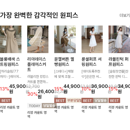
출근룩까지 모두
책임질 데일리
가장 완벽한 감각적인 원피스
더보기
팬츠랍니다
블룽배색 스
리아레이스
뮨첼버튼 멜
룬셀퍼프 셔
라몰핀턱 퍼
트링원피스
플레어스커
빵원피스
링원피스
프원피스
트
[허리슬림/77
[스테디⭐]체형
[데이트룩추천
[슬림핏연출]잔
까지✨]레이어
러블리한 캉캉스
에 맞게 조절 가
🩷]은은한 셔링
잔한 핀턱 디테
드한 듯한 배색
커트를 쫀쫀하게
능한 어깨 스트
디테일과 퍼프
일과 허리 링이
45,900
44,900
36,900
34,9
52,700
52,800
40,900
디자인으로 하나
입어 편안하고
랩으로 된 멜빵
소매가 어우러져
더해져 여성스러
13%
15%
10%
15%
원
26,400
원
원
원
원
37,700
원
원
만 입어도 완성
예쁘게♡
원피스-! 포켓
사랑스러운 무드
운 실루엣을 완
30%
원
원
도 높은 스타일
버튼 디테일로
를 완성해주는
성해드리는 롱
을 연출해주는
포인트를 더했으
원피스🤍 허리
원피스🤍✨ 가
리뷰 카운트 영
리뷰 카운트 영
리뷰 카운트 영
리뷰 카운트 영
원피스- 허리 스
며 간단하게 레
스모크 밴딩이
볍고 산뜻한 소
역
역
역
역
리뷰 카운트 영
트링으로 슬림한
이어드해서 입기
슬림한 실루엣을
재감으로 한여름
역
실루엣을 조절할
좋아요~
연출해주며, 자
까지 시원하게
수 있어 편안하
연스럽게 퍼지는
착용하기 좋아
면서도 여성스럽
플레어 라인으로
요-