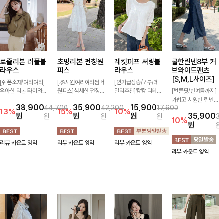
로즐리본 러플블
초밍리본 펀칭원
레킷퍼프 셔링블
쿨한린넨8부 커
라우스
피스
라우스
브와이드팬츠
[S,M,L사이즈]
[쉬폰소재/여리여리]
[🧊시원여리여리썸머
[인기급상승/7부/데
우아한 리본 타이와
원피스]섬세한 펀칭
일리추천]캉캉 디테일
[벌룬핏/한여름까지]
자연스럽게 흐르는 러
디테일과 리본 포인트
이 더해져 사랑스럽고
가볍고 시원한 린넨
38,900
35,900
15,900
44,700
42,200
17,600
플 디테일이 여성스러
가 어우러져 사랑스러
풍성한 실루엣을 완성
혼방 소재로 한여름까
13%
15%
10%
원
원
원
35,900
원
원
원
운 분위기를 더해주는
운 무드를 더한 원피
해주는 블라우스 🤍
지 쾌적하게 즐기기
10%
원
블라우스 🤎 하늘하
스 🤍 여리하게 퍼지
가볍게 퍼지는 핏으로
좋은 8부 커브 와이드
늘한 소재감과 여유롭
는 실루엣으로 로맨틱
체형을 자연스럽게 커
팬츠 🤍 자연스럽게
리뷰 카운트 영역
리뷰 카운트 영역
리뷰 카운트 영역
게 떨어지는 실루엣으
하고 여성스럽게 연출
버해주며 여성스럽게
떨어지는 커브핏이 멋
리뷰 카운트 영역
로 얼굴까지 화사해
돼요 ✨
즐기기 좋아요 ✨
스러운 실루엣을 연출
보이며 세련되게 즐기
해줘요 ✨
기 좋아요