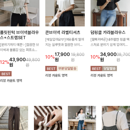
폴릿핀턱 브이넥블라우
콘브이넥 라벨티셔츠
덤링클 카라블라우스
스+스트랩SET
[매일입어요🩵]여유롭게 떨어
[팔뚝커버✌]내추럴한 링클 텍
[분위기까지 예쁜✨]깔끔한 브
지는 실루엣과 깔끔한 브이넥
스처로 분위기 있게 입어지는
이넥과 볼륨감 있는 퍼프소매
디자인으로 데일리하게 즐기기
블라우스🖤 브이넥 카라 디자
17,900
34,900
19,800
38,70
의 조화가 돋보이는 아이템✨
좋은 티셔츠- 소매 라벨 디테
인에 여유로운 소매핏 더해져
10%
10%
43,900
원
원
49,800
원
원
허리 스트랩으로 원하는 핏을
일이 은은한 포인트를 더해 심
여리하면서도 시원한 무드로
12%
원
원
연출할 수 있어 더욱 날씬해 보
플하면서도 센스 있는 스타일
즐기기 좋아요-
이며, 데님부터 슬랙스까지 매
을 완성해드려요!
리뷰 카운트 영역
리뷰 카운트 영역
치만으로도 분위기 있는 스타
리뷰 카운트 영역
일이 완성됩니다🌸