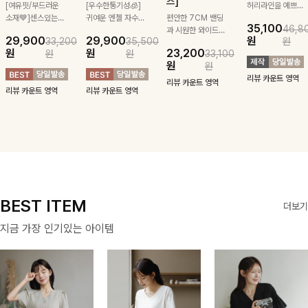
즈]
[여유핏/부드러운
[우수한통기성🧊]
허리라인을 예쁘게
소재💙]센스있는
귀여운 엔젤 자수
편안한 7CM 밴딩
잡아주는 스트링과
35,100
46,8
스트라이프 패턴에
로 은은한 포인트
과 시원한 와이드
깔끔한 스트라이프
29,900
29,900
원
33,200
35,500
원
귀여운 퍼피 펜던
가 되어주는 니트:)
구김 제로 슬랙스
패턴에 링클프리!
원
원
23,200
원
원
33,100
트로 포인트를 선
카라와 버튼 디테
로 여름 잡아보자 !
💙플레어지는 롱한
원
원
사하는 니트 가디
일로 밋밋함을 덜
기장감까지 완벽한
리뷰 카운트 영역
건을 소개할게요 :)
어냈고 린넨 혼방
데일리 원피스:B
리뷰 카운트 영역
리뷰 카운트 영역
리뷰 카운트 영역
소재로 입자마자
시원함을 느낄 수
있어요🤍
BEST ITEM
더보기
지금 가장 인기있는 아이템