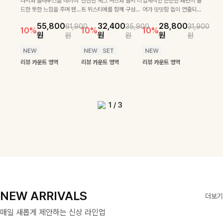
나시와 블라우스를 레이어
잔잔한 체크 셔츠와 골지 니
입체적인 은은한 패턴이 들
턴으로 데일리룩에 포
울 함유 소재로 포근
이직 무드의 니트!레
잔잔한 체크 셔츠와 골지 니
[텐션감↑/구김↓]가볍게
31,900
26,900
원
25,800
35,400
28,60
드한 듯한 느낌을 주며 펜던
트 뷔스티에를 함께 구성해
어가 밋밋함 없이 연출되며
인트를 더해줄 아이템
하면서도 가볍게 착용
터리 펜던트로 고급스
트 뷔스티에를 함께 구성해
입기만 해도 코디가 완성되
가볍고 시원한 링클 원피스
10%
10%
원
원
원
원
트와 소매 롤업 디테일로 더
코디 고민 없이 완성도 높은
퍼프 소매와 레이스 디테일
입니다 카라넥 디자인
되는 니트예요🧶 세
러운 포인트를 내어주
코디 고민 없이 완성도 높은
는 세트 아이템으로, 자연스
와 스트링 자켓이 세트로 구
리뷰 카운트 영역
55,800
32,400
28,800
61,900
35,900
31,900
욱 세련되고 밑단에 밴딩이
레이어드룩을 연출해주는
로 사랑스러운 분위기가 느
32,400
29,900
35,900
33,900
으로 깔끔한 이미지로
로 골지 짜임 디테일
었어요:D
10%
10%
10%
레이어드룩을 연출해주는 세
럽게 퍼지는 프릴 날개 소매
성되어 코디 고민 없이 완성
10%
12%
원
원
원
원
원
원
내장되어있어 셔링을 은은
세트입니다. 각각 단독으로
껴지는 블라우스🖤
원
원
69,900
원
원
79,400
만들어 주는 7부 니
이 슬림한 실루엣을
트입니다. 각각 단독으로도
가 우아한 포인트를 더해드
도 높은 스타일링을 연출해
12%
하게 연출해주는 블라우스
도 활용 가능해 실용성까지
원
리뷰 카운트 영역
리뷰 카운트 영역
원
트입니다 ~
연출해주며, 부드러운
활용 가능해 실용성까지 갖
립니다💕 잔잔한 링클 텍스
주는 아이템 🤍 따로 또 같
에요:)
갖춘 아이템이에요🤎
신축성까지 더해져 데
춘 아이템이에요🤎
처 소재와 편안한 허리밴딩
이 활용하기 좋아 실용적이
리뷰 카운트 영역
리뷰 카운트 영역
리뷰 카운트 영역
일리로 즐기기 좋답니
리뷰 카운트 영역
리뷰 카운트 영역
으로 하루 종일 산뜻하고 쾌
며, 스트링 디테일로 다양한
다🤍
리뷰 카운트 영역
적하게 즐겨보세요!
핏을 연출할 수 있어 데일리
부터 여행룩까지 멋스럽게
즐기기 좋아요 ✨
1
/
3
NEW ARRIVALS
더보기
매일 새롭게 제안하는 신상 라인업