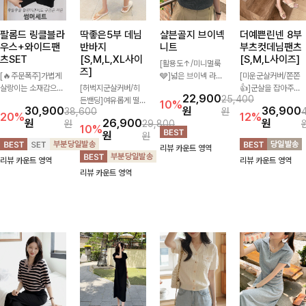
팔롬드 링클블라
딱좋은5부 데님
샬븐골지 브이넥
더예쁜린넨 8부
우스+와이드팬
반바지
니트
부츠컷데님팬츠
츠SET
[S,M,L,XL사이
[S,M,L사이즈]
[활용도↑/미니멀룩
즈]
[🔥주문폭주]가볍게
🩶]넓은 브이넥 라인
[미운군살커버/쫀쫀
살랑이는 소재감으로
[허벅지군살커버/히
과 쫀쫀한 골지 소재
👍]군살을 잡아주는
22,900
25,400
시원하고 여성스럽게
든밴딩]여유롭게 떨어
로 몸에 편안하게 닿
깔끔한 부츠컷 핏에
10%
30,900
원
36,900
38,600
원
입어지는 블라우스
지는 와이드핏과 부담
으며 슬림한 실루엣을
발목이 드러나는 8부
20%
12%
원
26,900
원
원
29,800
+팬츠 세트 🖤 허리
없는 5부 기장으로 편
만들어주고 데일리로
기장으로 다리를 슬림
10%
원
원
밴딩 디테일로 편안하
안하게 즐기기 좋은
입어도 손색없는 니트
하고 길어보이게 만들
리뷰 카운트 영역
면서도 자연스럽게 라
데님 팬츠 ✨ 빈티지
에요!
어주며 생지 소재로
리뷰 카운트 영역
리뷰 카운트 영역
인 잡아주어 꾸안꾸
한 워싱감이 더해져
멋을 더한 데님팬츠에
리뷰 카운트 영역
무드로 멋스럽게 완
캐주얼하면서도 트렌
요~!
성!
디한 무드로 연출