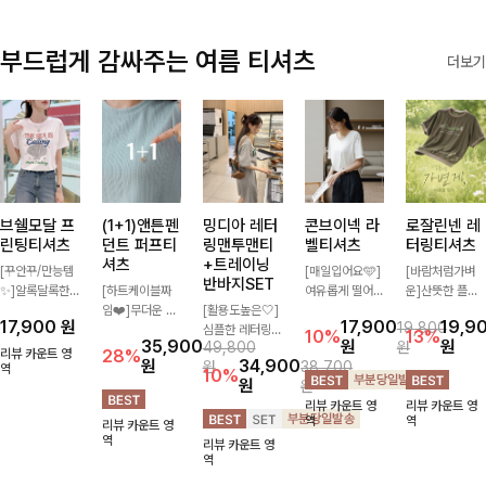
부드럽게 감싸주는 여름 티셔츠
더보기
브쉘모달 프
(1+1)앤튼펜
밍디아 레터
콘브이넥 라
로잘린넨 레
린팅티셔츠
던트 퍼프티
링맨투맨티
벨티셔츠
터링티셔츠
셔츠
+트레이닝
[꾸안꾸/만능템
[매일입어요🩵]
[바람처럼가벼
반바지SET
✨]알록달록한
[하트케이블짜
여유롭게 떨어지
운]산뜻한 플라
레터링에 조개
임❤️]무더운 여
[활용도높은🤍]
는 실루엣과 깔
워 레터링과 여
17,900
원
17,900
19,9
19,800
프린팅으로 밋밋
름 사랑스러운
심플한 레터링
끔한 브이넥 디
유로운 핏이 어
10%
13%
35,900
원
원
49,800
원
하지 않으면서
낭만같은 티셔츠
포인트의 반팔
자인으로 데일리
우러져 편안하게
리뷰 카운트 영
28%
원
34,900
원
38,700
아기자기한 감성
역
소재감에서 주는
티셔츠와 여유롭
하게 즐기기 좋
즐기기 좋은 티
10%
원
원
을 더해 룩에 포
포인트와 금장으
게 떨어지는 반
은 티셔츠- 소매
셔츠 💚 롤업 소
리뷰 카운트 영
리뷰 카운트 영
인트가 되어줄
로 고급스러움도
바지 조합으로
라벨 디테일이
매 디테일과 부
역
역
리뷰 카운트 영
캐주얼한 무드의
놓치지 말아요♥
꾸안꾸 무드 제
은은한 포인트를
드러운 분위기가
역
리뷰 카운트 영
티셔츠!
대로 살려주는
더해 심플하면서
더해져 꾸안꾸
역
트레이닝 세트
도 센스 있는 스
데일리룩으로 활
🖤 편안한 착용
타일을 완성해드
용하기 좋아요-