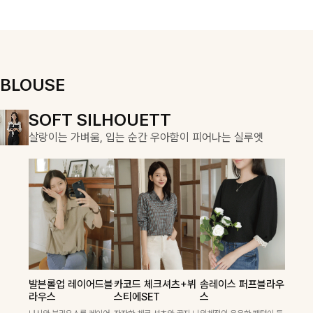
게 즐기기 좋아
여성스럽고 편안
요-
하게 즐기기 좋
아요
BLOUSE
DOUBLE THE JOY
SOFT SILHOUETT
COZY ESSENTIAL
함께할 때 더욱 완벽한, 합리적인 선택으로 채우는 즐거움
살랑이는 가벼움, 입는 순간 우아함이 피어나는 실루엣
매일의 일상을 부드럽게 감싸줄 니트 컬렉션
칠스트라이프 카
폴딘울 골지유넥
셀드펜던트 7부
라7부니트
니트
니트
발븐롤업 레이어드블
카코드 체크셔츠+뷔
솜레이스 퍼프블라우
카코드 체크셔츠+뷔
헨틴링클 날개티셔츠
특스트라이프 링클원
[골드버튼/클래식무
[여리핏/가벼운착용
넉넉한 핏으로 편하게
라우스
스티에SET
스
스티에SET
+치마바지SET
피스+스트링자켓
드🤍]스트라이프 패
감]은은하게 더해진
착용 가능한 심플&베
SET