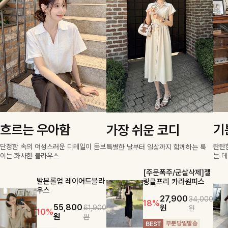
흐르는 우아함
기
가장 쉬운 코디
단정함 속의 여성스러운 디테일이 돋보
탄탄한
특별한 날부터 일상까지 함께하는 룩
이는 화사한 블라우스
는 
[주문폭주/군살삭제]젤
발븐롤업 레이어드블라
링클프리 카라원피스
우스
27,900
34,000
18%
55,800
원
61,900
원
10%
원
원