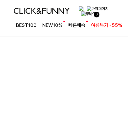
완성도 높은 원피스SET
0
특스트라이프 링클원피스+스트링자켓SET
BEST100
NEW10%
빠른배송
여름특가~55%