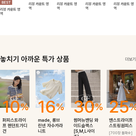
리뷰 카운트 영
리뷰 카운트 영
리뷰 카운트 영
리뷰 카운트 영
핏이 멋스러운,
면서도 세련된
모두 가진 믿을
핏 조절이 가능
역
역
역
역
리뷰 카운트 영
쾌적하면서 세련
무드를 완성해드
만한 아이템이에
해 더욱 멋스럽
역
된 무드의 썸머
려요-
요:)
게 연출돼요
반팔자켓 -
놓치기 아까운 특가 상품
더보기
10
16
30
25
%
%
%
퍼피스트라이
made, 롱브
썸머뉴밴딩 와
밴스트라이프
프 펜던트가디
린넨 자수카라
이드슬랙스
스트링원피스
건
니트
[S,M,L사이
[700장 돌파☆]