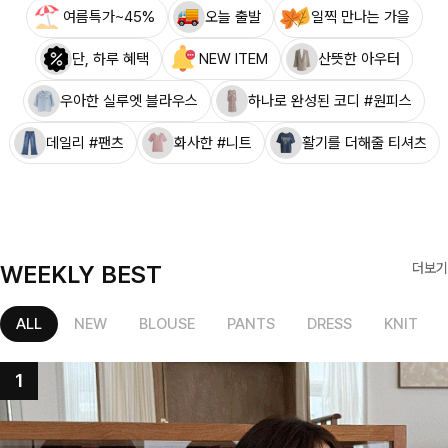
여름특가~45%
오늘 출발
일찍 만나는 가을
단, 하루 혜택
NEW ITEM
산뜻한 아우터
우아한 실루엣 블라우스
하나로 완성된 코디 #원피스
데일리 #팬츠
화사한 #니트
활기를 더해줄 티셔츠
WEEKLY BEST
더보기
ALL
NEW
BLOUSE
PANTS
DRESS
KNIT