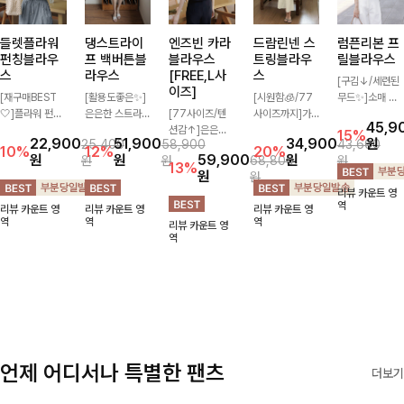
들렛플라워
댕스트라이
엔즈빈 카라
럼픈리본 프
드람린넨 스
펀칭블라우
프 백버튼블
블라우스
릴블라우스
트링블라우
스
라우스
[FREE,L사
스
[구김↓/세련된
이즈]
[재구매BEST
[활용도좋은✨]
무드✨]소매 핀
[시원함🧊/77
🤍]플라워 펀칭
은은한 스트라이
[77사이즈/텐
턱으로 핏을 깔
사이즈까지]가
45,9
패턴이 너무나도
프 패턴이 더해
션감↑]은은한
끔하게 잡아주고
볍고 내추럴한
15%
22,900
51,900
원
34,900
25,400
58,900
43,600
사랑스러워 자꾸
져 심플한 코디
버튼과 세일러
프릴 디자인이
텍스처가 돋보이
10%
12%
20%
원
원
59,900
원
원
원
68,800
원
만 손이 가는 아
에도 세련된 포
카라 디테일이
들어간 세일러
는 블라우스로,
13%
원
원
이템 ! 어깨 퍼프
인트를 더해드리
더해져 단정하면
카라와 리본으로
답답함 없는 슬
리뷰 카운트 영
디자인이 귀여운
며 깔끔한 스트
서도 여성스러운
여성스럽고 러블
릿 카라 디자인
역
리뷰 카운트 영
리뷰 카운트 영
리뷰 카운트 영
무드를 주는 블
라이프 디테일로
무드가 느껴지는
리한 분위기를
이 얼굴선을 더
역
역
역
리뷰 카운트 영
라우스입니다 ~
유행 없이 오래
블라우스예요 여
더한 블라우스♡
욱 시원하게 연
역
함께하기 좋은
유로운 핏과 차
출해드립니다
블라우스예요
르르 떨어지는
🤍🌿
실루엣으로 데일
리는 물론 출근
룩까지 깔끔하게
즐기기 좋은 아
이템이랍니다
언제 어디서나 특별한 팬츠
더보기