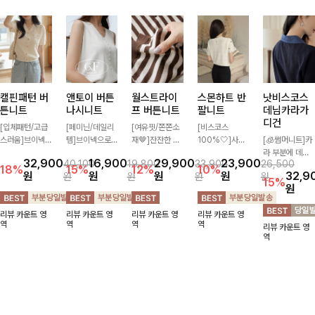
캘핀패턴 버
앤토이 버튼
월스트라이
스몬하트 반
낫비스코스
튼니트
나시니트
프 버튼니트
팔니트
데님카라가
디건
[입체패턴/고급
[페미닌/데일리
[여유핏/쫀쫀소
[비스코스
스러움]브이넥
템]브이넥으로
재🤎]잔잔한 스
100%🤍]사랑
[🧊썸머니트]카
라인과 감각적인
답답하지 않고
트라이프 패턴과
스러운 하트 자
라 부분에 데님
32,900
16,900
29,900
23,900
40,100
19,800
33,900
26,500
패턴이 어우러져
베이직한 디자인
버튼 포인트가
수와 은은한 펀
배색으로 레이어
18%
15%
12%
10%
원
원
원
원
32,9
원
원
원
원
포인트 있게 즐
의이너로 단독으
더해져 캐주얼하
칭 짜임이 만나
드한 듯한 느낌
15%
원
기기 좋은 가디
로도 언제나 만
면서도 세련된
로맨틱한 무드를
을 주며 비스코
건 🤍 가볍게 걸
능 아이템!산뜻
무드를 연출해주
더해주는 반팔
스 혼방 소재로
리뷰 카운트 영
리뷰 카운트 영
리뷰 카운트 영
리뷰 카운트 영
쳐주기만 해도
한 여름, 시원하
는 니트- 가볍고
니트-가볍고 통
시원쾌적하게 즐
역
역
역
역
리뷰 카운트 영
스타일리시한 무
게 보내요 :) ♡
부드러운 착용감
기성 좋은 니트
길 수 있는 가디
역
드를 더해주어
으로 단독은 물
소재로 한여름까
건이에요~!
데일리하게 활용
론 데일리룩으로
지 시원하게
하기 좋아요 ✨
활용하기 좋은
아이템!