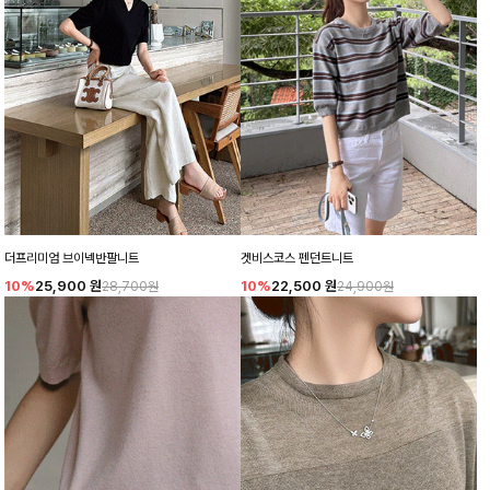
더프리미엄 브이넥반팔니트
겟비스코스 펜던트니트
10%
25,900
원
10%
22,500
원
28,700원
24,900원