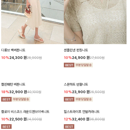
디롱브 백버튼니트
센플린넨 펀칭니트
10%
24,300
원
10%
24,900
원
26,900원
27,600원
캘핀패턴 버튼니트
스몬하트 반팔니트
18%
32,900
원
10%
23,900
원
40,100원
26,500원
캘로이 비스코스 라운드앤브이넥니트
힐스트라이프 언발카라니트
10%
22,500
원
12%
32,400
원
24,900원
36,800원