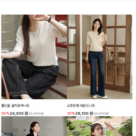
폴딘울 골지유넥니트
소프트해 라운드니트
10%
24,300
원
10%
26,100
원
26,900원
28,900원