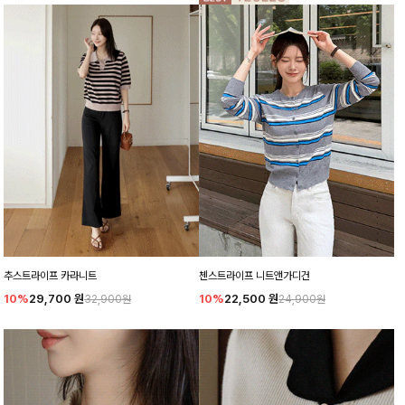
추스트라이프 카라니트
첸스트라이프 니트앤가디건
10%
29,700
원
10%
22,500
원
32,900원
24,900원