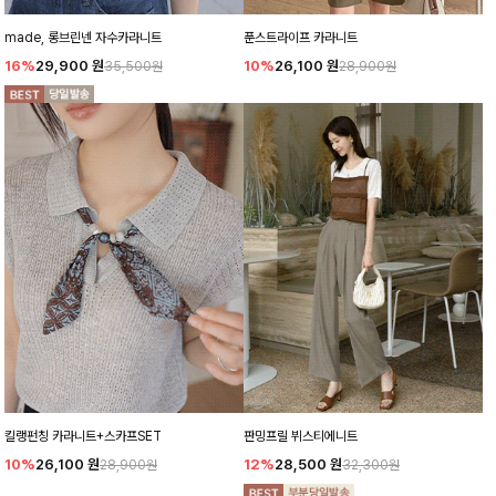
made, 롱브린넨 자수카라니트
푼스트라이프 카라니트
16%
29,900
원
10%
26,100
원
35,500원
28,900원
킬랭펀칭 카라니트+스카프SET
판밍프릴 뷔스티에니트
10%
26,100
원
12%
28,500
원
28,900원
32,300원