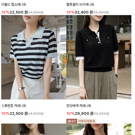
리돌드 캡소매니트
캘릇골지 브이넥니트
10%
22,500
원
10%
32,400
원
24,900원
35,900원
스롯펀칭 카라니트
킹밋배색 카라니트
10%
22,500
원
10%
29,900
원
24,900원
33,200원