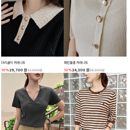
더리골지 카라니트
파린물결 카라니트
10%
29,700
원
10%
24,300
원
32,900원
26,900원