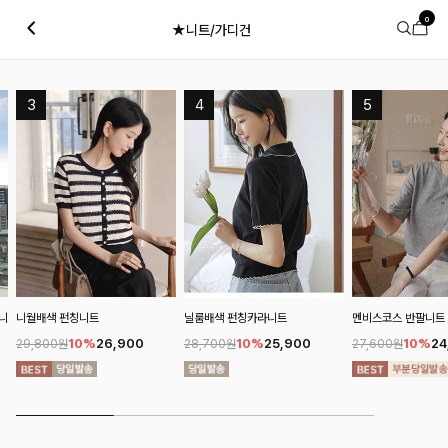
0
★니트/가디건
니
니월배색 펀칭니트
닐룸배색 펀칭카라니트
멘비스코스 반팔니트
10%
26,900
10%
25,900
10%
24
29,800원
28,700원
27,600원