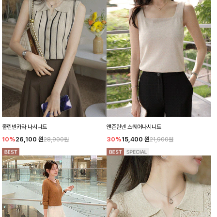
줄린넨카라 나시니트
앤즌린넨 스퀘어나시니트
10%
26,100
원
30%
15,400
원
28,900원
21,900원