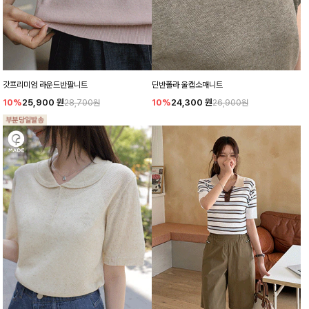
갓프리미엄 라운드반팔니트
딘반폴라 울캡소매니트
10%
25,900
원
10%
24,300
원
28,700원
26,900원