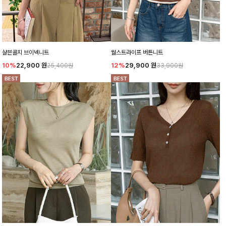
샬븐골지 브이넥니트
월스트라이프 버튼니트
10%
22,900
원
12%
29,900
원
25,400원
33,900원