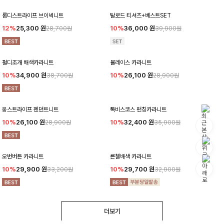
롬디스트라이프 브이넥니트
탈로드 티셔츠+베스트SET
12%
25,300
원
10%
36,000
원
28,700원
39,900원
펄디조개 배색카라니트
뮬레이스 카라니트
10%
34,900
원
10%
26,100
원
38,700원
28,900원
웅스트라이프 펜던트니트
톡비스코스 펀칭카라니트
10%
26,100
원
10%
32,400
원
28,900원
35,900원
오번버튼 카라니트
른첼배색 카라니트
10%
29,900
원
10%
29,700
원
33,200원
32,900원
더보기