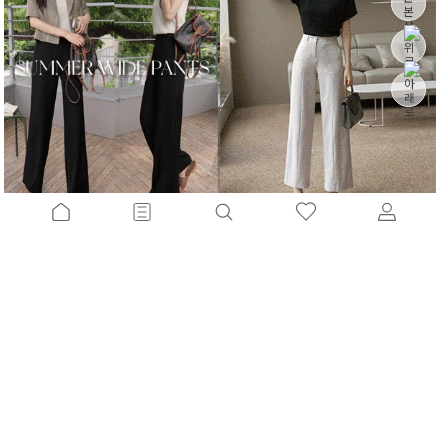
찰랑이는쿨핏 와이드슬랙스[S,M,L사이즈]
산뜻핏9부 절개와이드팬츠[S,M,L사이즈]
15%
43,900
원
10%
46,800
원
51,600원
51,900원