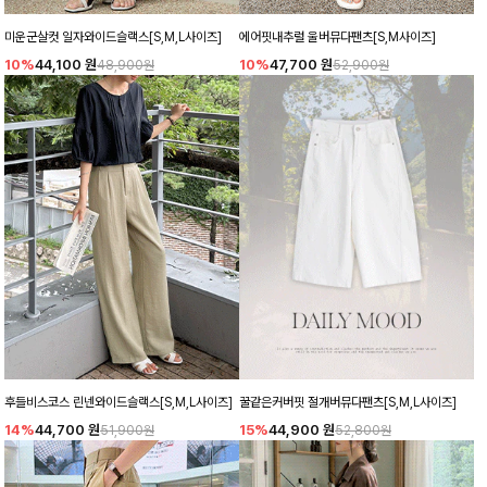
미운군살컷 일자와이드슬랙스[S,M,L사이즈]
에어핏내추럴 울버뮤다팬츠[S,M사이즈]
10%
44,100
원
10%
47,700
원
48,900원
52,900원
후들비스코스 린넨와이드슬랙스[S,M,L사이즈]
꿀같은커버핏 절개버뮤다팬츠[S,M,L사이즈]
14%
44,700
원
15%
44,900
원
51,900원
52,800원