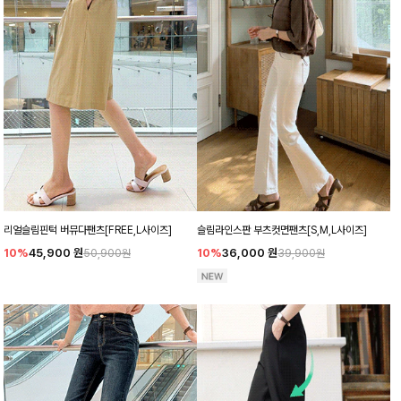
리얼슬림핀턱 버뮤다팬츠[FREE,L사이즈]
슬림라인스판 부츠컷면팬츠[S,M,L사이즈]
10%
45,900
원
10%
36,000
원
50,900원
39,900원