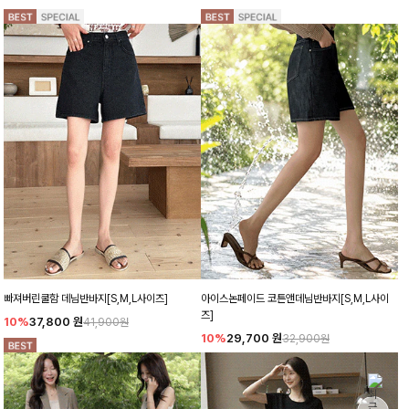
빠져버린쿨함 데님반바지[S,M,L사이즈]
아이스논페이드 코튼앤데님반바지[S,M,L사이
즈]
10%
37,800
원
41,900원
10%
29,700
원
32,900원