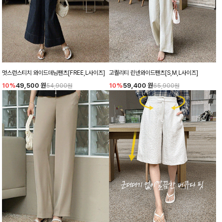
멋스런스티치 와이드데님팬츠[FREE,L사이즈]
고퀄리티 린넨와이드팬츠[S,M,L사이즈]
10%
49,500
원
10%
59,400
원
54,900원
65,900원