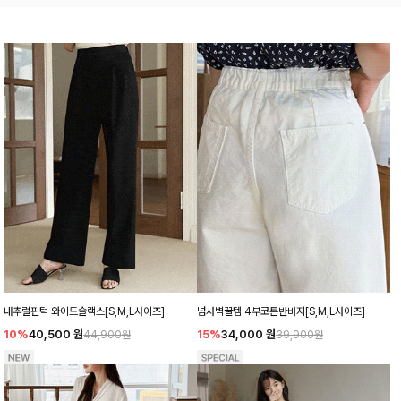
내추럴핀턱 와이드슬랙스[S,M,L사이즈]
넘사벽꿀템 4부코튼반바지[S,M,L사이즈]
10%
40,500
원
15%
34,000
원
44,900원
39,900원