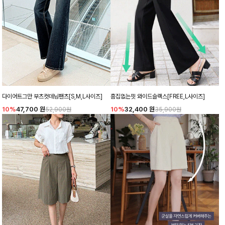
다이어트그만 부츠컷데님팬츠[S,M,L사이즈]
흠집없는핏 와이드슬랙스[FREE,L사이즈]
10%
47,700
원
10%
32,400
원
52,900원
35,900원