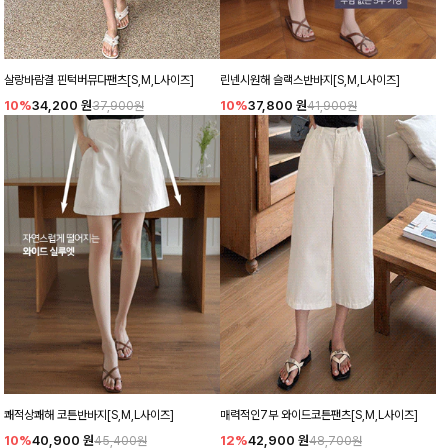
살랑바람결 핀턱버뮤다팬츠[S,M,L사이즈]
린넨시원해 슬랙스반바지[S,M,L사이즈]
10%
34,200
원
10%
37,800
원
37,900원
41,900원
쾌적상쾌해 코튼반바지[S,M,L사이즈]
매력적인7부 와이드코튼팬츠[S,M,L사이즈]
10%
40,900
원
12%
42,900
원
45,400원
48,700원