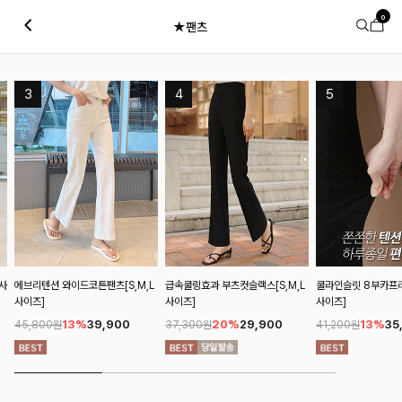
0
★팬츠
L사
에브리텐션 와이드코튼팬츠[S,M,L
급속쿨링효과 부츠컷슬랙스[S,M,L
쿨라인슬릿 8부카프리
사이즈]
사이즈]
사이즈]
13%
39,900
20%
29,900
13%
35
45,800원
37,300원
41,200원