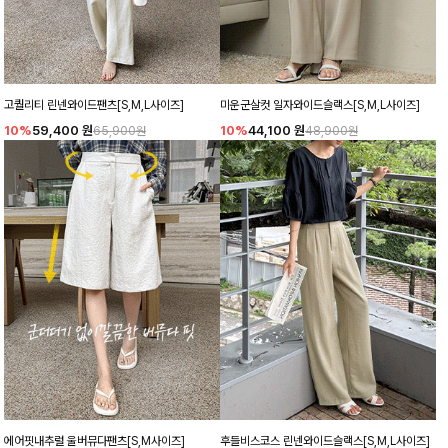
고퀄리티 린넨와이드팬츠[S,M,L사이즈]
미운군살컷 일자와이드슬랙스[S,M,L사이즈]
10%
59,400
원
10%
44,100
원
65,900원
48,900원
에어핏내추럴 울버뮤다팬츠[S,M사이즈]
후들비스코스 린넨와이드슬랙스[S,M,L사이즈]