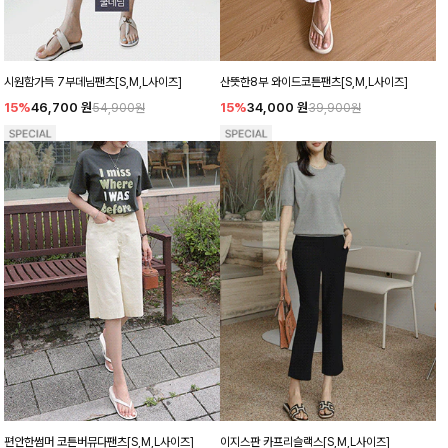
시원함가득 7부데님팬츠[S,M,L사이즈]
산뜻한8부 와이드코튼팬츠[S,M,L사이즈]
15%
46,700
원
15%
34,000
원
54,900원
39,900원
편안한썸머 코튼버뮤다팬츠[S,M,L사이즈]
이지스판 카프리슬랙스[S,M,L사이즈]