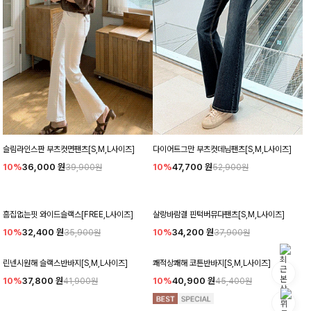
슬림라인스판 부츠컷면팬츠[S,M,L사이즈]
다이어트그만 부츠컷데님팬츠[S,M,L사이즈]
10%
36,000
원
10%
47,700
원
39,900원
52,900원
흠집없는핏 와이드슬랙스[FREE,L사이즈]
살랑바람결 핀턱버뮤다팬츠[S,M,L사이즈]
10%
32,400
원
10%
34,200
원
35,900원
37,900원
린넨시원해 슬랙스반바지[S,M,L사이즈]
쾌적상쾌해 코튼반바지[S,M,L사이즈]
10%
37,800
원
10%
40,900
원
41,900원
45,400원