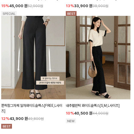
15%
45,000
원
13%
33,900
원
52,900원
38,900원
쫀득함그자체 일자와이드슬랙스[FREE,L사이
내추럴핀턱 와이드슬랙스[S,M,L사이즈]
즈]
10%
40,500
원
44,900원
12%
43,900
원
49,800원