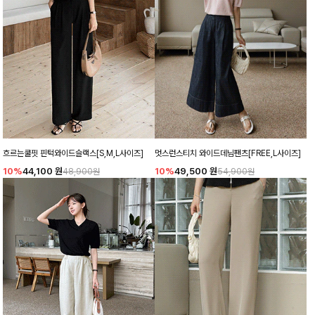
흐르는쿨핏 핀턱와이드슬랙스[S,M,L사이즈]
멋스런스티치 와이드데님팬츠[FREE,L사이즈]
10%
44,100
원
10%
49,500
원
48,900원
54,900원