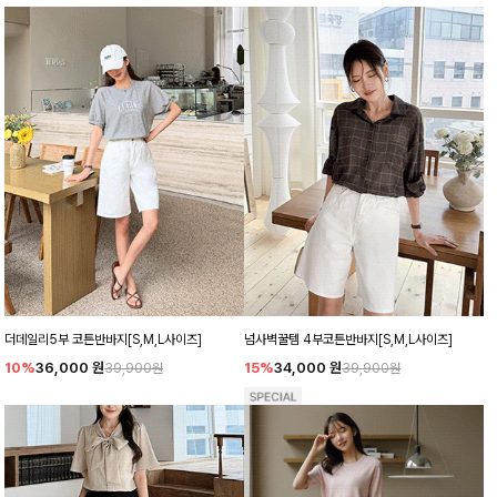
더데일리5부 코튼반바지[S,M,L사이즈]
넘사벽꿀템 4부코튼반바지[S,M,L사이즈]
10%
36,000
원
15%
34,000
원
39,900원
39,900원