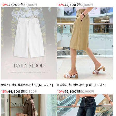
10%
47,700
원
14%
44,700
원
52,900원
51,900원
꿀같은커버핏 절개버뮤다팬츠[S,M,L사이즈]
리얼슬림핀턱 버뮤다팬츠[FREE,L사이즈]
15%
44,900
원
10%
45,900
원
52,800원
50,900원