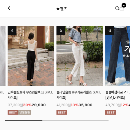
0
★팬츠
L
급속쿨링효과 부츠컷슬랙스[S,M,L
쿨라인슬릿 8부카프리팬츠[S,M,L
쿨물빠짐제로 와이드
사이즈]
사이즈]
[S,M,L사이즈]
20%
29,900
13%
35,900
12%
4
37,300원
41,200원
48,700원