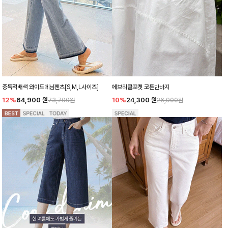
중독적배색 와이드데님팬츠[S,M,L사이즈]
에브리쿨포켓 코튼반바지
12%
64,900
원
10%
24,300
원
73,700원
26,900원