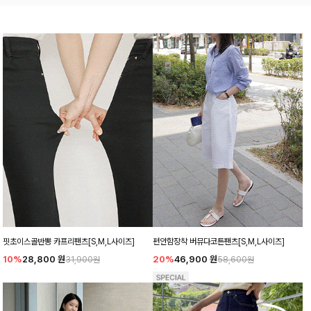
핏초이스골반뽕 카프리팬츠[S,M,L사이즈]
편안함장착 버뮤다코튼팬츠[S,M,L사이즈]
10%
28,800
원
20%
46,900
원
31,900원
58,600원