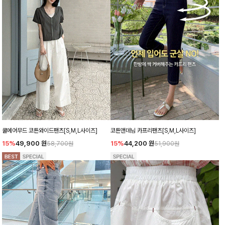
쿨에어무드 코튼와이드팬츠[S,M,L사이즈]
코튼앤데님 카프리팬츠[S,M,L사이즈]
15%
49,900
원
15%
44,200
원
58,700원
51,900원