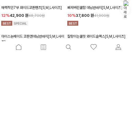
매력적인7부 와이드코튼팬츠[S,M,L사이즈]
빠져버린쿨함 데님반바지[S,M,L사이즈]
12%
42,900
원
10%
37,800
원
48,700원
41,900원
아이스논페이드 코튼앤데님반바지[S,M,L사이
찰랑이는쿨핏 와이드슬랙스[S,M,L사이즈]
즈]
15%
43,900
원
51,600원
10%
29,700
원
32,900원
산뜻핏9부 절개와이드팬츠[S,M,L사이즈]
롱슬림워싱 8부와이드데님팬츠[S,M,L사이즈]
10%
46,800
원
13%
59,900
원
51,900원
68,800원
더예쁜린넨 8부부츠컷데님팬츠[S,M,L사이즈]
쿨한린넨8부 커브와이드팬츠[S,M,L사이즈]
12%
36,900
원
10%
35,900
원
41,900원
39,800원
더보기