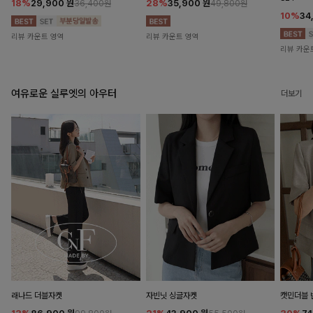
18%
29,900
원
28%
35,900
원
36,400원
49,800원
10%
34
리뷰 카운트 영역
리뷰 카운트 영역
리뷰 카운
여유로운 실루엣의 아우터
더보기
래나드 더블자켓
자빈닛 싱글자켓
캣민더블 