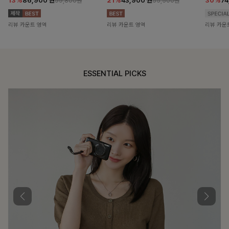
13%
86,900
원
21%
43,900
원
30%
7
99,800원
55,500원
리뷰 카운트 영역
리뷰 카운트 영역
리뷰 카운
ESSENTIAL PICKS
DOUBLE THE JOY
함께할 때 더욱 완벽한, 합리적인 선택으로 채우는 즐거움
필첸체크 스트링블라우스+플레어스커트SET
14%
42,900
원
49,800원
리뷰 카운트 영역
특스트라이프 링클원피스+스트링자켓SET