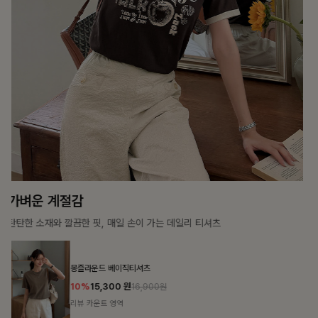
가장 쉬운 코디
특별한 날부터 일상까지 함께하는 룩
쥬빌스트링 포켓원피스
17%
48,900
원
58,900원
리뷰 카운트 영역