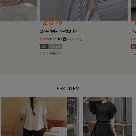
25%
10%
밴스트라이프 스트링원피스
[5천장돌파/C
25%
35,100
원
10%
34,90
46,800원
리뷰 카운트 영역
리뷰 카운트 영
BEST ITEM