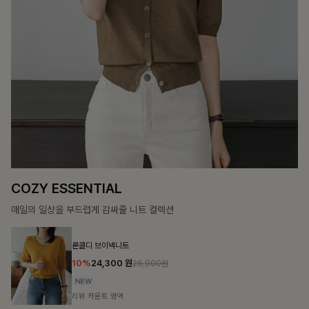
12%
69,900
원
79,400원
리뷰 카운트 영역
헨틴링클 날개티셔츠+치마바지SET
12%
29,900
원
33,900원
리뷰 카운트 영역