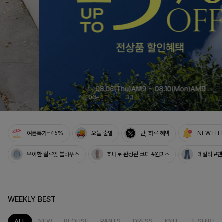
03
33
여름특가~45%
오늘 출발
단, 하루 혜택
NEW IT
우아한 실루엣 블라우스
하나로 완성된 코디 #원피스
데일리 #
WEEKLY BEST
NEW
BLOUSE
PANTS
DRESS
KNIT
T-SHIRT
ALL