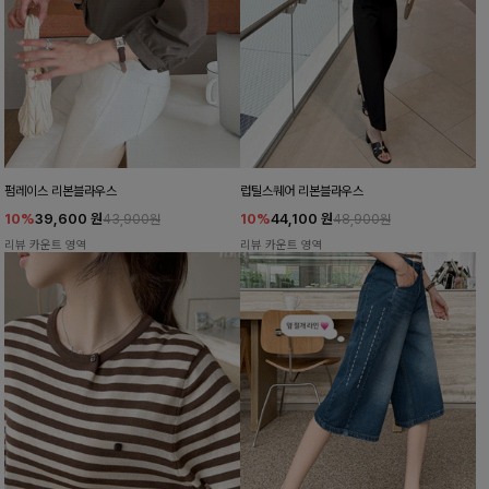
펌레이스 리본블라우스
럽틸스퀘어 리본블라우스
10%
39,600
원
10%
44,100
원
43,900원
48,900원
리뷰 카운트 영역
리뷰 카운트 영역