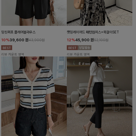
밍킷퍼프 플레어블라우스
캣밍레이어드 패턴원피스+목걸이SET
10%
39,600
원
12%
45,900
원
43,900원
52,100원
리뷰 카운트 영역
리뷰 카운트 영역