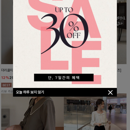
더리골지 카라니트
강력한편안함 와이드슬랙스[FREE,L사이즈]
12%
29,900
원
10%
37,800
원
33,900원
41,900원
리뷰 카운트 영역
리뷰 카운트 영역
오늘 하루 보지 않기