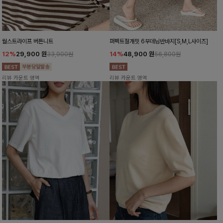
월스트라이프 버튼니트
퍼펙트절개핏 6부데님반바지[S,M,L사이즈]
12%
29,900
원
14%
48,900
원
33,900원
56,800원
리뷰 카운트 영역
리뷰 카운트 영역