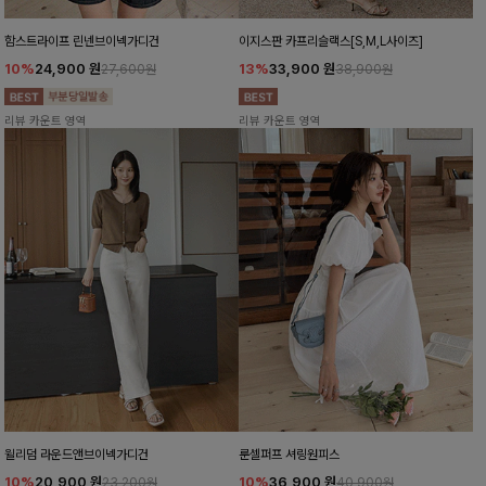
함스트라이프 린넨브이넥가디건
이지스판 카프리슬랙스[S,M,L사이즈]
10%
24,900
원
13%
33,900
원
27,600원
38,900원
리뷰 카운트 영역
리뷰 카운트 영역
윌리덤 라운드앤브이넥가디건
룬셀퍼프 셔링원피스
10%
20,900
원
10%
36,900
원
23,200원
40,900원