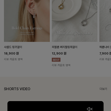
헤룬나비 
사셀드 링귀걸이
피엘룬 써지컬링목걸이
7,900
18,900
원
12,900
원
리뷰 카운
리뷰 카운트 영역
리뷰 카운트 영역
SHORTS VIDEO
더보기