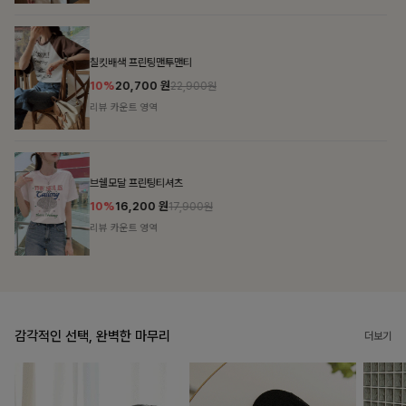
블룬티 나시원피스+셔츠SET
15%
31,900
원
37,500원
리뷰 카운트 영역
캣시어서커 버튼카라원피스+벨트SET
16%
79,900
원
95,100원
리뷰 카운트 영역
감각적인 선택, 완벽한 마무리
더보기