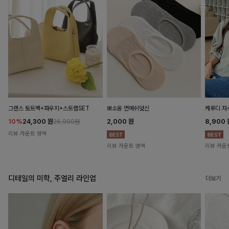
뽀소옹 면메쉬덧신
그렌스 토트백+파우치+스트랩SET
케루디 자
2,000
원
10%
24,300
원
8,900
26,900원
리뷰 카운트 영역
리뷰 카운트 영역
리뷰 카운
디테일의 미학, 주얼리 라인업
더보기