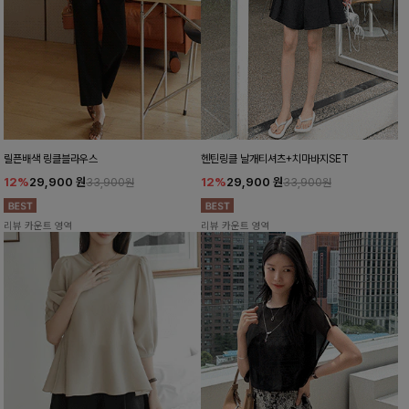
릴픈배색 링클블라우스
헨틴링클 날개티셔츠+치마바지SET
12%
29,900
원
12%
29,900
원
33,900원
33,900원
리뷰 카운트 영역
리뷰 카운트 영역