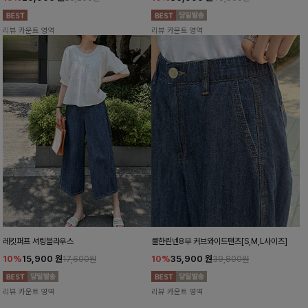
리뷰 카운트 영역
리뷰 카운트 영역
레킷퍼프 셔링블라우스
쿨한린넨8부 커브와이드팬츠[S,M,L사이즈]
10%
15,900
원
10%
35,900
원
17,600원
39,800원
리뷰 카운트 영역
리뷰 카운트 영역