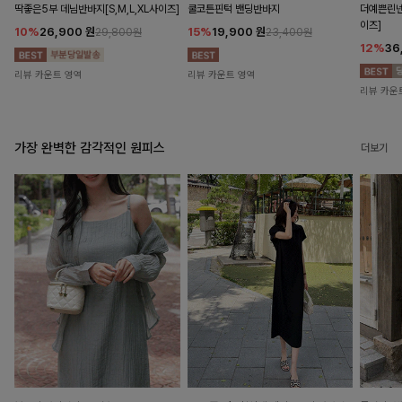
딱좋은5부 데님반바지[S,M,L,XL사이즈]
쿨코튼핀턱 밴딩반바지
더예쁜린넨
이즈]
10%
26,900
원
15%
19,900
원
29,800원
23,400원
12%
36
리뷰 카운트 영역
리뷰 카운트 영역
리뷰 카운
가장 완벽한 감각적인 원피스
더보기