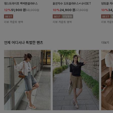
댕스트라이프 백버튼블라우스
율븐자수 도트블라우스+나시SET
덤링클 카
12%
51,900
원
10%
24,900
원
10%
34
58,900원
27,600원
리뷰 카운트 영역
리뷰 카운트 영역
리뷰 카운
언제 어디서나 특별한 팬츠
더보기