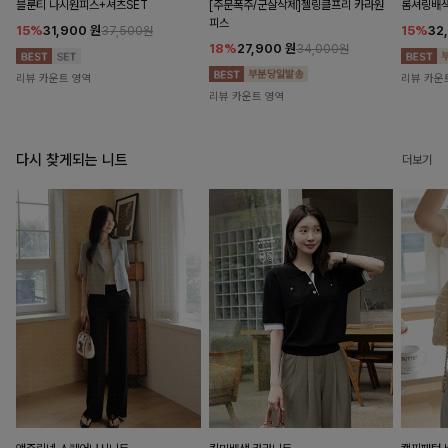
블룬티 나시원피스+셔츠SET
[주문폭주/군살삭제]젤링클프리 카라원
롬셔링배
피스
15%
31,900
원
15%
32
37,500원
18%
27,900
원
34,000원
리뷰 카운트 영역
리뷰 카운
리뷰 카운트 영역
다시 찾게되는 니트
더보기