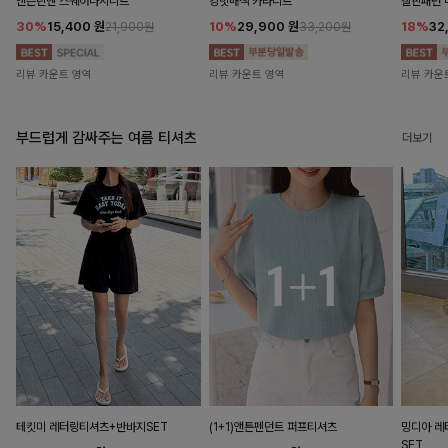
앤즌린넨 스퀘어나시니트
킹밋배색 카라니트
캘핀패턴 
30%
15,400
원
10%
29,900
원
18%
32
21,900원
33,200원
리뷰 카운트 영역
리뷰 카운트 영역
리뷰 카운
부드럽게 감싸주는 여름 티셔츠
더보기
테킷미 레터링티셔츠+반바지SET
(1+1)앤튼펜던트 퍼프티셔츠
밍디아 
SET