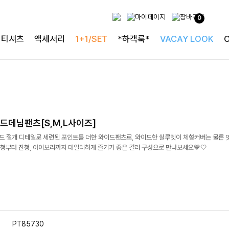
0
티셔츠
액세서리
1+1/SET
*하객룩*
VACAY LOOK
드데님팬츠[S,M,L사이즈]
이드 절개 디테일로 세련된 포인트를 더한 와이드팬츠로, 와이드한 실루엣이 체형커버는 물론 
청부터 진청, 아이보리까지 데일리하게 즐기기 좋은 컬러 구성으로 만나보세요💙🤍
PT85730