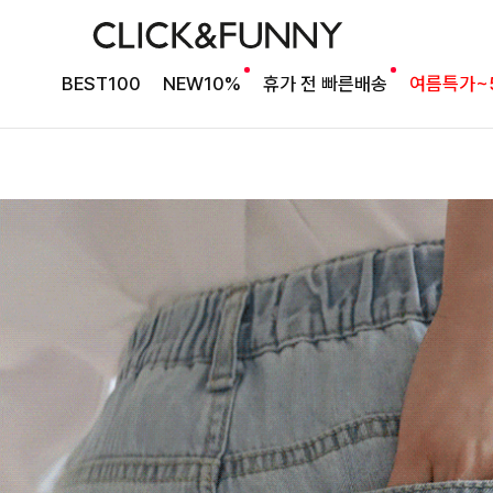
BEST100
NEW10%
휴가 전 빠른배송
여름특가~