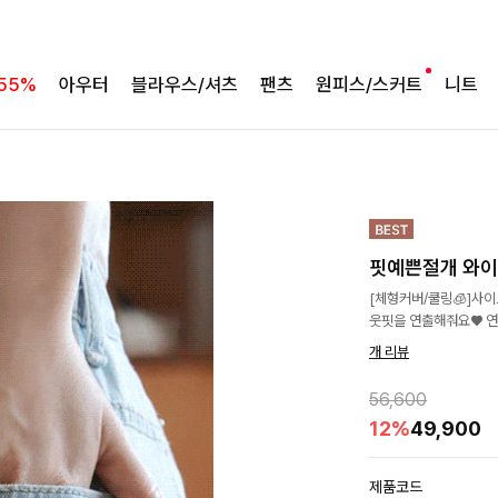
55%
아우터
블라우스/셔츠
팬츠
원피스/스커트
니트
핏예쁜절개 와이
[체형커버/쿨링🧊]사
웃핏을 연출해줘요♥ 연
개 리뷰
56,600
12%
49,900
제품코드