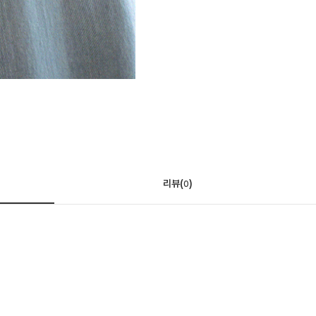
리뷰(
)
0