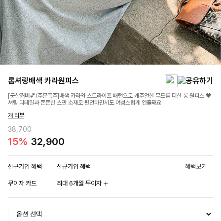
롬셔링배색 카라원피스
[군살커버💕/주문폭주]배색 카라와 스트라이프 패턴으로 캐주얼한 무드를 더한 롱 원피스 🖤
셔링 디테일과 쫀쫀한 스판 소재로 편안하면서도 여성스럽게 연출돼요
개 리뷰
38,700
15%
32,900
신규가입 혜택
신규가입 혜택
혜택보기
무이자 카드
최대 6개월 무이자