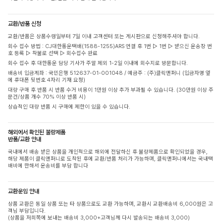
교환/반품 신청
교환/반품은 상품수령일부터 7일 이내 고객센터 또는 게시판으로 신청해주셔야 합니다.
회수 접수 방법 : CJ대한통운택배(1588-1255)ARS 연결 후 1번 ▷ 1번 ▷ 받으신 운송장 번
호 등록 ▷ 착불로 선택 ▷ 회수접수 완료
회수 접수 후 대한통운 담당 기사가 주말 제외 1-2일 이내에 회수지로 방문합니다.
배송비 입금계좌 : 국민은행 512637-01-001048 / 예금주 : (주)클릭앤퍼니 (입금자명 옆
에 휴대폰 뒷번호 4자리 기재 요청)
대량 구매 후 반품 시 반품 수거 비용이 1만원 이상 추가 부과될 수 있습니다. (30만원 이상 주
문건/상품 개수 70% 이상 반품 시)
상습적인 대량 반품 시 구매에 제한이 있을 수 있습니다.
해외에서 확인된 불량제품
반품/교환 안내
국내에서 배송 받은 상품을 개인적으로 해외에 전달하신 후 불량제품으로 확인되었을 경우,
해당 제품이 클릭앤퍼니로 도착된 후에 교환/반품 처리가 가능하며, 클릭앤퍼니에서는 국내택
배비에 한해서 운송비를 부담 합니다
교환운임 안내
상품 교환은 동일 상품 또는 타 상품으로도 교환 가능하며, 교환시 교환배송비 6,000원은 고
객님 부담입니다.
(상품을 저희쪽에 보내는 배송비 3,000+고객님께 다시 발송되는 배송비 3,000)