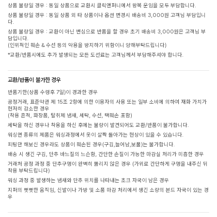
상품 불량일 경우 : 동일 상품으로 교환시 클릭앤퍼니에서 왕복 운임을 모두 부담합니다.
상품 불량일 경우 : 동일 상품 외 타 상품이나 옵션 변경시 배송비 3,000원 고객님 부담입니
다.
상품 불량일 경우 : 교환이 아닌 변심으로 반품을 할 경우 초기 배송비 3,000원은 고객님 부
담입니다.
(인위적인 훼손 & 수선 등의 악용을 방지하기 위함이니 양해부탁드립니다)
*교환/반품시에도 추가 발생되는 모든 도선료는 고객님께서 부담해주셔야 합니다.
교환/반품이 불가한 경우
반품기한(상품 수령후 7일)이 경과한 경우
공정거래, 표준약관 제 15조 2항에 의한 이용자의 사용 또는 일부 소비에 의하여 재화 가치가
현저히 감소한 경우
(착용 흔적, 화장품, 탈취제 냄새, 세탁, 수선, 택훼손 포함)
세탁을 하신 경우나 착용을 하신 후에는 불량이 발견되어도 교환/반품이 불가합니다.
워싱면 종류의 제품은 워싱과정에서 옷이 살짝 돌아가는 현상이 있을 수 있습니다.
피팅만 해보신 경우라도 상품이 훼손된 경우(구김,늘어남,보풀)는 불가합니다.
배송 시 생긴 구김, 단추 바느질의 느슨함, 간단한 손질이 가능한 마감실 처리가 미흡한 경우
거래처 공정 과정 중 단추구멍이 완벽히 뚫리지 않은 경우 (가위로 간단하게 구멍을 내주신 뒤
착용 부탁드립니다)
워싱 과정 중 발생하는 냄새와 단추 위치를 나타내는 초크 자국이 남은 경우
지퍼의 뻣뻣한 움직임, 신발이나 가방 및 소품 마감 처리에서 생긴 소량의 본드 자국이 있는 경
우