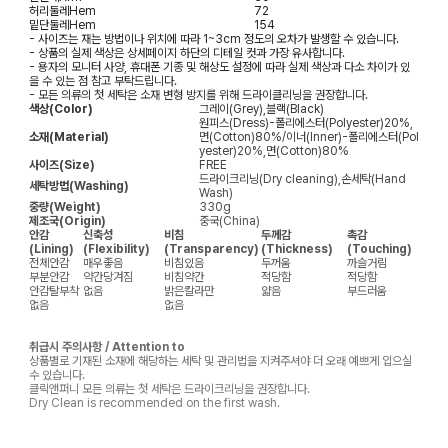
허리둘레
Hem
72
밑단둘레
Hem
154
- 사이즈는 재는 방법이나 위치에 따라 1~3cm 정도의 오차가 발생할 수 있습니다.
- 상품의 실제 색상은 상세페이지 하단의 디테일 컷과 가장 유사합니다.
- 용자의 모니터 사양, 휴대폰 기종 및 해상도 설정에 따라 실제 색상과 다소 차이가 있
을 수 있는 점 참고 부탁드립니다.
- 모든 의류의 첫 세탁은 소재 변형 방지를 위해 드라이클리닝을 권장합니다.
색상(Color)
그레이(Grey),블랙(Black)
원피스(Dress)-폴리에스터(Polyester)20%,
소재(Material)
면(Cotton)80%/이너(Inner)-폴리에스터(Pol
yester)20%,면(Cotton)80%
사이즈(Size)
FREE
드라이크리닝(Dry cleaning),손세탁(Hand
세탁방법(Washing)
Wash)
중량(Weight)
330g
제조국(Origin)
중국(China)
안감
신축성
비침
두께감
촉감
(Lining)
(Flexibility)
(Transparency)
(Thickness)
(Touching)
전체안감
매우좋음
비침있음
두꺼움
까슬거림
부분안감
약간당겨짐
비침약간
적당함
적당함
안감탈부착
없음
밝은칼라만
얇음
부드러움
없음
없음
취급시 주의사항 / Attention to
상품별로 기재된 소재에 해당하는 세탁 및 관리법을 지켜주셔야 더 오래 예쁘게 입으실
수 있습니다.
클릭앤퍼니 모든 의류는 첫 세탁은 드라이크리닝을 권장합니다.
Dry Clean is recommended on the first wash.