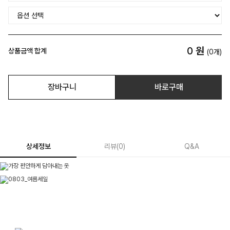
0
원
상품금액 합계
(
0
개)
장바구니
바로구매
상세정보
리뷰
(
0
)
Q&A