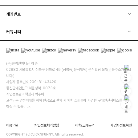
계좌번호
커뮤니티
(주)클릭앤퍼니/김예중
02880 서울특별시 성북구 성북로 49 (성북동, 운석빌딩) 운석빌딩 5층(반품주소가 아닙
니다.)
사업자 등록번호 209-81-43420
통신판매업신고 서울성북-0073호
개인정보관리책임자 박수미
고객님은 안전거래를 위해 현금으로 결제 시 저희 소핑몰에 가입한 구매안전서비스를 이용
하실 수 있습니다.
이용약관
개인정보처리방침
제휴/도매문의
사업자정보확인
COPYRIGHT (c)CLICKNFUNNY. All rights reserved.