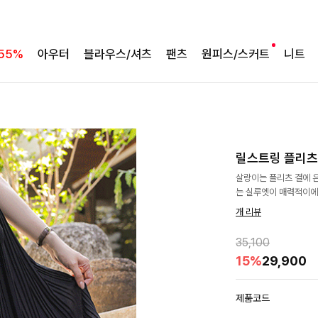
55%
아우터
블라우스/셔츠
팬츠
원피스/스커트
니트
릴스트링 플리
살랑이는 플리츠 결에 
는 실루엣이 매력적이
개 리뷰
35,100
15%
29,900
제품코드