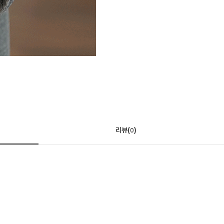
리뷰(
)
0