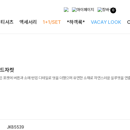
0
티셔츠
액세서리
1+1/SET
*하객룩*
VACAY LOOK
러드자켓
담은 포켓에 버튼과 소매 턴업 디테일로 멋을 더했으며 유연한 소재로 자연스러운 실루엣을 연
JK85539