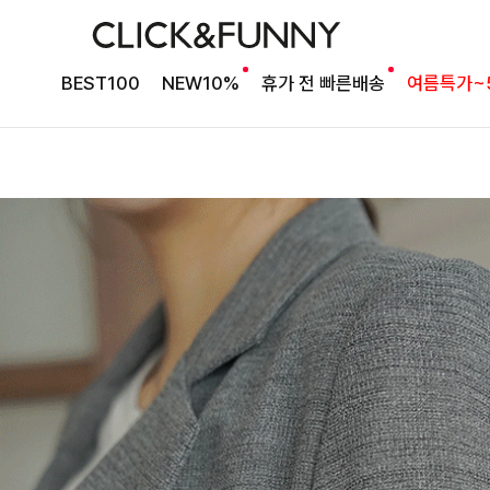
BEST100
NEW10%
휴가 전 빠른배송
여름특가~