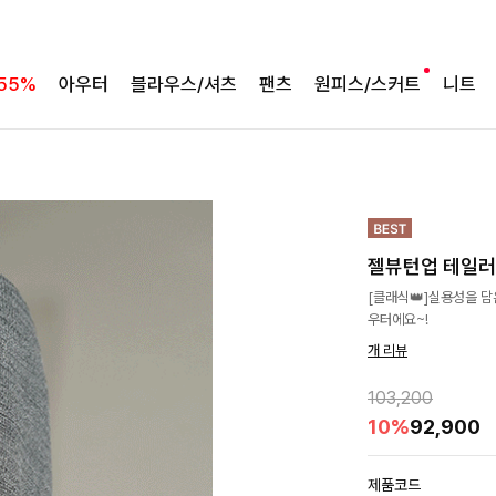
55%
아우터
블라우스/셔츠
팬츠
원피스/스커트
니트
젤뷰턴업 테일
[클래식👑]실용성을 
우터에요~!
개 리뷰
103,200
10%
92,900
제품코드