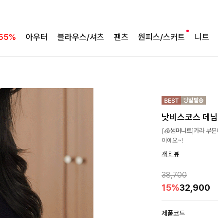
55%
아우터
블라우스/셔츠
팬츠
원피스/스커트
니트
낫비스코스 데
[🧊썸머니트]카라 부
이에요~!
개 리뷰
38,700
15%
32,900
제품코드