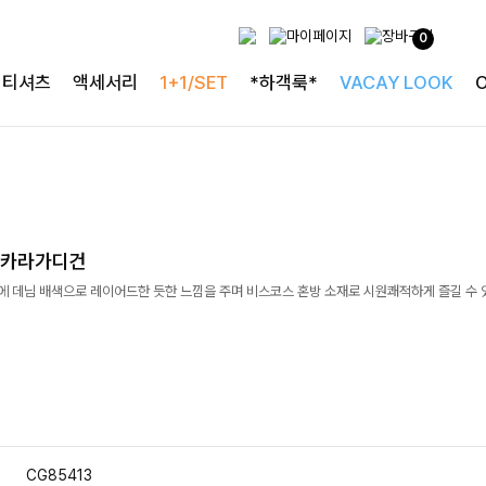
0
티셔츠
액세서리
1+1/SET
*하객룩*
VACAY LOOK
님카라가디건
분에 데님 배색으로 레이어드한 듯한 느낌을 주며 비스코스 혼방 소재로 시원쾌적하게 즐길 수 
CG85413