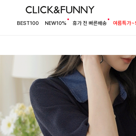
BEST100
NEW10%
휴가 전 빠른배송
여름특가~