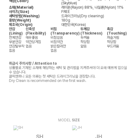
색상(Color)
(Skyblue)
소재(Material)
레이온(Rayon) 88%, 나일론(Nylon) 11%
사이즈(Size)
FREE
세탁방법(Washing)
드라이크리닝(Dry cleaning)
중량(Weight)
180g
제조국(Origin)
대한민국(Korea)
안감
신축성
비침
두께감
촉감
(Lining)
(Flexibility)
(Transparency)
(Thickness)
(Touching)
전체안감
매우좋음
비침있음
두꺼움
까슬거림
부분안감
약간당겨짐
비침약간
적당함
적당함
안감탈부착
없음
밝은칼라만
얇음
부드러움
없음
없음
취급시 주의사항 / Attention to
상품별로 기재된 소재에 해당하는 세탁 및 관리법을 지켜주셔야 더 오래 예쁘게 입으실
수 있습니다.
클릭앤퍼니 모든 의류는 첫 세탁은 드라이크리닝을 권장합니다.
Dry Clean is recommended on the first wash.
MODEL
SIZE
SH
JH