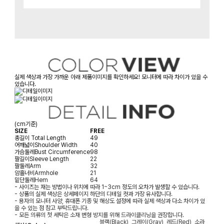
실제 색상과 가장 가까운 아래 제품이미지를 확인하세요! 모니터에 따라 차이가 있을 수
있습니다.
(cm기준)
SIZE
FREE
총길이
Total Length
49
어깨넓이
Shoulder Width
40
가슴둘레
Bust Circumference
98
팔길이
Sleeve Length
22
팔둘레
Arm
32
암홀너비
Armhole
21
밑단둘레
Hem
64
- 사이즈는 재는 방법이나 위치에 따라 1~3cm 정도의 오차가 발생할 수 있습니다.
- 상품의 실제 색상은 상세페이지 하단의 디테일 컷과 가장 유사합니다.
- 용자의 모니터 사양, 휴대폰 기종 및 해상도 설정에 따라 실제 색상과 다소 차이가 있
을 수 있는 점 참고 부탁드립니다.
- 모든 의류의 첫 세탁은 소재 변형 방지를 위해 드라이클리닝을 권장합니다.
블랙(Black), 그레이(Gray), 레드(Red), 소라