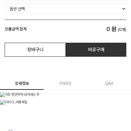
0
원
상품금액 합계
(
0
개)
장바구니
바로구매
상세정보
리뷰
(
0
)
Q&A