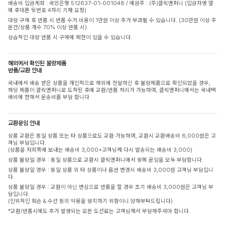
배송비 입금계좌 : 국민은행 512637-01-001048 / 예금주 : (주)클릭앤퍼니 (입금자명 옆
에 휴대폰 뒷번호 4자리 기재 요청)
대량 구매 후 반품 시 반품 수거 비용이 1만원 이상 추가 부과될 수 있습니다. (30만원 이상 주
문건/상품 개수 70% 이상 반품 시)
상습적인 대량 반품 시 구매에 제한이 있을 수 있습니다.
해외에서 확인된 불량제품
반품/교환 안내
국내에서 배송 받은 상품을 개인적으로 해외에 전달하신 후 불량제품으로 확인되었을 경우,
해당 제품이 클릭앤퍼니로 도착된 후에 교환/반품 처리가 가능하며, 클릭앤퍼니에서는 국내택
배비에 한해서 운송비를 부담 합니다
교환운임 안내
상품 교환은 동일 상품 또는 타 상품으로도 교환 가능하며, 교환시 교환배송비 6,000원은 고
객님 부담입니다.
(상품을 저희쪽에 보내는 배송비 3,000+고객님께 다시 발송되는 배송비 3,000)
상품 불량일 경우 : 동일 상품으로 교환시 클릭앤퍼니에서 왕복 운임을 모두 부담합니다.
상품 불량일 경우 : 동일 상품 외 타 상품이나 옵션 변경시 배송비 3,000원 고객님 부담입니
다.
상품 불량일 경우 : 교환이 아닌 변심으로 반품을 할 경우 초기 배송비 3,000원은 고객님 부
담입니다.
(인위적인 훼손 & 수선 등의 악용을 방지하기 위함이니 양해부탁드립니다)
*교환/반품시에도 추가 발생되는 모든 도선료는 고객님께서 부담해주셔야 합니다.