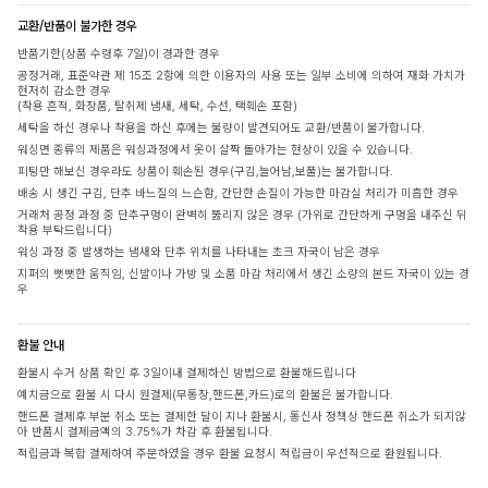
교환/반품이 불가한 경우
반품기한(상품 수령후 7일)이 경과한 경우
공정거래, 표준약관 제 15조 2항에 의한 이용자의 사용 또는 일부 소비에 의하여 재화 가치가
현저히 감소한 경우
(착용 흔적, 화장품, 탈취제 냄새, 세탁, 수선, 택훼손 포함)
세탁을 하신 경우나 착용을 하신 후에는 불량이 발견되어도 교환/반품이 불가합니다.
워싱면 종류의 제품은 워싱과정에서 옷이 살짝 돌아가는 현상이 있을 수 있습니다.
피팅만 해보신 경우라도 상품이 훼손된 경우(구김,늘어남,보풀)는 불가합니다.
배송 시 생긴 구김, 단추 바느질의 느슨함, 간단한 손질이 가능한 마감실 처리가 미흡한 경우
거래처 공정 과정 중 단추구멍이 완벽히 뚫리지 않은 경우 (가위로 간단하게 구멍을 내주신 뒤
착용 부탁드립니다)
워싱 과정 중 발생하는 냄새와 단추 위치를 나타내는 초크 자국이 남은 경우
지퍼의 뻣뻣한 움직임, 신발이나 가방 및 소품 마감 처리에서 생긴 소량의 본드 자국이 있는 경
우
환불 안내
환불시 수거 상품 확인 후 3일이내 결제하신 방법으로 환불해드립니다
예치금으로 환불 시 다시 원결제(무통장,핸드폰,카드)로의 환불은 불가합니다.
핸드폰 결제후 부분 취소 또는 결제한 달이 지나 환불시, 통신사 정책상 핸드폰 취소가 되지않
아 반품시 결제금액의 3.75%가 차감 후 환불됩니다.
적립금과 복합 결제하여 주문하였을 경우 환불 요청시 적립금이 우선적으로 환원됩니다.