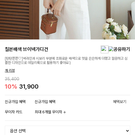
칠븐배색 브이넥가디건
[탄탄쫀쫀🤍]넥라인과 시보리 부분에 조화로운 배색으로 멋을 은은하게 더했고 깔끔하고 심
플한 디자인으로 데일리룩으로 활용하기 좋아요:)
개 리뷰
35,400
10%
31,900
신규가입 혜택
신규가입 혜택
혜택보기
무이자 카드
최대 6개월 무이자