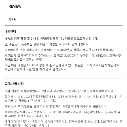
REVIEW
Q&A
배송안내
배송은 입금 확인 후 2~3일 이내(주말제외) CJ 대한통운으로 발송됩니다.
단, 주문량이 폭주하는 경우 배송이 지연될 수 있으니 양해바랍니다.
무료배송은 순수 결제금액 6만원 이상 구매시(할인 및 적립금 제외한 금액) 적용됩니다.
제주도 및 도서산간지역은 추가배송비(도선료) 3,000원이 부과됩니다. (무료배송,교환/반품
시에도 도선료는 고객님 부담)
모든 배송 과정은 CCTV로 촬영 후 출고 진행되고 있어 상품을 고의적으로 훼손하시는 경우
확인이 가능하며 교환/반품 처리 절대 불가합니다.
교환/반품 신청
교환/반품은 상품수령일부터 7일 이내 고객센터 또는 게시판으로 신청해주셔야 합니다.
회수 접수 방법 : CJ대한통운택배(1588-1255)ARS 연결 후 1번 ▷ 1번 ▷ 받으신 운송장 번
호 등록 ▷ 착불로 선택 ▷ 회수접수 완료
회수 접수 후 대한통운 담당 기사가 주말 제외 1-2일 이내에 회수지로 방문합니다.
배송비 입금계좌 : 국민은행 512637-01-001048 / 예금주 : (주)클릭앤퍼니 (입금자명 옆
에 휴대폰 뒷번호 4자리 기재 요청)
대량 구매 후 반품 시 반품 수거 비용이 1만원 이상 추가 부과될 수 있습니다. (30만원 이상 주
문건/상품 개수 70% 이상 반품 시)