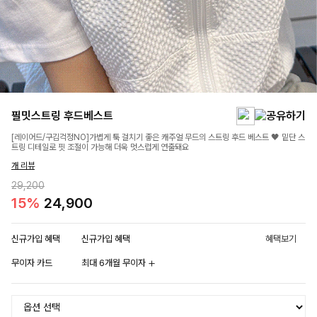
필밋스트링 후드베스트
[레이어드/구김걱정NO]가볍게 툭 걸치기 좋은 캐주얼 무드의 스트링 후드 베스트 🖤 밑단 스
트링 디테일로 핏 조절이 가능해 더욱 멋스럽게 연출돼요
개 리뷰
29,200
15%
24,900
신규가입 혜택
신규가입 혜택
혜택보기
무이자 카드
최대 6개월 무이자