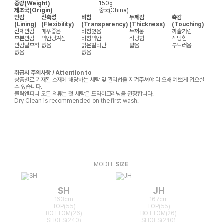
중량(Weight)
150g
제조국(Origin)
중국(China)
안감
신축성
비침
두께감
촉감
(Lining)
(Flexibility)
(Transparency)
(Thickness)
(Touching)
전체안감
매우좋음
비침있음
두꺼움
까슬거림
부분안감
약간당겨짐
비침약간
적당함
적당함
안감탈부착
없음
밝은칼라만
얇음
부드러움
없음
없음
취급시 주의사항 / Attention to
상품별로 기재된 소재에 해당하는 세탁 및 관리법을 지켜주셔야 더 오래 예쁘게 입으실
수 있습니다.
클릭앤퍼니 모든 의류는 첫 세탁은 드라이크리닝을 권장합니다.
Dry Clean is recommended on the first wash.
MODEL
SIZE
SH
JH
163cm
167cm
TOP(55)
TOP(55)
BOTTOM(26)
BOTTOM(26)
SHOES(240)
SHOES(240)