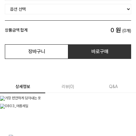
0
원
상품금액 합계
(
0
개)
장바구니
바로구매
상세정보
리뷰
(
0
)
Q&A