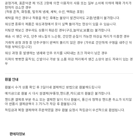
공정거래, 표준약관 제 15조 2항에 의한 이용자의 사용 또는 일부 소비에 의하여 재화 가치가
현저히 감소한 경우
(착용 흔적, 화장품, 탈취제 냄새, 세탁, 수선, 택훼손 포함)
세탁을 하신 경우나 착용을 하신 후에는 불량이 발견되어도 교환/반품이 불가합니다.
워싱면 종류의 제품은 워싱과정에서 옷이 살짝 돌아가는 현상이 있을 수 있습니다.
피팅만 해보신 경우라도 상품이 훼손된 경우(구김,늘어남,보풀)는 불가합니다.
배송 시 생긴 구김, 단추 바느질의 느슨함, 간단한 손질이 가능한 마감실 처리가 미흡한 경우
거래처 공정 과정 중 단추구멍이 완벽히 뚫리지 않은 경우 (가위로 간단하게 구멍을 내주신 뒤
착용 부탁드립니다)
워싱 과정 중 발생하는 냄새와 단추 위치를 나타내는 초크 자국이 남은 경우
지퍼의 뻣뻣한 움직임, 신발이나 가방 및 소품 마감 처리에서 생긴 소량의 본드 자국이 있는 경
우
환불 안내
환불시 수거 상품 확인 후 3일이내 결제하신 방법으로 환불해드립니다
예치금으로 환불 시 다시 원결제(무통장,핸드폰,카드)로의 환불은 불가합니다.
핸드폰 결제후 부분 취소 또는 결제한 달이 지나 환불시, 통신사 정책상 핸드폰 취소가 되지않
아 반품시 결제금액의 3.75%가 차감 후 환불됩니다.
적립금과 복합 결제하여 주문하였을 경우 환불 요청시 적립금이 우선적으로 환원됩니다.
판매자정보