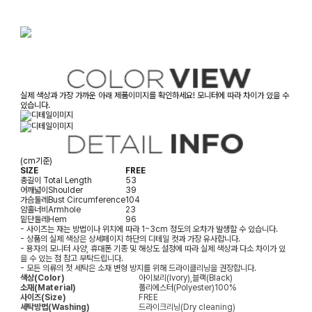
실제 색상과 가장 가까운 아래 제품이미지를 확인하세요! 모니터에 따라 차이가 있을 수
있습니다.
(cm기준)
SIZE
FREE
총길이
Total Length
53
어깨넓이
Shoulder
39
가슴둘레
Bust Circumference
104
암홀너비
Armhole
23
밑단둘레
Hem
96
- 사이즈는 재는 방법이나 위치에 따라 1~3cm 정도의 오차가 발생할 수 있습니다.
- 상품의 실제 색상은 상세페이지 하단의 디테일 컷과 가장 유사합니다.
- 용자의 모니터 사양, 휴대폰 기종 및 해상도 설정에 따라 실제 색상과 다소 차이가 있
을 수 있는 점 참고 부탁드립니다.
- 모든 의류의 첫 세탁은 소재 변형 방지를 위해 드라이클리닝을 권장합니다.
색상(Color)
아이보리(Ivory),블랙(Black)
소재(Material)
폴리에스터(Polyester)100%
사이즈(Size)
FREE
세탁방법(Washing)
드라이크리닝(Dry cleaning)