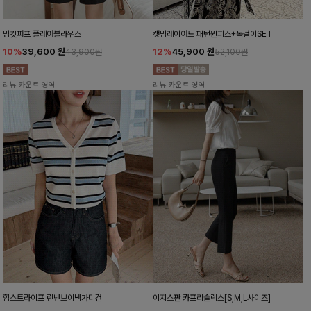
밍킷퍼프 플레어블라우스
캣밍레이어드 패턴원피스+목걸이SET
10%
39,600
원
12%
45,900
원
43,900원
52,100원
리뷰 카운트 영역
리뷰 카운트 영역
함스트라이프 린넨브이넥가디건
이지스판 카프리슬랙스[S,M,L사이즈]