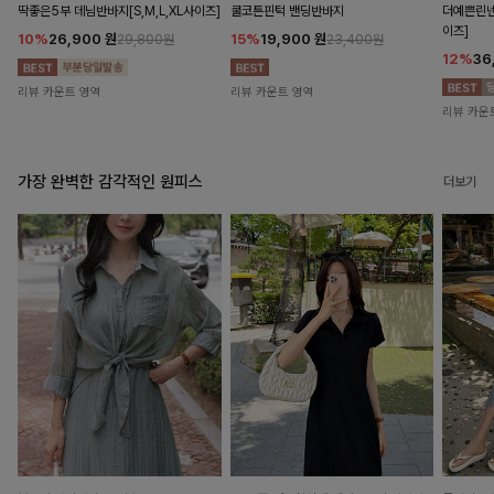
딱좋은5부 데님반바지[S,M,L,XL사이즈]
쿨코튼핀턱 밴딩반바지
더예쁜린넨
이즈]
10%
26,900
원
15%
19,900
원
29,800원
23,400원
12%
36
리뷰 카운트 영역
리뷰 카운트 영역
리뷰 카운
가장 완벽한 감각적인 원피스
더보기