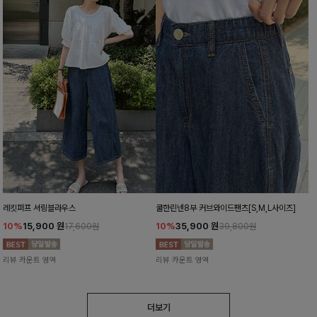
레킷퍼프 셔링블라우스
쿨한린넨8부 커브와이드팬츠[S,M,L사이즈]
10%
15,900
원
10%
35,900
원
17,600원
39,800원
리뷰 카운트 영역
리뷰 카운트 영역
더보기