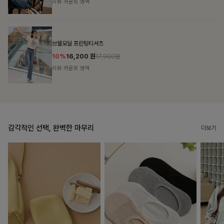
리뷰 카운트 영역
캣시어서커 버튼카라원피스+벨트SET
16%
79,900
원
95,100원
리뷰 카운트 영역
감각적인 선택, 완벽한 마무리
더보기