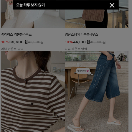
오늘 하루 보지 않기
펌레이스 리본블라우스
럽틸스퀘어 리본블라우스
10%
39,600
원
10%
44,100
원
43,900원
48,900원
리뷰 카운트 영역
리뷰 카운트 영역