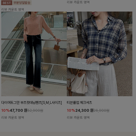
리뷰 카운트 영역
리뷰 카운트 영역
다이어트그만 부츠컷데님팬츠[S,M,L사이즈]
티븐롤업 체크셔츠
10%
47,700
원
10%
24,300
원
52,900원
26,900원
리뷰 카운트 영역
리뷰 카운트 영역