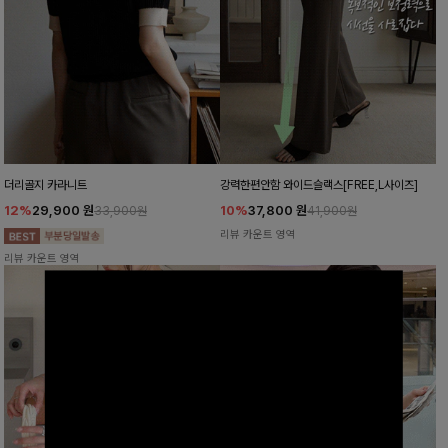
더리골지 카라니트
강력한편안함 와이드슬랙스[FREE,L사이즈]
12%
29,900
원
10%
37,800
원
33,900원
41,900원
리뷰 카운트 영역
리뷰 카운트 영역