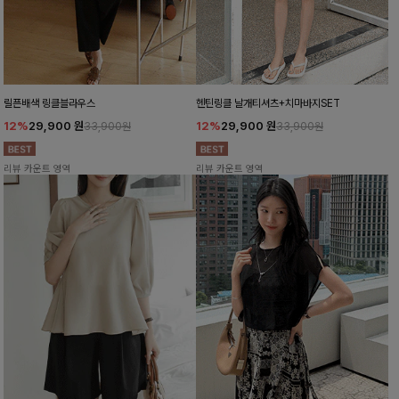
릴픈배색 링클블라우스
헨틴링클 날개티셔츠+치마바지SET
12%
29,900
원
12%
29,900
원
33,900원
33,900원
리뷰 카운트 영역
리뷰 카운트 영역