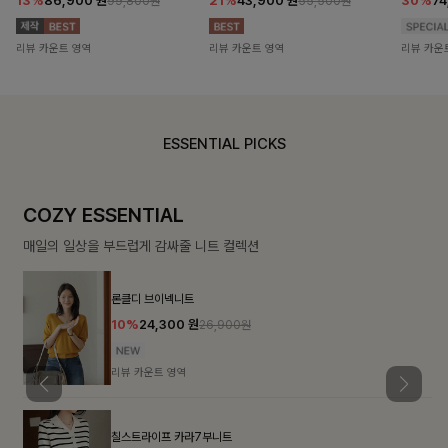
13%
86,900
원
21%
43,900
원
30%
7
99,800원
55,500원
리뷰 카운트 영역
리뷰 카운트 영역
리뷰 카운
ESSENTIAL PICKS
COZY ESSENTIAL
매일의 일상을 부드럽게 감싸줄 니트 컬렉션
론클디 브이넥니트
10%
24,300
원
26,900원
리뷰 카운트 영역
칠스트라이프 카라7부니트