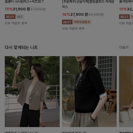
블룬티 나시원피스+셔츠SET
[주문폭주/군살삭제]젤링클프리 카라원
롬셔링배
피스
15%
31,900
원
15%
32
37,500원
18%
27,900
원
34,000원
리뷰 카운트 영역
리뷰 카운
리뷰 카운트 영역
다시 찾게되는 니트
더보기