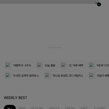
0
03
33
여름특가~45%
오늘 출발
단, 하루 혜택
NEW IT
우아한 실루엣 블라우스
하나로 완성된 코디 #원피스
데일리 #
WEEKLY BEST
NEW
BLOUSE
PANTS
DRESS
KNIT
T-SHIRT
ALL