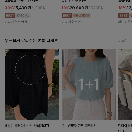
앤즌린넨 스퀘어나시니트
킹밋배색 카라니트
캘핀패턴 
30%
15,400
원
10%
29,900
원
18%
32
21,900원
33,200원
리뷰 카운트 영역
리뷰 카운트 영역
리뷰 카운
부드럽게 감싸주는 여름 티셔츠
더보기
테킷미 레터링티셔츠+반바지SET
(1+1)앤튼펜던트 퍼프티셔츠
밍디아 
SET