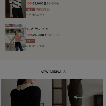
10%
31,900
원
35,400원
리뷰 카운트 영역
셀드펜던트 7부니트
10%
25,800
원
28,600원
리뷰 카운트 영역
NEW ARRIVALS