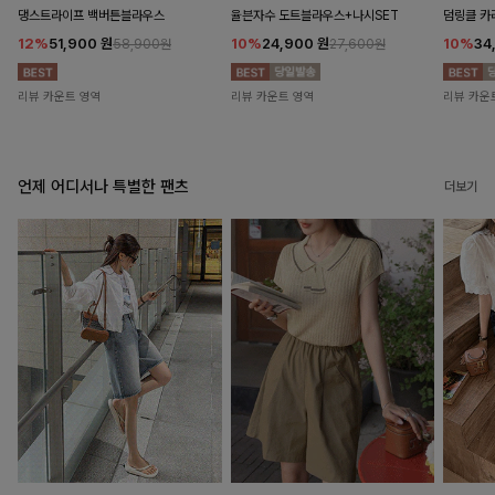
댕스트라이프 백버튼블라우스
율븐자수 도트블라우스+나시SET
덤링클 카
12%
51,900
원
10%
24,900
원
10%
34
58,900원
27,600원
리뷰 카운트 영역
리뷰 카운트 영역
리뷰 카운
언제 어디서나 특별한 팬츠
더보기