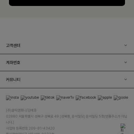
고객센터
계좌번호
커뮤니티
(주)클릭앤퍼니/김예중
02880 서울특별시 성북구 성북로 49 (성북동, 운석빌딩) 운석빌딩 5층(반품주소가 아닙
니다.)
사업자 등록번호 209-81-43420