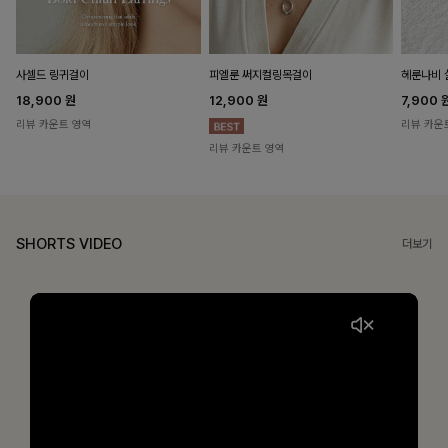
헤룬나비 
사셀드 링귀걸이
피엘룬 써지컬링목걸이
7,900
18,900
원
12,900
원
리뷰 카운
리뷰 카운트 영역
리뷰 카운트 영역
SHORTS VIDEO
더보기