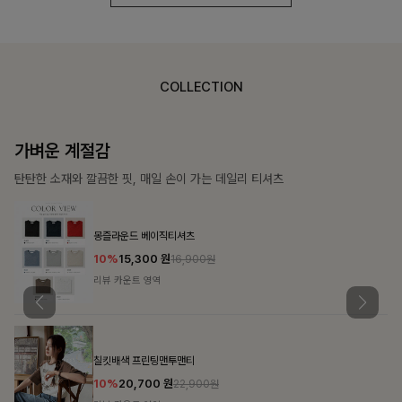
COLLECTION
가장 쉬운 코디
특별한 날부터 일상까지 함께하는 룩
쥬빌스트링 포켓원피스
17%
48,900
원
58,900원
리뷰 카운트 영역
블룬티 나시원피스+셔츠SET
15%
31,900
원
37,500원