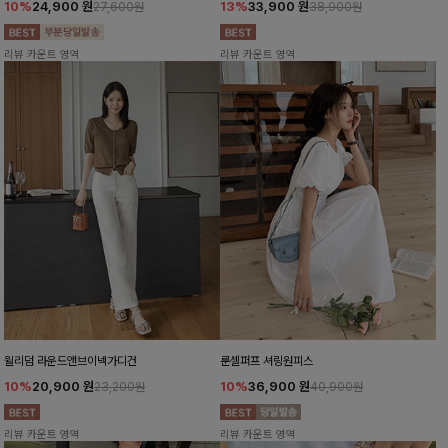
10%
24,900
원
13%
33,900
원
27,600원
38,900원
리뷰 카운트 영역
리뷰 카운트 영역
윌리덤 라운드앤브이넥가디건
룬셀퍼프 셔링원피스
10%
20,900
원
10%
36,900
원
23,200원
40,900원
리뷰 카운트 영역
리뷰 카운트 영역