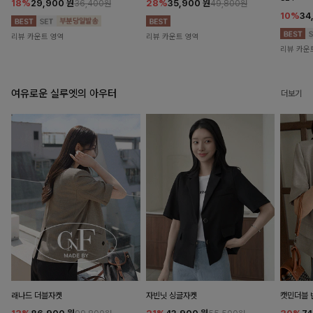
18%
29,900
원
28%
35,900
원
36,400원
49,800원
10%
34
리뷰 카운트 영역
리뷰 카운트 영역
리뷰 카운
여유로운 실루엣의 아우터
더보기
래나드 더블자켓
자빈닛 싱글자켓
캣민더블 