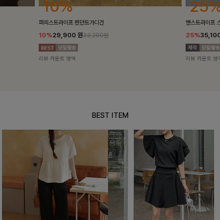
25%
10%
밴스트라이프 스트링원피스
[5천장돌파/C
25%
35,100
원
10%
34,90
46,800원
리뷰 카운트 영역
리뷰 카운트 영
BEST ITEM